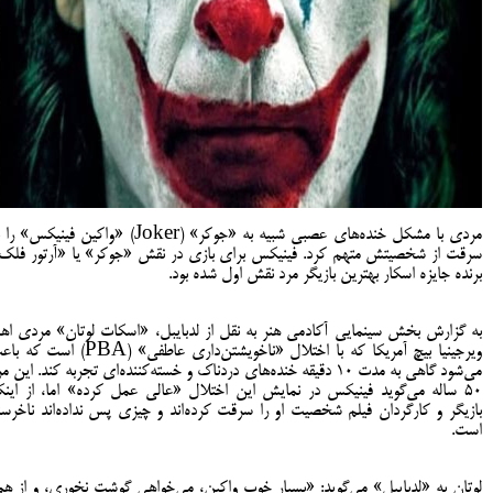
مردی با مشکل خنده‌های عصبی شبیه به «جوکر» (Joker) «واکین فینیکس» 
سرقت از شخصیتش متهم کرد. فینیکس برای بازی در نقش «جوکر» یا «آرتور فلک
برنده جایزه اسکار بهترین بازیگر مرد نقش اول شده بود.
به گزارش بخش سینمایی آکادمی هنر به نقل از لدبایبل، «اسکات لوتان» مردی اه
ویرجینیا بیچ آمریکا که با اختلال «ناخویشتن‌داری عاطفی» (PBA) است
می‌شود گاهی به مدت ۱۰ دقیقه خنده‌های دردناک و خسته‌کننده‌ای تجربه کند. این م
۵۰ ساله می‌گوید فینیکس در نمایش این اختلال «عالی عمل کرده» اما، از اینک
بازیگر و کارگردان فیلم شخصیت او را سرقت کرده‌اند و چیزی پس نداده‌اند ناخرسن
است.
لوتان به «لدبایبل» می‌گوید: «بسیار خوب واکین، می‌خواهی گوشت نخوری، و از هم