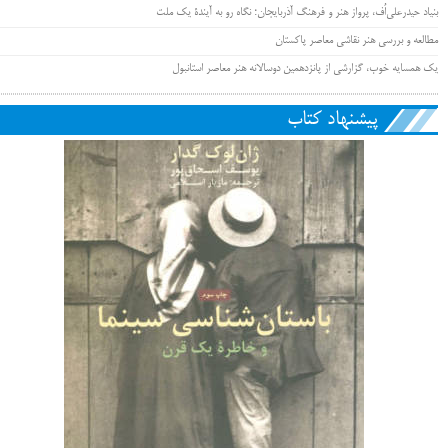
بنیاد حیدرعلی‌اُف، پرواز هنر و فرهنگ آذربایجان؛ نگاه رو به آیندۀ یک ملت
مطالعه و بررسی هنر نقاشی معاصر پاکستان
یک همسایه خوب، گزارشی از پانزدهمین دوسالانه هنر معاصر استانبول
پیشنهاد کتاب