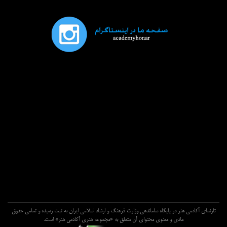
تارنماي آکادمي هنر در پايگاه ساماندهي وزارت فرهنگ و ارشاد اسلامي ايران به ثبت رسيده و تمامي حقوق
مادي و معنوي محتواي آن متعلق به «مجموعه هنري آکادمي هنر» است.