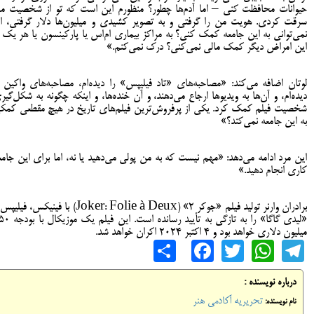
حیوانات محافظت کنی – اما آدم‌ها چطور؟ منظورم این است که تو از شخصیت م
سرقت کردی. هویت من را گرفتی و به تصویر کشیدی و میلیون‌ها دلار گرفتی، ام
نمی‌توانی به این جامعه کمک کنی؟ به مراکز بیماری ام‌اس یا پارکینسون یا هر یک ا
این امراض دیگر کمک مالی نمی‌کنی؟ درک نمی‌کنم.»
لوتان اضافه می‌کند: «مصاحبه‌های «تاد فیلیپس» را دیده‌ام، مصاحبه‌های واکین ر
دیده‌ام، و آن‌ها به ویدیوها ارجاع می‌دهند، و آن خنده‌ها، و اینکه چگونه به شکل‌گیر
شخصیت فیلم کمک کرد. یکی از پرفروش‌ترین فیلم‌های تاریخ در هیچ مقطعی کمک
به این جامعه نمی‌کند؟»
این مرد ادامه می‌دهد: «مهم نیست که به من پولی می‌دهید یا نه، اما برای این جامع
کاری انجام دهید.»
برادران وارنر تولید فیلم «جوکر ۲» (Joker: Folie à Deux) با فینیکس، فی
«لیدی گاگا» را به تازگی به تأیید رسانده است. 
میلیون دلاری خواهد بود و ۴ اکتبر ۲۰۲۴ اکران خواهد شد.
Share
Facebook
WhatsApp
Twitter
Telegram
درباره نویسنده :
تحریریه آکادمی هنر
نام نویسنده: