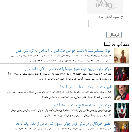
تصویر امنیتی جدید
ارسال
مطالب مرتبط
جوکر دستگیر شد؛ بازداشت خواکین فینیکس در اعتراض به گرمایش زمین
خواکین فینیکس بازیگر نقش «جوکر» که به تازگی برنده گلدن گلوب شده است با حضور در همایش اعتراض به گرمایش زمین
دستگیر شد. به گزارش بخش سینمایی آکادمی هنر به نقل از ورایتی، خواکین فینیکس که هفته پیش برا ...
جوکر پرفروش‌ترین فیلم تاریخ سینما با درجه سنی بالای هفده سال
فیلم «جوکر» با عبور از فروش جهانی «ددپول۲» و فروش ۷۸۸.۱ میلیون دلاری، عنوان پرفروش‌ترین فیلم مختص بزرگسالان را از آن
خود کرد. به گزارش بخش سینمایی آکادمی هنر به نقل از ورایتی، «جوکر» با عبور از رکو ...
الیور استون: "جوکر" همان ترامپ است!
کارگردان منتقد سیاست‌های ایالت متحده آمریکا معتقد است که کاراکتر "جوکر" در فیلم سینمایی تازه اکران شده همان ترامپ است.
فیلم سینمایی «جوکر» به‌عنوان فیلم سینمایی خشن که با تمهیدات ویژه پلیسی مواجه ش ...
جوکر رکورد افتتاحیه تاریخ سینما در ماه اکتبر را زد
پروژه پرحاشیه برادران وارنرز دقایقی پیش با اعلام گیشه آمریکای شمالی رکورد جالبی بر جای گذاشت. به گزارش بخش سینمایی
آکادمی هنر، با توجه به نگرانی‌های امنیتی در مورد جوکر تازه ترین ساخته تاد فیلیپس، ...
حضور خبرنگاران در فرش قرمز جوکر ممنوع شد؛ هراس از تکرار یک فاجعه
کمپانی برادران وارنر اعلام کرد دسترسی مطبوعات و خبرنگاران تلویزیونی در فرش قرمز پیش نمایش «جوکر» محدود می‌شود. به