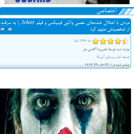
اختصاصی
مردی با اختلال خنده‌های عصبی واکین فینیکس و فیلم Joker را به سرقت
از شخصیتش متهم کرد
رتبه 4.50 (1 رای)
نوشته شده توسط تحریریه آکادمی هنر
دسته:
اخبار سینمای آمریکا
منتشر شده در 1401-05-24 12:22