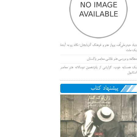
بنیاد حیدرعلی‌اُف، پرواز هنر و فرهنگ آذربایجان؛ نگاه رو به آیندۀ
یک ملت
مطالعه و بررسی هنر نقاشی معاصر پاکستان
یک همسایه خوب، گزارشی از پانزدهمین دوسالانه هنر معاصر
استانبول
پیشنهاد کتاب