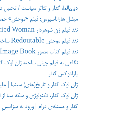
دی‌پالما، گدار و تئاتر سیاست / تحلیل د
میشل هازاناسیوس: فیلم «موحش» حمله
نقد فیلم زن شوهردار A Married Woman ژان لوک گدار؛ سه ضلعی زن، قدرت و هنر
نقد فیلم موحش Redoutable ساخته میشل هازاناسیوس / لوئی گرل تقدیم می‌کند!
نقد فیلم کتاب مصور The Image Book؛ اثری عجیب، نگران کننده وغنی
نگاهی به فیلم چینی ساخته ژان لوک گد
پارادوکس گدار
ژان لوک گدار و تاریخ‌(های) سینما | عل
ژان لوک گدار، تکنولوژی و ملکه سبا از ا
گدار و مسئله‌ی درام | ورود به میزانسن