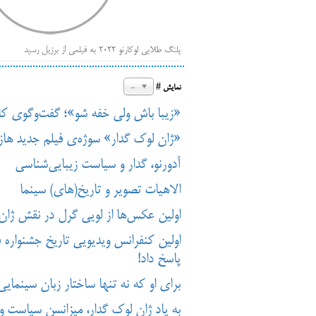
پلنگ طلایی لوکارنو ۲۰۲۲ به فیلمی از برزیل رسید
فهر
ایرانی‌ها
20
نمایش #
بیرون راندن فیلم‌های منتسب به حامیان کرملین از جشنوار
«زیبا باش ولی خفه شو»؛ گفت‌وگوی کاوه 
باز است
«ژان لوک گدار» سوژه‌ی فیلم جدید هاز
آدورنو، گدار و سیاست زیبایی‌شناسی
الاهیات تصویر و تاریخ‌(های) سینما
اولین عکس‌ها از لویی گرل در نقش ژان 
اولین کنفرانس ویدیویی تاریخ جشنواره 
پاسخ داد!
برای او که نه تنها ساختار زبان سینما
به یاد ژان لوک گدار، میزانسن سیاست و