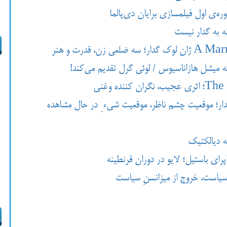
وره‌ی اول فیلمسازی برایان دی‌پالما
 به گدار نیست
ار؛ موقعیت چشم ناظر، موقعیت شیء ِ در حال مشاهده
یه دیالکتیک
پرای باستیل؛ لایو در دوران قرنطینه
ِ سیاست، خروج از میزانسنِ سیاست