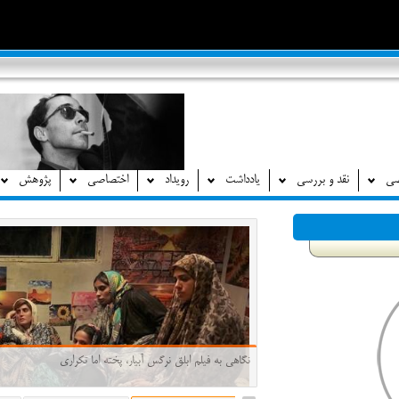
صی
نقد و بررسی
یادداشت
رویداد
اختصاصی
پژوهش
نگاهی به فیلم ابلق نرگس آبیار، پخته اما تکراری