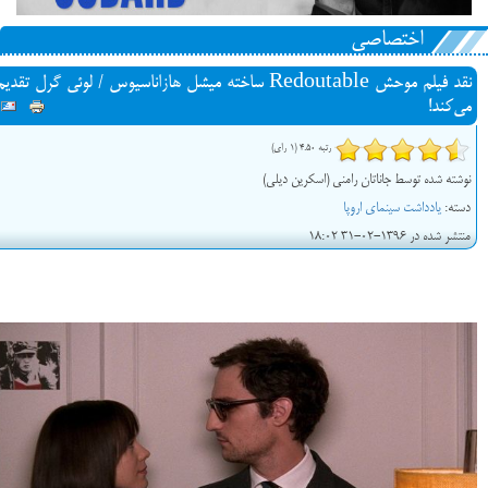
اختصاصی
نقد فیلم موحش Redoutable ساخته میشل هازاناسیوس / لوئی گرل تقدی
می‌کند!
رتبه 4.50 (1 رای)
نوشته شده توسط جاناتان رامنی (اسکرین دیلی)
دسته:
یادداشت سینمای اروپا
منتشر شده در 1396-02-31 18:02