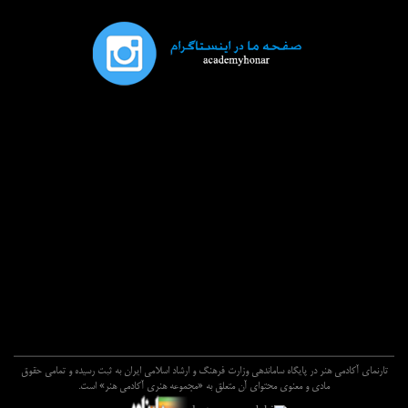
تارنماي آکادمي هنر در پايگاه ساماندهي وزارت فرهنگ و ارشاد اسلامي ايران به ثبت رسيده و تمامي حقوق
مادي و معنوي محتواي آن متعلق به «مجموعه هنري آکادمي هنر» است.