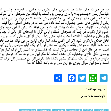
در هر صورت فیلم جدید هازاناسیوس فیلم بهتری در قیاس با تجربه‌ی پیشین ای
فیلمساز یعنی «جست‌وجو» با بازی برنیس بژو است. با اینکه من همچنان برای شرک
داده شدن این فیلم در بخش اصلی جشنواره‌ی کن متقاعد نشدم. بهتر بود این فیلم د
یکی از بخش های جنبی جشنواره شرکت داده می شد نه در بخش اصلی. زیرا فیلم د
نهایت یک گزارش خوش ساخت بیشتر نیست و نمی تواند که بیش از این مورد وثو
عموم قرار بگیرد. هر چند که همچنان معتقدم لوئی گرل تا ایمجای کار یکی از بهتری
بازی های جشنواره را داشته است و شاید حتی بتواند یکی از گزینه های کسب جایزه‌
نخل طلای بازیگری شود. اگر این اتفاق بیفتد گدار برای اولین بار می تواند صاحب نخ
طلا شود! البته نه خودش بلکه بازیگری که نقش او را در یک فیلم سینمایی بازی کرد
است. به هر حال این از عجایب روزگار است که فیلمسازی به اعتبار ژان لوک گدار هرگ
برنده‌ی نخل طلای جشنواره کن نشده است. اما مگر این می تواند ملاک درستی برا
داوری درباره‌ی آثار یک سینماگر پیشرو باشد؟ باید بگویم اگر این فیلمساز ژان لوک گدا
است پاسخ این سوال چیزی جز این نمی تواند باشد: قطعاً که نه!
Share
Facebook
WhatsApp
Twitter
Telegram
درباره نویسنده :
نام نویسنده:
بهروز صادقی
ژان لوک گدار
کن 2017
نقد فیلم موحش Redoutable
آن ویازمسکی
میشل هازاناسیوس