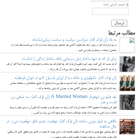
تصویر امنیتی جدید
ارسال
مطالب مرتبط
به یاد ژان لوک گدار، میزانسن سیاست و سیاست زیبایی‌شناسانه
در مورد ژان لوک گدار در بیش از یک دهه فعالیت آکادمی هنر نقدهای زیادی نوشته شده است که در این قسمت نظر شما را به
منتخبی از نوشته در سینمای او جلب می کنیم. ...
برای او که نه تنها ساختار زبان سینمایی بلکه ساختار زندگی را شکست
آیا نیاز هست که کلی کلمه ردیف کنم تا بگویم ژان لوک گدار چه انجام داده، چه ساخته و با نظریه‌های سینما چه کرده؟! گدار آن قدر
بزرگ بود که نامش به نخبه‌گراترین جشنواره جهانی اعتبار می‌داد و آن قدر بزرگ ...
ژان لوک گدار، تکنولوژی و ملکه سبا از اپرای باستیل؛ لایو در دوران قرنطینه
درست است ژان لوک گدار خود را از اجتماع دور کرده، اما بعید به نظر می‌رسد او اجتماع را از طریق مشاهداتش در صفحات مجازی
رصد نکرده باشد. به گزارش بخش سینمایی آکادمی هنر، در صورتی که برخی رسانه‌ها حرکت ...
نقد فیلم زن شوهردار A Married Woman ژان لوک گدار؛ سه ضلعی زن،
قدرت و هنر
فیلم «زنِ شوهردار» محصول 1964 ساخته ژان لوک گدار بر پایه سه عنصر قدرت و حکومت (که نقش آن را مردی خلبان با روحیه
خشک و سرد ارتشی به عهده دارد)، جامعه عصیانگر و خسته از وضع موجود (که زنی زیبا و سرکش ن ...
نگاهی به فیلم چینی ساخته ژان لوک گدار؛ موقعیت چشم ناظر، موقعیت شیء ِ در
حال مشاهده
از نظر پوشکین، هیچ هنری به اندازه‌ی تئاتر از واقعیت فاصله ندارد. به این جهت که همواره در تلاش برای انطباق کامل با امر واقعی،
تئاتر تنها می‌تواند بازتابی به وضوح محدود از واقعیت باشد و شاید به همین د ...