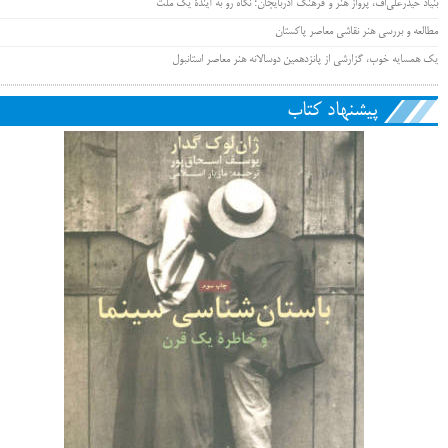
بنیاد حیدرعلی‌اُف، پرواز هنر و فرهنگ آذربایجان؛ نگاه رو به آیندۀ یک ملت
مطالعه و بررسی هنر نقاشی معاصر پاکستان
یک همسایه خوب، گزارشی از پانزدهمین دوسالانه هنر معاصر استانبول
پیشنهاد کتاب