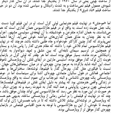
از ساخت چینی یعنی در سال 1970 از یکدیگر جدا شدند. در آن سال گدار دیگر 
شیوه‌ی معمول فیلم نمی‌ساخت و به شدت رادیکال و سیاسی شده بود. آن دو در حی
ساخت فیلم «باد شرق» از یکدیگر جدا شدند.
اما «موحش» در نهایت فیلم هنرنمایی لوئی گرل است. او در این فیلم گویا دست ب
یک جعل هویت زده است. به واقع او در فیلم هازاناسیوس همان گداری است که هم
می‌شناسند. به همان اندازه متفرعن و خودشیفته. با آن لهجه‌ی سوئیسی مشهور. اجرای
که به نظر چندان به مذاق همان گداری‌های دوآتشه خوش نمی‌آید. آن‌ها احتمالا
نمی‌پذیرند که گدار چنین کاراکتر خودخواه و جاه طلبی داشته باشد. هرچند که در نهای
فیلم هازاناسیوس تمام تلاش خود را داشته که مقام هنری گدار را پاس بدارد و بستاید
او همچنین در ترسیم سیمای نابغه‌ای که بین عشق و تعهد دیوانه‌وار به تفکرا
رادیکالش مردد مانده، بسیار موفق بوده است. اما هر چقدر که لوئی گرل در بازنمای
هویت ژان لوک گدار موفق بوده، استیسی مارتین در ایفای نقش آن ویازمسکی ناموف
است. این البته شاید بازگردد به مرموز بودن چهره‌ی او در میان سینمافیل‌های جهان د
نسبت با فیگوری مثل گدار. بهرحال گدار با فیلم‌ها، نوشته‌ها، سخنرانی‌ها و حضو
اجتماعی فعالش در طول سالیان متمادی چهره‌ای آشنا برای سینماست اما در عو
ویازمسکی یک چهره‌ی ناشناس و البته غیرجذاب برای عموم است. به واقع ویازمسک
در زندگی واقعی هنرمندی بود که پیشتر به دلیل ایفای نقش در فیلم‌های فیلمسازها
مدرنیستی چون برسون، پازولینی و صد البته گدار به شهرت رسید و نه چیزی دیگر. د
هر صورت در این مورد به نظر می رسد که هازاناسیوس نمی تواند چندان موفق باشد. ه
چند که در نهایت او فیلمش را بر اساس رمانی از ویازمسکی ساخته. بدیهی هم هس
که ویازمسکی در نوشته‌اش بیشتر تلاش داشته که تا در باب همسرش؛ ژان لوک گدا
بنویسد تا خودش. از این رو هازاناسیوس با توجه به منبع اقتباسی فیلمش در بازنمای
چهره‌ی گدار موفق تر از ویازمسکی بوده.