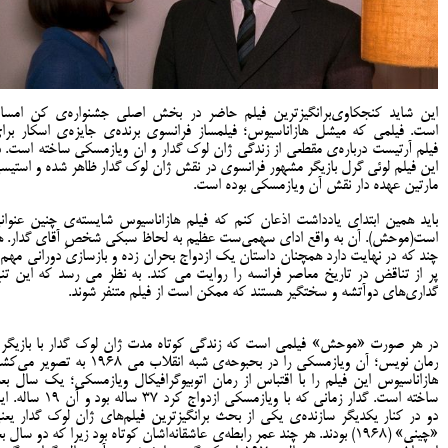
این شاید کنجکاوی‌برانگیزترین فیلم حاضر در بخش اصلی جشنواره‌ی کن امسا
است. فیلمی که میشل هازاناسیوس؛ فیلمساز فرانسوی برنده‌ی جایزه‌ی اسکار برا
فیلم آرتیست درباره‌ی مقطعی از زندگی ژان لوک گدار و ان ویازمسکی ساخته است. د
این فیلم لوئی گرل بازیگر مشهور فرانسوی در نقش ژان لوک گدار ظاهر شده و استیس
مارتین عهده دار نقش آن ویازمسکی بوده است.
باید همین ابتدای یادداشت اذعان کنم که فیلم هازاناسیوس شایسته‌ی چنین عنوان
است(موحش). آن به واقع ادای سهمی‌ست عظیم به لحاظ سبکی شخصِ آقای گدار. ه
چند که در نهایت دارد همچنان داستان یک ازدواج بحران زده و بازسازی دورانی مهم 
پر از تناقض در تاریخ معاصر فرانسه را روایت می کند. به نظر می رسد که این تنه
گداری‌های دوآتشه‌ و سختگیر هستند که ممکن است از فیلم متنفر شوند.
در هر صورت «موحش» فیلمی است که زندگی کوتاه مدت ژان لوک گدار با بازیگر 
رمان نویس؛ آن ویازمسکی را در بحبوحه‌ی شبه انقلاب می 1968 به تصویر 
هازاناسیوس این فیلم را با اقتباس از رمان اتوبیوگرافیکال ویازمسکی؛ یک سال بعد
ساخته است. گدار زمانی که با ویازمسکی ازدواج کرد 37 ساله بود و آ
دو در کنار یکدیگر سازنده‌ی یکی از بحث برانگیزترین فیلم‌های ژان لوک گدار یعن
«چینی» (1968) بودند. هر چند عمر رابطه‌ی عاشقانه‌اشان کوتاه بود زیرا که دو سال ب