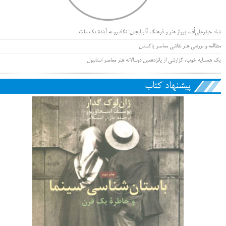
بنیاد حیدرعلی‌اُف، پرواز هنر و فرهنگ آذربایجان؛ نگاه رو به آیندۀ یک ملت
مطالعه و بررسی هنر نقاشی معاصر پاکستان
یک همسایه خوب، گزارشی از پانزدهمین دوسالانه هنر معاصر استانبول
پیشنهاد کتاب