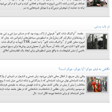
تصادف می‌کنند و راننده تاکسی شروع به دادوبیداد و فحاشی کرده و امیر با او درگیر می‌شود.
ترانه به حمایت از شوهرش درمی‌آید و با موبایل ضربه‌هایی به سر
در باب پستی
مقدمه: "تراکینگ شات کاپو" فرمولی از ژاک ریوت بود که در دستان سرژ دنی و تنی چند
از روشنفکران دیگر [در گذر زمان] بدل به اسطوره‌ی سینه‌فیل‌های ارتدوکس شد. چنان که
امروزه سخن گفتن از "تراکنیگ شات کاپو" یا به اختصار TSK لزوماً به تراکینگ شات
فیلم کاپو1 اشاره نمی‌کند، بلکه آن صرفاً یکی از معمولی‌ترین روش‌ها برای بسیج شیوه‌ی
خاصی از دیدن فیلم‌هاست. به واقع چنین اسطوره‌ای برای ایجاد یک قطب‌نمای اخلاق
نگاهی به فیلم جوکر؛ آیا جوکر، جوکر است؟
وقتی زبان صریح، از انتقال معانی ناتوان می‌شود، زبان ضمنی و اشاره‌وار در دایره‌ای از واژگ
و لغت اندیشه‌ای نهان می‌سازد. اندیشه‌ای که با رمزگشایی و نشانه شناسی عیان شده تا روح
مخاطب را بیش از پیش در چالش کشف معانی به لذت فهمیدن برساند. به عقیده‌ی فردیناند
دو سوسور زبانشناس، زبان، نظامی از نشانه‌ها‌ست. نشانه‌هایی که در بطن جامعه حیات دارند 
حامل اندیشه‌اند. او برای نشانه‌ها دووجه قائل است : دال