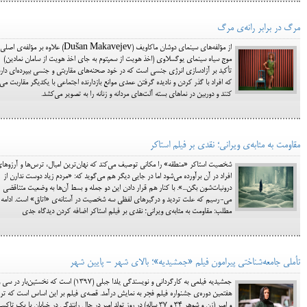
مرگ در برابر رانه‌ی مرگ
از مؤلفه‌های سینمای دوشان ماکاویف (Dušan Makavejev) علاوه بر مؤلفه‌ی اصلی
موج سیاه سینمای یوگسلاوی (اخذ هویت از سمپتوم به­ جای اخذ هویت از سامان نمادین)
تأکید بر آزادسازی انرژی جنسی است که در خود صحنه­‌های مقاربتی و جنسی بی­پرده­‌ای دارد
که افراد با گذر کردن و نادیده گرفتن عمدی موانع بازدارنده اجتماعی با یکدیگر مقاربت می­‌
کنند و دوربین در نماهای بسته آلت­‌های مردانه و زنانه را به تصویر می­‌کشد.
مقاومت به مثابه‌ی ویرانی؛ نقدی بر فیلم استاکر
شخصیت استاکر «منطقه» را مکانی توصیف می‌کند که نهان‌ترین امیال، ترس‌ها و آرزوها
افراد در آن برآورده می‌شود اما در جایی دیگر هم می‌گوید که: «مردم زیاد دوست ندارن از
درونیات‌شون بگن...». با کنار هم قرار دادن این دو جمله و بسط آن‌ها به وضعیت متناقضی
می-رسیم که علت تردید و درگیرهای لفظی سه شخصیت در آستانه‌ی «اتاق» است. ادامه
مطلب: مقاومت به مثابه‌ی ویرانی؛ نقدی بر فیلم استاکر اضافه کردن دیدگاه جدی
تأملی جامعه‌شناختی پیرامون فیلم «جمشیدیه»؛ بالای شهر - پایین شهر
جمشیدیه فیلمی به کارگردانی و نویسندگی یلدا جبلی (۱۳۹۷) است که نخستین‌بار در سی
هفتمین دوره‌ی جشنواره فیلم فجر به نمایش درآمد. قصه‌ی فیلم بر این اساس است که ترا
و امیر (زن و شوهر 34 و 37 ساله) در روز تولد امیر در حال رانندگی در خیابان با یک تاک