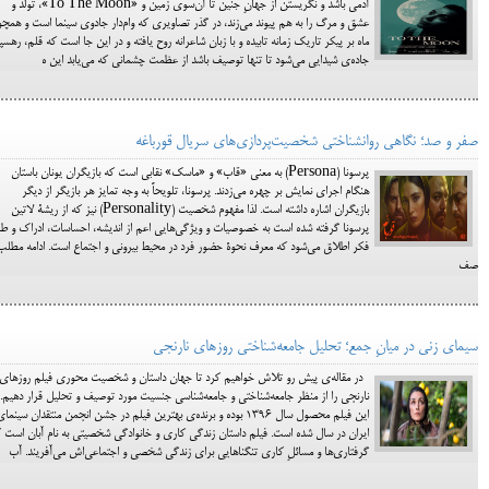
آدمی باشد و نگریستن از جهانِ جنین تا آن‌سوی زمین و «To The Moon»، تولد و
عشق و مرگ را به هم پیوند می‌زند، در گذر تصاویری که وام‌دار جادوی سینما است و همچو
ماه بر پیکر تاریک زمانه تابیده و با زبان شاعرانه روح یافته و در این جا است که قلم، رهسپا
جاده‌ی شیدایی می‌شود تا تنها توصیف باشد از عظمت چشمانی که می‌یابد این ه
صفر و صد؛ نگاهی روانشناختی شخصیت‌پردازی‌های سریال قورباغه
پرسونا (Persona) به معنی «قاب» و «ماسک» نقابی است که بازیگران یونان باستان
هنگام اجرای نمایش بر چهره می‌زدند. پرسونا، تلویحاً به وجه تمایز هر بازیگر از دیگر
بازیگران اشاره داشته است. لذا مفهوم شخصیت (Personality) نیز که از ریشۀ لاتین
پرسونا گرفته شده است به خصوصیات و ویژگی‌هایی اعم از اندیشه، احساسات، ادراک و طر
فکر اطلاق می‌شود که معرف نحوۀ حضور فرد در محیط بیرونی و اجتماع است. ادامه مطلب
صف
سیمای زنی در میانِ جمع؛ تحلیل جامعه‌شناختی روزهای نارنجی
در مقاله‌ی پیش رو تلاش خواهیم کرد تا جهان داستان و شخصیت محوری فیلم روزهای
نارنجی را از منظر جامعه‌شناختی و جامعه‌شناسی جنسیت مورد توصیف و تحلیل قرار دهیم.
این فیلم محصول سال 1396 بوده و برنده‌ی بهترین فیلم در جشن انجمن منتقدان سینما
ایران در سال شده است. فیلم داستان زندگی کاری و خانوادگی شخصیتی به نام آبان است 
گرفتاری‌ها و مسائلِ کاری تنگناهایی برای زندگی شخصی و اجتماعی‌اش می‌آفریند. آب