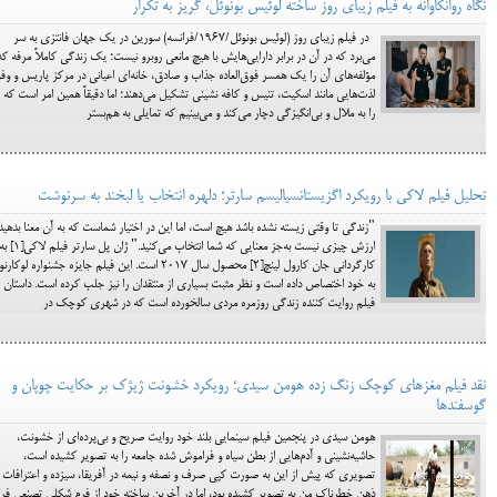
نگاه روانکاوانه به فیلم زیبای روز ساخته لوئیس بونوئل، گریز به تکرار
در فیلم زیبای روز (لوئیس بونوئل/1967/فرانسه) سورین در یک جهان فانتزی به سر
می‌برد که در آن در برابر دارایی‌هایش با هیچ مانعی روبرو نیست؛ یک زندگی کاملاً مرفه که
مؤلفه‌های آن را یک همسر فوق‌العاده جذاب و صادق، خانه‌ای اعیانی در مرکز پاریس و وفو
لذت‌هایی مانند اسکیت، تنیس و کافه نشینی تشکیل می‌دهند؛ اما دقیقاً همین امر است که ا
را به ملال و بی‌انگیزگی دچار می‌کند و می‌بینیم که تمایلی به هم‌بستر
تحلیل فیلم لاکی با رویکرد اگزیستانسیالیسم سارتر؛ دلهره انتخاب یا لبخند به سرنوشت
"زندگی تا وقتی زیسته نشده باشد هیچ است، اما این در اختیار شماست که به آن معنا بدهید
ارزش چیزی نیست به‌جز معنایی که شما انتخاب می‌کنید." ژان پل سارتر فیلم لاکی
کارگردانی جان کارول لینچ[2] محصول سال ۲۰۱۷ است. این فیلم جایزه جشنواره لوکار
به خود اختصاص داده است و نظر مثبت بسیاری از منتقدان را نیز جلب کرده است. داستان
فیلم روایت کننده زندگی روزمره مردی سالخورده است که در شهری کوچک در
نقد فیلم مغزهای کوچک زنگ زده هومن سیدی؛ رویکرد خشونت ژیژک بر حکایت چوپان و
گوسفندها
هومن سیدی در پنجمین فیلم سینمایی بلند خود روایت صریح و بی‌پرده‌ای از خشونت،
حاشیه‌نشینی و آدم‌هایی از بطن سیاه و فراموش شده جامعه را به تصویر کشیده است،
تصویری که پیش از این به صورت کپی صرف و نصفه و نیمه در آفریقا، سیزده و اعترافات
ذهن خطرناک من به تصویر کشیده بود، اما در آخرین ساخته خود از فرم شکلی تصنعی فرا