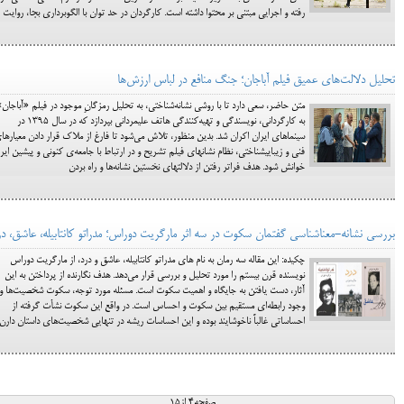
رفته و اجرایی مبتنی بر محتوا داشته است. کارگردان در حد توان با الگوبرداری بجا، روایت
تحلیل دلالت‌های عمیق فیلم آباجان؛ جنگ منافع در لباس ارزش‌ها
متن حاضر، سعی دارد تا با روشی نشانه‌شناختی، به تحلیل رمزگانِ موجود در فیلم «آباجان»
به کارگردانی، نویسندگی و تهیه‌کنندگی هاتف علیمردانی بپردازد که در سال 1395 در
سینماهای ایران اکران شد. بدین منظور، تلاش می‌شود تا فارغ از ملاک قرار دادن معیارها
فنی و زیباییشناختی، نظام نشانهای فیلم تشریح و در ارتباط با جامعه‌ی کنونی و پیشین ایر
خوانش شود. هدف فراتر رفتن از دلالتهای نخستین نشانه‌ها و راه بردن
بررسی نشانه-معناشناسی گفتمان سکوت در سه اثر مارگریت دوراس؛ مدراتو کانتابیله، عاشق، در
چکیده: این مقاله سه رمان به نام های مدراتو کانتابیله، عاشق و درد، از مارگریت دوراس
نویسنده قرن بیستم را مورد تحلیل و بررسی قرار می‌دهد. هدف نگارنده از پرداختن به این
آثار، دست یافتن به جایگاه و اهمیت سکوت است. مسئله مورد توجه، سکوت شخصیت‌ها و
وجود رابطه‌ای مستقیم بین سکوت و احساس است. در واقع این سکوت نشأت گرفته از
احساساتی غالباً ناخوشایند بوده و این احساسات ریشه در تنهایی شخصیت‌های داستان دارن
صفحه4 از15