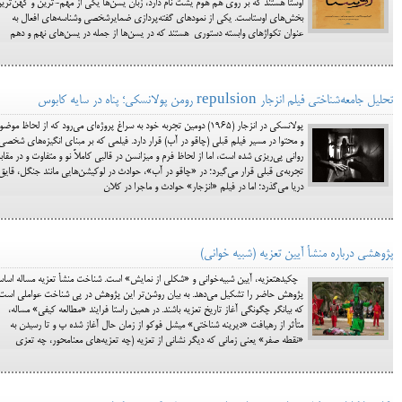
اوستا هستند که بر روی هم هوم یشت نام دارد، زبان یسن‌ها یکی از مهم-ترین و کهن‌تری
بخش‌های اوستاست. یکی از نمودهای گفته‌پردازی ضمایرشخصی وشناسه‌های افعال به
عنوان تکواژهای وابسته دستوری هستند که در یسن‌ها از جمله در یسن‌های نهم و دهم
تحلیل جامعه‌شناختی فیلم انزجار repulsion رومن پولانسکی؛ پناه در سایه کابوس
پولانسکی در انزجار (1965) دومین تجربه خود به سراغ پروژه‌ای می‌رود که از لحاظ موض
و محتوا در مسیر فیلم قبلی (چاقو در آب) قرار دارد. فیلمی که بر مبنای انگیزه‌های شخصی
روانی پی‌ریزی شده است، اما از لحاظ فرم و میزانسن در قالبی کاملاً نو و متفاوت و در مقاب
تجربه‌ی قبلی قرار می‌گیرد؛ در «چاقو در آب»، حوادث در لوکیشن‌هایی مانند جنگل، قایق
دریا می‌گذرد؛ اما در فیلم «انزجار» حوادث و ماجرا در کلان
پژوهشی درباره منشأ آیین تعزیه (شبیه خوانی)
چکیدهتعزیه، آیین شبیه‌خوانی و «شکلی از نمایش» است. شناخت منشأ تعزیه مساله اسا
پژوهش حاضر را تشکیل می‌دهد. به بیان روشن‌تر این پژوهش در پی شناخت عواملی است
که بیانگر چگونگی آغاز تاریخ تعزیه باشند. در همین راستا فرایند «مطالعه کیفی» مساله،
متأثر از رهیافت «دیرینه شناختی» میشل فوکو از زمان حال آغاز شده پ و تا رسیدن به
«نقطه صفر» یعنی زمانی که دیگر نشانی از تعزیه (چه تعزیه‌های معنامحور، چه تعزی