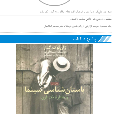
بنیاد حیدرعلی‌اُف، پرواز هنر و فرهنگ آذربایجان؛ نگاه رو به آیندۀ یک ملت
مطالعه و بررسی هنر نقاشی معاصر پاکستان
یک همسایه خوب، گزارشی از پانزدهمین دوسالانه هنر معاصر استانبول
پیشنهاد کتاب