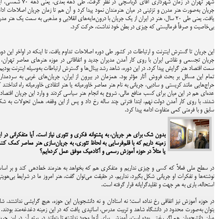
شهر تهران در زمان شهرداری آقای کرباسچی در نظر گرفت. طی دهه بعدی، یعنی د
جریان به‌صورت هنر مدرن و تزئینی در میان هنرمندان نمود پیدا کرد و آن هم تا زمان جریان اصلاحات ادا
یافت. یعنی طی ۲۰ سال، هنر در ایران از یک جریان با درون‌مایه‌های انقلابی و مذهبی به سمت یک هنر مد
بی‌خاصیت و صرفاً فرمالیستی که چیزی در بطن خود نداشت، حرکت کرد.
این جریان تا گسترش اینترنت و ارتباطات در کشور طی دوره اصلاحات تداوم یافت، تا اینکه در اواخر این دور
جریان تجسمی و نقاشی ایران با روی کار آمدن مدیران جدید و اتفاقاتی در موزه هنرهای معاصر تهران، 
سمت اقتصاد هنر گرایش پیدا کرد. در این دوره، شاهد رشد بینال‌ها و گسترش ارتباطات به‌وسیله اینترنت بودیم
تمام این مسائل بر بحث فروش آثار مؤثر بود. همزمان در بیرون از ایران، جریان‌های غربی به سردمدا
حراج‌هایی مانند کریستی و سادبی، جریانی به نام هنر معاصر خاورمیانه یا هنر انتقادی خاورمیانه راه انداختند 
عده‌ای هم در این میان برای کسب منافع مالی، شروع به انجام هنر سیاسی کردند و وارد این جریان اقتصا
شدند. با روی کار آمدن دولت نهم، ابتدا فترتی چند ساله رخ داد و پس از این وقفه، همان تحولات به ش
سابق و با فرمتی کمی متفاوت ادامه پیدا کرد.
بدون شک برای هر جریان، به پشتوانه فکری و تئوری نیاز است. آیا متفکرانی در ا
زمینه داریم که با قلم‌فرسایی به لحاظ تئوری، به جریان‌سازی هنر معاصر کمک کنن
یا مثلاً در حوزه آموزش رسمی و آکادمیک موفق عمل کرده‌ایم؟
در سطح ملی فعلاً که کسی و چیزی نداریم و متفکری هم که بخواهد به هنرمند خط‌دهی کند و بر اس
نوشته‌ها و تفکرات او جریانی شکل بگیرد، نداریم. در حقیقت می‌توان گفت، هنر امروز ما در شرایط بی‌هویت
استحاله، باری به هر جهت و تقلیدگرایانه قرار گرفته است.
در حوزه آموزش نیز اتفاقی رخ نداده است؛ نه استادان و نه دانشجویان این حوزه، هیچ گرایشی نداشتند. شا
بتوان به‌صورت محدود در دانشگاه شاهد و تربیت مدرس، اساتیدی یافت که در این زمینه دغدغه‌مند بودند. 
میان دانشجویان هم اگر رغبتی بوده است، آموزشی برای آنها وجود نداشته تا بتوانند در پرتو آن در این جری