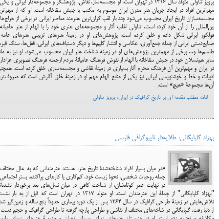
پرویز تناولی متولد سال 1316 در تهران است. او مجسمه‌ساز، نقاش، پژوهشگر و مجموعه‌دار ایرانی و یکی
مهم‌ترین افراد در ایجاد جریان هنر مدرن ایران موسوم به مکتب یا جنبش سقاخانه است. او که از مهم‌تر
مجسمه‌سازان تاریخ ایران محسوب می‌شود چند بار لقب گران‌ترین هنرمند معاصر ایرانی در برخی از حراج‌ه
بین‌المللی را از آن خود کرده است. تناولی اغلب آثار و مجموعه‌های هنری خود را با الهام از هنر عامیانه
فولکور ایرانی شکل داده و خلق کرده است. پژوهش‌های او در زمینۀ هنرهای تزیینی هنرهای عامه 
صنایع‌دستی ایرانی از جمله جمع‌آوری، عکاسی و انتشار گلیم‌ها و دیگر دستباف‌های ایرانی، قفل‌ها، سنگ قبره
طلسم‌ها و... برخی از مهم‌ترین پژوهش‌های او در زمینه شناخت هنر ایران محسوب می‌شود. او نیز به مان
سایر هم‌نسلان خود در جنبش سقاخانه با الهام از نقوش فرهنگ عامیانۀ مردم ازجمله فرهنگ تصویری عزادا
در ایران و مهم‌ترین آن فرهنگ محرم آثار بسیاری در زمینۀ نقاشی و مجسمه‌سازی خلق کرده است. همچن
ادبیات و خط و خوشنویسی ایرانی نیز یکی از منابع الهام مهم او در زمینۀ خلق آثارش است که معروف‌تر
آن‌ها مجموعۀ «هیچ» است.
ادامه مطلب مقدمه ای بر تاریخ گرافیک در ایران، پرویز تناولی
بهزاد گلپایگانی، طلایه‌دار تایپوگرافی فارسی
«در میان بسیار افراد شناخته‌شدۀ تاریخ هنر، هستند هنرمندانی که به علل مختلف 
جمله روحیات شخصی، نحوۀ زیست خود، کم‌کاری یا کارهای پراکنده، بستر اجتماعی 
در نهایت عمر کوتاه‌شان، از شناخت کافی در میان نسل‌های بعد برخوردار نشده‌ان
"بهزاد گلپایگانی" از جملۀ این هنرمندان است. او متولد 1317 در تهران است که قبل از به بار 
تلاش‌هایش در زمینۀ طراحی گرافیک در سال 1364 پس از یک دوره بیماری حدوداً پنج ساله و زمین‌گیر
از دنیا رفت. گلپایگانی در شاخه‌های مختلف از نقاشی و طراحی پارچه گرفته تا طراحی گرافیک و حجم دست 
مکاشفه و تجربه زده است. او در هنرستان هنرهای زیبای پسران تهران و مدرسۀ هنرهای زیبای پاری