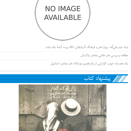
بنیاد حیدرعلی‌اُف، پرواز هنر و فرهنگ آذربایجان؛ نگاه رو به آیندۀ یک ملت
مطالعه و بررسی هنر نقاشی معاصر پاکستان
یک همسایه خوب، گزارشی از پانزدهمین دوسالانه هنر معاصر استانبول
پیشنهاد کتاب