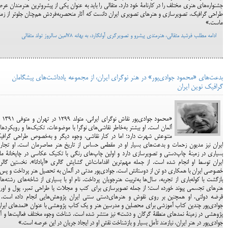
جشنواره‌های هنری مختلف را در کارنامۀ خود دارد. مثقالی را باید به عنوان یکی از پیشروترین هنرمندان عر
طراحی گرافیک، تصویرسازی و هنرهای تصویری ایران دانست که آثار منحصربه‌فردش هم‌چنان جلوتر از زما
ماست.»
ادامه مطلب فرشید مثقالی، هنرمندی پیشرو و تصویرگری آوانگارد، به بهانه ۷۸امین سالروز تولد مثقالی
بدعت‌های «محمود جوادی‌پور» در هنر نوگرای ایران، از مجموعه یادداشت‌های پیشگامان
گرافیک نوین ایران
«محمود جوادی‌پور نق
آلمان است. او بیشتر به‌خاطر نقاشی‌های نوگرا با موضوعات، تکنیک‌ها و رویکرده
متنوعش شهرت دارد؛ اما در کنار نقاشی، وجوه دیگر و به‌خصوص طراحی گرافی
ایران نیز مدیون زحمات و بدعت‌های بسیار او در مقطعی حساس از تاریخ هنر معاصرمان است. او تجا
بسیاری در زمینۀ چاپ‌دستی و تصویرسازی دارد و اولین چاپ‌های رنگی با تکنیک عکاسی در چاپخانۀ م
ایران توسط او انجام شده است. از جمله مهم‌ترین اقدامات‌اش گشایش گالری «آپادانا»، نخستین گال
خصوصی ایران با همکاری دو تن از دوستانش است. جوادی‌پور مدتی در آلمان به تحصیل هنر پرداخت و پس 
بازگشت با کوله‌باری از تجربه، سال‌ها به‌تربیت هنرجویان پرداخت. نام او با بسیاری از شاخه‌های رشته‌ه
هنرهای تجسمی پیوند خورده است؛ از جمله تصویرسازی برای کتب و مجلات یا طراحی تمبر، پول و اور
قرضه دولتی. او همچنین بر روی نقوش و هنرهای‌دستی سنتی ایران پژوهش‌هایی انجام داده است. ا
جوادی‌پور چندین کتاب آموزشی برای محصلین و مدرسین هنر و یک کتاب پژوهشی با عنوان «نمدهای ایرا
پژوهشی در زمینۀ نمدهای منطقۀ گرگان و دشت» نیز منتشر شده است. شناخت وجوه مختلف فعالیت‌ها و آث
جوادی‌پور در هنر ایران، نیازمند تأمل بسیار و بازشناخت نقش او در ایجاد جریان در این عرصه است.»