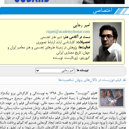
اختصاصی
امیر رجایی
rajaei@academyhonar.com
سمت در آکادمی هنر:
دبیر هنر تجسمی
تحصیلات:
کارشناسی ارشد ارتباط تصویری
فعالیت‌ها:
پژوهش در زمینۀ هنرهای تجسمی و هنر معاصر ایران و
جهان، تاریخ معماری ایرانی
کیوریتور، ژورنالیست، نویسنده
نویسنده ها
نقد فیلم دوزیست، در دالان‌های پنهان شخصیت‌ها
«فیلم "دوزیست" محصول سال ۱۳۹۸ به نویسندگی و کارگردانی برزو نیک‌نژاد
جمله فیلم‌های با زمینۀ اجتماعی است که در بخش سودای سیمرغ سی‌وهشتمی
جشنوارۀ فیلم فجر به نمایش درآمد. سعید خانی، تهیه‌کنندگی فیلم را بر عهده دارد
بازیگرانی همچون جواد عزتی، هادی حجازی‌فر، پژمان جمشیدی، ستاره پسیانی، ما
حقیقی و استاد سعید پورصمیمی در آن به ایفای نقش پرداخته‌اند. فیلم، زندگی یک پدر و پسر در جنوب ش
تهران را روایت می‌کند که گذشتۀ آن‌ها بر روی داستان فیلم سایه انداخته و قرار است این گره در طول روا
داستان باز شود. با ورود دوستان پسر و دو دختر به قصه شاهد ایجاد گره‌هایی هستیم که کم‌کم پرداخت داستا
موجب گشایش آن‌ها و شناخت بیشتر ما از درونیات این کاراکترهای داستان می‌شود؛ و این تعلیق و شنا