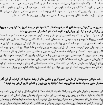
حرکت کنند. چگونه این دانشجویان می‌توانستند به وسیله اساتیدی که گرایش‌های مذهبی نداشتند، جریان ه
مذهبی را تقویت کنند؟ تازه این افراد سرکوب هم شده‌اند. فقط در حوزه فرمالیستی، بازی با نقوش اسلام
هندسی و... را می‌بینیم که آن هم بیشتر در جهت انتقادی بوده است، نه معنوی و مذهبی. بنابراین، می‌توان گ
در این سال‌ها به لحاظ ارتقای ابعاد معنوی هنر اسلامی و عاشورایی، چیزی در دانشگاه نداشته‌ایم.
- جریان‌های گرافیکی دو دهه اخیر که در شهرها شکل گرفت، به نظر می‌رسد امروز به تکرار رسیده و جریا
برای ارتقای فهم و درک این جریان ایجاد نکرده است. نظر شما در این خصوص چیست؟
این هم بیشتر حرکتی بود که ابعاد اقتصادی آن مهم‌تر از ابعاد دیگرش محسوب می‌شده است؛ هر جا که مسئ
اقتصادی پررنگ‌تر بوده و جنبه سفارشی داشته، عده‌ای که حتی اعتقاد خاصی هم نداشتند، آثاری خلق کردند
منفعت اقتصادی بردند. هر ساله تعدادی ورکشاپ، بیلبورد، پوستر و آثار گرافیکی بی‌ارزش و تکراری خ
می‌شود، ولی هیچ گرافیست خاصی از دل این جریان‌ها بیرون نیامده و فقط خوراک پر کردن شهر بوده اس
اکثراً بدون سواد آکادمیک و هیچ‌گونه دغدغه فکری، مذهبی و اعتقادی عمیق مشغول به کار هستند. شا
به‌جز همان جریان گرافیست‌های حوزه هنری اوایل جنگ نمی‌توانیم بگوییم که گرافیست متعهد دیگری 
گرایش‌های مذهبی داریم که اصطلاحاً کاربلد هم باشند. قدیمی‌های به‌جا مانده هم خیلی معدود هستند 
بیشتر تزئین‌گرا و فرمالیستی حرکت می‌کنند. افرادی مانند مسعود نجابتی که بیشتر با فرم‌ها و خطوط کار کرد
که اکثراً هم سفارشی بوده است، در میان این افراد قرار دارند که موفق به ارتقا و تداوم هیچ جریانی هم نشده‌اند
- شما خودتان مجموعه‌ای از طراحی، تصویرگری و نقاشی متأثر از واقعه عاشورا کار کرده‌اید. آیا این آثار 
سفارش جایی بوده یا دغدغه خودتان بوده است؟ چگونه به این جریان و فضای کاری گرایش پیدا کردید؟
این مجموعه با متریال‌های متنوع و در ابعاد متفاوت کار شده است؛ از گواش، پاستل و خودکار روی کاغذ و مق
تا رنگ پلاستیک و رنگ و روغن روی بوم که طی این سال‌ها همواره به‌عنوان جریان اصلی کار، با من همر
بوده است. حتی اگر مجموعه‌ای هم سفارشی بوده، به میل خودم در آنها به مسئله عاشورا پرداخته‌ و پیوندهایی 
آن ایجاد کرده‌ام. در حقیقت، روح حماسی و جریان وجودی و خودشناسی که در واقعه عاشورا و جهان آن بود