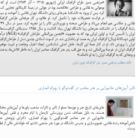
«مرتضی ممیز طراح گرافیک ایرانی (شهریور 1315 - آذر 1384) است.
نوجوانی به نقاشی و طراحی علاقه‌مند بود در جوانی در زمینۀ کاریکاتور تجاربی ک
کرد. پس از ورود به دانشکدۀ هنرهای زیبای دانشگاه تهران نقاشی را آموخت و س
در فرانسه تحصیلات خود را تکمیل کرد. او علاوه بر کار حرفه‌ای طراحی گرافی
نقاشی و عکاسی هم انجام می‌داد و طراحی صحنه و نورپردازی ت
رشتۀ گرافیک را در دانشکده هنرهای زیبا دانشگاه تهران بنیاد گذاشت و سال 1355 سندیکای گر
ایران را تأسیس کرد؛ و اولین ایرانی بود که به عضویت «انجمن بین‌المللی
اولین دوسالانۀ (بینال) گرافیک ایران به همت او راه‌اندازی شد. در کسوت استادی چندین نسل از طراحان‌گرافی
ایران را پرورش داد. او در کنار همۀ این کارها، عامل اصلی شناساندن، ایجاد اعتبار، وجاهت و تثبیت موقع
گرافیک ایران در عرصۀ بین‌المللی شد و به حق لقب پدر هنر گرافیک معاصر ایران را به خاطر تلاش‌ها، بدعت‌
و وجه‌ای که به گرافیک ایران را به او داده‌اند.»
ادامه مطلب مرتضی ممیز، پدر گرافیک نوین ایران
تاثیر آیین‌های عاشورایی بر هنر معاصر در گفت‌وگو با بهرام انصاری
جای‌جای تاریخ هنر و موزه‌ها مملو از تاثیر و تاثرات مذهب، باورها و آیین‌های مخت
هستند. به دلیل مصادف شدن بروزرسانی تازه‌مان با ایام محرم و نقش آیین‌ه
عاشورایی در هنر معاصر گفت‌وگویی با بهرام انصاری، دکترای پژوهش هنر
دانش‌آموخته رشته نقاشی، تصویرسازی و مدرس دانشگاه در مورد هنر مذهبی داشتم که خواندنش خالی از ل
نیست.