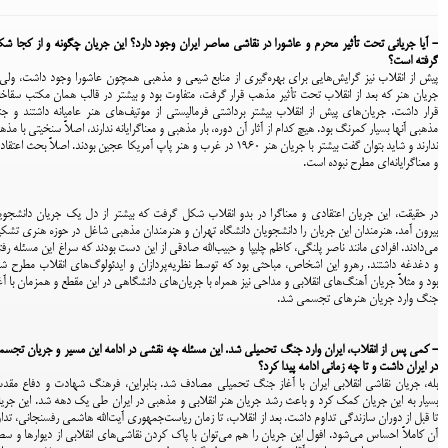
- آیا جریانی تحت تأثیر محرم و عاشورا در نقاشی معاصر ایران وجود دارد؟ این جریان چگونه و از کجا ش
گرفته است؟
پیش از انقلاب نیز گرایش‌هایی برای بهره‌گیری از منابع شیعی و مذهبی همچون عاشورا وجود داشت، ولی 
جریان هنر که بعد از انقلاب تحت تأثیر مذهب قرار گرفت، متفاوت بود و بیشتر در قالب همان مکتب سقاخا
قرار داشت. جریان‌های پیش از انقلاب بیشتر برداشتی فرمالیستی از موتیف‌های هنر عامیانه داشتند و جن
مذهبی آنها بسیار کمرنگ بود. هیچ کدام از آثار آن دوره، بار مذهبی و معناگرایانه ندارند، اصلاً سنخیتی با مذ
ندارند و شاید بتوان گفت بیشتر با جریان هنر ۱۹۶۰ در غرب و هنر پاپ آمریکا عجین بودند. اصلاً بحث اعت
و معناگرایانه‌ای مطرح نبوده است.
در حقیقت، این جریان اعتقادی و معناگرا در بدو انقلاب شکل گرفت که بیشتر از دل یک جریان دانشجو
بیرون آمد. هنرمندان این جریان را دانشجویان دانشگاه تهران و هنرمندان مذهبی شاغل در حوزه هنری تشک
می‌دادند. افرادی مانند ناصر پلنگی، کاظم چلیپا و حبیب‌الله صادقی از این دست بودند که سراغ این مسئله رفت
و دغدغه داشتند. رهرو این اشخاص، مباحثی بود که توسط نظریه‌پردازان و ایدئولوگ‌های انقلاب مطرح ش
بود و مثلاً جریان آهنگ‌های انقلابی و مداحی نیز همراه با جریان‌های دانشگاهی در این مقطع و همزمان با آغ
جنگ وارد جریان هنرهای تجسمی شد.
- کمی پس از انقلاب، ایران وارد جنگ تحمیلی شد. این مسئله چه نقشی در ادامه این مسیر و جریان تجس
در ایران داشت و تا چه زمانی ادامه پیدا کرد؟
بله، جریان نقاشی انقلابی ایران با آغاز جنگ تحمیلی مصادف شد. بنابراین، فرهنگ شهادت و دفاع مق
بسیار به این جریان کمک کرد و باعث رشد جریان هنر انقلابی و مذهبی در ایران طی یک دهه شد. این جری
تا قبل از دوران سازندگی تداوم داشت. بعد از انقلاب، تا زمان ریاست‌جمهوری آیت‌الله هاشمی رفسنجانی، تدا
آن کاملاً احساس می‌شود. افول این جریان را هم می‌‌توان با پاک کردن نقاشی‌های انقلابی از دیوارها و س