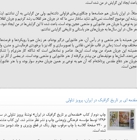
باعث ایجاد این گرایش در من شده است.
مثلاً، در ایران باستان هم حماسه‌ها و جنگاوری‌های فراوانی داشته‌ایم، ولی من گرایشی به آن نداشتم. این
ریشه این موضوع کجاست، نمی‌دانم. شاید ساختار سنی ما که در جریان هنر انقلاب رشد کردیم و جریان انقل
نیز به نوعی با جریان هنر عاشورایی و مذهبی عجین بوده است، باعث شده تا این گرایش‌ها در من ایجاد شود. ب
هر حال، در این سال‌ها به جریان‌های هنر باستانی و تاریخی گرایشی نداشتم.
من همیشه با هنر مذهبی و در رأس آن، هنر عاشورایی درگیر بوده‌ام، هر زمان هم با رویکردها و فرمت‌ه
مختلف بوده است؛ زمانی در قالب طراحی، نقاشی یا تصویرسازی و گاه نیز با برخوردی فرمالیستی و مدرن، و
همیشه این جریان همراه من بوده است. این‌ها، عناصر و نمادهایی است که شاکله کار هنری‌ام را تشک
می‌دهند. المان‌ها و موتیف‌های من بیشتر برگرفته از هنر عاشورایی و مذهبی بوده است. در بعضی از آثار نیز 
جریان هنر دفاع مقدس پرداخته‌ام که آن‌ هم به نوعی بر همین جریان محرم سوار بوده و با هنر عاشورا
عجین است.
مقدمه ای بر تاریخ گرافیک در ایران، پرویز تناولی
چاپ دوم از کتاب «مقدمه‌ای بر تاریخ گرافیک در ایران» نوشتۀ پرویز تناولی در س
1396 توسط مؤسسه فرهنگی پژوهشی چاپ و نشر نظر منتشر شد. این کتاب مشت
بر 230 صفحۀ گلاسه با چاپ مرقوب چهار رنگ در قطع وزیری و جلد شومیز منت
شده است.