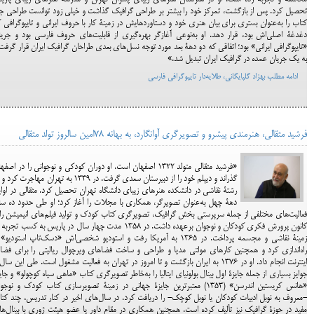
تحصیل کرد. پس از بازگشت، تمرکز خود را بیشتر بر طراحی گرافیک گذاشت و خیلی زود توانست طراحی ج
کتاب را به‌عنوان بستری برای بیان هنری خود و دستاوردهایش در زمینۀ کار با حروف ایرانی و تایپوگرافی 
دغدغۀ اصلی‌اش بود، قرار دهد. او به‌نوعی آغازگر بهره‌گیری از قابلیت‌های حروف فارسی بود و جری
«تایپوگرافی ایرانی» بود؛ اتفاقی که دو دهۀ بعد مورد توجه نسل‌های بعدی طراحان گرافیک ایران قرار گرفت
به یک جریان عمده در گرافیک ایران تبدیل شد.»
ادامه مطلب بهزاد گلپایگانی، طلایه‌دار تایپوگرافی فارسی
فرشید مثقالی، هنرمندی پیشرو و تصویرگری آوانگارد، به بهانه ۷۸امین سالروز تولد مثقالی
«فرشید مثقالی متولد 1322 اصفهان است. او دوران کودکی و نوجوانی را در اصف
گذراند و دیپلم خود را از دبیرستان سعدی گرفت. در 1339 به تهران مهاجرت کر
رشتۀ نقاشی در دانشکده هنرهای زیبای دانشگاه تهران تحصیل کرد. مثقالی در اوا
دهۀ چهل به‌عنوان تصویرگر، همکاری با مجلات را آغاز کرد؛ او طی حدود ده س
فعالیت‌های مختلفی از جمله سرپرستی بخش گرافیک، تصویرگری کتاب کودک و تولید فیلم‌های انیمیشن را 
کانون پرورش فکری کودکان و نوجوان برعهده داشت. در 1358 مدت چهار سال در پاریس به کسب تجرب
زمینۀ نقاشی و مجسمه پرداخت. در 1365 به آمریکا رفت و استودیو شخصی‌اش «دسک‌تاپ استودیو»
راه‌اندازی کرد و همچنین کارهای مولتی مدیا و طراحی و ساخت فضاهای ویرچوال ریالیتی را برای فض
اینترنت انجام داد. او در 1376 به ایران بازگشت و تا امروز در تهران به فعالیت مشغول است. طی این سال
جوایز بسیاری از جمله جایزۀ اول بینال بولونیای ایتالیا را به‌خاطر تصویرگری کتاب «ماهی سیاه کوچولو» و جای
«هانس کریستین اندرسن» (1353) معتبرترین جایزۀ جهانی در زمینۀ تصویرسازی کتاب کودک و نوجو
-معروف به نوبل ادبیات کودکان یا نوبل کوچک- را دریافت کرد. در سال‌های اخیر در کنار تدریس، چند کت
مفید در حوزۀ گرافیک نیز تألیف کرده است. همچنین همکاری در مقام داور یا عضو هیئت ژوری با بینال‌ها