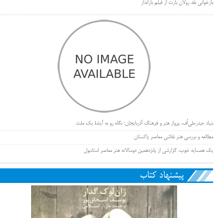
بازخوانی نقد رولان بارت از فیلم بارانداز
بنیاد حیدرعلی‌اُف، پرواز هنر و فرهنگ آذربایجان؛ نگاه رو به آیندۀ یک ملت
مطالعه و بررسی هنر نقاشی معاصر پاکستان
یک همسایه خوب، گزارشی از پانزدهمین دوسالانه هنر معاصر استانبول
پیشنهاد کتاب