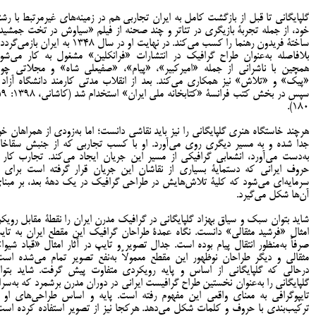
گلپایگانی تا قبل از بازگشت کامل به ایران تجاربی هم در زمینه‌های غیرمرتبط با رشت
خود، از جمله تجربۀ بازیگری در تئاتر و چند صحنه از فیلم «سیاوش در تخت جمشید
ساختۀ فریدون رهنما را کسب می‌کند. در نهایت او در سال 1348 به ایران بازمی
بلافاصله به‌عنوان طراح گرافیک در انتشارات «فرانکلین» مشغول به کار می‌شود
همچین با ناشرانی از جمله «امیرکبیر»، «پیام»، «صفیعلی شاه» و مجلاتی چو
«پیک» و «تلاش» نیز همکاری می‌کند. بعد از انقلاب مدتی کارمند دانشگاه آزاد 
180).
هرچند خاستگاه هنری گلپایگانی را نیز باید نقاشی دانست؛ اما به‌زودی از همراهان خو
جدا شده و به مسیر دیگری روی می‌آورد. او با کسب تجاربی که از جنبش سقاخان
به‌دست می‌آورد، انشعابی گرافیکی از مسیر این جریان ایجاد می‌کند. تجارب کار ب
حروف ایرانی که دستمایۀ بسیاری از نقاشان این جریان قرار گرفته است برای ا
سرمایه‌ای می‌شود که کلیۀ تلاش‌هایش در طراحی گرافیک در یک دهۀ بعد، بر مبنا
آن‌ها شکل می‌گیرد.
شاید بتوان سبک ‌و سیاق بهزاد گلپایگانی در گرافیک مدرن ایران را نقطۀ مقابل رویکر
امثال «فرشید مثقالی» دانست. نگاه عمدۀ طراحان گرافیک این مقطع ایران به تای
صرفاً به‌منظور انتقال پیام بوده است. جدال تصویر و تایپ در آثار امثال «قباد شیوا»
مثقالی و دیگر طراحان نوظهور این مقطع معمولاً به‌نفع تصویر تمام می‌شده است
درحالی که گلپایگانی از اساس و پایه رویکردی متفاوت پیش گرفت. شاید بتوا
گلپایگانی را به‌عنوان نخستین طراح گرافیست ایرانی در دوران مدرن برشمرد که به‌سرا
تایپوگرافی به معنای واقعی این مفهوم رفته است. پایه و اساس طراحی‌های او ر
ترکیب‌بندی با حروف و کلمات شکل می‌دهد. هرکجا نیز از تصویر استفاده کرده است