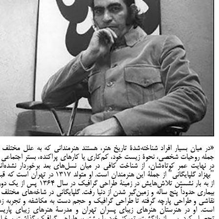
«در میان بسیار افراد شناخته‌شدۀ تاریخ هنر، هستند هنرمندانی که به علل مختلف ا
جمله روحیات شخصی، نحوۀ زیست خود، کم‌کاری یا کارهای پراکنده، بستر اجتماعی ی
در نهایت عمر کوتاه‌شان، از شناخت کافی در میان نسل‌های بعد برخوردار نشده‌اند
"بهزاد گلپایگانی" از جملۀ این هنرمندان است. او متولد 1317 در تهران است 
از به بار نشستن تلاش‌هایش در زمینۀ طراحی گرافیک در سال 1364 پس از
بیماری حدوداً پنج ساله و زمین‌گیر شدن از دنیا رفت. گلپایگانی در شاخه‌های مختلف ا
نقاشی و طراحی پارچه گرفته تا طراحی گرافیک و حجم دست به مکاشفه و تجربه زد
است. او در هنرستان هنرهای زیبای پسران تهران و مدرسۀ هنرهای زیبای پاری