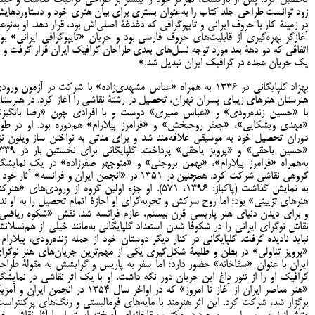
تحصیل کرد. پس از بازگشت، تمرکز خود را بیشتر بر طراحی گرافیک گذاشت و خیل
زود توانست طراحی جلد کتاب را به‌عنوان بستری برای بیان هنری خود و دستاوردهای
در زمینۀ کار با حروف ایرانی و تایپوگرافی که دغدغۀ اصلی‌اش بود، قرار دهد. او به‌نوع
آغازگر بهره‌گیری از قابلیت‌های حروف فارسی بود و جریان «تایپوگرافی ایرانی» بود
اتفاقی که دو دهۀ بعد مورد توجه نسل‌های بعدی طراحان گرافیک ایران قرار گرفت و ب
یک جریان عمده در گرافیک ایران تبدیل شد.»
بهزاد گلپایگانی در 1336 به همراه «عباس مشهدی‌زاده» با شرکت در آزمون ورو
هنرستان هنرهای زیبای پسران تهران، تحصیل در رشتۀ نقاشی را آغاز کرد. در هنرستا
با «حسین زنده‌رودی» و «عباس معیری» دوست و با افرادی چون «رضا بانگیز»
«مهدی ویشکایی»، «جعفر روحبخش» و «فرامرز پیلارام» هم‌دوره بود. او در طو
دوران تحصیل خود به موسیقی علاقه‌مند شد و برای مدتی به نواختن ساز ویلون نز
«حسین یاحقی» و «پرویز یاحقی» پرداخت. گلپایگانی بر
به‌همراه «فرامرز پیلارام»، «بهمن بروجنی» و «منوچهر صفرزاده» در یک نمایشگا
گروهی نقاشی شرکت کرد. همچنین در 1351 در «انجمن ایران و فرانسه» آثار خود
به نمایش گذاشت (پاکباز: 1396، 571). او جزء اولین گروه از ورودی‌های «هنر
هنرهای تزیینی» بود؛ اما روح سرکش و تجربه‌گرای او اجازۀ اتمام تحصیل را به او ندا
و برای دیدن دنیای هنر پاریسی قرن بیستم، عازم فرانسه شد. نقش «شکوه ریاضی
نقاش نوگرای ایرانی را در شکوفا شدن استعداد گلپایگانی به‌مانند خیلی از هم‌نسلان
نباید نادیده گرفت. گلپایگانی در کنار دیگر دوستان خود از جمله زنده‌رودی، پیلارام 
«پرویز تناولی» در بطن و طلیعۀ شکل‌گیری یکی از مهم‌ترین جریان‌های هنر نوگرا
ایران با عنوان «سقاخانه» حضور دارد؛ اما سفر به پاریس و گرایشش به مقولۀ طراح
گرافیک او را از تنور داغ این جریان دور نگه داشت. او با یک اثر نقاشی در نمایشگا
«هنر معاصر ایران از آغاز تا امروز» که در اواخر سال 1354 در انجمن ایران و آ
برگزار شد، شرکت کرد. این اثر هنرمند با مایه‌های فرمالیستی و رنگ‌های پُرکنتراست