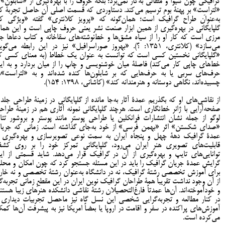
گرافیکی چون شیوا و مثقالی به‌کار نمی‌برد؛ بلکه حروف را با بهره‌گیری از «شابلون» 
«لتراسِت» بر پهنۀ بوم ترسیم می‌کند. دستاوردی که قسمت اصلی آن حاصل تجربۀ کا
به‌عنوان طراح گرافیک است؛ همان‌گونه که «پرویز کلانتری» گفته «ویژگی کا
گلپایگانی در بهره‌گیری از همین ابزار صنعت نشر یعنی حروف چاپی است و این هما
مرزی است که کار او را از سیاه مشق‌ها و خط‌نوشته‌های سقاخانه و کتاب دعاها جد
می‌سازد» (کلانتری، 1351: ؟). «بهروز صوراسرافیل» نیز در این رابطه می‌گوی
«گلپایگانی نخستین کسی است که توانست به عنوان یک خطاط (به معنای کسی ک
خط‌های چاپی کار می‌کند) فاصلۀ میان خوشنویسی و چاپ را از میان بردارد و به ای
حرف‌های سربی یا به حرف‌هایی که بر شابلون‌ها کنده شده‌اند و به «لتراست‌»‌ه
چسبیده‌اند، نگاهی دوستانه و هنرمندانه کند» (کاشانی، 1398: 154).
از نقاشی‌های او که بگذریم عمدۀ آثار به‌جا مانده از گلپایگانی در زمینۀ طراحی جلد 
صفحه‌آرایی با ژانر خط‌نگاری است. هرچند گلپایگانی نمونه آثاری هم در زمینۀ طراح
لوگو از جمله نشان انتشارات فرانکلین یا طراحی پوستر مانند پوستر و بروشور تئات
«صدای شکستن» اثر «بهمن فُرسی» از خود به‌جای گذاشته است. زمانی که جریا
عمدۀ گرافیک دهۀ چهل و پنجاه ایران به سمت نوعی تصویرسازی و بهره‌گیری ا
قابلیت‌های تصویری هنر ایران می‌رود، گلپایگانی تمرکز خود را بر روی کش
توانایی‌های تایپ و بهره‌گیری از آن در گرافیک قرار می‌دهد. شاید قسمتی از ای
گرایش عمدۀ جریان گرافیک را باید در این مسئله جستجو کرد که چون امکان و محل
برای آموزش تخصصی رشتۀ گرافیک، نه در دانشگاه به‌عنوان رشتۀ تخصصی و نه خار
از آن وجود نداشت تقریباً همۀ طراحان گرافیک نوین ایران در این مقطعِ زمانی تجربه‌گر
و خودآموخته‌اند. آن‌ها عمدتاً فارغ‌التحصیلان رشتۀ نقاشی دانشکده هنرهای زیبا هستند
در کنار مطالعه و تجربه‌گرایی شخصی این نسل گاه نیز ماحصل تجربیات دیداری 
آموزش‌های پراکنده در سفر و اقامت در اروپا یا بعضاً امریکا نیز به پیشرفت آن‌ها کم
می‌کرده است.