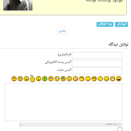
کیوریتور، ژورنالیست، نویسنده
تایپوگرافی
بهزاد گلپایگانی
بعدی
نوشتن دیدگاه
نام (اجباری)
آدرس پست الکترونیکی
آدرس سایت
1000
حرف باقیمانده