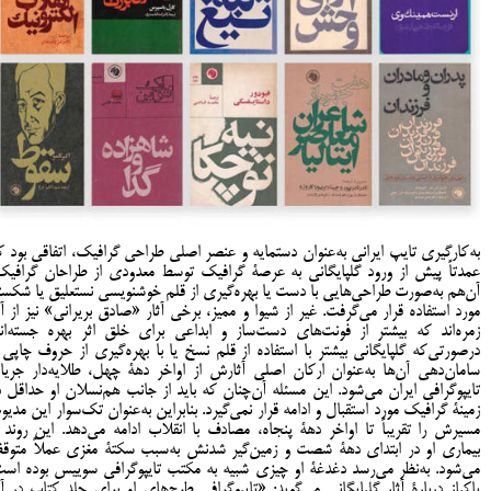
به‌کارگیری تایپ ایرانی به‌عنوان دستمایه و عنصر اصلی طراحی گرافیک، اتفاقی بود ک
عمدتاً پیش از ورود گلپایگانی به عرصۀ گرافیک توسط معدودی از طراحان گرافیک
آن‌‌هم به‌صورت طراحی‌هایی با دست یا بهره‌گیری از قلم خوشنویسی نستعلیق یا شکست
مورد استفاده قرار می‌گرفت. غیر از شیوا و ممیز، برخی آثار «صادق بریرانی» نیز از آ
زمره‌اند که بیشتر از فونت‌های دست‌ساز و ابداعی برای خلق اثر بهره جسته‌اند
درصورتی‌که گلپایگانی بیشتر با استفاده از قلم نسخ یا با بهره‌گیری از حروف چاپی 
سامان‌دهی آن‌ها به‌عنوان ارکان اصلی آثارش از اواخر دهۀ چهل، طلایه‌دار جریا
تایپوگرافی ایران می‌شود. این مسئله آن‌چنان‌ که باید از جانب هم‌نسلان او حداقل د
زمینۀ گرافیک مورد استقبال و ادامه قرار نمی‌گیرد. بنابراین به‌عنوان تک‌سوار این مدیوم
مسیرش را تقریباً تا اواخر دهۀ پنجاه، مصادف با انقلاب ادامه می‌دهد. این روند ب
بیماری او در ابتدای دهۀ شصت و زمین‌گیر شدنش به‌سبب سکتۀ مغزی عملاً متوق
می‌شود. به‌نظر می‌رسد دغدغۀ او چیزی شبیه به مکتب تایپوگرافی سوییس بوده است
پاکباز دربارۀ آثار گلپایگانی می‌گوید: «تایپوگرافی طرح‌های او برای جلد کتاب در آ