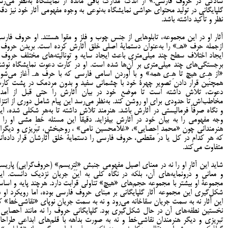
سادگی در حروف فارسی.» از اندک مدارک باقی مانده از نمایشگاه به‌نظر می‌رس
گلپایگانی در تولید محتوای حواشی نمایشگاه به‌نوعی به وجوه مفهومی آثار خود نیز دق
نظر و تأکید داشته باشد.
آثار او در این مجموعه، تابلوهایی از جنس چوب و فلز و مقوا هستند. او حروف فارس
ازجمله حرف «هـ» را به‌عنوان دستمایۀ اصلی خلق آثارش کرده است. بریدن حروف 
ایجاد اختلاف سطح چند میلی‌متری باعث ایجاد سایه و تونالیته‌های مختلف حروف ب
برجستگی‌های چند میلی‌متری بر آن‌ها شده است. او در کارت دعوت نمایشگاه نوشت
«از هِـ‌ی هیچ تا هِـ‌ی همه» و با آوردن اسامی فارسی که با حرف هـ آغاز می‌شود
همچنین قرار دادن تصویر چهرۀ خود با چشمانی سفید و بدون مردمک در پشت کار
دعوت، تلاش داشته است تا موضع خود در بیان آثارش را حتی قبل از آمد
مخاطب‌اش تا حدودی برای او روشن کند. به‌نظر می‌رسد این پیام شامل دوری از انتزا
و نگاه صرفاً فرمالیستی در آثارش باشد. هنرمند تلاش داشته تا به‌هر شکلی شده، ای
وجه مفهومی را به بیان خود در آثارش بیفزاید. دقیقاً این مسئله خطِ مشی او را ا
هنرمندانی چون «محمد اِحصایی»، «غلامحسین نامی» ، روحبخش، تبریزی و دیگرا
که هر کدام در کل یا در مقطعی، حروف فارسی را دستمایۀ خلق آثارشان قرار داده‌اند
متفاوت می‌کند.
شاید این آثارِ او را نه در معنای اصیل مفهومی جنبش «لِتِریسم» (حروف‌گرایی) پاریس
و معانی و درونمایه‌های آن، بلکه در نگاه کلی به این جریان نزدیک دانست. ای
مجموعۀ او بیشتر با مجموعه حجم‌های «هیچ» تناولی قرابت دارد. هرچند پایه و اسا
شکل‌گیری این مجموعه آثار گلپایگانی بر مبنای حروف فارسی بوده، اما رویکرد او د
این آثار نه به سمت جریان سقاخانه می‌رود و نه به سمت جریان نوپای «نقاشی‌خط» ک
نخستین نطفه‌های آن در حال شکل‌گیری بود. گلپایگانی حروف را نه مانند احصایی 
تبریزی و دیگر هنرمندان نقاشی‌خط و نه به صورت بداهه با قلم‌های ابداعی طراحا