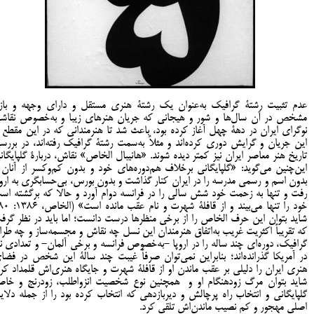
عدم تثبیت رشتۀ گرافیک به‌عنوان یک رشتۀ هنری مستقل و دارای وجهه و بازا
مشخص در آن سال‌ها و شور و هیجانی که جریان هنرهای زیبا و به‌خصوص نقاش
نوگرای ایران در دهۀ چهل آغاز کرده بود، باعث شد تا هنرمندانی که در این مقطع ا
این جریان و گرایش دوری کرده‌اند و مثلاً به‌سمت رشتۀ گرافیک رفته‌اند، در بررس
تاریخ هنر معاصر ایران نیز کمتر دیده شوند. «هانیبال الخاص» نقاش، دربارۀ گلپایگان
این‌چنین می‌گوید: «گلپایگانی برخلاف هم‌دوره‌های خود و بدون کم‌وکسر از آنان 
بدون اسم و رسمی مدرسه را در ایران کنار گذاشت و بدون بورس، بی‌حسابگری به اروپ
رفت و تنها به ‌زحمت خود شش سالی را در فرانسه دوام آورد و حالا که برگشته اس
شاید بتوان این حرف الخاص را از برخی منظرها درست دانست؛ اما باید در نظر گرف
که تقریباً اکثریت غریب به‌اتفاق هنرمندان این نسل چه نقاش و مجسمه‌ساز و چه طرا
گرافیک، دوره‌ای چند ساله را در اروپا -به‌خصوص فرانسه و برخی آلمان- و تعدادی نی
در آمریکا گذرانده‌اند؛ بنابراین نمی‌توان صرفاً غیبت چند سالۀ این شخص در فضا
هنری ایران را دلیلی بر عقب ماندن او از قافلۀ شهرت و جایگاه هنری‌اش قلمداد کرد
شاید بتوان مرگ زودهنگام او و همچنین نوع شخصیت انزواطلب، زودرنج و خا
گلپایگانی و انتخاب راه پرچالش و دیربازدهی که انتخاب کرده بود را از جمله دلای
اصلی مهجور و کم نصیب ماندن‌اش تلقی کرد.