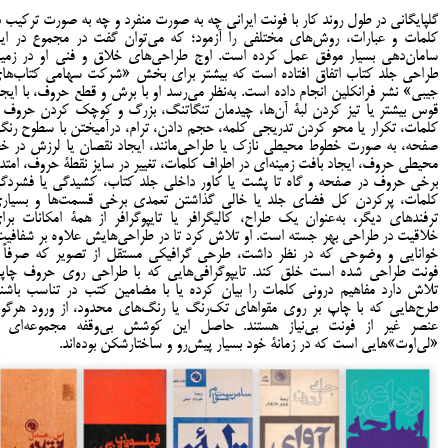
گلپایگانی در طول روند کار با فونت ایرانی چه به صورت منفرد و چه به صورت ترکیب د
کلمات و عبارات، روش‌های مختلفی را آزمود؛ که می‌توان گفت در مجموع در ای
سامان‌دهی بسیار موفق عمل کرده است. اوج طراحی‌های خلاق و فنی او در زمین
طراحی جلد کتاب اتفاق افتاده است که بیشتر برای بخش «شرکت سهامی کتاب‌ها
جیبی» نشر فرانکلین انجام داده است. به‌نظر می‌رسد او با برش و قطع حروف، با ایجا
قوس بیشتر یا تیز کردن لبۀ آن‌ها، چیدمان تنگاتنگ، بزرگ و کوچک کردن حروف ی
کلمات، تکرار یا محو کردن تدریجی کلمه، حجم دادن، ترام، درآمیختن با سطوح رنگ
صفحه، به صورت خطوط محیطی نازک یا طراحی‌مانند، ایجاد نقصان یا لرزش در خ
محیطی حروف، ایجاد بافت زمینه‌ای در اطراف کلمات، تغییر در سایز نقطۀ حروف، امتدا
برخی حروف در صفحه و گاه تا پشت یا کاور داخلی جلد کتاب، کشیدگی یا فشردگ
کلمات، پرکردن کل فضای جلد یا خالی گذاشتن تعمدی برخی قسمت‌ها و بسیار
ترفندهای دیگر، به‌عنوان یک طراح، کالیگرافر یا تایپوگرافر از همۀ امکانات برا
خلاقیت در طراحی بهر جسته است. او تلاش کرد تا در طراحی‌هایش علاوه بر شفافیت
خوانایی و وضوحی که در نظر داشت، طرحی گرافیکی مستقل از تصویر که صرفاً ب
فونت طراحی شده است خلق کند. تایپوگرافی‌هایی که با طراحی روی حروف چاپ
تلاش دارد مفاهیم درونی کلمات را بیان کرده یا با مضامین کتب در تناسب باشند
طرح‌هایی که با چاپ بر روی مقواهای تک‌رنگ یا رنگ‌های محدود، از ورود هرگون
عنصر غیر از فونت بی‌نیاز هستند. حاصل این کوشش بی‌وقفه مجموعه‌ای ا
«لی‌اوت»‌هایی است که در زمانۀ خود بسیار پیش‌رو و ساختارشکن بوده‌اند.