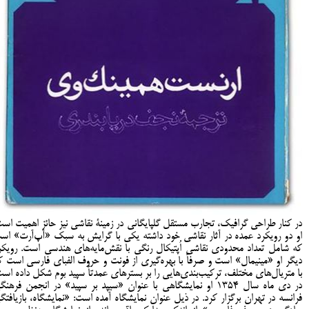
در کنار طراحی گرافیک، تجارب مستقل گلپایگانی در زمینۀ نقاشی نیز حائز اهمیت است
او دو رویکرد عمده در آثار نقاشی خود داشته یکی با گرایش به سبک «آپ‌آرت» اس
که شامل تعداد محدودی نقاشی اُپتیکال رنگی با نقش‌مایه‌های هندسی است. رویکر
دیگر او «مینیمال» است و صرفاً با بهره‌گیری از فونت و حروف الفبای فارسی است ک
با متریال‌های مختلف، ترکیب‌بندی‌هایی را بر بسترهای عمدتاً سپید بوم شکل داده است
در دی ماه سال 1354 او نمایشگاهی با عنوان «سیپد بر سپید» در انجمن فرهن
فرانسه در تهران برگزار کرد. در ذیل عنوان نمایشگاه آمده است: «نمایشگاه، بازیافتگ