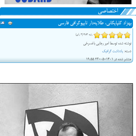
اختصاصی
بهزاد گلپایگانی، طلایه‌دار تایپوگرافی فارسی
رتبه 4.83 (3 رای)
نوشته شده توسط امیر رجایی باغسرخی
دسته:
یادداشت گرافیک
منتشر شده در 1401-05-23 19:55