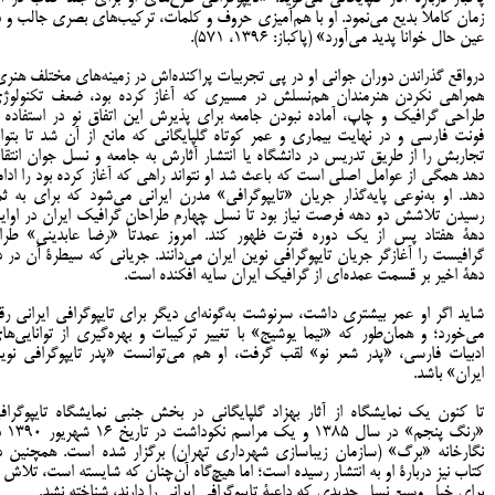
زمان کاملاً بدیع می‌نمود. او با هم‌آمیزی حروف و کلمات، ترکیب‌های بصری جالب و د
عین حال خوانا پدید می‌آورد» (پاکباز: 1396، 571).
درواقع گذراندن دوران جوانی او در پی تجربیات پراکنده‌اش در زمینه‌های مختلف هنری
همراهی نکردن هنرمندان هم‌نسلش در مسیری که آغاز کرده بود، ضعف تکنولوژ
طراحی گرافیک و چاپ، آماده نبودن جامعه برای پذیرش این اتفاق نو در استفاده ا
فونت فارسی و در نهایت بیماری و عمر کوتاه گلپایگانی که مانع از آن شد تا بتوان
تجاربش را از طریق تدریس در دانشگاه یا انتشار آثارش به جامعه و نسل جوان انتقا
دهد همگی از عوامل اصلی است که باعث شد او نتواند راهی که آغاز کرده بود را ادام
دهد. او به‌نوعی پایه‌گذار جریان «تایپوگرافی» مدرن ایرانی می‌شود که برای به ثم
رسیدن تلاشش دو دهه فرصت نیاز بود تا نسل چهارم طراحان گرافیک ایران در اوای
دهۀ هفتاد پس از یک دوره فترت ظهور کند. امروز عمدتاً «رضا عابدینی» طرا
گرافیست را آغازگر جریان تایپوگرافی نوین ایران می‌دانند. جریانی که سیطرۀ آن در د
دهۀ اخیر بر قسمت عمده‌ای از گرافیک ایران سایه افکنده است.
شاید اگر او عمر بیشتری داشت، سرنوشت به‌گونه‌ای دیگر برای تایپوگرافی ایرانی رق
می‌خورد؛ و همان‌طور که «نیما یوشیج» با تغییر ترکیبات و بهره‌گیری از توانایی‌ها
ادبیات فارسی، «پدر شعر نو» لقب گرفت، او هم می‌توانست «پدر تایپوگرافی نوی
ایران» باشد.
تا کنون یک نمایشگاه از آثار بهزاد گلپایگانی در بخش جنبی نمایشگاه تایپوگراف
«رنگ پنجم» در سال ۱۳۸۵ و یک
نگارخانه «برگ» (سازمان زیباسازی شهرداری تهران) برگزار شده است. همچنین د
کتاب نیز دربارۀ او به انتشار رسیده است؛ اما هیچ‌گاه آن‌چنان که شایسته است، تلاش ا
برای خیل وسیع نسل جدیدی که داعیۀ تایپوگرافی ایرانی را دارند، شناخته نشد.