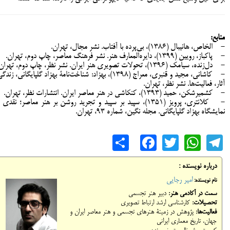
منابع:
- الخاص، هانیبال (1386)، بی‌پرده با آفتاب. نشر مجال، تهران.
- پاکباز، رویین (1399)، دایره‌المعارف هنر. نشر فرهنگ معاصر، چاپ دوم، تهران.
- ‌دل‌زنده، سیامک (1396)، تحولات تصویری هنر ایران. نشر نظر، چاپ دوم، تهران.
- کاشانی، مجید و قنبری، معراج (1398)، بهزاد: شناخت‌نامۀ بهزاد گلپایگانی، زند
آثار، فعالیت‌ها. نشر نظر، تهران.
- کشمیرشکن، حمید (1393)، کنکاشی در هنر معاصر ایران. انتشارات نظر، تهران.
- کلانتری، پرویز (1351)، سپید بر سپید و تجرید روشن بر هنر معاصر؛ نقدی 
نمایشگاه بهزاد گلپایگانی. مجله نگین، شماره 93، تهران.
Share
Facebook
WhatsApp
Twitter
Telegram
درباره نویسنده :
امیر رجایی
نام نویسنده:
سمت در آکادمی هنر:
دبیر هنر تجسمی
تحصیلات:
کارشناسی ارشد ارتباط تصویری
فعالیت‌ها:
پژوهش در زمینۀ هنرهای تجسمی و هنر معاصر ایران و
جهان، تاریخ معماری ایرانی