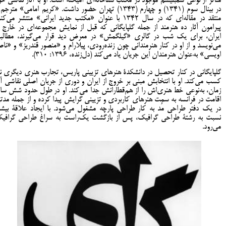
متأثر از نوعی سمبلیسم موجود در مکتب سقاخانه‌ای آمیخته است. او با آثار نقاشی خو
در بینال‌ سوم (1341) و چهارم (1343) تهران حضور داشت. «کریم امامی» مترجم
منتقد در مقاله‌ای که در سال 1342 با عنوان «مکتب جدید ایرانی» منتشر می‌کن
پیرامون آثار ده هنرمند از جمله گلپایگانی که قبل از نمایش مجموعه‌ای در خارج ا
ایران، برای یک شب در گالری «گیلگمش» در معرض دید قرار می‌گیرند، مطالب
می‌نویسد و از او در کنار هنرمندانی چون زنده‌رودی، پیلارام و «منصور قندریز» و «ناص
اویسی» به‌عنوان هنرمندان این جریان یاد می‌کند (دل‌زنده، 1396: 310).
گلپایگانی در کنار تحصیل در دانشکدۀ هنرهای تزیینی پاریس، تجارب هنری دیگری نی
کسب می‌کند. او با انتخابش مبنی بر خروج از ایران و دوری از جریان اصلی نقاشی آ
زمان، به‌نوعی خط هنری‌اش را از هم‌قطارانش جدا می‌کند. او در طول حدود شش سا
اقامت در فرانسه به سمت هنرهای کاربردی و تزیینی گرایش پیدا کرده و از جمله مدت
در یک دفتر طراحی مُد به کار طراحی پارچه مشغول می‌شود. با ایجاد علاقۀ بیشت
نسبت به رشتۀ طراحی گرافیک، پس از بازگشت یک‌راست به سراغ طراحی گرافی
می‌رود.