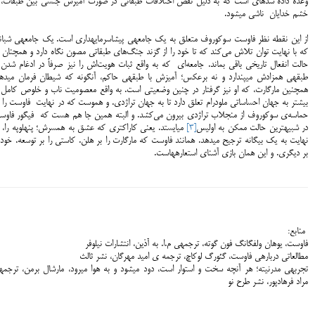
وعده داده شده‎ای است که به دلیل نقض اختلافات طبقاتی در صورت آمیزش جنسی بین طبقات، 
خشم خدایان ناشی می‎شود.
از این نقطه نظر فاوست سوکوروف متعلق به یک جامعه‎ی پیشاسرمایه‎داری
که با نهایت توان تلاش می‌کند که تا خود را از گزند جنگ‌های طبقاتی مصون نگاه دارد و همچنان 
حالت انفعال تاریخی باقی بماند. جامعه‌ای که به واقع ثبات هویت‌اش را نیز صرفاً در ادغام شدن 
طبقه‎ی همزادش می‎پندارد و نه برعکس؛ آمیزش با طب
هم‎چنین مارگارت، که او نیز گرفتار در چنین وضعیتی است. به واقع معصومیت ناب و خلوص کامل 
بیشتر به جهان احساساتی ملودرام تعلق دارد تا به جهان تراژدی. و هموست که در نهایت فاوست را 
حماسه‌ی سوکوروف از منجلاب تراژدی بیرون می‌کشد. و البته همین جا هم هست که فیگور فاوس
در شبیه‎ترین حالت ممکن به اولیس
[3]
می‎ایستد. یعنی کاراکتری که عشق به همسرش؛ پنه
نهایت به یک بیگانه ترجیح می‎دهد. همانند فاوست که مارگارت را بر هلن. کاستی را بر توسعه. خود 
بر دیگری. و این همان بازی آشنای استعاره‎هاست.
منابع:
فاوست، یوهان ولفگانگ فون گوته، ترجمه‎ی م.ا. به آذین، انتشارات نیلوفر
مطالعاتی درباره‎ی فاوست، گئورگ لوکاچ، ترجمه ی امید مهرگان، نشر ثالث
مراد فرهادپور، نشر طرح نو