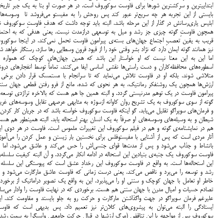
ابتدایی‎ترین و سرکش‎ترین شورها برای فاوست سوکوروف است. در هر صورت او بنا به یک جبر تاری
بایستی از این تجربه هر چه سریع‌تر عبور کند پس روحش را به مفیستو می‌فروشد تا وسوسه‌ها
ابلیس یاری‌رسانش در گذار از این مرحله باشد. البته باید توجه داشت که هدفِ فاوستِ سوکوروف ن
همچون فاوستِ گوته چیزی جز رشد و میل به توسعه‎ی درازمدت نیست. یعنی هدفی که به اح
قریب به یقین تعصبِ اجتماع جهان‌های بسته‌ی پیرامون فاوست تحمل نمی‌کند. در 
نیز همانند گوته‎ ایمان دارد که نژاد بشر وقتی خود را از قیود قرون وسطایی رها سازد، رستگار خواهد ش
اما این به این معنا نیست که او خواستار این باشد که همین جهان‌های کوچک که همواره د
اسطوره‌های محافظه‌کاران و دست راستی‌ها نقشی اساسی ایفا می‌کنند، تماماً توسط انفجارهای درو
متلاشی شوند. بلکه او در فاوست تلاش می‌نماید که تا سرانجام با مستمسک قرار دادن برخی ا
ارزش‌ها همچون یک روشنفکر رمانتیک، به هر نحوی که شده، مانع از فرو رفتن قطعی جهان سنت
پیرامون فاوست در یک توهم مدرنیستی گردد. و البته همین جا هم هست که بالاخره تراژدی توسعه‌
گوته از سوی سوکوروف به یک تشریح روان کاوانه ازسوژه به مثابهی عرصهی تقابل وسوسه‌های غریز
و فرمان‌های سوپراگو تقلیل می‌یابد. گو اینکه فاوست سوکوروف خواسته باشد که در جریان کار کردن 
شیطان و به وسیله‌های وسوسه‌های او صرفاً به یک انسان بهتر استحاله یابد. البته همینطور هم هس
هم در نمایشنامه‌ی گوته و هم در فیلم سوکوروف این تغییرات ملموس است. فاوست در هر دوی ای
آثار مردی است که پس از آشنایی با مفیستوفلس برای نخستین بار زیستن و عمل کردن را می‌آموزد
بانشاط و جذاب می‌شود و پس از مدت‌ها قوای جنسی‌اش را حس می‌کند و عاشق می‌شود. اما د
فاوست سوکوروف یک جنبه‌ی بنیادین این استحاله در ادامه انکار می‌گردد. و آن البته کیفیت سلسله‌و
این استحاله‌ها است. به واقع در فاوست سوکوروف این رخدادِ عشق است که پیوستگی این سلسله ا
رشد و توسعه را می‌برد و ناقص می‌کند. یعنی درست زمانی که فاوست عاشق مارگارت می‌شود و ب
خاطر او تعامل با جهان کوچک و سنتی او را می‌پذیرد. این به واقع یک تصویر دراماتیک از برخورد
تصادم حسیات و امیال مدرن با جهان سنتی هم هست. برخوردی که در نهایت فاوست را وادار می‌ساز
علیرغم فرمان سوپراگو در جهت واگذاشتن مارگارت و حرکت رو به جلو بایستد و مقاومت کند. ای
ایستادگی را البته می‌توان به پیشروی‌های کلان‌تر نیز تعمیم داد. پس بدیهی است که فاوس
سوکوروف پس از مواجهه با این تناقض (مرگ ارزش‎ها در قبال حرکت جامعه‎ی واپس‎گرا به