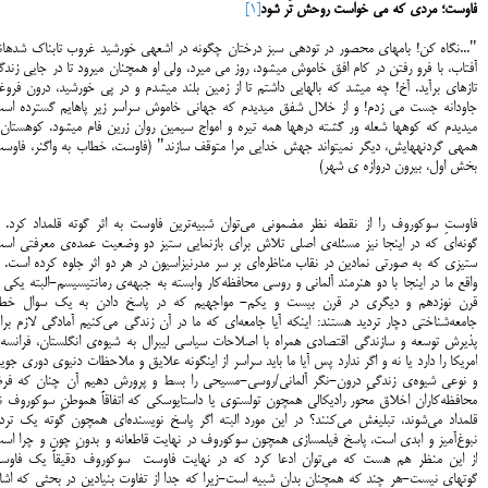
فاوست؛ مردی که می خواست روحش تَر شود
[1]
"...نگاه کن! بام‎های محصور در ت
آفتاب، با فرو رفتن در کام افق خاموش می‎شود، روز می‎ میرد، ولی او هم‎چنان می‎رود تا در ج
تازه‎ای برآید. آخ! چه می‎شد که بال‎هایی داشتم تا از زمین بلند می‎شدم و در پی خورشید، درون 
جاودانه جست می زدم! و از خلال شفق می‎دیدم که جهانی خاموش سراسر زیر پاهایم گسترده ا
می‎دیدم که کوه‎ها شعله ور گشته دره‎ها همه تیره و امواج سیمین روان زرین فام می‎شو
همه‎ی گردنه‎هایش، دیگر نمی‎تواند جهش خدایی مرا متوقف سازند" (
فاوست، خطاب به واگنر، فاوست
بخش اول، بیرون دروازه ی شهر)
فاوستِ سوکوروف را از نقطه نظر مضمونی می‌توان شبیه‌ترین فاوست به اثر گوته قلمداد کرد. ب
گونه‌ای که در اینجا نیز مسئله‌ی اصلی تلاش برای بازنمایی ستیز دو وضعیت عمده‌ی معرفتی است
ستیزی که به صورتی نمادین در نقاب مناظره‌ای بر سر مدرنیزاسیون در هر دو اثر جلوه کرده است. 
واقع ما در اینجا با دو هنرمند آلمانی و روسی محافظه‌کار وابسته به جبهه‌ی رمانتیسیسم-البته یکی 
قرن نوزدهم و دیگری در قرن بیست و یکم- مواجهیم که در پاسخ دادن به یک سوال خطی
جامعه‌شناختی دچار تردید هستند: اینکه آیا جامعه‌‌ای که ما در آن زندگی می‌کنیم آمادگی لازم بر
پذیرش توسعه و سازندگی اقتصادی همراه با اصلاحات سیاسی لیبرال به شیوه‌ی انگلستان، فرانسه 
امریکا را دارد یا نه و اگر ندارد پس آیا ما باید سراسر از اینگونه علایق و ملاحظات دنیوی دوری جوی
و نوعی شیوه‌ی زندگیِ درون-نگر آلمانی/روسی-مسیحی را بسط و پرورش دهیم آن چنان که فرضا
محافظه‌کاران اخلاق محور رادیکالی همچون تولستوی یا داستایوسکی که اتفاقاً هموطنِ سوکوروف ن
قلمداد می‌شوند، تبلیغش می‌کنند؟ در این مورد البته اگر پاسخ نویسنده‌ای همچون گوته یک تردی
نبوغ‌آمیز و ابدی است، پاسخ فیلمسازی همچون سوکوروف در نهایت قاطعانه و بدونِ چون و چرا است
از این منظر هم هست که می‌توان ادعا کرد که در نهایت فاوست سوکوروف دقیقاً یک فاوس
گوته‎ای نیست-هر چند که همچنان بدان شبیه است-زیرا که جدا از تفاوت بنیادین در بحثی که اشا