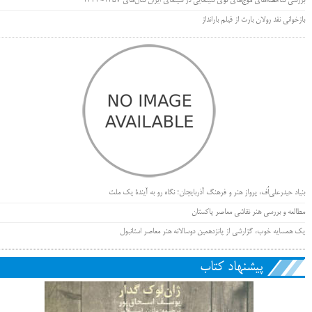
بررسی شاخصه‌های موج‌های نوی سینمایی در سینمای ایران سال‌های 1357-1343
بازخوانی نقد رولان بارت از فیلم بارانداز
بنیاد حیدرعلی‌اُف، پرواز هنر و فرهنگ آذربایجان؛ نگاه رو به آیندۀ یک ملت
مطالعه و بررسی هنر نقاشی معاصر پاکستان
یک همسایه خوب، گزارشی از پانزدهمین دوسالانه هنر معاصر استانبول
پیشنهاد کتاب