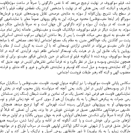
شد، فیلمِ سوکوروف در نهایت ترجیح می‌دهد که تا نفس دگرگونی را صرفاً در ساحتِ سوژه(فاوست
بازتعریف و انباشته کند. یعنی هدفی که در نهایت با مشخص کردنِ یک نقطه‌ی توقف، فیلم را لاجر
در سطح یک تشریح روان‌کاوانه از سوژه به مثابه‌ی عرصه‌ی تقابل وسوسه‌های غریزه و فرمان‌ها
سوپراگو (در اینجا مفیستوفلس) محدود می‌سازد. این به واقع رویه‎ای عمو
نیز هست که در روایت آن سوژه و ابژه، دگرگونی کل جهان است و نه صرفاً بازنمایی جنگِ درون
سوژه. به عبارت دیگر در فیلم سوکوروف، دیا
که مفیستو به تدریج سعی می‎کند فاوست را پس از رها ساختن انرژی‎های سرکوب شده‌ی انسانی
پشت سر گذاشتن یک خودآگاهی مدرن، به مقام یک مصلح اجتماعی ارتقا دهد. مصلحی که با میانج
قرار دادن مفیستو می‌تواند در ادامه‌‌ی تراژدیِ توسعه‌ای که با آن دست به گریبان است از مقام 
رویابین یا یک عاشق این بار در هیئت یک توسعه‌گر اجتماعی ظاهر شود. فرآیندی که البته در ادا
توسط سوکوروف بریده شده تا اینگونه فیلمِ او دستکم در حین بازنمایی فیگور مفیستو، برای او نق
همچون نماینده‌ی وسوسه و میل در نظر بگیرد و نه فرضاً تمامی نقش‌های ابلیس در عهد عتیق که د
آن گاه نماینده‌ی وسوسه و میل است، گاه لوسیفر و نماینده‌ی نافرمانی و غرور و گاه مشاور و فرشته
مغضوب الهی و البته گاه رهبر طبقات فرودست اجتماعی.
سکانس پایانی فاوست سوکوروف را نیز این‎گ
تا از شر وسوسه‌های ابلیس در امان باشد. یعنی آن‎چه که می‎توانسته پایانِ محبوب گوته در بخ
نمایشنامه‎ی فاوست هم فرض شود. تحمیل یک مرگ نمادین بر قامت شیطان (سنگ زدن مسلمانان 
رمی جمرات به پیکره‎ی شیطان را به یاد بیاورید) آن هم از سوی کسی که خود ز
وسوسه‎های او به پیروزی‎های درون‌گرایی رسیده است. قهرمانی که گویا ت
خلسه‎ی سرخوشانه‎ی مکاشفه‎ی عمیق در خویشتنِ خویش در جا بزند. یعنی آن تعمقی که قبلاً او 
وادار کرده تا صرفاً برای شکستن حصارهای انزوایش، قدم به جهان بیرونی بگذارد و در اولین مرحله ن
مراحل عشق فردی را از شهوتی نفرت انگیز (واکنش اولیه‎ی فاوست در سرداب اوئرباخ و در مواجه
مارگارت زیبارو را به یاد بیاورید) تا شور عاشقانه‎ی روحی اصیل و تراژیک را طی کند و این دقی