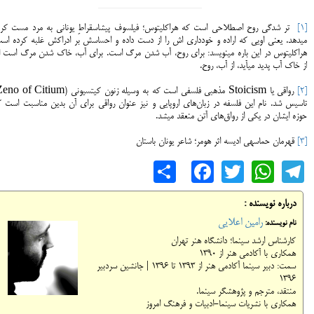
[1]
تر شدگی روح اصطلاحی است که هراکلیتوس؛ فیلسوف پیشاسقراطِ یونانی به مرد مست کرد
می‎دهد. یعنی اویی که اراده و خودداری اش را از دست داده و احساسش بر ادراکش غلبه کرده اس
هراکلیتوس در این باره می‎نویسد: برای روح، آب شدن مرگ است. برای آب، خاک شدن مرگ است ا
از خاک آب پدید می‎آید، از آب، روح.
[2]
تاسیس شد. نام این فلسفه در زبان‌های اروپایی و نیز عنوان رواقی برای آن بدین مناسبت است ک
حوزه‎ ایشان در یکی از رواق‌های آتن منعقد می‎شد.
[3]
قهرمان حماسه‎ی ادیسه اثر هومر؛ شاعر یونان باستان
Share
Facebook
WhatsApp
Twitter
Telegram
درباره نویسنده :
رامین اعلایی
نام نویسنده:
کارشناس ارشد سینما؛ دانشگاه هنر تهران
همکاری با آکادمی هنر از 1390
سمت: دبیر سینما آکادمی هنر از 1393 تا 1396 | جانشین سردبیر
1396
منتقد، مترجم و پژوهشگر سینما.
همکاری با نشریات سینما-ادبیات و فرهنگ امروز