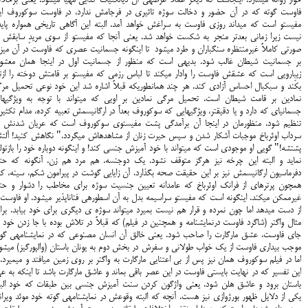
خوار روانه می‎سازد. این‎جاست که دیگر عملاً عرصه‎ی آن دیالکتیک کذایی مهیا می‎شود. ی
فاوست گوته که در آن حضور و دخالت سوژه تاثیری در فرجامش ندارد، در فاوست سوکوروف ای
مفیستو است که میداند روزی فاوست به سراغش خواهد آمد. البته‎ این آگاهی تاریخی همواره 
نیست زیرا زمانی بعدتر منجر به شکست خواهد شد. یعنی آن‎جا که مفیستو از سوی مریدِ سابق
صورتی کاملاً غیرمنتظره سنگ
بر جسمانیت شیطان غالب شود. بدیهی است که منظور از جسمانیت اول در این‎جا 
زیبارویی است که عشقش فاوست را وادار می‎کند تا لباس رزمی که مفیستو بر قامتش دوخته را ا
بکَند و سبک‎بال احساس آزادی کند. هر چند همان‎طوری‎که قبلاً اشاره شد این خود نوعی تحمیل
نمادین بر قامت شیطان است. تحمیل مرگی نما
جسمانی‎ای که دارد و یا دقیق‎تر، ویژگی‎هایی که سوکوروف بعداً در ارگانیسمش تعبیه کرده، مدام تکثی
تنظیم شود. منظورمان در این‎جا آن برآمدگی پشت مفیستوی سوکوروف است که عریان شدنش 
سرداب اوئرباخ موجبات آشکار شدن و سپس حیرت زنان از مشاهده‎اش می‎گردد." نگاهش کنید
پشتشه!" گویی او موجودی است که می‎تواند با خود آمیزش جنسی کند! و این‎گونه دوباره خود را 
نماید و البته‎ این چرخه نیز هرگز متوقف نشود. یک دوجنسه. هم مرد هم زن. آن
دفرماسیون ارگانیسمش نیز بر این حقیقت صحه بگذارد. آن زایایی گوشت در پیرامون شکم، سینه، کم
هم‎چون پرتره‎ای از فرانک اوئرباخ که عامدانه تعیین جنسیت سوژه برای مخاطب را دشوار و ح
غیرممکن می‎کند. این‎گونه است که مفیستو سراسیمه بدل به آن اسطوره‎ی فناناپذیر می‎شود.
از دست می‎دهد اما چون نمرده و قرار هم نیست بمیرد می‎تواند سوژه ی دیگری برای خود بیابد. 
مثال واگنر (شاگرد فاوست درنمایشنامه و هم‎چنین در فیلم) که قبلاً در تلاش بوده با جا زدن خود
جای فاوست، عشق مارگارت را صاحب شود. یعنی خالق آن انسان مصنو
موجب بیداری فاوست از یک خواب طولانی و سفرش در ب
اما در فیلم سوکوروف همان نیز پس از بی اعتنایی مارگارت به واگنر بر رو
این تفسیر که در نهایت بایستی فاوست در این عصر باقی بماند و عاشق مارگارت با
باستان برود و عاشق هلن شود. یعنی واژگون کردن سنت آمیزش جنسی بین طبقات که خود البت
یکی از دلایل ظهور بورژوازی نیز هست. آن‎چه که البته وقوعش در نمایشنامه‎ی گوته خود موئ