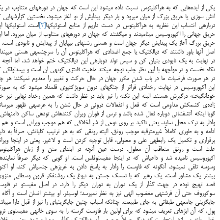
یکی از ایده‌هایی که به هراکلیتوس نسبت داده می‎شود این است که جهان در دوره‎های مت
آتش سوزی یا حریق بزرگ از میان می‎رود و بار دیگر پیدایش از نو آغاز می‎
درباره‎ی انتساب این نظریه به هراکلیتوس در دست داریم از منابع استوئیک‎ها
[2]
است. استوئیک‎
حریق جهانی را اکپوروسیس می‎نامیدند و می‎گفتند که جهان در دوره‎های متناوب از م
حریق بزرگ آغاز یک پیدایش دیگر جهان است و هستی رشته‎ای بی‎پایان از پیدایش و نابودی اس
اصل آن‎ها باور داشتند که دیالکتیک یا جمع اضدادی که هرا
در نهایت به یک نابودی بنیان کن و سپس تولد دوباره‎ی این دیا
نگاه نخست و در مواجهه با این نظر جلب توجه می‎کند ماهیت فانتزی گونه‎ی آن اس
در هر صورت فرضیات ما در باب شدنِ مکرر جهان در حال حرکت و تغییر را معدوم 
این اکپوروسیس در نهایت رخدادی فراتر از جنگ‎های درون سوبژکتیوی قلمداد می‎شود ک
خودانگیخته درگیرش هستند. البته ‎این نکته را نیز باید در نظر داشت که همین رخداد نهایی نیز 
زاده‌ی کشمکش مداومی است که فعل و انفعالات درونیِ در حال
گویا این‎که آتشفشانی دوباره فعال شده باشد و ترس از فوران وی
وادار به ترک محل نماید. یعنی تاکید بر روی نوعی از شر اخلاقی که هم موجب ویرانی است و هم د
ادامه و به طوری کاملاً غیرمترقبه موجب رونق. البته رونقی که به هر ترتیب کلیاتش، صرفاً به دل
برقراری و تکمیل یک رابطه‎ی علی و معلولی، قابل توجیه کردن است و لاغیر. 
علت است و رونق متعاقب آن معلول. درست عین آن‎چه در ابتدای متن و از زبان هراکلی
وسوسه تلقی نمی‎شود. آن‎گونه که فاوست را وادار به پاسخ دادن به غریزه‎ی جنسی‎اش کند
بیشتر یک مشاور است. یک رهبر که با تمسک جستن به نبوغ یک روشنفکر قرونِ وسطاییِ منزوی
قصد تهیج توده در جهت گذار از یک دوران به دوران دیگر را دارد. در اصل مفیستو در فاوس
سوکوروف حتی آن فرشته‎ی مغضوب الهی نیز به نظر نمی‎رسد؛ لوسیفر. او بیشتر انسان است و آگا
جایگزینی جامعه‎ی طبقاتی به جای طبیعت. چنان‎که اسباب چنی
پول. که آن ابژه‎ای تعریف می‎شود که برای اولین بار فاوست گرسنه را به سوی خانه‎ی م