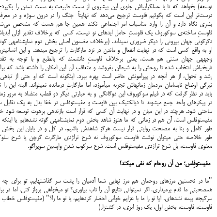
توسعه) بخواهد که تا با عملگرایی‎اش جلوی این پیشروی از سمت طبیعت به سمت تمدن را بگیرد-
درست‌تر این است که بگوئیم فاوست ترجیح‌ می‌دهد که نهایتاً جنگ را در درون سوژه و در معرف
بشری نگاه دارد و آن را وارد مناسبات امر اجتماعی نکند-همین جا هم هست که مشخص می‌شو
فاوستِ ساخته‌ی سوکوروف یک فاوستِ 
دگرگونی جهان بیرونی را دیگر ضروری نمی‎داند. (برخلاف مضمون اصلی ب
او به واقع کسی است که در نهایت انفعال و ماندن در ن
وجهه‎ی جهان سنتی هم هست. یعنی برخلاف فاوستِ دانشمند که بالطبع و با توجه به تقدی
تاریخی‎اش انتخاب شده تا روحش را به شیطان بفروشد و متعاقب آن این امکان را داشته باشد که بر
رشد و تحول، از هر آن‎چه در پیرامونش حاضر است بهره ببرد. این‎گونه است که او حتی از تب
تیرگی اوضاع نابسامان مردمان زمانه‎اش تجربه می‎آموزد، اما مارگارتِ درمانده نمی‎
باید در نظر گرفت که در فیلم سوکوروف این دوگانگی و به عبارتی دیگر دو قطب متضاد به مرور زم
در پیکره‎ای واحد جمع می‎شوند تا دیالکتیک بین فاوست و مفیستوفلس در خفا بدل به یک تقابل 
ساحتی شود. هرچند در این میان و در نهایت آن کسی که قرار است بازنده‎ی برهوت توسعه 
مفیستوفلس است. آن هم در زمانی که ما هنوز شاهد بخش دوم نما
طور کامل و بنا به مصلحت روایتی قرار نیست هرگز شاهدش باشیم. در کل و در پایان این بخش ب
طور خلاصه حتی می‎توان نوشت فاوست سوکوروف نه شرح تراژدی مارگارت گرچن یا شرح سل
معنوی فاوست، بل شرح تراژدی مفیستوفلس است. شرح سرکوب شدنِ واپسینِ سوپراگو.
مفیستوفِلس؛ من آن روح‎ام که نفی می‎کند!
"ما در نخستین مرزهای روحمان هم مرز نهایی شما آدمیان را پشت سر گذاشته‎ایم. تو ب
هم‎صحبتیِ ما قدم برمی‎داری، اگر نمی‎توانی نتایج آن را تاب بیاوری؟ تو می‎خواهی پرواز کنی، اما د
سرگیجه بیمه نشده‎ای. آیا تو را ما با عزایم خوانی احضار کرده‎ایم، یا تو ما را؟"
(مفیستوفلس خطاب ب
فاوست، فاوست، بخش اول، یک روز ابری، در کشتزار)