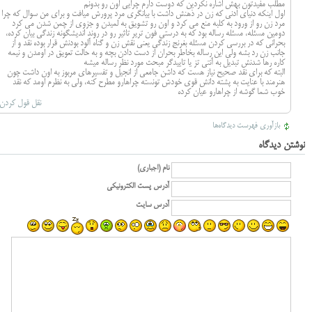
مطلب مفیدتون بهش اشاره نکردین که دوست دارم چرایی اون رو بدونم
اول اینکه دنیای ادنی که زن در ذهنش داشت با بیانگری مرد پرورش میافت و برای من سوال که چرا
مرد زن رو از ورود به کلبه منع می کرد و اون رو تشویق به لمیدن و جزوی از چمن شدن می کرد
دومین مسئله، مسئله رساله بود که به درستی فون تریر تاثیر رو در روند اندیشگونه زندگی بیان کرده،
بحرانی که در بررسی کردن مسئله بغرنج زندگی یعنی نقش زن و گناه آلود بودنش قرار بوده نقد و از
جانب زن رد بشه ولی این رساله بخاطر بحران از دست دادن بچه و به حالت تعویق در اومدن و نیمه
کاره رها شدنش تبدیل به آنتی تز یا تاییدگر مبحث مورد نظر رساله میشه
البته که برای نقد صحیح نیاز هست که داشن جامعی از انجیل و تفسیرهای مربوز به اون داشت چون
هنرمند با عنایت به پشته دانش قوی خودش تونسته چراهارو مطرح کنه، ولی به نظرم اومد که نقد
خوب شما گوشه از چراهارو عیان کرده
نقل قول کردن
بازآوری فهرست دیدگاه‌ها
نوشتن دیدگاه
نام (اجباری)
آدرس پست الکترونیکی
آدرس سایت