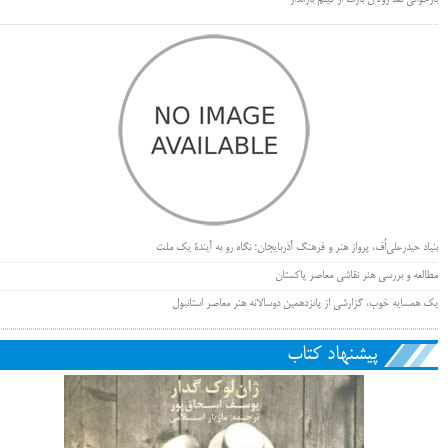
بنیاد حیدرعلی‌اُف، پرواز هنر و فرهنگ آذربایجان؛ نگاه رو به آیندۀ یک ملت
مطالعه و بررسی هنر نقاشی معاصر پاکستان
یک همسایه خوب، گزارشی از پانزدهمین دوسالانه هنر معاصر استانبول
پیشنهاد کتاب