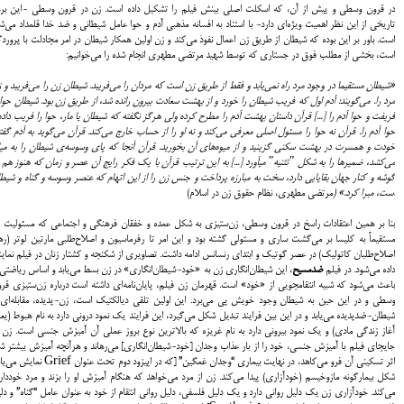
در قرون وسطي و پيش از آن، كه اسكلت اصلي بينش فيلم را تشكيل داده است. زن در قرون وسطي -اين بر
تاريخي از اين نظر اهميت ويژه‌اي دارد- با استناد به افسانه مذهبي آدم و حوا عامل شيطاني و ضد خدا قلمداد مي‌ش
است. باور بر اين بوده كه شيطان از طريق زن اعمال نفوذ مي‌كند و زن اولين همكار شيطان در امر مجادلت با پروردگ
است، بخشي از مطلب فوق در جستاري كه توسط شهید مرتضي مطهري انجام شده را مي‌خوانيم:
«شیطان مستقیما در وجود مرد راه نمی‌یابد و فقط از طریق زن است که مردان را می‌فریبد. شیطان زن را می‌فریبد و 
مرد را. می‌گویند: آدم اول که فریب شیطان را خورد و از بهشت سعادت بیرون رانده شد، از طریق زن بود. شیطان حوا 
فریفت و حوا آدم را [...] قرآن داستان بهشت آدم را مطرح کرده ولی هرگز نگفته که شیطان یا مار، حوا را فریب داده
حوا آدم را. قرآن نه حوا را مسئول اصلی معرفی می‌کند و نه او را از حساب خارج می‌کند. قرآن می‌گوید به آدم گفت
خودت و همسرت در بهشت سکنی گزینید و از میوه‌های آن بخورید. قرآن آن
جا که پای وسوسه‌ی شیطان را به می
می‌کشد، ضمیرها را به شکل "تثنیه" می
آورد [...] به این ترتیب قرآن با یک فکر رایج آن عصر و زمان که هنوز هم 
گوشه و کنار جهان بقایایی دارد، سخت به مبارزه پرداخت و جنس زن را از این اتهام که عنصر وسوسه و گناه و شیط
است، مبرا کرد.» (
مرتضي مطهري، نظام حقوق زن در اسلام)
بنا بر همين اعتقادات راسخ در قرون وسطي، زن‌ستيزي به شكل عمده و خفقان فرهنگي و اجتماعي كه مسئوليت 
مستقيماً به كليسا بر مي‌گشت ساري و مستولي گشته بود و اين امر تا رفرماسيون و اصلاح‌طلبي مارتين لوتر (ره
اصلاح‌طلبان كاتوليك) در عصر گوتيك و ابتداي رنسانس ادامه داشت. تصاويري از شكنجه و كشتار زنان در فيلم نما
داده مي‌شود. در فيلم
ضدمسيح
، اين شيطان‌انگاري زن به «خود-شيطان‌انگاري» در زن بسط مي‌يابد و اساس رياضتي 
باعث مي‌شود كه شبيه انتقامجويي از «خود» است. قهرمان زن فيلم، پايان‌نامه‌اي داشته است درباره زن‌ستيزي قر
وسطي و در اين حين به شيطان وجود خويش پي مي‌برد. اين اولين تلقي ديالكتيك است، زن-پديده، مقابله‌اي 
شيطان-ضدپديده مي‌يابد و در اين بين فرايند تبديل شكل مي‌گيرد، اين فرايند يك نمود دروني دارد به نام هبوط (يع
آغاز زندگي مادي) و يك نمود بيروني دارد به نام غريزه كه بالاترين نوع بروز عملي آن آميزش جنسي است. زن 
جاي‎جاي فيلم با آميزش جنسي، خود را از بار عذاب وجدان [خود-شيطان‌انگاري] مي‌رهاند و هرآن‎چه آمي
اثر تسكيني آن فرو مي‌كاهد، در نهايت بيماري “وجدان غمگين” [كه در اپيزود دوم تحت عنوان ief
شكل بيمارگونه مازوخيسم (خودآزاري) پيدا مي‌‌كند. زن از مرد مي‌خواهد كه هنگام آميزش او را بزند و مرد خوددا
مي‌كند. خودآزاري زن يك دليل رواني دارد و يك دليل فلسفي، دليل رواني انتقام از خود به عنوان عامل “گناه” و دل