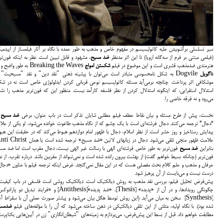
سير تسلسلي برآشوبيدن عليه كاتوليسيسم در مفهوم خاص و مذهب به طور عمده با نگاه بر آثار فيلمساز از اپيدم
(فيلمي مبتني بر فرم از سه‌گانه اروپا) تا اين اثر مدنظر
ضد مسيح
، مشهود و قابل تبيين است. نظر به اين‎ك
هنرمندي ضدمذهب قشري است و اين موضوع در فيلم
شكستن امواج
Breaking the Waves به طور واضح و در
داگويل
Dogvile به شكل نامحسوسي متبادر است مي‌توان با پيشينه ذهني "نقد دين" و نقد "مسيحيت" 
موشكافي اثر پرداخت. چنان‎چه برمي‌آيد مسئله كاتوليسيسم نوعي قرباني كردن ايدئولوژي خاص است نه در ش
استدلال استقرايي، كه اين‎گونه استدلال كردن از نظر فلسفه كارآمد نيست. منظور اين كه فون‌ترير مذهب را نشا
مي‌رود و نه فرقه خاصي را.
نخست، پيش از طرح مسئله و بيان نقاط عطف فيلم مطلبي شايان تذكر است در باب عنوان، برخي
ضد مسيح
ر
“دجال” ترجمه مي‌كنند. دجال فرشته‌اي‎ است با يك چشم كه از نگاه مذهب طاغوت خوانده مي‌شود، او يكي از عل
پيدايش رستاخيز و روز حشر است. از نظر اسلام، دجال با ظهور امام دوازدهم هبوط مي‌كند كه در حقيقت اين هب
بنابراین
ضد مسيح
فون‌ترير به طور خاص فرشته‌اي الهي با رسالت غير الهي نيست، دجال مقرب است اما ضد مس
فون‌ترير (چنان‎كه بسيط خواهم گفت) از بهشت بيرون رانده شده است و نمي‌تـواند از مقربين باشد. درباره تقرب، از ن
عرفان و مذهب و علم كلام بحث مفصلي هست كه در اين مقال نمي‌گنجد. غرض اين‎كه ترجمه فيلم با عناون
درست نيست و مي‌بايست از آن پرهيز شود.
پيش‌فرض تحليل فيلم، بررسي نقد مذهب به روش ديالكتيك است. ديالكتيك روشي است فلسفي در باب كيفيت
چگونگي رويدادها، و در آن از «پديده» [Thesis]، «ضد پديده»َ[Antithesis] و «فرايند تبديل دو پا
[Synthesis] سخن به ميان مي‌آيد. (اين روش توسط هگل بيان مي‌شود و پيشتر صورت عملي آن با سقراط آغ
شده بود). با نگاه اوليه، مثلثي از اين تلقي ديالكتيكي در ذهن ساخته مي‌شود كه آن را با مؤلفه‌هاي فيلم
ضدمسي
مطابقت خواهم داد. قبل از بسط اين پيش‌فرض، مي‌پردازم به زمينه‌هاي "شيطان‌انگاري" زن در آيين‌هايي يكتاپرس