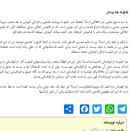
پاسخ به چند پرسش
آیا ضد مسیح فیلمی غیر اخلاقی است؟
تحقیقاً خیر. فیلم با درونمایه فلسفی و انتزاعی خویش به نقد مذهب می‏پرداز
تصاویر جنسی و اروتیک انتزاع هستند و این امر چیزی است که در قاموس اخلاق عرفی نمی‏گنجد. آنان که فیلم 
اخلاقی نمی‏شمارند رسالت هنر را فراموش کرده‏اند؛ هنر کشف می‏کند، آموزش نمی‏دهد [فلسفه هنر هایدگر[.
آیا فیلم بر علیه زنان است؟
زن در فیلم تعبیری فلسفی دارد، جنسیت در این‎جا تقبیح و تحسین نمی‏شود. زن در این
همان زن در
مردان در این فیلم به شکل اجتماعی تمجید نشده‏اند.
چرا فیلم به تارکوفسکی تقدیم شده است؟
دلیل این امر قطعاً شباهت زیاد میزانسن‎های فیلم به آثار تارکوفسکی به
استاکر نیست. دلیل آن دهن‏کجی به تارکوفسکی هم نیست چون او به شدت طبیعت‏گرا بود و نسبت به عشق و ایث
امیدوار، تنها دلیل آن علاقه وافر فون‎تریه به تارکوفسکی است. از یاد نبریم که سه گانه عمیق و فرمالیستی اروپا (ارو
عنصر جنایت و اپیدمیک) از فون تریر به شدت تحت تأثیر سینمای تارکوفسکی هستند.
چرا قهرمان مرد فیلم یک نوروسایکولوژیست است؟
این تنها یک حقه روایی برای پیشبرد قصه است. به نظر بنده بع
است که این امر مفهومی فلسفی داشته باشد. البته می‏توانیم برای آن دلیل بتراشیم!
Share
Facebook
WhatsApp
Twitter
Telegram
درباره نویسنده :
تحریریه آکادمی هنر
نام نویسنده: