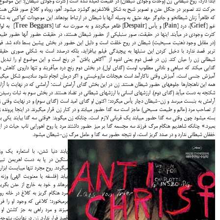
ابتدا دارد، روح شیطانی زن (وحدت وجوذی شیطان) در طبیعت دمیده شده است (کثرت وجودی شیطان)؛ این موضوع 
حرکت تند تصویر در جنگل عدن و تصویر شبح به شکل فلاش‏فریم گوشزد می‏شود. آهو، روباه و کلاغ صور فلکی هست
که ظاهراً زنان شیطان‏خو و جادوگر عهد عتیق به وسیله آن‎ها با شیطان در ارتباط بوده‏اند. این موجودات کواکبی به
غم [Grief]، درد [Pain] و یأس [Despair] ظاهر می‏گردند و به صورت سه گدا 
کثرت وجودی در می‏آیند. این‎ها در حقیقت، صور سنبلیکی از حضور شیطان هستند، در حقیقت حضور 
(در مقابل وجود ذهنیت مسیحیت) شیطان در روح خلقت است و دلیل این حضور در بخش پیشین بسط داده شد. ف
تریر قصد ندارد با دخیل کردن این سنبل‎ها به پیچیدگی فیلم بیافزاید، بلکه درصدد است به شکلی صوری حق
شیطانی زن را عیان کند. زن در فصل دوم یعنی اندوه از "آگاهی یافتن" در رنج است و این موضوع او را تبدیل 
گدایی می‏کند که سیاهی و نادانی مطلوب اوست (گدای اول). در بخش دوم رنج درد می‏آفریند و تنها داروی کاهش د
آمیزش جنسی است، آمیزش وقتی ناکارآمد است هیجانات مازوخیستی و اگر درمان انجام نشود سادیسم شکل می‏گیر
همه این ناهنجارها جلوه‏های حضور شیطان هستند. زن در این بخش گدای آرامش است؛ آرامشی که در نهایت با آزار
شکنجه به دست می‏آید (گدای دوم). ارزش‎های انسانی با ارزش‎های شیطانی در تضاد هستند. در بخش سوم به ثبات رسی
آرامش به بن‏بست می‏رسد و زن-شیطان دچار یأس می‏گردد؛ اکنون او گدای امید است (گدای سوم) و در نهایت وقتی 
از تصاحب مرد (عالم و طبیعت مسیحی) عاجز است سه گدا حضور می‏یابند و در کنار زن قرار می‏گیرن
بسته می‏شود چون وقتی سه گدا حضور می‏یابند یک قربانی لازم است، چنان‎که زن می‏گوید: «وقتی سه گدا بیایند یک
بمیرد.» چنان‎که شاهدیم هنگام مرگ فرزند سه مجسمه گدا بر میز حضور داشتند مرد یا روح اهورایی تاب حیات در ا
خفقان شیطانی ندارد و در صدد گریز است، او نتیجه حضور سه گدا و عامل مرگ زن-شیطان می‏شود.
پابند دنیا شدن، با استعاره یک وز
سنگین در پا به دست اهریمن تبی
می‏گردد. روح مجرد تنها می‏بایست ابزا
بیابد (فلسفه یا معنویت الهی) وزنه 
برهاند و خود به خارج از عدن بگریز
مرد هنگام گریز به کلاغ در خانه روب
برمی‏خورد؛ کلاغی که وجود او را فری
می‏زند و مرد راهی به جز کشتن او 
قصد فرار ندارد. زن در نهایت، بی‏توجه 