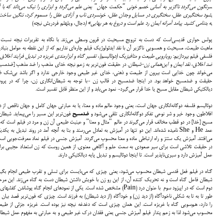
سرنگون مي‌گردد ناگزير به آساني خصم خوني "حكمت جهان" يعني علم مي‌گردد و ابزاري را نيك مي‌داند كه با 
بشود سختگيري عقل، سختگيري در مسايل وجدان عقل، خونسردي ناب و آزادي عقل را مسموم كرد، ننگين ساخت
به بدنامي كشيد. پيامد آمرانه ايمان رد علم است و دروغ به هر بهايي» (
دجال، ويلهلم فردريش نيچه)
پولس حواري قديسي‌است كه دست به ترويج مسيحيت در قرون وسطي مي‌زند. با نگاه به تقريرات نيچه نسبت 
ماهيت طبيعت، مسيحيت و همسويي ناگزير آن با نقد ايدئولوژيك فيلم چاره‌اي نداريم كه از اين نقطه به عوامل بنياد
فلسفي فيلم بپردازيم:
رويارويي طبيعت و متافيزيك (دوئاليسم
(
،
تفسير گناه و ابزارمندي غريزه در تبديل فرايند اخلاق 
ضد اخلاق
،
نقد ايمان
و
اين‌هماني زن-شيطان
. در حقيقت فون‌ترير به زعم نيچه خداي مذهب را ضد مذهب [ضدمسي
مي‌خواند چون خدايي است بيرون از طبيعت و ذهني، خداي غير طبيعي وجود خارجي ندارد و اگر باشد بي‌شك 
حقيقت و ضدمسيح خواهد بود. در اين‎جا ضدمسيح در قالب زن -با توجه به شيطان‌انگاري زن، چرا كه در پر
ديالكتيكي شيطان مقابل مسيح يا خدا قرار مي‌گيرد- نمود مي‌يابد و از اين منظر قابل تفسير است.
دوئاليسم فلسفه دوگانه‌انگاري جهان است، يعني وجود عالم ماده و معنا، يا به عبارتي جهان كامل و جهان ناقص از د
افلاطون. وجود خير و شر نوعي تفكر دوگانه‌انگاري تلقي مي‌شود و
ضدمسيح
فون‌ترير اين مسير را مي‌پيمايد. شيطان
مسيح [خدا] در دو قطب مخالف قرار مي‌گيرند در عالم "مثال و معنا" و عينيت طبيعي آن زن و مرد در فيلم است كه 
عمد He و She‌ ناميده شده‌اند. اين دو تنها در آميزش به تعادل مي‌رسند و بنا به آنچه آمد در روند تبديل به يكدي
مي‌افتند. آميزش يك سنتز و راه ارتباطي ماده و معنا محسوب مي‌گردد. آميزش جنسي در فيلم نماد معرفت‌جويي اس
در حقيقت تلاشي است براي سير صعودي به سمت علم و آگاهي معنوي. از همين روست كه زن استعداد عجيبي بر
عمل آميزش دارد و سيري‌ناپذير است. تا اين‎جا دوئاليسم و تبديل پايه ديالكتيكي دارند.
گناه در فيلم فعل قدسي شيطان محسوب مي‌شود، يعني چيزي كه مي‌بايست براي تسلي و تقرب طبيعي انجام بگير
شيطان فاعل گناه است و نه تحريك كننده آن، از اين رو زن با خويش‌ داشتن شيطان دست به گناه مي‌زند. اين مرح
دوم است كه در اپيزود سوم با عنوان درد (Pain) مشخص شده است. يكي از نمودهاي انجام گناه پوشاندن كفشهاي
طور تا به تا به شكلي ناخودآگاه (از ديد زن) و خودآگاه (از ديد شيطان) به فرزند است. چيزي كه فون‌ترير قصد بيان 
را دارد، هم‌سويي گناه با غريزه است. اين همان چيزي است كه دغدغه نيچه نيز بوده است. غريزه جزئي از طبي
محسوب مي‌شود لذا به زعم پندار فيلم آميزش جنسي يعني فقدان درك غير طبيعي و به عبارتي به مفهوم عمل شيطا