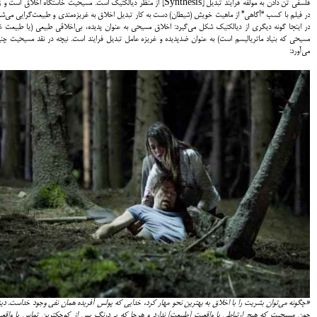
فلسفي تن دادن به مولفه فرايند تبديل [Synthesis] از منظر ديالكتيك است. مسيحيت خاستگاه اخلاق است 
در فيلم با كسب “آگاهي” از ماهيت خويش (شيطان) دست به كار تبديل اخلاق به غريزه‌مندي و طبيعت‌گرايي مي‌شو
در اين‎جا گونه ديگري از ديالكتيك شكل مي‌گيرد: اخلاق مسيحي به عنوان پديده، بي‌اخلاقي طبيعي (يا طبيعت غ
مسيحي كه بنياد ماترياليسم است) به عنوان ضدپديده و غريزه عامل تبديل فرايند است. نيچه در نقد مسيحيت چن
مي‌آورد:
«چگونه مي‌توان بشريت را با اخلاق به بهترين نحو مهار كرد، خدايي كه پولس آفريده همان نفي وجود خداست. دي
چون مسيحيت كه هيچ ارتباطي با واقعيت [طبيعت] ندارد و هرجا كه بي‌درنگ پس از كوچكترين تماس با واقع