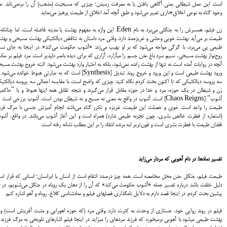
است. اين عمل شيطاني يعني آگاهي يافتن يا به معرفت رسيدن؛ چيزي كه مسيحيت (مذهب) آن را برنمي‌تابد. ع
وجود گناه به نوعي اخلاق‌«داري تعبير مي‌شود و طبق آن‎چه آمد اخلاق از طبيعت پرهيز مي‌نمايد.
زن فيلم، همسرش را به جنگلي مي‌برد به نام Eden. اين واژه
طبيعت بر مي‌آيد بهشت خويي وحشي و غريزه‌مند دارد. وقتي مرد داستان به تناقض ديالكتيكي بهشت مسيحي و به
طبيعي پي مي‌برد، با گرگي مواجه مي‌شود كه بر او نهيب مي‌زند: «آشوب حكومت مي‌كند». در اين
روح‌نواز بهشت مسيحي، نسيم سرد باغ عدن جسم را مي‎آزارد، آزاري كه براي ديده باصر دلپذير است. مرد فيلم بر
آنچه در روايات آمده است نه تنها از بهشت رانده نمي‌شود، بلكه به اختيار وارد بهشت مي‌شود. البته خروج بهشت مسي
ورود بهشت طبيعي است و اين ورود و خروج روند تبديل [Synthesis] است كه به عبارتي هبوط خوانده مي‌شو
سه پروسه ديالكتيكي كه تا اكنون بحث كردم نگاه كنيد: چيزي كه واضح است، با مقايسه اجمالي سه پروسه ديالكتي
زن و شيطان در يك حوزه، مرد و خدا در حوزه مقابل قرار مي‌گيرند و نتيجه تقابل همه اينها هبوط و يا "حاكم
آشوب" [Chaos Reigns] است. آشوب در واقع به معني نه مسيح و نه شيطان بودن است، آشوب برزخي است 
طبيعت را واجد است. خوي و خصلت اين طبيعت، غريزه و تكرر گناه مي‌باشد. انجام آميزش جنسي با مرگ فرز
(استعاره از فطرت خالص بشري، چون تجربه طبيعي ندارد) همراه است و اين آغاز آشوب مي‌باشد. در واقع، آشو
فقدان طبيعت با فطرت بشري است و فون‌ترير لبه برنده انتقاد را بر اين مطلب نشانه رفته است.
تفسير نمادها: در دام آهويي كه مردار مي‌زايد
طبيعت فيلم، جنگل عدن محل مخامصه است. همه چيز درصدد انتقام است از انسان يا ابرانسان؛ انساني كه قرار ا
دليل خلقت باشد. درباره تفسير جمله «آشوب حكومت مي‌كند» كه آن را از دهان يك روباه در جنگل مي‌شنويم، در ب
پيشين بحث كردم. در اين‎جا قصد دارم به دلايل نامگذاري فصل‎هاي فيلم و نمادشناسي كلاغ، روباه و آهو اشاره كنم.
فیلم در روند روایی خود، جستاری از وحدت به کثرت دارد. وقتی مرد (که حوزه اهورایی و مثبت آفرینش است) وا
بهشت طبیعی می‏شود با آهویی برمی‏خورد که فرزند مرده‏ای را می‏زاید. در این‎جا فیلم اشاره‏ای تلویحی به مرگ فر