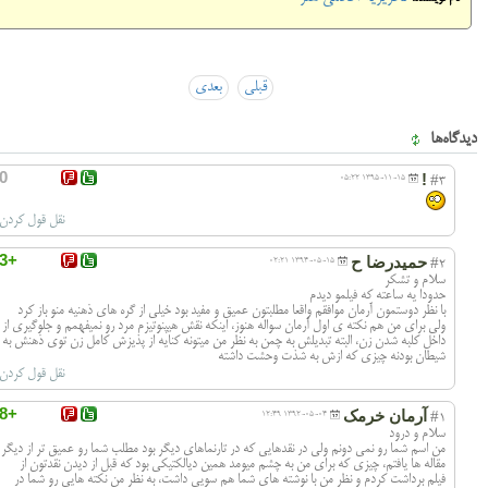
قبلی
بعدی
دیدگاه‌ها
0
!
1395-11-15 05:22
#3
نقل قول کردن
+3
حمیدرضا ح
1394-05-15 02:21
#2
سلام و تشکر
حدودا یه ساعته که فیلمو دیدم
با نظر دوستمون آرمان موافقم واقعا مطلبتون عمیق و مفید بود خیلی از گره های ذهنیه منو باز کرد
ولی برای من هم نکته ی اول آرمان سواله هنوز، اینکه نقش هیپنوتیزم مرد رو نمیفهمم و جلوگیری از
داخل کلبه شدن زن، البته تبدیلش به چمن به نظر من میتونه کنایه از پذیزش کامل زن توی ذهنش به
شیطان بودنه چیزی که ازش به شذت وحشت داشته
نقل قول کردن
+8
آرمان خرمک
1392-05-04 12:49
#1
سلام و درود
من اسم شما رو نمی دونم ولی در نقدهایی که در تارنماهای دیگر بود مطلب شما رو عمیق تر از دیگر
مقاله ها یافتم، چیزی که برای من به چشم میومد همین دیالکتیکی بود که قبل از دیدن نقدتون از
فیلم برداشت کردم و نظر من با نوشته های شما هم سویی داشت، به نظر من نکته هایی رو شما در