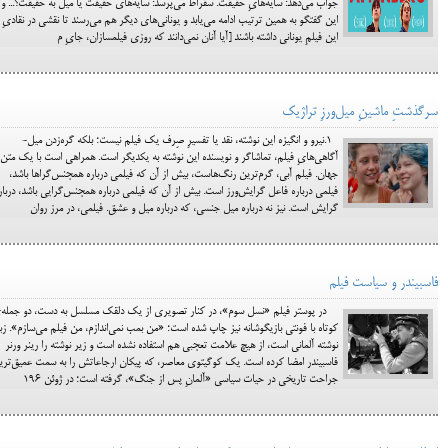
جواب می‌دهد: سایه‌هایِ حقیقت. سقراط می‌پرسد: سایه‌های حقیقت یا میل به حقیقت؟... و
این گفتگو به همین ترتیب ادامه می‌یابد و یونانی‌های دیگر هم می‌رسند تا نقشی در نقادیِ
این فیلمِ یونانی داشته باشند [آیا آنان نمی‌دانند که روزی فیلمسازان، جایِ م
سرگذشتِ ماشینِ میل‌ورزِ تراژیک
1.نیرو و انگیزه این نوشته، نقد یا تفسیرِ صِرف یک فیلم نیست؛ بلکه گره‌زدن میل-
آگاهی‌هایِ فیلم، تماشاگر و نویسنده این نوشته به یکدیگر است. همراهی است با یک متن
جهان. فیلم آبی، گرم‌ترین رنگ‌هاست، بیش از آن که فیلمی درباره همجنس‌گراها باشد،
فیلمی درباره فاعل گرایش‌ورز است. بیش از آن که فیلمی درباره همجنس‌گرایی باشد، دربار
گرایش است. نیز نه درباره میل جنسی، که درباره میل و عشق. فیلمی، در مرز روان
فاسبیندر و سیاست فیلم
در پوستر فیلم «نسل سوم»، در کنار تصویری از یک دلقک مسلسل به دست، دو جمله‌
کوتاه با فونتی بازیگوشانه نیز چاپ شده است؛ «من بمب نمی‌اندازم، من فیلم می‌سازم». زب
نوشته آلمانی است، از هیچ علامت تعجبی هم استفاده نشده است و زیر نوشته را رینر ورنر
فاسبیندر امضا کرده است. یک کوگیتوی معاصر، که پیکان ارجاعاتش را به سمت عمیق‌تری
جراحت تاریخی در حیات سیاسی «آلمانِ پس از جنگ»، گرفته است؛ در ژوئن 196