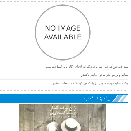
بنیاد حیدرعلی‌اُف، پرواز هنر و فرهنگ آذربایجان؛ نگاه رو به آیندۀ یک ملت
مطالعه و بررسی هنر نقاشی معاصر پاکستان
یک همسایه خوب، گزارشی از پانزدهمین دوسالانه هنر معاصر استانبول
پیشنهاد کتاب