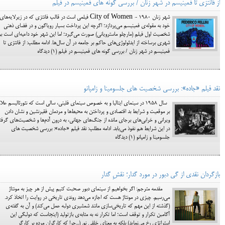
از فانتزی تا فمینیسم در شهر زنان / بررسی گونه های فمینیسم در فیلم
شهر زنان City of Women - 1980 فیلمی است در قالب فانتزی که در زیرلایه‌های
خود به مقوله‌ی فمینیسم می‌پردازد؛ اگرچه این پرداخت بسیار رویاگون و در فضای ذهنی
شخصیت اول فیلم (مارچلو ماسترویانی) صورت می‌گیرد؛ اما این شهر خود داعیه‌ای است بر
شهری برساخته از ایدئولوژی‌های حاکم بر جامعه در آن سال‌ها. ادامه مطلب: از فانتزی تا
فمینیسم در شهر زنان / بررسی گونه های فمینیسم در فیلم (1) دیدگاه
نقد فیلم «جاده»: بررسی شخصیت های جلسومینا و زامپانو
سال 1958 در سينماي ايتاليا و به خصوص سينماي فليني، سالي است که نئورئاليسم علا
بر موقعيت و شرايط بد اقتصادي و پرداختن به محيط‌ها و مردمان فقيرنشين و نشان دادن
ويراني و خرابي‌هاي برجاي مانده از جنگ‌هاي جهاني، به درون آدم‌ها و شخصيت‌هاي گرفتا
در اين شرايط هم نفوذ مي‌يابد. ادامه مطلب: نقد فیلم «جاده»: بررسی شخصیت های
جلسومینا و زامپانو (1) دیدگاه
بازگردان نقدی از گی دبور در مورد گدار؛ نقشِ گدار
مقدمه مترجم: اگر بخواهیم از سینمای دبور صحبت کنیم پیش از هر چیز به مونتاژ
می‌رسیم. چیزی در مونتاژ هست که اجازه می‌دهد روندی تاریخی در روایت را اتخاذ کرد.
(گذشته از این مهم که تاریخی‌سازی مانند شمشیری دولبه عمل می‌کند) و آن به گفته‌ی
آگامبن تکرار و توقف است؛ اما تکرار نه به مثابه‌ی بازتولید (این­جاست که دولبگی این
استراتژی رخ می‌نماید) بلکه به معنای خلقی نو. (...چرا که کارگران مرده بر کارگر