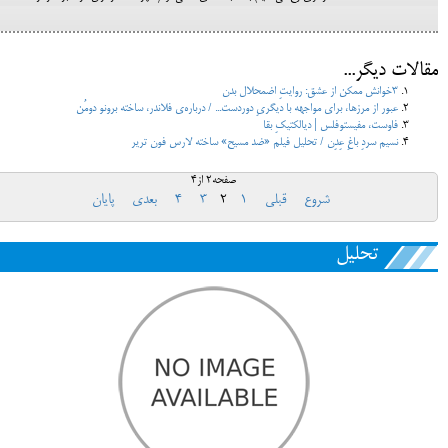
مقالات دیگر...
3خوانش ممکن از عشق: روایتِ اضمحلال بدن
عبور از مرزها، برای مواجهه با دیگریِ دوردست... / درباره‌ی فلاندر، ساخته برونو دومُن
فاوست، مفیستوفلس | دیالکتیکِ بقا
نسیم سردِ باغِ عِدِن / تحلیل فیلم «ضد مسیح» ساخته لارس فون تریر
صفحه2 از4
شروع
قبلی
1
2
3
4
بعدی
پایان
تحلیل