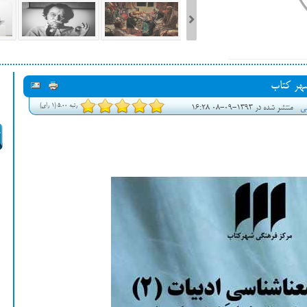
ست فیلم‌های بخش مسابقه جشنواره فیلم ونیز ۲۰۲۲ مشخص شد، سهم پررنگ
شهر کتاب
ه کن، راه برای مستقل‌ها
رتبه 5.00 (1 رای)
شی
منتشر شده در 1393-09-08 16:28