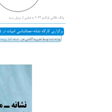
پلنگ طلایی لوکارنو ۲۰۲۲ به فیلمی از برزیل رسید
فهر
ایرانی‌ها
برگزاری کارگاه نشانه-معناشناسی ادبیات در 
بیرون راندن فیلم‌های منتسب به حامیان کرملین از جشنوار
نوشته شده توسط تحریریه آکادمی هنر
دسته:
اخبار پژوه
باز است