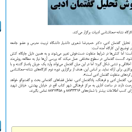
اه نشانه-معناشناسی ادبیات برگزار می‌کند.
تحلیل گفتمان ادبی، دکتر حمیدرضا شعیری دانشیار دانشگاه تربیت مدرس و عضو جامعه
 در توضیح این کارگاه آمده است:
است؛ اما کنش‌ها در شرایط متفاوت دست‌خوش تغییر می‌شوند و به همین دلیل جایگاه کنش
آن‌ها تضعیف شده، شرایط برای عبور به گسست فراهم می‌شود. گسست گفتمانی در سطوح مختلفی عمل می‎کند که بررسی آن‌ها نیاز به مطالعه روش‌مند
خلاقی و تنشی شکل گیرد؛ اما در این میان گفتمان می‌تواند وارد یک جریان پادساز گشته و با
کاری برای ارائه نماید. بر اساس این، هدف از برگزاری دوره دوم کارگاه‌های نشانه-معناشناسی
ادبی، گفتمان ادبی و فرهنگ، پادگفتمان ادبی، تعامل فضاهای گفتمانی بحث و گفت‌وگو خواهد
‌مندان به حضور در دوره‌ی آموزشی تا 27 آذر فرصت دارند در ساعت اداری به مرکز فرهنگی شهر کتاب اقع در خیابان بهشتی، خیابان شهید
ر با شماره‌های 88723316 و 88717458 تماس بگیرند.
Sh
Fa