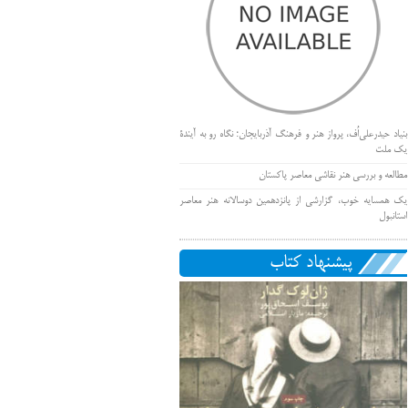
بنیاد حیدرعلی‌اُف، پرواز هنر و فرهنگ آذربایجان؛ نگاه رو به آیندۀ
یک ملت
مطالعه و بررسی هنر نقاشی معاصر پاکستان
یک همسایه خوب، گزارشی از پانزدهمین دوسالانه هنر معاصر
استانبول
پیشنهاد کتاب