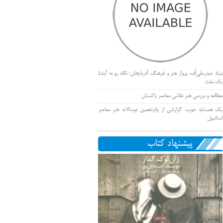
بنیاد حیدرعلی‌اُف، پرواز هنر و فرهنگ آذربایجان؛ نگاه رو به آیندۀ
یک ملت
مطالعه و بررسی هنر نقاشی معاصر پاکستان
یک همسایه خوب، گزارشی از پانزدهمین دوسالانه هنر معاصر
استانبول
پیشنهاد کتاب