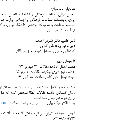
همکاران و حامیان:
انجمن ایرانی مطالعات فرهنگی و ارتباطات، انجمن جمعی
ایران، پژوهشکده مطالعات فرهنگی و اجتماعی وزارت علوم
موسسه مطالعات و تحقیقات اجتماعی دانشگاه تهران، مرکز
تهران، مرکز آمار ایران.
دبیر علمی:
دکتر شیرین احمدنیا
دبیر محور ویژه: تقی کمالی
کارشناس علمی و مسئول دبیرخانه: زینب آقائی
تاریخ‌های مهم:
مهلت ارسال چکیده مقالات: 31 شهریور 93
اعلام نتایج داوری چکیده مقالات: 10 مهر 93
مهلت ارسال متن کامل مقالات: 15 آبان 93
چکیده و متن کامل مقالات باید بر اساس شیوه نامه نگار
ارسال کنندگان چکیده مقالات، لطفا مشخص کنند که مقاله
از این دو محور ارسال شده است.
پست الکترونیک برای ارسال چکیده و اصل مقالات:
.com
آدرس دبیرخانه: تهران، بزرگراه جلال آل­احمد، دانشکد
88004742-021.