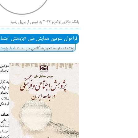
پلنگ طلایی لوکارنو ۲۰۲۲ به فیلمی از برزیل رسید
فهر
ایرانی‌ها
فراخوان سومین همایش ملی «پژوهش اجتماعی
بیرون راندن فیلم‌های منتسب به حامیان کرملین از جشنوار
نوشته شده توسط تحریریه آکادمی هنر
دسته:
اخبار پژوه
باز است
سومین 
اجتماع
به گزا
و نهاد
سالانه
فرهنگی
اهداف
ارزیاب
شناخت 
اجتماع
گسترش 