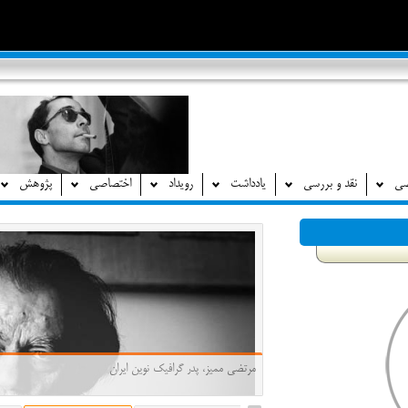
صی
نقد و بررسی
یادداشت
رویداد
اختصاصی
پژوهش
مرتضی ممیز، پدر گرافیک نوین ایران