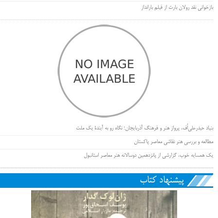
بازخوانی نقد رولان بارت از فیلم بارانداز
بنیاد حیدرعلی‌اُف، پرواز هنر و فرهنگ آذربایجان؛ نگاه رو به آیندۀ یک ملت
مطالعه و بررسی هنر نقاشی معاصر پاکستان
یک همسایه خوب، گزارشی از پانزدهمین دوسالانه هنر معاصر استانبول
پیشنهاد کتاب