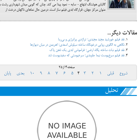
گالیای هوشنگ ابتهاج - سایه - نمود پیدا می کند. چنان که گویی میدان شهرداری رشت ب
عنوان مرکز جهان، قرارگاه ابدی فیلم ساز است. درعین حال نماهای ناگهان درخت ار
مقالات دیگر...
نقد فیلم خورشید مجید مجیدی؛ تراژدی پرانرژی و بی‌ریا
نگاهی به الگوی روایی درخونگاه ساخته سیاوش اسعدی؛ اهریمن در میان دیوارها
نقد فیلم نبات ساخته پگاه ارضی؛ فراموشی ابدی یک ذهن پاک
نقد فیلم سرخ‌پوست نیما جاویدی؛ سرخپوستی که سفیدپوست شد
صفحه4 از25
شروع
قبلی
1
2
3
4
5
6
7
8
9
10
بعدی
پایان
تحلیل