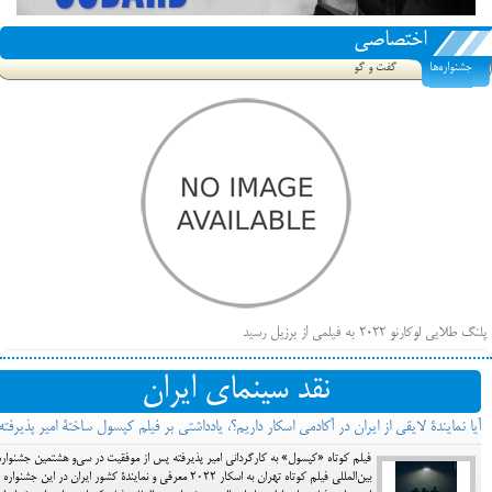
اختصاصی
جشنواره‌ها
گفت و گو
پلنگ طلایی لوکارنو ۲۰۲۲ به فیلمی از برزیل رسید
فهرست فیلم‌های بخش مسابقه جشنواره فیلم ونیز ۲۰۲۲ مشخص شد، سهم پررنگ ایرانی‌ها
نقد سینمای ایران
بیرون راندن فیلم‌های منتسب به حامیان کرملین از جشنواره کن، راه برای مستقل‌ها باز است
آیا نمایندۀ لایقی از ایران در آکادمی اسکار داریم؟، یادداشتی بر فیلم کپسول ساختۀ امیر پذیرفته
فیلم کوتاه «کپسول» به کارگردانی امیر پذیرفته پس از موفقیت در سی‌و هشتمین جشنواره
بین‌المللی فیلم کوتاه تهران به اسکار ۲۰۲۲ معرفی و نمایندۀ کشور ایران در این جشنواره