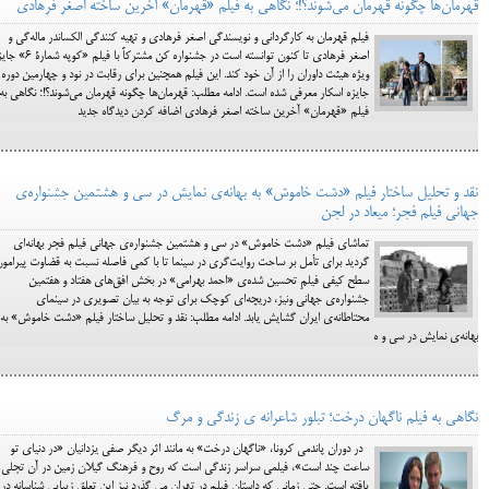
قهرمان‌ها چگونه قهرمان می‌شوند؟!؛ نگاهی به فیلم «قهرمان» آخرین ساخته اصغر فرهادی
فیلم قهرمان به کارگردانی و نویسندگی اصغر فرهادی و تهیه کنندگی الکساندر ماله‌گی و
اصغر فرهادی تا کنون توانسته است در جشنواره کن مشترکاً با فیلم «
ویژه هیئت داوران را از آن خود کند. این فیلم همچنین برای رقابت در نود و چهارمین دوره
جایزه اسکار معرفی شده است. ادامه مطلب: قهرمان‌ها چگونه قهرمان می‌شوند؟!؛ نگاهی به
فیلم «قهرمان» آخرین ساخته اصغر فرهادی اضافه کردن دیدگاه جدید
نقد و تحلیل ساختار فیلم «دشت خاموش» به بهانه‌ی نمایش در سی و هشتمین جشنواره‌ی
جهانی فیلم فجر؛ میعاد در لجن
تماشای فیلم «دشت خاموش» در سی و هشتمین جشنواره‌ی جهانی فیلم فجر بهانه‌ای
گردید برای تأمل بر ساحت روایت‌گری در سینما تا با کمی فاصله نسبت به قضاوت پیرامو
سطح کیفی فیلمِ تحسین شده‌ی «احمد بهرامی» در بخش افق‌های هفتاد و هفتمین
جشنواره‌ی جهانی ونیز، دریچه‌ای کوچک برای توجه به بیان تصویری در سینمای
محتاطانه‌ی ایران گشایش یابد. ادامه مطلب: نقد و تحلیل ساختار فیلم «دشت خاموش» به
بهانه‌ی نمایش در سی و ه
نگاهی به فیلم ناگهان درخت؛ تبلور شاعرانه ی زندگی و مرگ
در دوران پاندمی کرونا، «ناگهان درخت» به مانند اثر دیگر صفی یزدانیان «در دنیای تو
ساعت چند است»، فیلمی سراسر زندگی است که روح و فرهنگ گیلان زمین در آن تجلی
یافته است. حتی زمانی که داستان فیلم در تهران می گذرد نیز این تعلق زیبایی شناسانه در