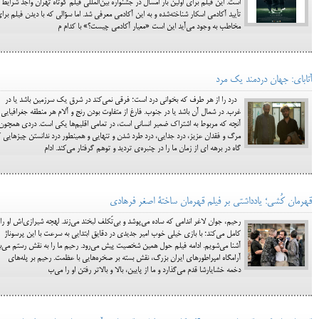
است. این فیلم برای اولین بار امسال در جشنواره بین‌المللی فیلم کوتاه تهران واجد شرایط 
تأیید آکادمی اسکار شناخته‌شده و به این آکادمی معرفی شد. اما سؤالی که با دیدن فیلم برا
مخاطب به وجود می‌آید این است «معیار آکادمی چیست؟» با کدام م
آتابای: جهان دردمند یک مرد
درد را از هر طرف که بخوانی درد است؛ فرقی نمی‌کند در شرق یک سرزمین باشد یا در
غرب. در شمال آن باشد یا در جنوب. فارغ از متفاوت بودن رنج و آلام هر منطقه جغرافیایی
آنچه که مربوط به اشتراک ضمیر انسانی است، در تمامی اقلیم‌ها یکی است. دردی همچون
مرگ و فقدان عزیز، درد جدایی، درد طرد شدن و تنهایی و همینطور درد ندانستن چیزهایی 
گاه در برهه ای از زمان ما را در چنبره‌ی تردید و توهم گرفتار می‌کند. ادام
قهرمان کُشی؛ یادداشتی بر فیلم قهرمان ساختۀ اصغر فرهادی
رحیم، جوان لاغر اندامی که ساده می‌پوشد و بی‌تَکلف لبخند می‌زند. لهجه شیرازی‌اش او را
کامل می‌کند؛ با بازی خیلی خوب امیر جدیدی در دقایق ابتدایی به سرعت با این پرسوناژ
آشنا می‌شویم. ادامه فیلم حول همین شخصیت پیش می‌رود. رحیم ما را به نقش رستم می‌ب
آرامگاه امپراطورهای ایران بزرگ، نقش بسته بر صخره‌هایی با عظمت. رحیم بر پله‌های
دخمه خشایارشا قدم می‌گذارد و ما از پایین، بالا و بالاتر رفتن او را می‌ب