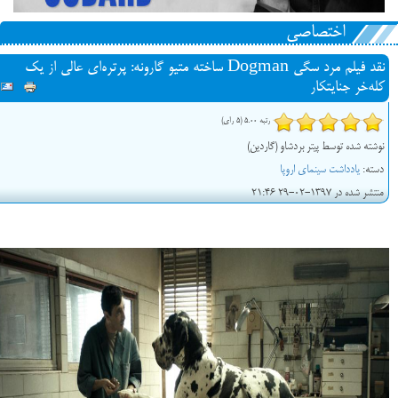
اختصاصی
نقد فیلم مرد سگی Dogman ساخته متیو گارونه: پرتره‌ای عالی از یک
کله‌خر جنایتکار
رتبه 5.00 (5 رای)
نوشته شده توسط پیتر بردشاو (گاردین)
دسته:
یادداشت سینمای اروپا
منتشر شده در 1397-02-29 21:46