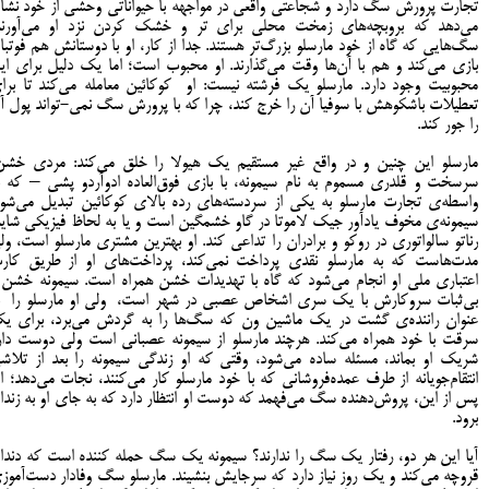
تجارت پرورش سگ دارد و شجاعتی واقعی در مواجهه با حیواناتی وحشی از خود نشا
می‌دهد که بروبچه‌های زمخت محلی برای تر و خشک کردن نزد او می‌آورند
سگ‌هایی که گاه از خود مارسلو بزرگ‌تر هستند. جدا از کار، او با دوستانش هم فوتبا
بازی می‌کند و هم با آن‌ها وقت می‌گذارند. او محبوب است؛ اما یک دلیل برای ای
محبوبیت وجود دارد. مارسلو یک فرشته نیست: او کوکائین معامله می‌کند تا برا
تعطیلات باشکوهش با سوفیا آن را خرج کند، چرا که با پرورش سگ نمی-تواند پول آ
را جور کند.
مارسلو این چنین و در واقع غیر مستقیم یک هیولا را خلق می‌کند: مردی خشن
سرسخت و قلدری مسموم به نام سیمونه، با بازی فوق‌العاده ادوآردو پشی – که ب
واسطه‌ی تجارت مارسلو به یکی از سردسته‌های رده بالای کوکائین تبدیل می‌شود
سیمونه‌ی مخوف یادآور جیک لاموتا در گاو خشمگین است و یا به لحاظ فیزیکی شاید
رناتو سالواتوری در روکو و برادران را تداعی کند. او بهترین مشتری مارسلو است، ول
مدت‌هاست که به مارسلو نقدی پرداخت نمی‌کند، پرداخت‌های او از طریق کار
اعتباری ملی او انجام می‌شود که گاه با تهدیدات خشن همراه است. سیمونه خشن 
بی‌ثبات سروکارش با یک سری اشخاص عصبی در شهر است، ولی او مارسلو را ب
عنوان راننده‌ی گشت در یک ماشین ون که سگ‌ها را به گردش می‌برد، برای ی
سرقت با خود همراه می‌کند. هرچند مارسلو از سیمونه عصبانی است ولی دوست دار
شریک او بماند، مسئله ساده می‌شود، وقتی که او زندگی سیمونه را بعد از تلاش
انتقام‌جویانه از طرف عمده‌فروشانی که با خود مارسلو کار می‌کنند، نجات می‌دهد؛ ام
پس از این، پروش‌دهنده سگ می‌فهمد که دوست او انتظار دارد که به جای او به زندا
برود.
آیا این هر دو، رفتار یک سگ را ندارند؟ سیمونه یک سگ حمله کننده است که دندا
قروچه می‌کند و یک روز نیاز دارد که سرجایش بنشیند. مارسلو سگ وفادار دست‌آموز