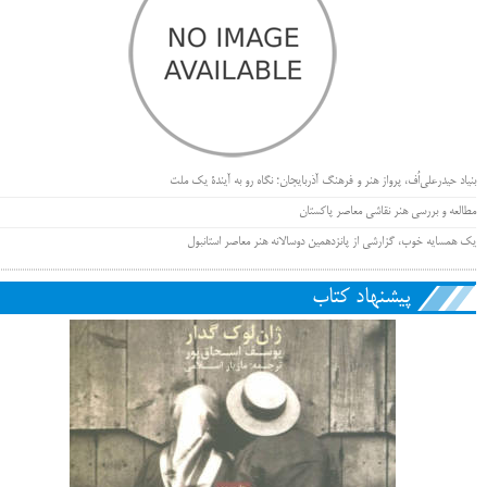
بنیاد حیدرعلی‌اُف، پرواز هنر و فرهنگ آذربایجان؛ نگاه رو به آیندۀ یک ملت
مطالعه و بررسی هنر نقاشی معاصر پاکستان
یک همسایه خوب، گزارشی از پانزدهمین دوسالانه هنر معاصر استانبول
پیشنهاد کتاب