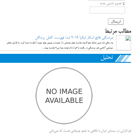
تصویر امنیتی جدید
ارسال
مطالب مرتبط
مردسگی فاتح اسکار ایتالیا 2019 شد؛ فهرست کامل برندگان
مرد سگی تازه ترین ساخته متئو گارونه توانست جوایز متعددی را از شصت و سومین جوایز دیوید دُ ناتلو به دست آورد. به گزارش بخش
سینمایی آکادمی هنر، مردسگی در رقابت با «مرا با نام خودت صدا بزن» توانست بهت ...
تحلیل
فردگرایی در سینمای ایران با نگاهی به فیلم چیزهایی هست که نمی‌دانی