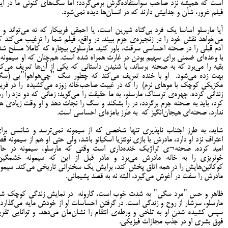
است که همیشه نزد صاحب سواستفاده‌گرش برمی‌گردد؛ اما سگ‌های کنونی ما در ای
فیلم غرور، شأن و جدابیتی دارند که در انسان‌ها دیده نمی‌شود.
آیا مارسلو اساسا یک فرد بی‌گناه شیرین است، یا احمقی فریبکار که نه می‌تواند و ن
می‌خواهد نقش خود را در زنجیره‌ی جرم ببیند. در واقع، فیلم شما را ترغیب می‌کند ک
آدم قبلی را در صحنه احساسی سرقت، باور کنید. مارسلوی بیچاره که کاملا مسلح شد
با وعده‌ای ضمنی برای سهیم بودن در غارت همراه شده است. هم‌چنان که او سیمونه 
بقیه را می‌برد که به صحنه برساند، با شنیدن داستانی که یکی از آن‌ها تعریف می‌کن
بهت زده می‌شود. او با خنده تعریف می‌کند که چطور سگ "چی‌هواهوا"یی (س
مکزیکی کوچک با موهای نرم) را که در غیبت صاحب‌خانه زوزه می‌کشیده را در فریز
زندانی کرده. چهره‌ی ترسناک مارسلو، به ما حقیقت را می‌گوید: زمانی که دو دزد را ره
کرد، باید به صحنه جرم برگردد، در را بشکند و سگ را نجات دهد و او وقت زیادی ه
ندارد، صحنه‌ای هیجان‌انگیز که به طرز بامزه‌ای احساسی است.
شاید، به طرز اجتناب ناپذیری تنها شخصی که از سیمونه نمی‌ترسد و شانسی برا
اعتراف نزد او دارد، مادرش با بازی نونتزیا اسکیانو باشد، ولی حتی او هم از سیمونه قط
امید کرده. صحنه¬ی تراژیک خنده‌داری است وقتی که مارسلو، سیمونه در حا
خونریزی را به خانه مادرش می‌برد و مادر قبل از این که سیمونه خشمگین
کوکائین‌هایش را در همه اتاق پخش کند، برایش یک سخنرانی تاریخی می‌کند. سیمون
مادرش را سفت در آغوش می‌گیرد، البته نه به قصد پشیمانی.
ظاهر و حس "مرد سگی" به شدت خوب است، گارونه در نمایش زندگی کوچک شا
مارسلو، سرشار از روح و زندگی است. در گرفتن احساسات او از خودش مایه می‌گذارد 
سپس کشیده شدن او به تلخی و ورطه‌ی انتقام را نشان‌مان می‌دهد. و توانایی تقریب
فوق بشری او در جذب مجازات فیزیکی.