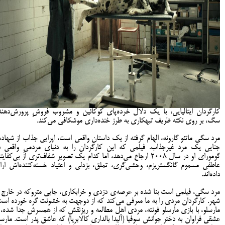
کارگردان ایتالیایی، با یک دلال خرده‌پای کوکائین و مشروب فروشِ پرورش‌دهند
سگ، بر روی نکته ظریف تبهکاری به طرز خنده‌داری موشکافی می‌کند.
مرد سگی ماتئو گارونه، الهام گرفته از یک داستان واقعی است، اپرایی جذاب از شهاد
جنایی یک مرد غیرجذاب. فیلمی که این کارگردان را به دنیای مردمیِ واقعی د
گومورای او در سال 2008 ارجاع می‌دهد، اما کدام یک تصویر شفاف‌تری از بی‌کفای
عاطفی مسموم گانگستریزم، وحشی‌گری، تملق، بزدلی و اعتیاد خسته‌کننده‌اش ارائ
داده‌اند.
مرد سگی، فیلمی است بنا شده بر عرصه‌ی دزدی و خرابکاری، جایی متروکه در خارج ا
شهر. کارگردان مردی را به ما معرفی می‌کند که از دوجهت به خشونت گره خورده است
مارسلو، با بازی مارسلو فونته، مردی اهل مطالعه و ریزنقش که از همسرش جدا شده، ب
عشقی فراوان به دختر جوانش سوفیا (آلیدا بالداری کالابریا) که عاشق پدر است. مارسل