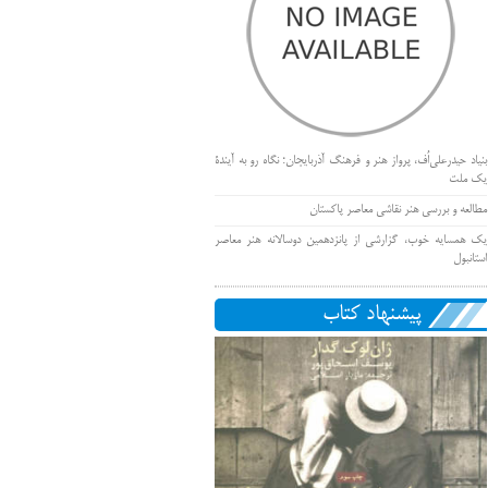
بنیاد حیدرعلی‌اُف، پرواز هنر و فرهنگ آذربایجان؛ نگاه رو به آیندۀ
یک ملت
مطالعه و بررسی هنر نقاشی معاصر پاکستان
یک همسایه خوب، گزارشی از پانزدهمین دوسالانه هنر معاصر
استانبول
پیشنهاد کتاب