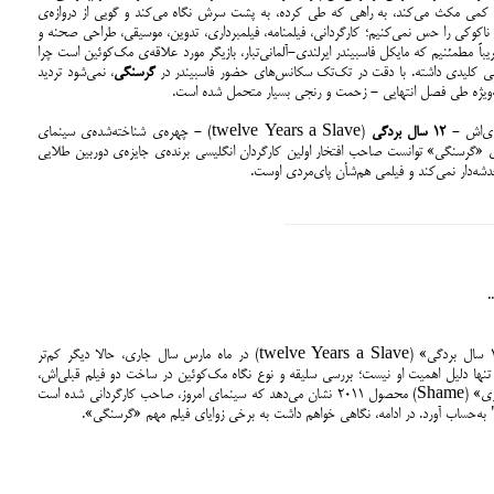
کمی مکث می‌کند، به راهی که طی کرده، به پشت سرش نگاه می‌کند و گویی از دروازه‌ی
اکوکی را حس نمی‌کنیم؛ کارگردانی، فیلمنامه، فیلمبرداری، تدوین، موسیقی، طراحی صحنه و
باً مطمئنیم که مایکل فاسبیندر ایرلندی-آلمانی‌تبار، بازیگر مورد علاقه‌ی مک‌کوئین است چرا
قشی کلیدی داشته. با دقت در تک‌تک سکانس‌های حضور فاسبیندر در
گرسنگی
، نمی‌شود تردید
به‌ویژه طی فصل انتهایی - زحمت و رنجی بسیار متحمل شده است.
اری‌اش -
۱۲ سال بردگی
(twelve Years a Slave) - چهره‌ی شناخته‌شده‌ی سینمای
مار می‌رود؛ در جشنواره‌ی کن سال ۲۰۰۹م، برای «گرسنگی» توانست صاحب افتخار اولین کارگردان انگلیسی برنده‌ی جایزه‌ی دوربین طلایی
شه‌دار نمی‌کند و فیلمی هم‌شأن پای‌مردی اوست.
.
پس از کسب جایزه‌ی اسکار بهترین فیلم توسط «۱۲ سال بردگی» (twelve Years a Slave) در ماه مارس سال جاری، حالا دیگر کم‌تر
 تنها دلیل اهمیت او نیست؛ بررسی سلیقه و نوع نگاه مک‌کوئین در ساخت دو فیلم قبلی‌اش،
یعنی «گرسنگی» (Hunger) محصول ۲۰۰۸ و «شرمساری» (Shame) محصول ۲۰۱۱ نشان می‌دهد که سینمای امروز، صاحب کارگردانی شده است
ا" به‌حساب آورد. در ادامه، نگاهی خواهم داشت به برخی زوایای فیلم مهم «گرسنگی».