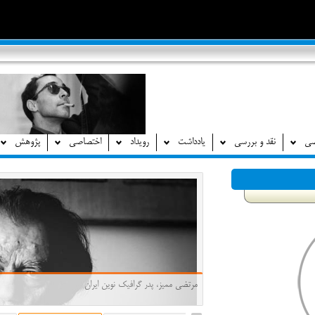
صی
نقد و بررسی
یادداشت
رویداد
اختصاصی
پژوهش
نگاهی به فیلم ابلق نرگس آبیار، پخته اما تکراری