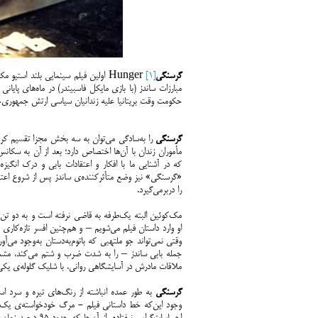
گرسنگی
[1]
Hunger اولین فیلم سینمایی بلند استیو مک‌کوئین
حکومت وقت بریتانیا علیه زندانیان سیاسی ارتش جمهوری‌خو
گرسنگی
را به‌سادگی می‌توان به سه بخش مجزا تقسیم کرد: 
مأموران زندان با آن‌ها اختصاص دارد؛ بعد از آن به سکانس
که در آشنایی ما با افکار و اعتقادات بابی و درک انگ
را دربرمی‌گیرد.
مک‌کوئین البته یک‌طرفه به قاضی نرفته است و به دو تن 
او وارد داستان فیلم می‌شویم – و هم‌چنین افسر تازه‌کاری
وقتی نمی‌تواند جو ملتهبی که باتوم‌به‌دستان به‌وجود می‌
جمله بابی ساندز – را به شدت ضرب و شتم می‌کند، مشت
ملاقات مادرش در آسایشگاهی روانی، با شلیک گلوله‌ی یکی 
گرسنگی
به طور عمده انباشته از رنگ‌های تیره و سرد اس
وجود این‌که خط داستانی فیلم - مرگ خودخواسته‌ی یک انس