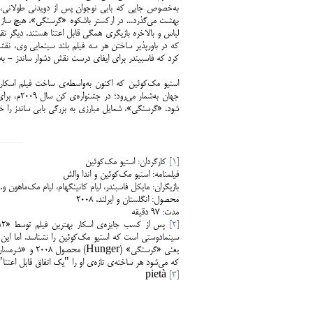
به‌خصوص جایی که بابی نوجوان پس از دویدنی طولانی، 
بهشت می‌گذرد... در ارکستر باشکوه «گرسنگی»، هیچ ساز ن
لباس و بالاخره بازیگری همگی قابل اعتنا هستند. دیگر تقری
که در باورپذیر ساختن هر سه فیلم بلند سینمایی وی، ن
کرد که فاسبیندر برای ایفای درست نقش ‌دشوار ساندز - 
استیو مک‌کوئین که اکنون به‌واسطه‌ی ساخت فیلم اسک
جهان به‌ش
شود. «گرسنگی»، شمایل مبارزی به بزرگی بابی ساندز را خد
[1]
كارگردان: استیو مک‌کوئین
فيلمنامه: استیو مک‌کوئین و اندا والش
بازيگران: مایکل فاسبندر، لیام کانینگهام، لیام مک‌ماهون و..
محصول: انگلستان و ایرلند، ۲۰۰۸
مدت: ۹۷ دقیقه
[2]
سینمادوستی است که استیو مک‌کوئین را نشناسد. اما این
که می‌شود هر ساخته‌ی تازه‌ی او را "یک اتفاق قابل اعتن
pietà
[3]