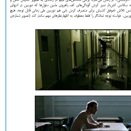
فتاده. از آن‌جا که حدود ۹۵ درصد زمان «گرسنگی» در زندان می‌گذرد، برخی سکانس‌های فیلم در راستای به تصویر کشیدن حس و
مله سکانس کش‌دار تمیز کردن آلودگی‌های کف راهروی مابین سلول‌ها که دوربین در انتهای
کاشته شده است (تصویر شماره‌ی ۱). در سکانس تلاش ناموفق کشیش برای منصرف کردن بابی هم دوربین طی زمانی قابل توجه، هیچ
ربین، خواسته توجه تماشاگر را فقط معطوف به اظهارنظرهای مهم ساندز کند (تصویر شماره‌ی