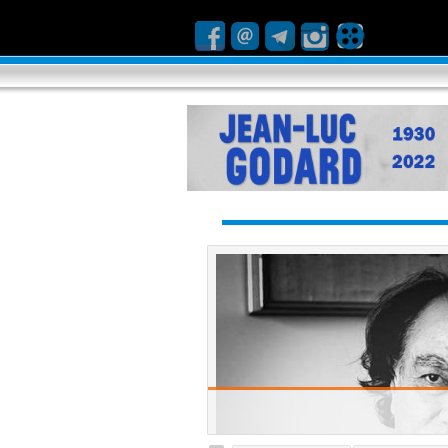
مرتضی ممیز، پدر گرافیک نوین ایران