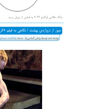
پلنگ طلایی لوکارنو ۲۰۲۲ به فیلمی از برزیل رسید
فهر
ایرانی‌ها
عبور از دروازه‌ی بهشت / نگاهی به فیلم «گ
بیرون راندن فیلم‌های منتسب به حامیان کرملین از جشنوار
نوشته شده توسط پژمان الماسی‌نیا
دسته:
یادداشت سینمای 
باز است