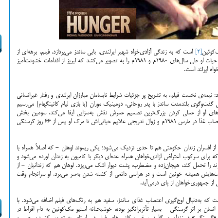
[2]
است که به زندگی آزادی‌خواه شهیر ایرلندی، بابی ساندز می‌پردازد. فیلم، برهه‌ای از
مبارزات ساندز (با بازی مایکل فاسبیندر) در ماه‌های پایانی حیات او طی سال‌های ۱۹۸۰م و ۱۹۸۱م را به تصویر می‌کشد که لبریز از اقدامات خشونت‌آمیز
اه ایرلند است.
نیمه‌ی نخست فیلم، به تشریح پر جزئیات شرایط نابسامان مبارزان ایرلندی و رفتار غیرانسانی
 گفت‌وگوی بلندمدت ساندز با پدر روحانی، دومینیک موران (با بازی لیام کانینگهام) می‌رسیم
یزه‌های او از عملی کردن بزرگ‌ترین تصمیم عمرش نقش به‌سزایی ایفا می‌کند. سومین بخش
«گرسنگی» نیز وضع متأثرکننده‌ی ساندز پس از شروع اعتصاب غذا در مارس ۱۹۸۱م و زوال تدریجی علایم حیاتی‌اش تا مرگ او پس از ۶۶ روز گرسنگی
از افسران زندان حکومتی هم تا حدی نزدیک می‌شود؛ یکی ریموند لوهان - که اصلاً همراه با
 که برای سرکوب اعتراض آزادی‌خواهان همراه عده‌ای دیگر با کامیون به زندان آورده می‌شود و
آورند را تحمل کند، هیجان‌زده و مضطرب، پشت دیوار اشک می‌ریزد. لوهان هم که زندانیان - از
‌هایش همیشه خونین است و در هراسی دائمی از کشته شدن به‌سر می‌برد. او سرانجام وقت
از جمهوری‌خواهان از پای درمی‌آید.
ت که به‌دنبال اوج‌گیری اعتصاب غذای ساندز، سفید هم به رنگ‌های فیلم اضافه می‌شود. با
ان بر اثر گرسنگی - بسیار تأثربرانگیز بوده، خوشبختانه استیو مک‌کوئین به دام افراط در