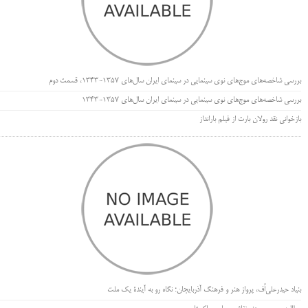
بررسی شاخصه‌های موج‌های نوی سینمایی در سینمای ایران سال‌های 1357-1343، قسمت دوم
بررسی شاخصه‌های موج‌های نوی سینمایی در سینمای ایران سال‌های 1357-1343
بازخوانی نقد رولان بارت از فیلم بارانداز
بنیاد حیدرعلی‌اُف، پرواز هنر و فرهنگ آذربایجان؛ نگاه رو به آیندۀ یک ملت