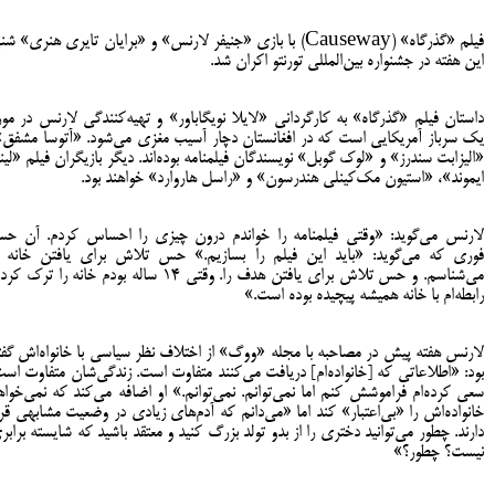
فیلم «گذرگاه» (Causeway) با بازی «جنیفر لارنس» و «برایان تایری هنری» شن
این هفته در جشنواره بین‌المللی تورنتو اکران شد.
داستان فیلم «گذرگاه» به کارگردانی «لایلا نویگاباور» و تهیه‌کنندگی لارنس در مور
یک سرباز آمریکایی است که در افغانستان دچار آسیب مغزی می‌شود. «آتوسا مشفق»
«الیزابت سندرز» و «لوک گوبل» نویسندگان فیلمنامه بوده‌اند. دیگر بازیگران فیلم «لیند
ایموند»، «استیون مک‌کینلی هندرسون» و «راسل هاروارد» خواهند بود.
لارنس می‌گوید: «وقتی فیلمنامه را خواندم درون چیزی را احساس کردم. آن ح
فوری که می‌گوید: «باید این فیلم را بسازیم.» حس تلاش برای یافتن خانه ر
می‌شناسم. و حس تلاش برای یافتن هدف را. وقتی ۱۴ ساله بودم خانه را ترک ک
رابطه‌ام با خانه همیشه پیچیده بوده است.»
لارنس هفته پیش در مصاحبه با مجله «ووگ» از اختلاف نظر سیاسی با خانواه‌اش گفت
بود: «اطلاعاتی که [خانواده‌ام] دریافت می‌کنند متفاوت است. زندگی‌شان متفاوت است
سعی کرده‌ام فراموشش کنم اما نمی‌توانم. نمی‌توانم.» او اضافه می‌کند که نمی‌خواه
خانواده‌اش را «بی‌اعتبار» کند اما «می‌دانم که آدم‌های زیادی در وضعیت مشابهی قرا
دارند. چطور می‌توانید دختری را از بدو تولد بزرگ کنید و معتقد باشید که شایسته برابر
نیست؟ چطور؟»