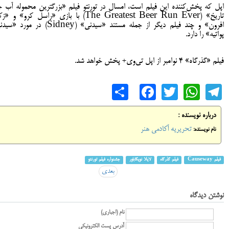
اپل که پخش‌کننده این فیلم است، امسال در تورنتو فیلم «بزرگترین محموله آب ج
تاریخ» (The Greatest Beer Run Ever) با بازی «راسل کرو»‌ و 
افرون» و چند فیلم دیگر از جمله مستند «سیدنی» (Sidney) در مورد 
پواتیه» را دارد.
فیلم «گذرگاه» ۴ نوامبر از اپل تی‌وی+ پخش خواهد شد.
Share
Facebook
WhatsApp
Twitter
Telegram
درباره نویسنده :
تحریریه آکادمی هنر
نام نویسنده:
فیلم Causeway
فیلم گذرگاه
لایلا نویگاباور
جشنواره فیلم تورنتو
بعدی
نوشتن دیدگاه
نام (اجباری)
آدرس پست الکترونیکی