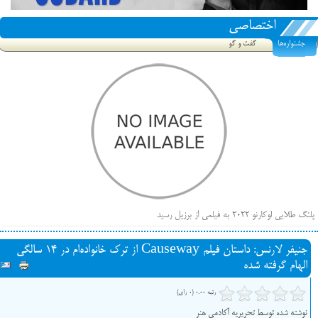
اختصاصی
جشنواره‌ها
گفت و گو
پلنگ طلایی لوکارنو ۲۰۲۲ به فیلمی از برزیل رسید
فهرست فیلم‌های بخش مسابقه جشنواره فیلم ونیز ۲۰۲۲ مشخص شد، سهم پررنگ ایرانی‌ها
جنیفر لارنس: داستان فیلم Causeway از ترک خانواده‌ام در ۱۴ سالگی
بیرون راندن فیلم‌های منتسب به حامیان کرملین از جشنواره کن، راه برای مستقل‌ها باز است
الهام گرفته شده
رتبه 0.00 (0 رای)
نوشته شده توسط تحریریه آکادمی هنر