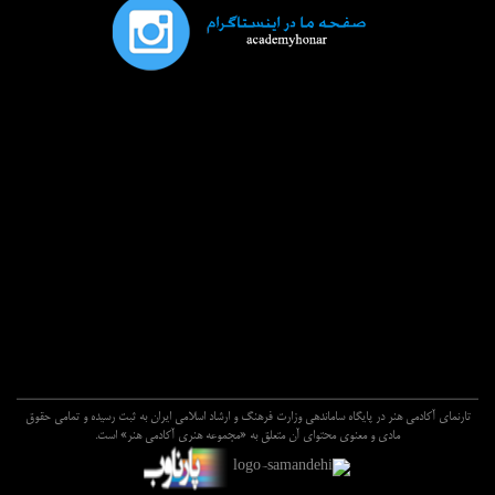
تارنماي آکادمي هنر در پايگاه ساماندهي وزارت فرهنگ و ارشاد اسلامي ايران به ثبت رسيده و تمامي حقوق
مادي و معنوي محتواي آن متعلق به «مجموعه هنري آکادمي هنر» است.