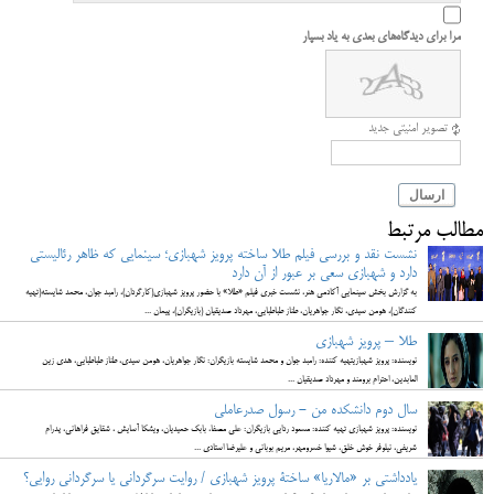
مرا برای دیدگاه‌های بعدی به یاد بسپار
تصویر امنیتی جدید
ارسال
مطالب مرتبط
نشست نقد و بررسی فیلم طلا ساخته پرویز شهبازی؛ سینمایی که ظاهر رئالیستی
دارد و شهبازی سعی بر عبور از آن دارد
به گزارش بخش سینمایی آکادمی هنر، نشست خبری فیلم «طلا» با حضور پرویز شهبازی(کارگردان)، رامبد جوان، محمد شایسته(تهیه
کنندگان)، هومن سیدی، نگار جواهریان، طناز طباطبایی، مهرداد صدیقیان (بازیگران)، پیمان ...
طلا – پرویز شهبازی
نویسنده: پرویز شهبازیتهیه کننده: رامبد جوان و محمد شایسته بازیگران: نگار جواهریان، هومن سیدی، طناز طباطبایی، هدی زین
العابدین، احترام برومند و مهرداد صدیقیان ...
سال دوم دانشکده من - رسول صدرعاملی
نویسنده: پرویز شهبازی تهیه کننده: مسعود ردایی بازیگران: علی مصفا، بابک حمیدیان، ویشکا آسایش ، شقایق فراهانی، پدرام
شریفی، نیلوفر خوش خلق، شیوا خسرومهر، مریم بوبانی و علیرضا استادی ...
یادداشتی بر «مالاریا» ساختۀ پرویز شهبازی / روایت سرگردانی یا سرگردانی روایی؟