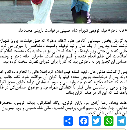
«خانه دختر» فیلم توقیفی شهرام شاه حسینی درخواست بازبینی مجدد داد.
به گزارش بخش سینمایی آکادمی هنر، «خانه دختر» که طبق فیلمنامه پرویز شهباز
نوشته شده بود پس از یک سال و نیم توقیف وضعیت نامشخصی را سپری می کرد ت
جایی که علی جنتی وزیر فرهنگ و ارشاد اسلامی نیز در حاشیه یک نشست اعلام کر
اصلاحات این فیلم انجام نشده و فیلم توقیف است. ماجرای خانه دختر و وضعی
حساس آن تجاوز پدر به دخترش بود که کار را برای شورای نظارت سخت کرده بود.
پس از گذشت مدتی حال، تهیه کننده فیلم اعلام کرد اصلاحاتی را انجام داده اند و امی
دارند پس از درخواست بازبینی مجدد فیلم با اکران آن موافقت شود. نکته جالب ای
است که «خانه دختر» که در جشنواره سی و سوم به نمایش درآمد دارای مجوز اکرا
بود و برخی از سکانس های فیلم با انتقاداتی همراه بود و موضوع حساس‌اش در فیل
باعث شد که این اثر در صف اکران بماند.
حامد بهداد، رعنا آزادی ور، باران کوثری، پگاه آهنگرانی، بابک کریمی، محمدرض
هدایتی، بهناز جعفری، نسیم ادبی، پردیس احمدیه، مانی شاه حسینی و رویا تیموریان د
این فیلم ایفای نقش کرده‌اند.
Share
Facebook
WhatsApp
Twitter
Telegram