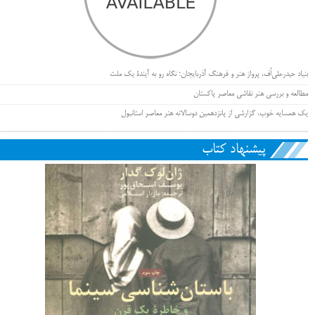
بنیاد حیدرعلی‌اُف، پرواز هنر و فرهنگ آذربایجان؛ نگاه رو به آیندۀ یک ملت
مطالعه و بررسی هنر نقاشی معاصر پاکستان
یک همسایه خوب، گزارشی از پانزدهمین دوسالانه هنر معاصر استانبول
پیشنهاد کتاب