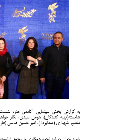
به گزارش بخش سینمایی آکادمی هنر، نشست خ
شایسته(تهیه کنندگان)، هومن سیدی، نگار جواهریا
منصور شهبازی (صدابردار)، امیر حسین قدسی (طرا
رامبد جوان درباره نحوه همکاری با محمد شایسته