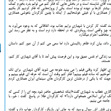
هده آقای شایسته است و در بخش هایی که فکر کنم می توانم بدرد بخورم کمک
 بیشتر کارها بر عهده او بوده است. یکی از پروژه‌هایی که فکر کردیم کار بکنیم
از همکاری با او خیلی خوشحالیم. از اینکه با چنین کارگردان باهوشی همکاری
فت: کار کردن با شهبازی برایم جذاب بود، اتفاقاتی که به وجود می‌آورد به
چیز واقعی است رویکردی که در لحظه دارد نرم است و به نظر می رسد این
ور مخاطب احترام میگذارد
داند، بیان کرد: ظاهر رئالیستی دارد اما سعی می کنم از آن عبور کنم. داستان
ب زندگی ام نفس عمیق بود و این فرصت پیش آمد تا با آقای شهبازی کار کنم،
 هستند.
زی اظهار کرد: وقتی فیلم را می بینید متوجه می شوید آقای شهبازی برای تک
وختیم که ساده فیلم ببینیم؟ فکر کنم وقت آن است که حرفه ای فیلم ببینیم و
آن جهت که با یکی از درخشان ترین کارگردان های سینمای ایران همکاری کردم
نگاری خطاب به شهبازی گفت«اینکه شخصیتی حاضر شود بچه ای را از کسی که
نگ ایرانی اسلامی همخوانی دارد؟» که کارگردان طلا در پاسخ گفت : خیر، با
جامعه می بینیم.
رپذیری نقش اش سوال پرسید که به جای این بازیگر، کارگردان جواب داد و گفت: