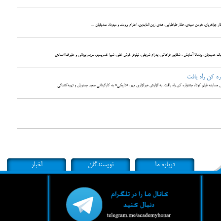
گار جواهریان، هومن سیدی، طناز طباطبایی، هدی زین العابدین، احترام برومند و مهرداد صدیقیان ...
بابک حمیدیان، ویشکا آسایش ، شقایق فراهانی، پدرام شریفی، نیلوفر خوش خلق، شیوا خسرومهر، مریم بوبانی و علیرضا استادی
ه کن راه یافت
 مسابقه فیلم کوتاه جشنواره کن راه یافت. به گزارش خبرگزاری مهر، «تاریکی» به کارگردانی سعید جعفریان و تهیه‌کنندگی
درباره ما
نویسندگان
اخبار