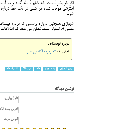
اگر باورپذیر نیست باید فیلم را نقد کنند و در ق
اینترنتی موجب شده هر کسی در یک خط درباره فیل
شود.
شهبازی همچنین درباره پرسشی که درباره فیلمنام
منصور»، اشتباه است، نشان می دهد که اطلاعات شم
درباره نویسنده :
تحریریه آکادمی هنر
نام نویسنده:
پرویز شهبازی
رامبد جوان
طلا
فیلم طلا
نقد فیلم طلا
نوشتن دیدگاه
نام (اجباری)
آدرس پست الکت
آدرس سایت