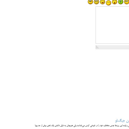
نون جیگساو
 و لوده این روزها جنس مخاطب خود را در شوخی کردن می‌شناسد ولی هم‌چنان به دلیل داشتن یک ذهن بیش از حد پویا