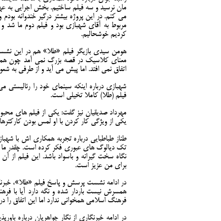
مان نرسید و سه فیلم ساختیم. بخش اجرایی به ع
می کنم. در این پروژه بیشتر درگیر خندوانه بودم و
مربوط به آقای شهبازی بود و فیلم دوم ما شد و 
کردیم خوشحالیم.
هومن سیدی بازیگر فیلم «طلا» هم در این نشست گ
معنای کلاسیک در قصه بزرگ نمی آمد چون همه 
اتفاق نمی افتد. اما پیش می آید و از طرفی به شع
شهبازی درباره اینکه سینمای خود را رئالیستی می 
فیلم (طلا) کاملا تخیلی است.
مهرداد صدیقیان نیز گفت: یکی از فیلم های محبو
یکی از ویژگی کار کردن با او لمس بودن کارکترها
طناز طباطبایی درباره تجربه همکاری اش با شهبا
تک دیالوگ های عبوری فکر کرده است. چقدر ما آم
نگاه سخت گیرانه و باسواد باشد. این فیلم از 
برای من عزیز است.
در ادامه نشست پرسش و پاسخ فیلم «طلا»، خبر
همسرش نیست باردار شده و نگه دارد آیا با فره
فرهنگ اسلامی همخوانی ندارد اما این اتفاق را در 
در ادامه خبرنگاری از نگار جواهریان درباره باو