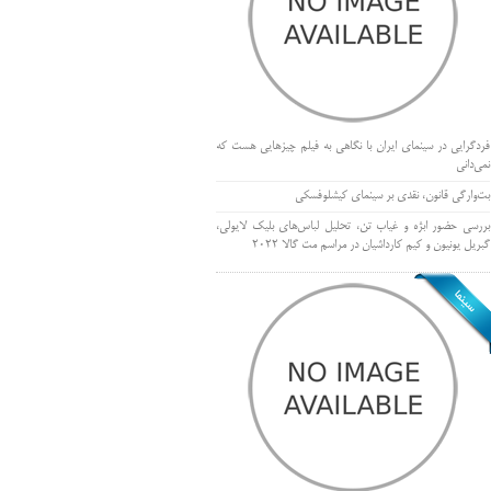
فردگرایی در سینمای ایران با نگاهی به فیلم چیزهایی هست که
نمی‌دانی
بت‌وارگی قانون، نقدی بر سینمای کیشلوفسکی
بررسی حضور ابژه و غیاب تن، تحلیل لباس‌های بلیک لایولی،
گبریل یونیون و کیم کارداشیان در مراسم مت گالا ۲۰۲۲