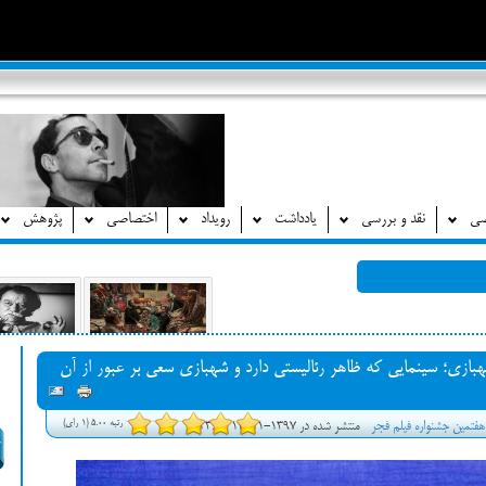
صی
نقد و بررسی
یادداشت
رویداد
اختصاصی
پژوهش
بازی؛ سینمایی که ظاهر رئالیستی دارد و شهبازی سعی بر عبور از آن
رتبه 5.00 (1 رای)
هفتمین جشنواره فیلم فجر
منتشر شده در 1397-11-14 23:48