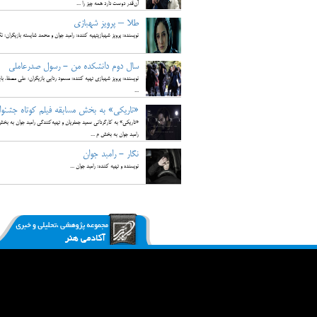
آن‌قدر دوست دارد همه چیز را ...
طلا – پرویز شهبازی
نویسنده: پرویز شهبازیتهیه کننده: رامبد جوان و محمد شایسته بازیگران: ن
سال دوم دانشکده من - رسول صدرعاملی
نویسنده: پرویز شهبازی تهیه کننده: مسعود ردایی بازیگران: علی مصفا، 
...
«تاریکی» به بخش مسابقه فیلم کوتاه جشنوار
«تاریکی» به کارگردانی سعید جعفریان و تهیه‌کنندگی رامبد جوان به بخش
رامبد جوان به بخش م ...
نگار - رامبد جوان
نویسنده و تهیه کننده: رامبد جوان ...