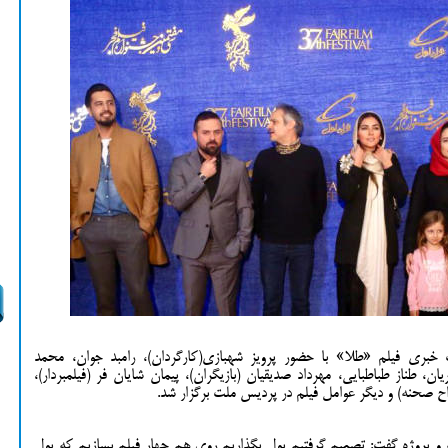
بری فیلم «طلا» با حضور پرویز شهبازی(کارگردان)، رامبد جوان، محمد
ن، طناز طباطبایی، مهرداد صدیقیان (بازیگران)، پیمان شایان فر (فیلمبردار)،
ح صحنه) و دیگر عوامل فیلم در پردیس ملت برگزار شد.
 و پروژه گفت: تصمیم گرفتیم پول بگذاریم روی هم چهار فیلم بسازیم که پول