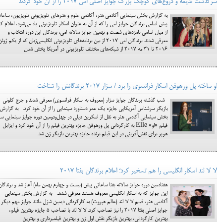
سرگذشت ندیمه و دروغ‌های کوچک بزرگ جوایز اصلی امی 2017 را از آن خود کردند
به گزارش بخش سینمایی آکادمی هنر، آکادمی علوم و هنرهای تلویزیونی تلویزیون، ساعا
پیش اسامی برندگان جوایز امی را که از آن به عنوان اسکار تلویزیونی یاد می‌شود، اعلام کر
از میان اسامی نامزدهای شصت و نهمین جوایز سالانه امی، برندگان این دوره انتخاب و
معرفی شدند. برندگان امی ۲۰۱۷ از بین برنامه‌های تلویزیونی انگلیسی‌زبان که از یکم ژوئ
۲۰۱۶ تا ۳۱ مه ۲۰۱۷ از شبکه‌های مختلف تلویزیونی در آمریکا پخش شدن
او ساخته پل ورهوفن اسکار فرانسوی را برد / سزار 2017 برندگانش را شناخت
شب گذشته برندگان جوایز سزار (معروف به اسکار فرانسوی) معرفی شدند و جرج کلونی
بازیگر سرشناس آمریکایی جایزه یک عمر دستاورد سینمایی را از آن خود کرد. به گزارش
بخش سینمایی آکادمی هنر به نقل از اسکرین دیلی در چهل‌ودومین دوره جوایز سینمایی سز
فیلم «او» Elle به کارگردانی پل ورهوفن جایزه بهترین فیلم را از آن خود کرد و ایزابل
هوپر برای نقش‌آفرینی در این فیلم برنده جایزه بهترین بازیگر زن شد.
لا لا لند اسکار انگلیسی را هم تسخیر کرد؛ اعلام برندگان بفتا 2017
هفتادمین دوره جوایز سالانه بفتا ساعاتی پیش (بیست و چهارم بهمن ماه) آغاز شد و برندگان
این جوایز که به اسکار انگلیسی معروف هستند معرفی شدند. به گزارش بخش سینمایی
آکادمی هنر، فیلم لا لا لند (عالم هپروت) به کارگردانی دیمین شزل مانند جوایز مهم دیگر
جوایز اصلی بفتا 2017 را نیز تصاحب کرد. لا لا لند با تصاحب 5 جایزه بهترین فیلم،
بهترین کارگردانی، بهترین بازیگر نقش اول زن و بهترین فیلمبرداری و بهترین