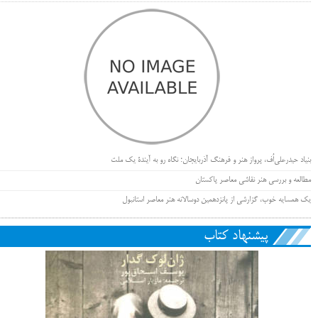
بنیاد حیدرعلی‌اُف، پرواز هنر و فرهنگ آذربایجان؛ نگاه رو به آیندۀ یک ملت
مطالعه و بررسی هنر نقاشی معاصر پاکستان
یک همسایه خوب، گزارشی از پانزدهمین دوسالانه هنر معاصر استانبول
پیشنهاد کتاب