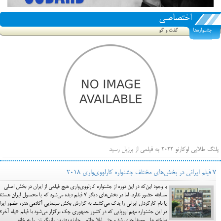
اختصاصی
جشنواره‌ها
گفت و گو
پلنگ طلایی لوکارنو ۲۰۲۲ به فیلمی از برزیل رسید
فهرست فیلم‌های بخش مسابقه جشنواره فیلم ونیز ۲۰۲۲ مشخص شد، سهم پررنگ ایرانی‌ها
7 فیلم ایرانی در بخش‌های مختلف جشنواره کارلووی‌واری 2018
بیرون راندن فیلم‌های منتسب به حامیان کرملین از جشنواره کن، راه برای مستقل‌ها باز است
با وجود این‌که در این دوره از جشنواره کارلووی‌واری هیچ فیلمی از ایران در بخش اصلی
مسابقه حضور ندارد، اما در بخش‌های دیگر 7 فیلم دیده می‌شود که یا محصول ایران هستن
یا نام کارگردان ایرانی را یدک می‌کشند. به گزارش بخش سینمایی آکادمی هنر، حضور ایرا
در این جشنواره مهم اروپایی که در کشور جمهوری چک برگزار می‌شود با فیلم «پله آخر»
ساخته علی مصفا جدی شد و حتی لیلا حاتمی جایزه بهترین بازیگر زن را به خانه