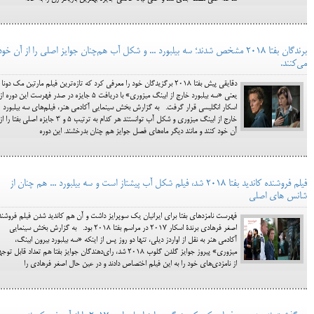
برندگان بفتا 2018 مشخص شدند؛ سه بیلبورد ... و شکل آب هم‌چنان جوایز اصلی را از آن خود
می‌کنند.
دقایقی پیش بفتا 2018 برگزیدگان خود را معرفی کرد که تازه‌ترین فیلم مارتین مک دونا
یعنی «سه بیلبورد خارج از ابینگ میزوری» با دریافت 5 جایزه در صدر فهرست این دوره از
اسکار انگلیسی قرار گرفت. به گزارش بخش سینمایی آکادمی هنر، فیلم‌های سه بیلبورد
خارج از ابینگ میزوری و شکل آب توانستند هر کدام به ترتیب 5 و 3 جایزه اصلی بفتا را ا
آن خود کنند و مانند دیگر ماه‌های فصل جوایز هم چنان بدرخشند. این دوره
فیلم فروشنده کاندید بفتا 2018 شد، فیلم شکل آب پیشتاز است و سه بیلبورد ... هم چنان از
شانس های اصلی
فهرست نامزدهای بفتا برای ایرانیان یک سوپرایز داشت و آن هم کاندید شدن فیلم فروشند
اصغر فرهادی برندة اسکار 2017 در مراسم بفتا 2018 بود. به گزارش بخش سینمایی
آکادمی هنر به نقل از اواردز دیلی، تنها دو روز پس از اینکه «سه بیلبورد بیرون ابینگ،
میزوری» پیروز جوایز گلدن گلوب 2018 شد، رای‌دهندگان جوایز بفتا هم تعداد قابل ت
از نامزدی‌های خود را به این فیلم اختصاص دادند و در عین حال اصغر فرهادی را