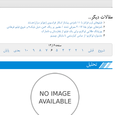
مقالات دیگر...
فیلم‌های او و فرانتز با 11 نامزدی پیشتاز اسکار فرانسوی (جوایز سزار) هستند
نامزدهای جوایز بفتا 2017 معرفی شدند / حضور پر رنگ «من، دنیل بلیک» و خروج فیلم فرهادی
یوزپلنگ طلایی لوکارنو برای یک فیلم از بلغارستان و دانمارک
جشنواره لوکارنو؛ از عباس کیارستمی تا مایکل چیمینو
صفحه6 از14
شروع
قبلی
1
2
3
4
5
6
7
8
9
10
بعدی
پایان
تحلیل