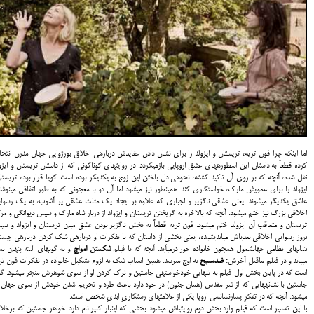
اما این‎که چرا فون تریه، تریستان و ایزولد را برای نشان دادن عقایدش دربارهی اخلاق بورژوایی جهان مدرن انتخ
کرده قطعاً به داستان این اسطورههای عشق اروپایی بازمیگردد. در روایتهای گوناگونی که از داستان تریستان و ایزو
نقل شده، آن‎چه که بر روی آن تاکید گشته، نحوهی دل باختن این زوج به یکدیگر بوده است. گویا قرار بوده تریستا
ایزولد را برای عمویش مارک، خواستگاری کند. همینطور نیز میشود اما آن دو با معجونی که به طور اتفاقی مینوشن
عاشق یکدیگر میشوند. یعنی عشقی ناگزیر و اجباری که علاوه بر ایجاد یک مثلث عشقی پر آشوب، به یک رسوا
اخلاقی بزرگ نیز ختم میشود. آن‎چه که بالاخره به گریختن تریستان و ایزولد از دربار شاه مارک و سپس دیوانگی و 
تریستان و متعاقب آن ایزولد ختم میشود. فون تریه قطعاً به بخش ناگزیر بودن عشق میان تریستان و ایزولد و س
بروز رسوایی اخلاقی بعدیاش میاندیشیده، یعنی بخشی از داستان که با تفکرات او دربارهی شک کردن دربارهی چیست
بنیانهای نظامی جهانشمول هم‎چون خانواده جور درمیآید. آن‎چه که با فیلم
شکستن امواجِ
او به گونهای البته پنهان نم
مییابد و در فیلم ماقبلِ آخرش؛
ضدمسیح
به اوج میرسد. همین اسباب شک به لزوم تشکیل خانواده در تفکرات فون تر
است که در پایان بخش اول فیلم به تنهاییِ خودخواستهی جاستین و ترک کردن او از سوی شوهرش منجر میشود. گو
جاستین با نشانههایی که از شر مقدس (همان جنون) در خود دارد باعث طرد و تحریم شدن خودش از سوی جهان 
میشود. آن‎چه که در تفکرِ پسارنسانسی اروپا یکی از علامت‎های رستگاریِ ابدیِ شخص است.
با این تفسیر است که فیلم وارد بخش دوم روایتیاش میشود. بخشی که اینبار کلیر نام دارد. خواهر جاستین که برخلا