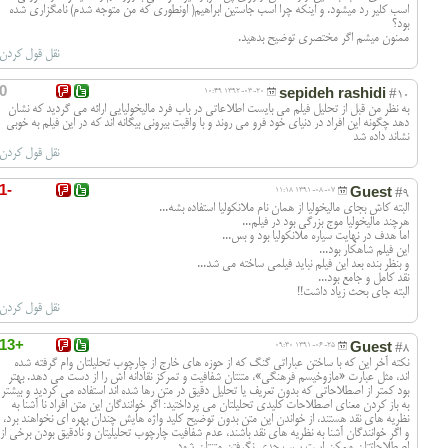
اسب کلیر رد میشود. و اینکه چرا اسب جاستین ابراهیم( اونطوری که من متوجه شدم) نامگزاری شده
بود؟
ممنون میشم اگر مختصری توضیح بدهید.
نقل قول کردن
0
sepideh rashidi
1392-03-20 10:49
#10
به نظر من قبل از تحليل فيلم مي بايست اطلاعاتي در باب فرد ماليخوليايي ارائه مي گرديد كه نشان
دهد چگونه اين افراد در دنياي خود فرو مي روند و با واقيت بيروني بيگانه اند كه در اين فيلم به خوبي
نشاند داده شد
نقل قول کردن
-1
Guest
1391-08-07 11:18
#9
البته کاش بجای مالیخولیا از همان نام ملانکولیا استفاده بشه...
هرچند مالیخولیا موج بزرگی بود در فیلم...
اما هدف در نهایت سیاره ملانکولیا بود و بس...
این فیلم شاهکار بود...
و بنظر بنده بعد این فیلم نباید فیلمی ساخته می شد...
نقد کامل و جامع بود...
البته جای بحث زیاد داشت!!
نقل قول کردن
+13
Guest
1391-06-25 09:30
#8
نکته آخر این که با ساختن عباراتی گنگ که از حوزه های خارج از چارچوب تحلیلتان وام گرفته شده
اند، مثل عبارت «مازوخیسم فرهنگی»، متنتان شفافیت و تمرکز نقادانه اش را از دست می دهد. بهتر
بود کمتر از اصطلاحاتی که بدون تعریف یا تحلیل دقیق در متن رها شده اند استفاده می کردید و بیشتر
به باز کردن معنای اصطلاحات کلیدی تحلیلتان می پرداختید: اگر خوانندگان این متن افراد نا آشنا به
نظریه های نقد هستند، از خواندن این متن بدون توضیح کلید واژه هایش چندان بهره ای نخواهند برد،
و اگر خوانندگان آشنا به نظریه های نقد باشند، عدم شفافیت چارچوب تحلیلیتان و نادقیق بودن برخی از
اصطلاحاتتان ممکن است سبب جدی نگرفتن متنتان شود.