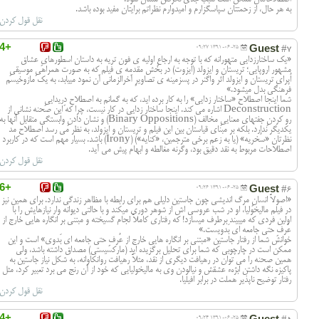
به هر حال، از زحمتتان سپاسگزارم و امیدوارم نظراتم برایتان مفید بوده باشد.
نقل قول کردن
+4
Guest
1391-06-25 09:27
#7
«یک ساختارزدایی متهورانه که با توجه به ارجاعِ اولیه ی فون تریه به داستان اسطورهایِ عشاق
مشهور اروپایی؛ تریستان و ایزولد (ایزوت) در بخش مقدمه ی فیلم که به صورت همراهیِ موسیقیِ
اُپرایِ تریستان و ایزولد اثر واگنر در پسزمینه ی تصاویرِ آخرالزمانی آن نمود مییابد، به یک مازوخیسم
فرهنگی بدل میشود.»
شما اینجا اصطلاح «ساختار زدایی» را به کار برده اید، که به گمانم به اصطلاح دِریداییِ
Deconstruction اشاره می کند. اینجا ساختار زدایی در کار نیست، چرا که این صحنه نشانی از
رو کردنِ جفتهای معناییِ مخالف (Binary Oppositions) و نشان دادنِ وابستگی متقابل آنها به
یکدیگر ندارد. بلکه بر مبنای قیاستان بین این فیلم و تریستان و ایزولد، به نظر می رسد اصطلاح مد
نظرتان «سُخریه» (یا به زعم برخی مترجمین، «کنایه») (Irony) باشد. بسیار مهم است که در کاربرد
اصطلاحات مربوط به نقد دقیق بود، وگرنه مغالطه و ابهام پیش می آید.
نقل قول کردن
+6
Guest
1391-06-25 09:26
#6
«اصولاً انسانِ مرگ اندیشی چون جاستین دلیلی هم برای رابطه با مظاهر زندگی ندارد. برای همین نیز
در فیلم مالیخولیا، او در شب عروسی اش از شوهر دوری میکند و با حالتی دیوانه وار نیازهایش را با
اولین فردی که میبیند برطرف میسازد! که رفتاری کاملاً لجام گسیخته و مبتنی بر انگاره هایی خارج از
عُرفِ حتی جامعه ای بَدویست.»
خوانش شما از رفتار جاستین «مبتنی بر انگاره هایی خارج از عُرفِ حتی جامعه ای بَدوی» است و این
ممکن است در چارچوبی که شما برای تحلیل برگزیده اید (مارکسیستی) مصداق داشته باشد، ولی
همین صحنه را می توان در رهیافت دیگری از نقد، مثلاً رهیافت روانکاوانه، به شکل نیاز جاستین به
پاکیزه نگه داشتن ابژهء عشقش و نیالودن وی به مالیخولیایی که خود از آن رنج می برد تعبیر کرد، مثل
رفتار توضیح ناپذیر هملت در برابر افیلیا.
نقل قول کردن
+4
Guest
1391-06-25 09:24