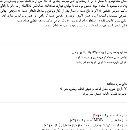
انسان مالیخولیایی با توسل به آن به رستگاریِ ابدی میرسد. چادری که البته پس از بازگشتِ کلیر و پسرش، در حی
ویلا برپا میشود تا این‎گونه نویدِ عینیتی نو باشد یا تولدی دوباره، هم‎چنانکه شمایلاش بلافاصله رحمِ مادر را یا
میکند. پذیرشِ حقیقتی که اگرچه تلخ است اما بسیار بهتر از انکار دروغین و سادهلوحانهای است که نتیجهی جهانی 
چنبرهی تبلیغات و اسباب آن، یا همان الگوی خردباوری مفرطی است که 
زمانی دورتر کاموی فقید در جملهای بیان کرده بود: "پذیرش پوچی، شکست دادنِ قطعی همان است."
فیلم مالیخولیا با برخورد سیاره با زمین و سپس نابودی زمین به پایان میرسد...
*اشاره به مصرعی از بیت مولانا جلال الدین بلخی:
دیدهی عقل مست تو چرخه ی چرخ پست تو/
گوش طرب به دست تو بی تو به سر نمی شود
منابع مورد استفاده:
[1] تاریخ جنون، میشل فوکو. ترجمهی فاطمه ولیانی، نشر آگه
خاطرات ظلمت، بابک احمدی. نشر مرکز
امتیاز منتقد به فیلم از 10 (
8.8
)
امتیاز مخاطبین سایت IMDB به فیلم از 10 (7.4)
امتیاز سایت متاکریتیک به فیلم از 100 (80) امتیاز مخاطبان آن از 10 (7.1)