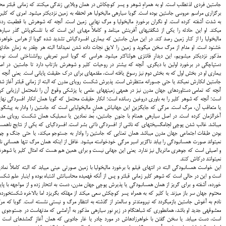
جاستین فردی لذتطلب است. او به همراهِ شوهر و پسر کوچکاش در همان ویلایی زندگی میکنند که زمانی قبلتر م
برگزاری مراسم عروسی جاستین بوده است. گویا سیارهی مالیخولیا هر لحظه به زمین نزدیکتر میشود. امری که کلیر 
به شدت آشفته کرده است. او نگران برخوردِ مالیخولیا و مرگ نهایی زمین است. آن‎چه که شوهرش با قط
میکند. او این حادثه را یکی از شگفتیهای آفرینش مینامد و کاملاً مهیای این است که با تلسکوپاش گذر سیار
مالیخولیا را از کنار زمین رصد کند. در این میان جاستین که بیماری افسردگیاش تشدید شده گویا از هراس خواه
خشنود است. او مدام از مرگ سخن میگوید و زمین را لایق نجات داده شدن نمیداند! البته هر چقدر به زمانِ حادث
مذکور نزدیکتر میشویم، این دیدارِ فانتزی هولناکتر میشود. هراسی که گویا اسیرِ تعریفی روانشناختی است. نو
دستپاچگی در برخورد اولین با دیگری. آن‎چه که بیشتر در روحیات کلیر و شوهرش بازتاب دارد تا جاستین. در 
بیماری او در بخش اول که به بخش دوم نیز رسوخ یافته است، مقدمهای 
جاستین انکارش نمیکند یا حتی جسورانه منتظرش است. پذیرش شکست رویای مدرن که البته از زمانی قبلتر آغاز شد
آن‎چه که تمامی دستاوردهای جهان مدرن نیز در همهی زمینههای علمی یا پزشکی وقوع آن را نامحتمل ارزیابی کر
است؛ آن‎چه که شوهر کلیر را به باوری دروغین رسانده است؛ انکار حقیقت محتمل که گویا همان انکار افسردگی نها
یا متعاقب آن، مرگ است. مرگی که جایگزینِ این جهانیاش همان مالیخولیایی است که جاستین را وادار به پیشگوی
آخرالزمان کرده است. در اصل سیارهی همنام با جنونِ جاستین، بُعد نمادین یا سمبلیک همان شکست رویای مد
میباشد. غالب شدن پوچیِ لجامگسیختهای که ناشی از افسردگی ذاتی بشر است. افسردگیای که یکی از نتایج ناهمس
بودن طبقات اجتماعی جهان مدرن میباشد. همان تمنایی که جاستین را وادار به جست‎وجو میکند، یا حتی جن
نمیتواند صورت همسانبودگی را بیابد ناگزیر اسیر مرگی خودخواسته میشود. غافل از این‎که همان مرگ تنها هم
و اصیلی است که جوهری ماتریال نیز ندارد. یعنی این جهانی نیست و برای همین هم هست که امثال کلیر یا شوه
نمیتوانند درکاش کنند.
این خواست همسانبودگی البته در انتهای فیلم با برخورد مالیخولیا با زمین صورتی عینی مییابد که البته کاملاً نماد
است و این در حالی است که شوهر کلیر زمانی قبلتر و پس از آنکه فهمیده محاسباتش اشتباه بوده و اینبار علم شک
خورده، آشفته و برای گریز از همان همسانبودگی یا پذیرش پوچیِ جهان مدرن، دست به انتحار زده و از مواجهه با پای
محتوم جهان سر باز میزند. یا کلیر که به همراه پسر کوچکش سعی میکند از مهلکه بگریزد اما بالاخره شکستخورده
نادم به آغوش جاستین بازمیگردد که نیرومندتر و سالمتر از گذشته به انتظار مرگ و نیستی نشسته است. گویا که م
معشوقهی جدید او باشد، همانطوری که شباهنگام در زیرِ نور سیارهی مذکور به آرامشی
است، دست مییابد. یا سخن گفتن با خواهرزادهاش در مورد چادر یا غار جادویی که همان آغازِ گمشدهای است 