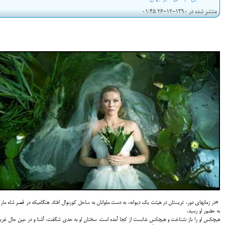
منتشر شده در 1390-12-26 01:45
«در زمانهای دور، تریستان در هیئت یک دیوانه، به دست ملوانان به ساحل کورنوال افتاد. هنگامیکه در قصر شاه ما
به حضور او رسید،
هیچکس او را باز نشناخت و هیچکس ندانست از کجا آمده است. سخنان او به حدی شگفت، آشنا و در عین حال غر