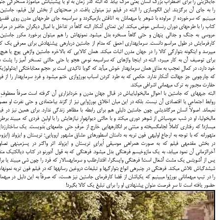
جایگزینی را برای اضطراب بزرگ انسان یعنی مرگ بیابد که البته گذر زمان به او یا پیشینیانش میآموزد مسخرگیِ جن
را به جای آن برگزیند. این الگوسازی را البته در فیلم نیز میتوان یافت. در صحنهای از بخش اول فیلم، جاستین 
میبینیم که سرخورده از مراوده با شوهر یا میهمانان به اتاقش بازمیگردد و سراسیمه جای طرحهای مدرن روی قفس
کتاب را با طرحهای دوران رنسانس عوض میکند. این تمنای آشکار البته گاهاً در تداخل با امیال دیگرانِ حاضر در مرا
عروسی به جنگ و جدالی پنهان و حتی گاهاً مسخره بدل میشود. نمونهاش را هم میتوان برخورد مکرر جاستین 
کارفرمایش در طول مراسم دانست. سرمایهداری احمق که مدام از جاستین دربارهی پیشنهادش برای معرفیِ یک کا
میپرسد و اینگونه بتوارگیِ کالا را در جهان مدرن اثبات میکند. همان کالایی که بالاخره جاستین واژهی پوچ یا هیچ 
برای توصیف آن به کار میبرد، البته در اینجا واژهای که سراسیمه نوعی هجو یا حتی حالتی تمسخر آمیز را پشت 
خود دارد، در کمالِ تعجب به مذاقِ همان سرمایهدار خوش میآید که گویا تاکیدی است بر حجمِ معناباختگیِ ایدئولوژی
که چارچوبی جز جهالت آشکار ندارد. حکمی که به طرد کردن اسباب بورژوازی ختم میشود و فردِ سرمایهدار را از ف
حقارت مجبورِ به ترک میهمانی اشرافی میکند.
البته جبههای که جاستین با احوالِ مالیخولیاییاش در قبالِ جهانِ مدرن و خردابزاریِ آن گرفته است صرفاً معطوفِ 
روابط اجتماعی یا اقتصادی آن نیست. بلکه در این میان اخلاق بورژوایی نیز از گزند بیاعتمادی و حتی نفرت او مص
نمیماند. اصولاً انسانِ مرگاندیشی چون جاستین دلیلی هم برای رابطه با مظاهر زندگی ندارد. برای همین نیز در فی
مالیخولیا، او در شب عروسیاش از شوهر دوری میکند و با حالتی دیوانهوار نیازهایش را با اولین فردی که میبیند برط
میسازد! که رفتاری کاملاً لجامگسیخته و مبتنی بر انگارههایی خارج از عُرفِ حتی جامعهای بَدویست. یک ساختارزدا
متهورانه که با توجه به ارجاعِ اولیهی فون تریه به داستان اسطورهایِ عشاق مشهور اروپایی؛ تریستان و ایزولد (ایزو
در بخش مقدمهی فیلم که به صورت همراهیِ موسیقیِ اُپرایِ تریستان و ایزولد اثر واگنر در پسزمینهی تصاوی
آخرالزمانی آن نمود مییابد، به یک مازوخیسم فرهنگی بدل میشود. فرهنگی که به قول آدورنو در کتاب دیالکتیک من
پس از آشویتس یک مشت آشغال است! فرهنگی واپسگرا، اقتدارطلب و سرمایهسالار که فرد را چون شی میبیند یا بر
شیشدگیاش تلاش میکند. فرهنگی در چنبرهی انواع بتوارگیها و تبلیغات دروغین رسانهها که در فیلم فون تریه نمونه
را در تیپ میهمانانی بورژوا میبینیم که یکیاشان از قضا کارفرمای جاستین نیز هست، که صرفاً به این دلیل در میهما
حضور یافته است تا سرِ فرصت عنوانِ پیشنهادی او را برای تبلیغ یک کالا بگیرد!