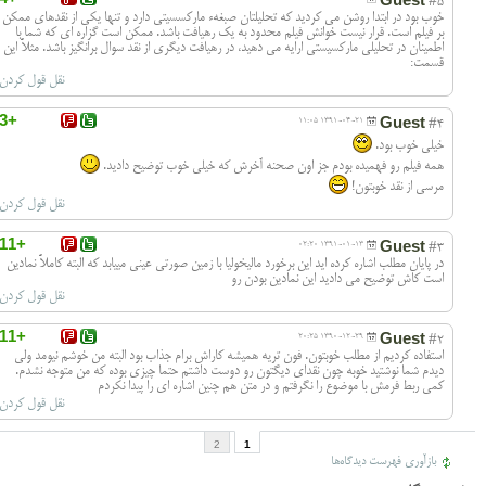
#5
خوب بود در ابتدا روشن می کردید که تحلیلتان صبغهء مارکسسیتی دارد و تنها یکی از نقدهای ممکن
بر فیلم است. قرار نیست خوانش فیلم محدود به یک رهیافت باشد. ممکن است گزاره ای که شما با
اطمینان در تحلیلی مارکسیستی ارایه می دهید، در رهیافت دیگری از نقد سوال برانگیز باشد. مثلاً این
قسمت:
نقل قول کردن
+3
Guest
1391-04-21 11:05
#4
خیلی خوب بود.
همه فیلم رو فهمیده بودم جز اون صحنه آخرش که خیلی خوب توضیح دادید.
مرسی از نقد خوبتون!
نقل قول کردن
+11
Guest
1391-01-13 02:20
#3
در پایان مطلب اشاره کرده اید این برخورد مالیخولیا با زمین صورتی عینی می یابد که البته کاملاً نمادین
است کاش توضیح می دادید این نمادین بودن رو
نقل قول کردن
+11
Guest
1390-12-29 20:25
#2
استفاده کردیم از مطلب خوبتون. فون تریه همیشه کاراش برام جذاب بود البته من خوشم نیومد ولی
دیدم شما نوشتید خوبه چون نقدای دیگتون رو دوست داشتم حتما چیزی بوده که من متوجه نشدم.
کمی ربط فرمش با موضوع را نگرفتم و در متن هم چنین اشاره ای را پیدا نکردم
نقل قول کردن
2
1
بازآوری فهرست دیدگاه‌ها