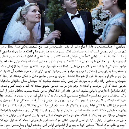
خانوادهی از همگسیختهای به دلیل ازدواج دختر کوچک‎تر (جاستین) دورِ هم جمع شدهاند. ویلایی بسیار مجلل و دو
شهر میزبانِ این میهمانی است که البته عامدانه شمایلاش بسیار شبیه به هتلِ فیلم
سالِ گذشته در مارین باد
ساخته‎ی
رِنه است. یک ضیافت بورژواییِ گاهاً حتی افراطی که خاستگاهش واجد تناقضی ایدئولوژیک است. همین تناقض 
گونهای دیگر در رفتار میهمانان متجلی است؛ البته شاید رفتار غریب جاستین است که باعث چنین عکسالعملها
میشود. افسردگیِ شدید او از همان ابتدا جو میهمانی را تحتالشعاع خود قرار میدهد. البته این درست بعد از زمانی است 
او به همراه شوهرش پس از ساعتی تاخیر وارد مراسم اصلی میشود. دوری کردن او از جمع و متعاقب آن تشدید ت
بین پدر و مادر او و کلیر که گویا از هم جدا شدهاند، بحرانهای جمعی مراسم
کابوسهای جاستین رفته رفته و به موازات گذر زمان رنگ حقیقت میگیرند که نمودشان همان حالتهای مالیخولیا
مفرطی است که او را سراسیمه و آشفته به برهم زدن مراسم عروسی تشویق میکند که البته با نهیب کلیر و شوه
(کیفر ساترلند) تا اندازهای ناموفق میشود. البته هر چقدر این آشفتگیهای روحی تشدید میشود، مخاطب بیشتر از گذش
درگیر تناقضات و عمق نیهیلیسمِ به اصطلاح متمدنانهی قشری میگردد که در فیلم فون تریه به تصویر درآمدهاند. جها
مدرن که سازندگانش اکنون و پس از روبه‎رو شدن با ریشههای این جهانی و در آمیخته با فرهنگی توتالیتر و بورژوا
که هر دو نیز تاثیر دیالکتکیِ توامانی بر روی یکدیگر دارند، به روزمرگیِ حیات حتی رمانتیکاشان خو میکنند. در اصل ا
ریشهها همانهایی هستند که در مقدمه، اجازهی جنبیدن به جاستین و گریز از زندگیِ پوچ و مضطرب را نمیدهند
مجبورش میسازند هر چه بیشتر از گذشته محو در مظاهر طبیعت انسانی شود. با این تفسیر اکنون میتوان علت بر
جنون در جاستین را ردیابی کرد. در اصل او چون تمنای مرگ دارد اسیر مال
"بیماریِ طلبِ مرگ است!" جاستین