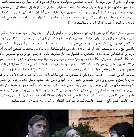
بود و او به حدی از اسرار عرف عام آگاه، که هیچکس نمیتوانست بپذیرد از دنیایی دیگر، و بسیار نزدیک، نیامده باشد.
او از زمین محکم و شهرهای پابرجایش نیامده بود، بلکه از اضطرابِ بیوقفهی دریا، از راههای ناشناختهی آن که معار
غریب در خود نهان داشت. از آن پهنهی وهمآلود که رویهی دیگر دنیا بود می آمد. ایزوت نخستین کسی بود که دان
این دیوانه پسر دریاست و ملوانان گستاخ او را به سرزمین آنان انداختهاند. نشانهای نحس؛ لعنت بر ملاحانی که ا
دیوانه را به اینجا آوردهاند! که او را به دریا نیفکندهاند!»
[1]
تصویر دیوانگی؛ آنچه که جاستین (کریستین دانست) را نیز در مالیخولیای فون تریه فریفتهی خود کرده است. او گویا 
حین دیوانگی خبر از ویرانی نهایی میدهد. معرفتی ممنوعه و شوم که اگر با بینشی غیر مذهبی نیز شناسایی شود، 
پیشگوییِ فرمانروایی شیطان ختم میشود. سرابی هم در کار نیست. در اصل این جنون، شمایل آینهای را دارد که بیمها
واقعیتی تلخ را بازتاب میدهد. آن‎چه که فون تریه در مقدمهی فیلمِ مالیخولیا و در سکانس میخکوب کنندهی آغازین آن
بازسازیِ گرافیکیاش دست میزند. مقدمهای که ذهنیوار هم آغاز میگردد. آنگونه که زمانی دورتر تروفو تفسیرش میکر
ابتدا نگاهِ افسردهی جاستین با نگاه مخاطب برخورد میکند و سپس در پسزمینه جسدِ پرندگانِ مردهای از آسمان سق
میکنند. تصاویر بعدی نیز، هر چند در ابتدا گنگ و نامفهوم به نظر میرسند اما دلالت ضمنیِ مشترک همگیاشان تاکید 
مفهوم نابودی و پایان قطعی جهان است. زمین خوردنِ اسب جاستین، اسیر شدن کلیر (شارلوت گینزبورگ) و پسرش 
مرداب، ناتوانی جاستین از جنبیدن و نزدیکی قریبالوقوع سیارهی مالیخولیا به زمین، که همه و همه بالاخره به برخو
سیاره با زمین و سپس روی دادنِ آتشسوزی مهیبی که به نابودی زمین ختم میشود، وصل میشوند. گویا این مقدم
کابوسگونه، حکم کلیِ فون تریه برای آیندهی یک تمدن باشد. تمدنی نو، که البته بلافاصله پس از مقدمه و در ب
اول فیلم که مربوط به زندگیِ کنونیِ جاستین است، به چالش کشیده میشود. گویا در این بخش فون تریه خواه
واکاویِ عمیق کابوس اپرا مانند آغازین است. کابوسی که ریشههایش همانند آن‎چه که با پیچیدن بر گِردِ پای جا
زمان کابوس فیلم، مانع از جنبیدن جاستین شده بودند، اکنون افقهای بزرگ‎تر و البته عینیتری را طلب میکنند.