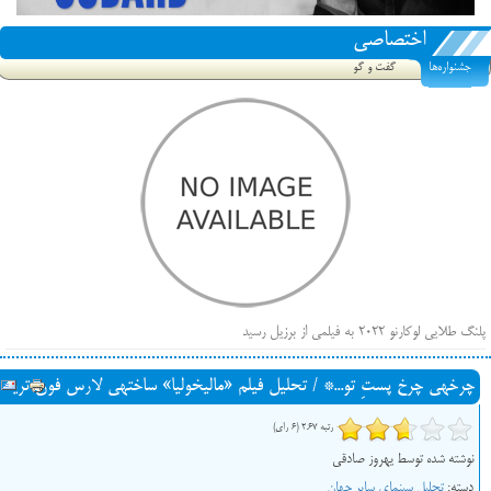
اختصاصی
جشنواره‌ها
گفت و گو
پلنگ طلایی لوکارنو ۲۰۲۲ به فیلمی از برزیل رسید
فهرست فیلم‌های بخش مسابقه جشنواره فیلم ونیز ۲۰۲۲ مشخص شد، سهم پررنگ ایرانی‌ها
چرخه‎ی چرخ پستِ تو...* / تحلیل فیلم «مالیخولیا» ساخته‎ی لارس فون تریه
بیرون راندن فیلم‌های منتسب به حامیان کرملین از جشنواره کن، راه برای مستقل‌ها باز است
رتبه 2.67 (6 رای)
نوشته شده توسط یهروز صادقی
دسته:
تحلیل سینمای سایر جهان