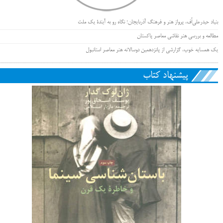
بنیاد حیدرعلی‌اُف، پرواز هنر و فرهنگ آذربایجان؛ نگاه رو به آیندۀ یک ملت
مطالعه و بررسی هنر نقاشی معاصر پاکستان
یک همسایه خوب، گزارشی از پانزدهمین دوسالانه هنر معاصر استانبول
پیشنهاد کتاب