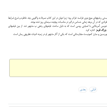
کتاب دوئن به زعم اغلب محققان نتوانست از سطح بررسی پوپولیستی ریشه‎های موج نوی فرانسه فراتر رود؛ زیرا دوئن در این کتاب صرفا به واگویی چند خاطره و شرح شرایط
ساموئل مایکل فولر (1997-1912) کارگردان، فیلمنامه‎ و رمان‎نویس آمریکایی با اصلیتی روسی است که به دلیل ساخت فیلم‎های رده‎ی ب مشهور شد. از بین فیلم‎های
بزرگ قرمز
اشاره کرد.
Sh
Fa
قبلی
بعدی