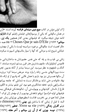
ژاک لوئی دوئن
در کتاب
موج نوی سینمای فرانسه
آورده است: «
ژان
در همان سال‎هایی که یکی از پرسوناژهای فیلمش (فیلم کوتاه
شارلوت
ادامه دوئن نتیجه می­گیرد که فیلم‎های بعدی گدار هم‎چون
یک زن
مت
می
دانم
2 ou 3 Choses Que je sais D’Elle (1966 همه در جهت زدودن تفکر گذشته عمل می­کنند و دست به تبرئه‎اش می­زنند.
خیابانی شروع شد و مردانی که آن‎ها را سوار ماشین‎های اسپورت می‎کردند. زنانی مثل
زنانی بی قید و بند و یله که حتی نفس حضورشان به ساختارزدایی مته
سنت بی‎پردگی‎های جنسی زنانه را وارد پرده عریض سینما کرد؛
بریژیت
آن سال‎ها همسرش نیز بود. باردو با همان قالبی که وادیم از او ارا
نهاد خانواده و حتی شاید پرخاشگر نسبت به شمایلی که جامعه پیرامون ا
سبک‎سرانه‎ی باردو، تحفه دندان­گیری هم نبود. این فیلم بیشتر
فیلم‎های اولیه
فرانسوا تروفو
شاهدش بودیم و از
همان ابتدا هم در پی تخریب قداست اسطوره‎های بورژوای زمان خودش بود. ازدواج، خانواده و شیوه مصرف سه دغدغه­ای بود که گدار در دهه­ی اول فیلمسازی­اش بدان‎ها نظر داشت.
البته تا قبل از زمانی که با ساختن
زن چینی
a chinoise
فیلم
گذران زندگی
Vivre sa vie (1963)،
تحقیر
(1963)،
ris
(1965)،
دوسه چیزی که از آن زن می­دانم
و
آخر هفته