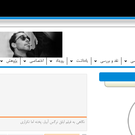
صی
نقد و بررسی
یادداشت
رویداد
اختصاصی
پژوهش
نگاهی به فیلم ابلق نرگس آبیار، پخته اما تکراری