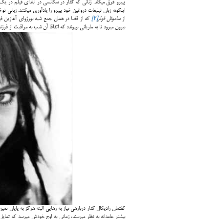
از
ساموئل فولر
[2]
که از قضا در همان جمع شبه بورژوای آغازین فی
بیرون می­رود تا به ماریانی بپیوندد که اتفاقا آن شب به مراقبت از فر
بیشتر عامدانه به نظر می­رسند، زمانی به اوج خودش می­رسد که تمای