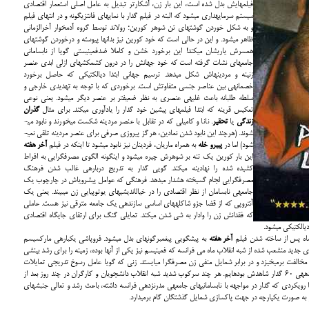
فیلم‎هایش بدل شده است، این بار زن، آشکارتر تبدیل به عامل اصلی استعمار اقتصادی
سیستم سرمایه­داری می­شود که البته در فیلم گدار با نمایه­ای فانتزی­گونه و در انتهای فیلم
و به شکل خوردن گوشت­های تن شوهر کورین؛ رولاند توسط گروه آدم‎خوار آخرالزمانی
ظاهر می­شود. و این در حالی است که خود کورین نیز بدان‎ها پیوسته و درخوردن گوشت‎های
همسرش یاری‎شان می­کند! این برخورد خشن و کاملا ضدفمینیستی گویا از نابسامانی
جامعه­ای نشات گرفته است که خود جهانش را در درون کشمکش­های ازلی ابدی عنصر
زنینه و مردینه­اش شکل می­دهد. ترسیم جهانی ابتدا دیالکتیکی که حاصل برخورد
خصمانه­ی بین عناصر جنسی متفاوتش است. برخوردی که با توجه به تهدیدی خارجی و
سلطه طلبانه باعث غلبه­ی عنصری به نظر ضعیف‎تر بر عنصر دیگر می­شود. یعنی نوعی
تعکیس قرینه که ابتدا فیلم‎های پیشین خود گدار را یادآوری می­کند. برای مثال
گذران
زندگی
یا
تحقیر
. نانا و کامیلی که در تقابل با عنصر مردینه شکست می­خورند و نابود می­
شوند. (هرچند این نابود شدن نمادین، هرگز پیروزی صرفی برای عنصر مردینه تلقی نمی­
شود) اما در
پی­یرو خله
به همراه ماریان، فردینان نیز نابود می­شود تا این‎که در فیلم
آخر هفته
این بار کورین یک تنه بر شوهرش چیره می­شود و این‎گونه الگوی مصرف‎گرایی به افراط
کشیده شده را نهادینه می­کند. گویی گدار به تدریج درباره­ی غالب شدن فرهنگ
مصرف‎گرایی لجام گسیخته هشدار می­دهد. فرهنگی که عوامل پیشروی­اش در چارچوب یک
جامعه­ی نابسامان از نظر اقتصادی را در خیال‎اندیشی­های یوتوپیایی زن می­بیند. یعنی یک
آنتروپی که از قضا جزو شاکله­های اساسی سازنده­ی یک جامعه مترقی نیز هست. عاملی
که فقدانش زن را وادار به شی شدن می­کند. تمایلی گنگ برای ارتقای جایگاه اقتصادی
الکتیکی می­شود.
آخر هفته
به پیشگویی پیغمبرگونه­ای بدل می­شود. فروپاشی یکباره­ی مارکسیسم
استبدادی و طغیان در برابر سیستم سرمایه­داری منحط با تولد جنبش­های جدید منشعب شده از شبه انقلاب ماه می فرانسه که فمینیسم نیز یکی از آن‎ها بوده، زمینه را برای رشد بینشی
منطق‎گرا هموار می­کند. فمینیسمی که خود با سیستم سرمایه­­­­­­­­­­­­­­­داری به مخالفت برمی­خیزد و در برابر شمایل منفی زن مصرف‎گرا می­ایستد. زنی که گویا عامل رسوخ تدریجی تمایلات
لجام گسیخته­ی بورژوازی تلقی می­شود. آن‎گونه که قبلا در سینمای دهه­ی 60 گدار شاهدش بوده­ایم. هر چند سرکوب شدید شبه انقلاب دانشجویان و کارگران در چند روز بعد از
18ام می باعث توقف جریان کارکرد گرای چپ جدید نمی­شود. گویا رویکردی که گدار در مواجهه با نابسامانی‎های جامعه­ی مدرن‎زده­ی فرانسه داشته، باعث رشد و تعالی جنبش­های