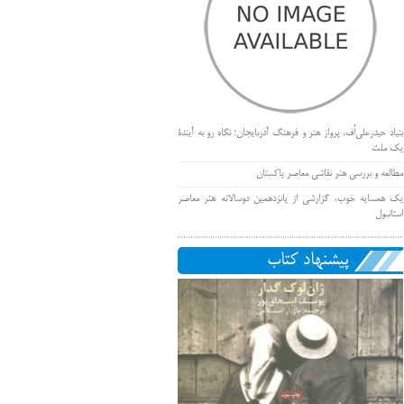
بنیاد حیدرعلی‌اُف، پرواز هنر و فرهنگ آذربایجان؛ نگاه رو به آیندۀ
یک ملت
مطالعه و بررسی هنر نقاشی معاصر پاکستان
یک همسایه خوب، گزارشی از پانزدهمین دوسالانه هنر معاصر
استانبول
پیشنهاد کتاب