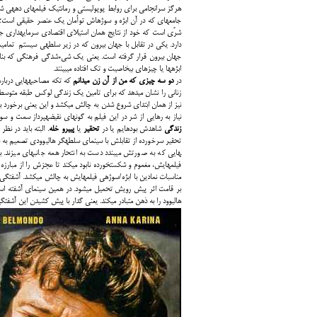
هرگز سرانجامی برای
شرّی است ک
دارد. یکی در تقابل با جهان بیرون که در زیر سلطه­ی سیستم تم
جهان بیرون قرار گرفته است. یعنی یک شیء‎شدگی فرهنگی که بنا به تعریف
ابژه­ها یا چیزهای بی­خاصیت و تک افتاده می­بینند.
در
دو سه چیزی که من از آن زن می­دانم
زنانی را نشان می­دهد که برای تامین یک زندگی لوکس طبقه متوسطی 
نیز از همان ابتدای شروع شدن به چالش می­کشد و این یعنی برخورد ب
نیاز به رهایی از شر در این فیلم به گونه­ای نقیضه­پرداز سمت و سویی گنگ­تر ب
زندگی
شاهدش بوده­ایم یا در
تحقیر
یا
پی­یرو خله
. البته باید در نظ
تحقیر سرخورده از تقابلش با سینمای سلطه­گر هالیوودی تصمیم به بازگش
فیلم‎هایش، مغموم و شکست‎خورده نابود می­کند تا
مناسبات نمادین با ابژه/سوژه­ی فیلم‎ه
بر قامت اثر پیش رویش تحمیل می­شود. در همین سینمای آشفته اس
هالیوود را به ذهن متبادر می­کند. یعنی گدار با پیش کشیدن این آشفتگ