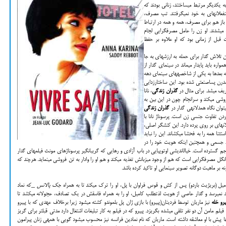
مه داد. عناصری که جهان درونی این 5 فیلم را به یکدیگر مرتبط می­ساختند، زنانی بودند که
فعلانه­ای به خود نمی­گرفتند. تب مصرف،
از هم برای مصرف، همه و همه در ارتباط
او زن را عامل مصرف‎گرایی لجام
 درست قبل از زمانی بود که او علاوه بر حفظ
A Bout de Souffle (1959) را شاید بتوان اولین تلاش گدار برای حمله به ارزش‎های به جا
اره باید پایدار می­ماند در سینمای گدار از
ه بعدها به یکی از شاخصه­های سینمای دهه
درن پساصنعتی شده بود. این ساختارزدایی
یف می­شد. برای مثال در
گذران زندگی
، نانا
وشی می­کند و سرانجام چون در این بین به
توان نگاه همدلانه­ی گدار در
گذران زندگی
کند بحث برجسته کردن تفاوت جنسی زن است. پرسوناژ نانا با
این‎که محور رویدادهای فیلم محسوب می­شود اما درکل موقعیت منفعلانه­ای بر روی پرده دارد. این کنش‎گر اصلی،
تم تمامیت‎طلبی است که بدون استثنا همه را به فحشا می­کشاند. این را نباید
فراموش کرد که در این بین، زن به علت خیال‎اندیش بودن و شرایط جسمی و هم‎چنین این‎که هویت خود را در
چارچوب تجمل‎گرایانه­ای می‎بیند، بیشتر در معرض اثرات سوء این تهاجم گسترده است. خیال‎اندیشی اوتوپیایی در باب آزادی و رهایی که گریبانگیر پرسوناژهای مونث فیلم‎های گدار
است، گویا تنها عامل اصلی برای پرورش دادن انگل مصرف‎گرایی است که هم از وجود میزبانش تغذیه می­کند و هم او را وادار به تن فروشی می­نماید. هرچند که
جک پالانس
_که نماد
بلاهت هالیوودی شمرده می­شود_ به رم برود. با این‎که هرگز به مقصد نمی­رسد و گدار عاصی از هویت لذت‎طلب کامیل، او را به همراه فاسقش در یک تصادف، عجولانه می­کشد تا
­یرو خله
نیز ماریان توسط فردینان(پی­یرو) با بازی ژان پل بلموندو کشته می­شود زیرا برخلاف عهدی که با پی­یرو
بسته با ملوان آمریکایی روی هم می­ریزد تا از جزیره­ای که در اواسط فیلم مامن آن دو نفر تلقی می­شده بگریزد. پی­یرو که در فیلم به کار تبلیغات اشتغال دارد مدتی قبل‎تر برای گریز
از جهنمی که در آن گرفتار آمده دست به دامان ماریانی شده که مدت‎ها پیش با او معاشقه داشته است. ماریان که نام نمادین فرانسه نیز محسوب می­شود گویی با همه‎ی زنان پیرامون