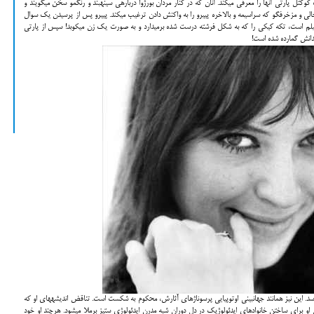
پی­یرو فرق می­کند. زنانی که گدار در سکانسی در ابتدای فیلم در یک کوکتل پارتی آن‎ها را معرفی می­کند. آنان که در کنار مردان بورژوا درباره­ی سینه‎بند و رنگ‎مو سخن می­گویند و
این‎گونه زبان تبلیغات دروغین خود پی­یرو را یادآوری می­کنند. زبانی توخالی و مزخرف‎گو که سراسیمه و بالاخره پی­یرو را به واکنش دادن ترغیب می­کند. پی­یرو پس از پرسیدن یک سوال
لم است، تکه کیکی را که به شکل فرشته درست شده برمی­دارد و به صورت یک زن می­­کوبد! سپس از پارتی
زندانش گمارده شده است!
گفتمان رادیکال گدار درباره­ی نیاز به رهایی البته هرگز به پایان نمی­رسد. این نیز همانند جهان‎بینی اوتوپیایی پرسوناژهای آثارش، محکوم به شکست است. تناقض اندیشه­های او که
ل او برای ساختن خانواده­ای ایدئولوژیک در دل دوران شبه مدرن ایدئولوژی ستیز برملا می­شود. هرچند او خود