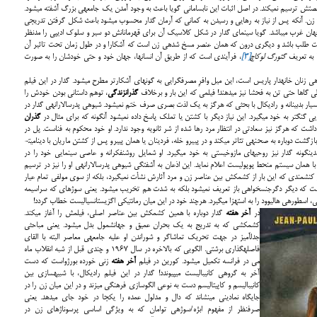
 روابط پوپولیستی و رمانتیک فیلم‎های دهه­ی شصتش ترسیم نمی­کند. در اصل اثبات این نابسامانی گویا باعث به وجود آمدن یک جامعه­ی بزرگ آشفته می­شود.
جامعه­ای که در آن ابژه و سوژه­اش توأمان یک عنصر حقیقی است؛ زن. آن‎که پس از نیاز به رهایی و رسیدن به کمانی که آرمان گدار محسوب می­شود باعث شکل گرفتن تدریجی
ه خود از نتایج همان استیلای اقتصادی سرمایه‎داری جهان غرب می­باشد. گویا سینمای گدار در شکل کلاسیک آن برای قهرمانانش دو سیر و سلوک ادیپی را مدنظر
امیت طلب باشد و دیگری درون که همان عنصر مسخ شده­ی زن است که آشکارا و در طول زمان تحت تاثیر آن
گئورگ لوکاچ
[3]
، فرآیندی است که از طریق آن انسان‎ها، جهان خود و حتی خودشان را به صورت
که تکه مصاحبه­هایی درباره­ی زنان خانه­دار پاریس است، این میل وافرِ مصرف‎گرایی به گونه­ای آشکارتر مطرح می­شود. گدار در این فیلم
گاها حتی تن به فحشا نیز می­دهند! فیلمی که این بار و برخلاف
گذران
زندگی
، توهم داستانی بودن خودش را
سیار بدبینانه و رادیکال با بحثی که هرگز به یک لذت بصری صرف ختم نمی­شود. شیوه­ی پدرسالارانه­ی گدار در
ه خود می­گیرد. این نیاز دیگر با کشتن یا تملک پاسخ داده نمی­شود آن‎گونه که برای مثال در
گذران
ر داشت که هرگز نیز سعادتی در انتظار مرد رها شده از شر ثانویه وجود ندارد. او خود محکوم به فناست. پل در
ت دوباره به صحنه­ی تئاتر می­کند و در پی­یرو خله، فردینان یا همان پی­یرو پس از کشتن ماریان با دینامیت­
هایی که به صورتش می­بندد دست به انتحار همه جانبه­ای می­زند. بدین‎گونه گدار نیز روحیه­ای مازوخیستی به خود می­گیرد. او شمایل روشنفکرانه و عاصی سینمایی خود را در
 عجزش را از مبارزه با همان سیستم منحط پوپولیست اعلام نماید. این اذعان به آشفتگی شیوه­ی پدرسالارانه­ی او را نیز در ترسیم
ایش به چالش می­کشد. آشفتگی کنشمندی که این بار از کشمکش بین عناصر زن و مرد آثارش نشأت نمی­گیرد، بلکه از سوی مولفی تمام عیار
ت که دیگر دگرجنس­خواهی باز تعریف نمی­شود بلکه به شدت هم تخریب می­شود. یعنی سوژه­ای که سراسیمه
ی، اسطوره­ی هالیوود را به استهزا می­گیرد. هرچند خود در این میان رمانتیکی اگزیستانسیالیست خطاب ­گردد!
در
آخر هفته
گدار دوباره با همین کش‎مکش بین عناصر اصلی، فیلمش را آغاز می­کند.
کش‎مکشی که به تدریج به یک بحران عمیق و جهان‎شمول بدل می­شود. یعنی مباحثی
جدل‎آمیز در جهت تحریک تماشاگر و شوراندن او علیه جامعه­ی معاصر البته با القای
فاصله­گذاری برشتی. الگویی که بالاخره در سال 1967 و چندی قبل از شبه انقلاب ماه
می در فرانسه تکمیل می­شود. کورین در فیلم
آخر هفته
زنی خورده بورژواست که دست
آخر به گروهی کانیبالیست می‎پیوندد! گدار در این فیلم رادیکال، با شبیه‎سازی بین
کانیبالیسم و کاپیتالیسم دست به نوعی الگوسازی فرهنگی می­زند و در این میان زن را در
جایگاه نمادینی می­نشاند که دال و مدلول عمده را یکجا در خود جای می­دهد. یعنی
صرف‎نظر از مفهوم ابژه/سوژه­ی توامان که به ویژگی اساسی پرسوناژهای زن در