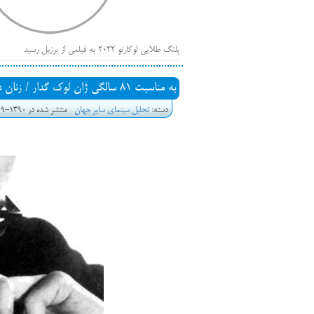
پلنگ طلایی لوکارنو ۲۰۲۲ به فیلمی از برزیل رسید
فهر
ایرانی‌ها
به مناسبت 81 سالگی ژان لوک گدار / زنان در سینمای گدار
بیرون راندن فیلم‌های منتسب به حامیان کرملین از جشنوار
دسته:
تحلیل سینمای سایر جهان
منتشر شده در 1390-09-16 00:13
باز است