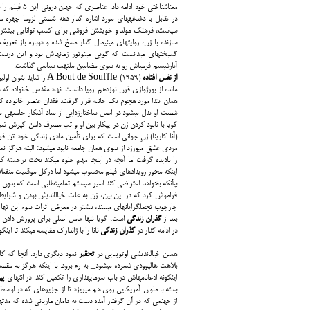
معناشناختی خود ادا
در تقابل با دغدغه­های مورد اشاره گدار دهه شصتی لزوما چهره من
سیاست، فرهنگ مولد و خویشتن فروشی برای کسب توانایی بیشتر ب
سازنده با زن، روایت‎های مینی‎مال گدار مسخ شده و دوباره باز تعریف می­شدند.
گسیخته­ای می‎دانست که گویی مینوتور زمانه­اش بود و این
آنارشیسم فرمی­اش رو به سوی مضامین ملتهب سیاسی گذاشت.
از نفس افتاده
مانده از بورژوازی قرن نوزدهم اروپا دانست. نهاد مقدس خانواده که همو
همان ابتدا مورد هجوم یک جانبه قرار گرفت. فقدان عنصر خانواده ک
شصت او بدل می­شود در اصل ساختارزدایی از نماد آشکار جامعه­ی م
گویا با نابود کردن زن در پیکار بین او و تب مصرف دامن گیرش تعر
(آنا کارینا) زنِ جوانی است که برای تأمین مادی زندگی خود تن فر
مردی عشق می­ورزد از سوی همان جامعه نابود می­شود؛ البته هرگز نمی­
را نادیده گرفت اما آن‎چه در این‎جا مهم جلوه می­
بی­آنکه بخواهد اعتراضی کند اسیر سیس
بعد از
گذران زندگی
در ادامه گدار در
گذران زندگی
نانا را با ژاندارک مقایسه می­کند تا این‎گونه بر ماهیت دوگانه تصویر سینمایی او تاکید کرده باشد.
همین خیال‎اندیشی اوتوپیایی در
تحقیر
نمود دیگری دارد. آن‎جا که کامیل (بریژیت باردو) پس از کش و قوس فراوان با پل، او را ترک می­کند تا به همراه
این‎گونه ادعانامه­اش در باب سرمایه‎داری را تکمیل کند. در انتهای
پی