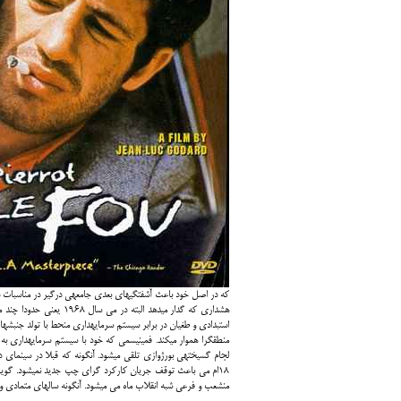
که در اصل خود باعث آشفتگی­های بعدی جامعه­ی درگیر در مناسبات دی
هشداری که گدار می­دهد البته در می سال 1968 یعنی حدودا چند ماه پس از ساخته شدن فیلم
منشعب و فرعی شبه انقلاب ماه می می­شود. آن‎گونه سال‎های متمادی و به صورت یکپارچه در جهت پاکسازی شمایل گذشتگان گام بر­می­دارد.