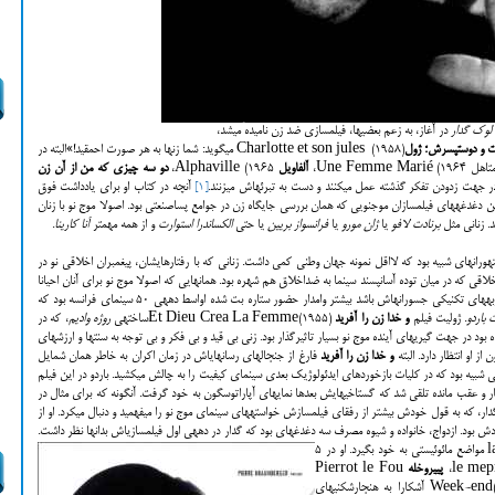
 لوک گدار
در آغاز، به زعم بعضی‎ها، فیلمسازی ضد زن نامیده می­شد،
 و دوست
پسرش؛ ژول
Charlotte et son jules (1958) می­گوید: شما زن‎ها به هر صورت احمقید!»
البته در
اهل Une Femme Marié (1964،
آلفاویل
Alphaville (1965،
دو سه چیزی که من از آن زن
[1]
آن‎چه در کتاب او برای یادداشت فوق
حائز اهمیت است چگونگی برخورد سراسیمه اوست با یکی از مهم‎ترین دغدغه­های فیلمسازان موج‎نویی که همان بررسی جایگاه زن در جوامع پساصنعتی بود. اصولا موج نو با زنان
برنادت لافو
یا
ژان مورو
یا
فرانسواز بری­ین
یا حتی
الکساندرا استوارت
و از همه مهم‎تر
آنا کارینا
.
ورانه­ای شبیه بود که لااقل نمونه جهان وطنی کمی داشت. زنانی که با رفتارهایشان، پیغمبران اخلاقی نو در
قاموس ایدئولوژیک عامه‎پسندترین هنر قرن بیستم شمرده می­شدند. اخلاقی که در میان توده آسان‎پسند سینما به ضداخلاق هم شهره بود. همان­هایی که اصولا موج نو برای آنان احیانا
گنگ و نامفهوم به نظر می­رسید. این سینما بیشتر از آن‎که مدیون تجربه­های تکنیکی جسورانه­اش باشد بیشتر وامدار حضور ستاره بت شده اواسط دهه‎ی 50 سینمای فرانسه بود که
 باردو
. ژولیت فیلم
و خدا زن را آفرید
(1955)
Et Dieu Crea La Femmeساخته‎ی
روژه وادیم
، که در
ئه داده بود در جهت گیری­های آینده موج نو بسیار تاثیرگذار بود. زنی بی قید و بی فکر و بی توجه به سنت­ها و ارزش­های
ز او انتظار دارد. البته
و خدا زن را آفرید
فارغ از جنجال­های رسانه­ای­اش در زمان اکران به خاطر همان شمایل
 به الگویی شبیه بود که در کلیات بازخوردهای ایدئولوژیک بعدی سینمای کیفیت را به چالش می­کشید. باردو در این فیلم
فارغ از داستان کلیشه­­ای و پوپولیستی آن، شالوده‎شکنِ فرهنگی بیمار و عقب مانده تلقی شد که گستاخی­هایش بعدها نمایه­ای آپاراتوس‎گون به خود گرفت. آن‎گونه که برای مثال در
 او مهم‎تر ژان لوک گدار، که به قول خودش بیشتر از رفقای فیلمسازش خواسته­های سینمای موج نو را می­فهمید و دنبال می­کرد. او از
l
(1967) مواضع مائوئیستی به خود بگیرد. او در 5
le mep
پی­یرو
خله
Pierrot le Fou
Week-end
(1967) آشکارا به هنجارشکنی­های