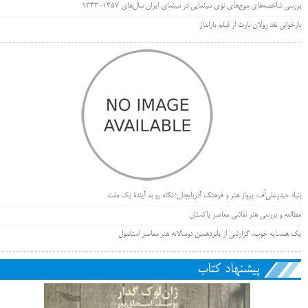
بررسی شاخصه‌های موج‌های نوی سینمایی در سینمای ایران سال‌های 1357-1343
بازخوانی نقد رولان بارت از فیلم بارانداز
بنیاد حیدرعلی‌اُف، پرواز هنر و فرهنگ آذربایجان؛ نگاه رو به آیندۀ یک ملت
مطالعه و بررسی هنر نقاشی معاصر پاکستان
یک همسایه خوب، گزارشی از پانزدهمین دوسالانه هنر معاصر استانبول
پیشنهاد کتاب