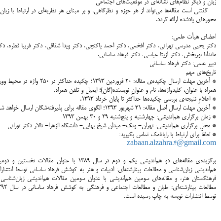
زبان و دیگر نظام‌های نشانه‌ای در موقعیت‌های اجتماعی
گفتنی است مقاله‌ها می‌تواند از هر حوزه و نظرگاهی، و بر مبنای هر نظریه‌ای در ارتباط با زبان
محورهای یادشده ارائه گردد.
اعضای هیأت علمی:
دکتر یحیی مدرسی تهرانی، دکتر افخمی، دکتر احمد پاکتچی، دکتر ویدا شقاقی، دکتر فریبا قطره، دک
ماندانا نوربخش، دکتر آزیتا عباسی، دکتر فرهاد ساسانی.
دبیر علمی: دکتر فرهاد ساسانی
تاریخ‌های مهم
* آخرين مهلت ارسال چکيده‌ي مقاله: 20 فروردین 1393؛ چکیده حداکثر در 250 واژه در م
همراه با عنوان، کلیدواژه‌ها، نام و عنوانِ نویسنده(گان)؛ ایمیل و تلفن همراه.
* اعلامِ نتیجه‌ی بررسی چکیده‌ها حداکثر تا پایان خرداد 1393.
* آخرين مهلت ارسال اصل مقاله: 31 شهریور 1393؛ الگوی مقاله برای پذیرفته‌شگان ارسال خواهد شد.
* زمان برگزاری هم‌اندیشی: چهارشنبه و پنج‌شنبه 29 و 30 بهمن 1393
* محل برگزاری هم‌اندیشی: تهران- ونک- میدان شیخ بهایی- دانشگاه الزهرا- تالار دکتر تورانی
* لطفاً برای ارتباط با رایانامک تماس بگیرید:
zabaan.alzahra.4@gmail.com
برگزیده‌ی مقاله‌های دو هم‌اندیشی یکم و دوم در سال 1389 با عنوان مقالات نخستین و 
هم‌اندیشی زبان‌شناسی و مطالعات بینارشته‌ای: ادبیات و هنر به کوشش فرهاد ساسانی توسط انتشار
فرهنگستان هنر، و مقاله‌های سومین هم‌اندیشی با عنوان سومین مقالات هم‌اندیشی زبان‌شناسی 
مطالعات بینارشته‌ای: طبان و مطالعات اجتماعی و فرهن
توسط انتشارات نویسه به چاپ رسیده است.