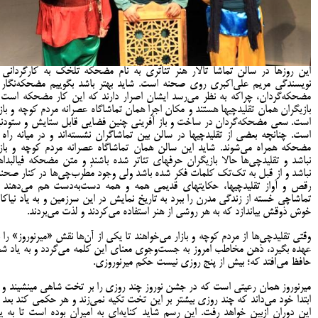
این روزها در سالن تماشا تالار هنر تئاتری به نام مضحکه تلخک به کارگردانی 
نویسندگی مریم علی‌اکبری روی صحنه است. شاید بهتر باشد بگوییم مضحکه‌نگار 
مضحکه‌گردان، چراکه به نظر می‌رسد ایشان اصرار دارند که این کار مضحکه است 
بازیگران همان تقلیدچیها هستند و مکان اجرا همان تماشاگاه عصرانه مردم کوچه و بازا
است. سعی مضحکه‌گردان در ساخت و باز آفرینی چنین فضایی قابل ستایش و ستودن
است. چنانچه بعضی از تقلیدچیها در سالن بین تماشاگران نشسته‌اند و در میانه راه ب
مضحکه همراه می‌شوند. شاید این سالن همان تماشاگاه عصرانه مردم کوچه و بازا
نباشد و تقلیدچی‌ها حالا بازیگران حرفهای تئاتر شده باشند و متن مضحکه فیالبداه
نباشد و از قبل به تک‌تک کلمات فکر شده باشد ولی وجود مُطرب‌چی‌ها در کنار صحنه
رقص و آواز تقلیدچیها، حکایتهای قدیمی همه و همه دست‌به‌دست هم می‌دهند ت
تماشاچی خسته از زندگی مدرن را ببرد به تاریخ نمایش در این سرزمین و به یاد نیاکا
خوش ذوقش بیاندازد که به هر روشی از هنر استفاده می‌کردند و لذت می‌بردند.
وقتی تقلیدچی‌ها از مردم کوچه و بازار می‌خواهند تا یکی از آن‌ها نقش «میرنوروز» را ب
عهده بگیرد، ذهن مخاطب امروز به جست‌وجوی معنای این کلمه می‌گردد و به یاد شع
حافظ می‌افتد که؛ بیش از پنج روزی نیست حکم میرنوروزی.
میرنوروز همان رعیتی است که در جشن نوروز چند روزی را بر تخت شاهی مینشیند و ا
ابتدا خود می‌داند که چند روزی بیشتر بر این تخت تکیه نمی‌زند و هر حکمی کند بعد ا
این دوران ازبین خواهد رفت. این رسم شاید کنایه‌ای به امیران بوده است تا به یا