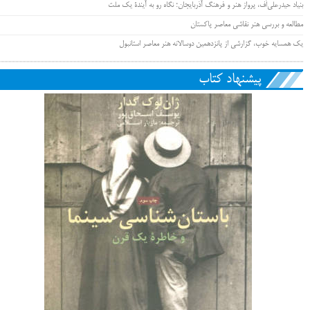
بنیاد حیدرعلی‌اُف، پرواز هنر و فرهنگ آذربایجان؛ نگاه رو به آیندۀ یک ملت
مطالعه و بررسی هنر نقاشی معاصر پاکستان
یک همسایه خوب، گزارشی از پانزدهمین دوسالانه هنر معاصر استانبول
پیشنهاد کتاب