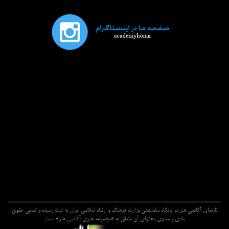
تارنماي آکادمي هنر در پايگاه ساماندهي وزارت فرهنگ و ارشاد اسلامي ايران به ثبت رسيده و تمامي حقوق
مادي و معنوي محتواي آن متعلق به «مجموعه هنري آکادمي هنر» است.