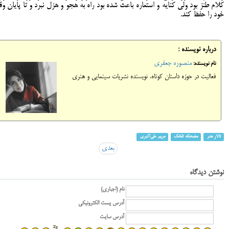
کلام طنز بود ولی کنایه و استعاره باعث شده بود راه به هجو و هزل نبرد و تا پایان وقا
خود را حفظ کند.
درباره نویسنده :
منصوره جعفری
نام نویسنده:
فعالیت در حوزه داستان کوتاه، نویسنده نشریات سینمایی و هنری
تالارِ هنر
مضحکه تلخک
مریم علی‌اکبری
بعدی
نوشتن دیدگاه
نام (اجباری)
آدرس پست الکترونیکی
آدرس سایت