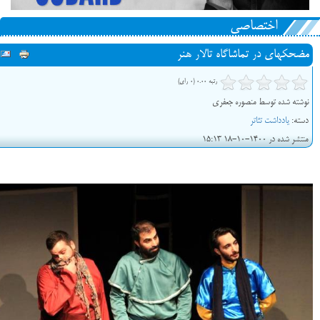
اختصاصی
مضحکهای در تماشاگاه تالار هنر
رتبه 0.00 (0 رای)
نوشته شده توسط منصوره جعفری
دسته:
یادداشت تئاتر
منتشر شده در 1400-10-18 15:13