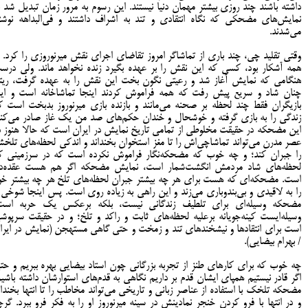
داشته باشند چند روزی بیشتر مهمان دنیا نیستند. این رسوم به مرور زمان تبدیل شد ب
نمایش‌های مضحکی که نگاه انتقادی و تند به اشراف داشتند و فی‌البداهه نوشت
می‌شدند.
وقتی تقلید چی، چند باری از تماشاگر امروز تقاضای اجرای نقش میرنوروزی را کرد. ب
همه آشکار بود، کسی که این نقش را بر عهده بگیرد زنده نخواهد ماند. ولی درس
هنگامی که نمایش آغاز شد و رعیتی نگون بخت این نقش را به عهده گرفت، ریت
چنان شاد و سریع پیش رفت که همه فراموش کردند اینجا تماشاخانه است و ای
بازیگران فقط چند لحظه بر صحنه می‌مانند و بازنده بازی میرنوروز بدبخت است ک
زندگی را به بازی گرفته و خوشحال و خندان حکم‌های صد من یک غاز صادر می‌کند
این مضحکه در حقیقت مخلوطی از تمامی تاریخ نمایش در ایران است که حالا هنوز د
عصر مدرن می‌تواند تماشاچی‌اش را تا مغز استخوان بخنداند و اندکی لحظه‌های تلخ
را جبران کند؛ و چه خوب که مضحکه‌نگار فراموش نکرده است که در سرزمینی ک
لحظه‌های شاد مردمش انگشت‌شمار است، نمایش مضحکه اگر هم هست عقده‌دا
است. مضحکه‌ای که هست برای هر چه بیشتر جبران لحظه‌های تلخ هر چه بیشتر خو
را به لاقیدی و بی‌بندوباری می‌زند و این راهی به زیاده روی است. پس اینجا شوخی 
مضحکه وسیله‌ای برای تلطیف زندگانی نیست، بلکه برعکس یک حربه است
وسیله‌ایست کینه‌جویانه برعلیه لحظه‌های ثابت و راکد و تلخ؛ و در حقیقت سرپوش
است برای انتقادها و نیشخندهای تند و زمخت و حتی گاهی مستهجن (نمایش در ایرا
/ بهرام بیضایی).
چه خوب که برای کارهای طنز از تجربه بزرگانی چون استاد بیضایی بهره ببریم و حت
اگر قادر نیستیم همپای ایشان قدم بر داریم نگاهی به قدم‌های استوارشان داشته باشیم
مضحکه تلخک با استفاده از عناصر زبانی و تاریخی می‌تواند مخاطب را تا انتها بخندان
و در انتها با فرو کردن خنجر نمادینش در سینه میرنوروز او را به فکر فرو ببرد. گرچ