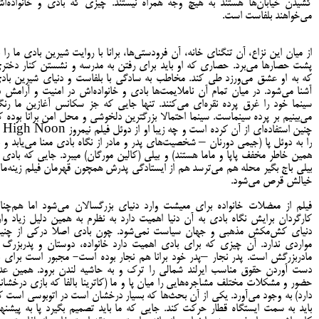
کشیدن خیابان‌ها هستند به هیچ وجه همراه نیستند. چیزی که بادی و خانواده‌ا
می‌خواهند بلفاست است.
از میان این نزاع، آن تنگنای خانه، آن فرودستی‌ها، برانا با روایت شیرین بادی ما را ب
پشت حصارها می‌برد. حصاری که او باید برای رفتن به مدرسه و نشستن کنار دختر
که به او عشق می‌ورزد طی کند. مخاطب به سادگی با بلفاست و دنیای شیرین باد
آشنا می‌شود. در میان تمام آن ناملایمت‌ها بادی و خانواده‌اش در امنیت و آرامش د
سینما خود را غرق پرده نقره‌ای می‌کنند. تنها جایی که جز سکانس آغازین ما رن
می‌بینیم بر پرده سینماست. سینما احتمالا بزرگترین دلخوشی و محل امن برانا بوده ک
چنین استفاده‌ای از آن کر
را به دوئل پا (جیمی دورنان – شخصیت‌های پدر و مادر از نگاه بادی معنا می‌یابد و ب
همین خاطر مخفف پاپا و ماما هستند) و بیلی (کالین مورگان) می‎برد. جایی که ب
بیلی باج بگیر محله هم می‌ترسد هم از ایستادگی پدرش همچون قهرمان فیلم زینه‌ما
خیالش قرص می‌شود.
فیلم از معضلات خانواده برای معیشت وارد دنیای بزرگسالان می‌شود اما هم‌چنا
کارگردان برایش نگاه بادی به آن دنیا اهمیت دارد به نظرم به همین دلیل زیاد وار
دنیای کش‌مکش مذهبی و جهان سیاست نمی‌شود. چون بادی اصلا درکی از چنی
مواردی ندارد. آن چیزی که برای بادی اهمیت دارد خانواده، دوستان و پدربزرگ 
مادربزرگش است. پدر نجار –پدر خود برانا هم نجار بوده است- مجبور است برای ب
دست آوردن حقوق مناسب ایرلند شمالی را ترک و به حاشیه لندن برود. همین عد
حضور و مشکلات مختلف مشاجره‌هایی را میان پا و ما (کاترینا بالفا که بازی درخشان
دارد) به وجود می‌آورد. یکی از آن بحث‌ها که بسیار درخشان است در اتوبوسی است ک
باید به سمت ایستگاه قطار حرکت کند. جایی که ما باید تصمیم بگیرد پا به پیشنها