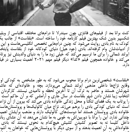
کنت برانا بعد از فیلم‌های فانتزی چون سیندرلا تا درام‌های مختلف اقتباسی از ویلیا
شکسپیر بدون شک بهترین فیلم کارنامه خود را ساخته است. «بلفاست» از جانب ی
کودک به نام بادی روایت می‌شود که چنین درام‌هایی تخصص انگلیسی‌هاست و این ر
از ادبیات‌شان وام گرفته‌اند. بادی (جود هیل) دنیای کودکانه خود از بلفاست پایتخ
ایرلند شمالی را برای ما ترسیم می‌کند که خیلی زود ما را به دنیای والدینش نیز پرتا
می‌کند و خانواده همچون فیلم «کدا» دیگر فیلم مهم ۲۰۲۱ اهمیت بسیاری در
دارد.
«بلفاست» شخصی‌ترین درام برانا محوب می‌شود که به طور مشخص به کودکی او 
وقایع نزاع‌ها داخلی مذهبی ایرلند شمالی می‌پردازد. بچه و خانواده‌ای که عاش
شهرشان هستند و حاضر به ترک آن تا آخرین لحظه و ناامیدی نیستند. کارگردان ب
انتخاب زیبا نشان دادن شهر بلفاست در سال جاری و آرامشی که بر آن حاکم است م
را پرتاب به یک فضای تنگنا و محل زندگی خانواده بادی می‌کند که بیرون از آن نزاع
است که دنیای کودکی بادی را برهم می‌زند. نزاع میان کاتولیک‌ها و پروتستان‌هاست
خانواده بادی پروتستان هستند اما دوست‌های کاتولیک دارند و مذهب برایشان اهمی
چندانی ندارد. این را برانا با دوربین‌اش به خوبی به ما نشان می‌دهد نه آن عشای ربان
داخل کلیسا نه به تصویر کشیدن کشیش هیچ‌کدام به نحوی نیستند که بادی 
خانواده‌اش به آن اهمیت بدهند و از سوی دیگر با پروتستان‌هایی که خواهان به آشو