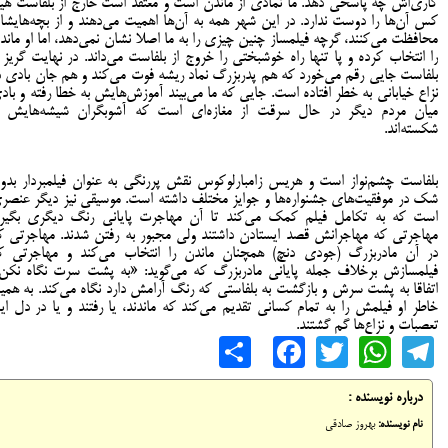
کاری‌اش چه پاسخی دهد. ما نمادی از ماندن است و معتقد است خارج از بلفاست هی
کس آن‌ها را دوست ندارد. در این شهر همه به آن‌ها اهمیت می‌دهند و از بچه‌هایشا
محافظت می‌کنند، گرچه فیلمساز چنین چیزی را به ما اصلا نشان نمی‌دهد، اما او ماند
را انتخاب کرده و پا تنها راه خوشبختی را خروج از بلفاست می‌داند. در نهایت گریز ا
بلفاست جایی رقم می‌خورد که هم پدربزرگ نماد ریشه فوت می‌کند و هم جان بادی د
نزاع خیابانی به خطر افتاده است. جایی که ما می‌بیند آموزش‌هایش به خطا رفته و باد
میان مردم دیگر در حال سرقت از مغازه‌ای است که آشوبگران شیشه‌هایش ر
شکسته‌اند.
بلفاست چشم‌نواز است و هریس زامبارلوکوس نقش پررنگی به عنوان فیلمبردار بدو
شک در موفقیت‌های جشنواره‌ها و جوایز مختلف داشته است. موسیقی نیز دیگر عنصر
است که به تکامل فیلم کمک می‌کند تا آن مهاجرت پایانی رنگ دیگری بگیرد
مهاجرتی که مهاجرانش قصد ایستادن داشتند ولی مجبور به رفتن شدند. مهاجرتی ک
در آن مادربزرگ (جودی دنچ) همچنان ماندن را انتخاب می‌کند و مهاجرتی ک
فیلمسازش برخلاف جمله پایانی مادربزرگ که می‌گوید: «به پشت سرت نگاه نکن
اتفاقا به پشت سرش و بازگشت به بلفاستی که رنگ آرامش دارد نگاه می‌کند. به همی
خاطر او فیلمش را به تمام کسانی تقدیم می‌کند که ماندند، یا رفتند و یا در دل ای
تعصبات و نزاع‌ها گم گشتند.
Share
Facebook
WhatsApp
Twitter
Telegram
درباره نویسنده :
نام نویسنده:
بهروز صادقی