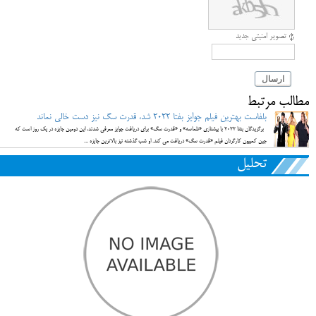
تصویر امنیتی جدید
ارسال
مطالب مرتبط
بلفاست بهترین فیلم جوایز بفتا ۲۰۲۲ شد، قدرت سگ نیز دست خالی نماند
برگزیدگان بفتا ۲۰۲۲ با پیشتازی «تلماسه» و «قدرت سگ» برای دریافت جوایز معرفی شدند، این دومین جایزه در یک روز است که
جین کمپیون کارگردان فیلم «قدرت سگ» دریافت می کند. او شب گذشته نیز بالاترین جایزه ...
تحلیل