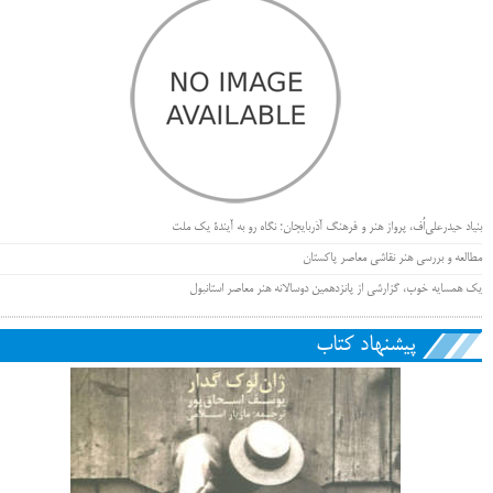
بنیاد حیدرعلی‌اُف، پرواز هنر و فرهنگ آذربایجان؛ نگاه رو به آیندۀ یک ملت
مطالعه و بررسی هنر نقاشی معاصر پاکستان
یک همسایه خوب، گزارشی از پانزدهمین دوسالانه هنر معاصر استانبول
پیشنهاد کتاب