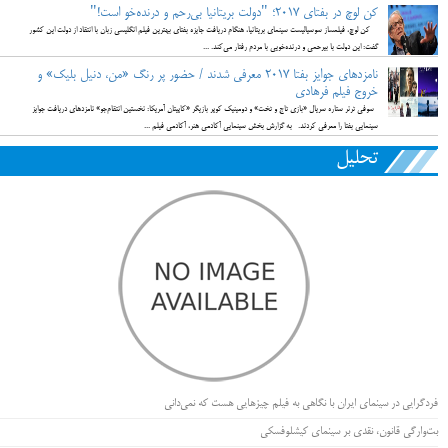
کن لوچ در بفتای 2017؛ "دولت بریتانیا بی‌رحم و درنده‌خو است!"
کن لوچ، فیلمساز سوسیالیست سینمای بریتانیا، هنگام دریافت جایزه بفتای بهترین فیلم انگلیسی زبان با انتقاد از دولت این کشور
گفت: این دولت با بیرحمی و درنده‌خویی با مردم رفتار می‌کند. ...
نامزدهای جوایز بفتا 2017 معرفی شدند / حضور پر رنگ «من، دنیل بلیک» و
خروج فیلم فرهادی
سوفی ترنر ستاره سریال «بازی تاج و تخت» و دومینیک کوپر بازیگر «کاپیتان آمریکا: نخستین انتقام‌جو» نامزدهای دریافت جوایز
سینمایی بفتا را معرفی کردند. به گزارش بخش سینمایی آکادمی هنر، آکادمی فیلم ...
تحلیل
فردگرایی در سینمای ایران با نگاهی به فیلم چیزهایی هست که نمی‌دانی
بت‌وارگی قانون، نقدی بر سینمای کیشلوفسکی