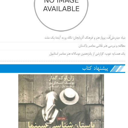
بنیاد حیدرعلی‌اُف، پرواز هنر و فرهنگ آذربایجان؛ نگاه رو به آیندۀ یک ملت
مطالعه و بررسی هنر نقاشی معاصر پاکستان
یک همسایه خوب، گزارشی از پانزدهمین دوسالانه هنر معاصر استانبول
پیشنهاد کتاب