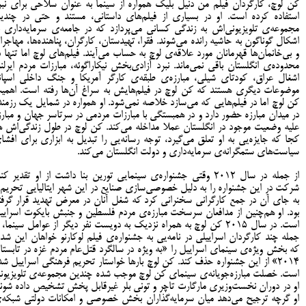
کن لوچ، کارگردان فیلم من دنیل بلیک همواره از سینما به عنوان سلاحی برای نبر
استفاده کرده است. او در بسیاری از فیلم‌های داستانی، مستند و حتی در چندی
مجموعه‌ی تلویزیونی‌اش به زندگی کسانی می‌پردازد که در جامعه‌ی سرمایه‌داری ب
اشکال گوناگون به حاشیه رانده می‌شوند. فقرا، تهیدستان، کارگران، پناهنده‌ها، مهاجرا
و بی‌خانمان‌ها قهرمانان مورد علاقه‌ی لوچ به حساب می‌آیند. فیلم‌های لوچ اما تنها د
محدوده‌ی انگلستان باقی نمی‌ماند. نبرد آزادی‌بخش نیکاراگوئه، مبارزات مردم ایرلند
اشغال عراق، کودتای شیلی، مبارزه‌ی طبقه‌ی کارگر آمریکا و جنگ داخلی اسپانی
موضوعات دیگری هستند که کن لوچ در فیلم‌هایش به سراغ آن‌ها رفته است. اهمی
کن لوچ اما در فیلم‌هایی که می‌سازد خلاصه نمی‌شود. او همواره در شمایل یک رزمند
در میدان مبارزه حضور دارد و در همبستگی با مبارزات مردمی در سرتاسر جهان و مبارز
علیه وضعیت موجود در انگلستان عملا مداخله می‌کند. کن لوچ در طول زندگی‌اش ه
کجا که جایزه‌یی به او تعلق می‌گیرد، توجه رسانه‌یی را تبدیل به ابزاری برای افشا
سیاست‌های ستمگرانه‌ی سرمایه‌داری و دولت انگلستان می‌کند.
از جمله در سال ۲۰۱۲ وقتی جشنواره‌ی سینمایی تورین بنا داشت از او تقدیر کن
شرکت در این جشنواره را به دلیل خصوصی‌سازی صنایع در این شهر ایتالیایی تحریم 
به جای آن در جمع کارگرانی سخنرانی کرد که شغل آنان در معرض تهدید قرار گرفت
بود. او هم‌چنین از مدافعان سرسخت مبارزه‌ی مردم فلسطین و جنبش بایکوت اسرایی
است. در سال ۲۰۱۵ کن لوچ به همراه نزدیک به دویست نفر دیگر از عوامل سینما، 
جمله چند کارگردان اسراییلی در نامه‌یی به جشنواره‌ی فیلم لوکارنو خواهان این شدن
که بخش ویژه‌ی سینمای اسراییل را «به ویژه در سالگرد قتل‌عام مردم غزه در تابستا
۲۰۱۴» از این جشنواره حذف کند. کن لوچ بارها خواستار تحریم فرهنگی اسراییل شد
است. خصلت مبارزه‌جویانه‌ی سینمای کن لوچ موجب شده چندین مجموعه‌ی تلویزیون
او در دوران نخست‌وزیری مارگارت تاچر و تونی بلر غیرقابل پخش تشخیص داده شوند
او گرچه ترجیح می‌دهد میان سرمایه‌گذاران بخش خصوصی و امکانات دولتی شبکه‌