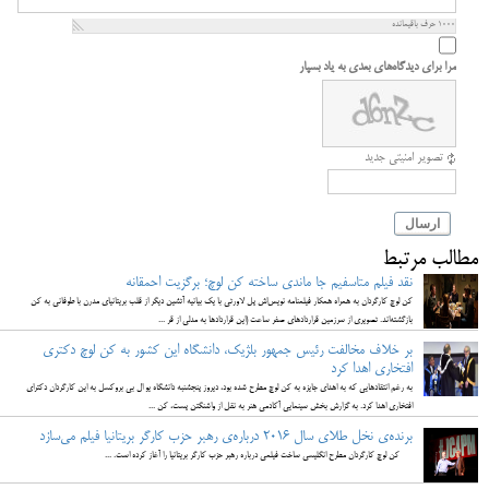
1000
حرف باقیمانده
مرا برای دیدگاه‌های بعدی به یاد بسپار
تصویر امنیتی جدید
ارسال
مطالب مرتبط
نقد فیلم متاسفیم جا ماندی ساخته کن لوچ؛ برگزیت احمقانه
کن لوچ کارگردان به همراه همکار فیلمنامه نویس‌اش پل لاورتی با یک بیانیه آتشین دیگر از قلب بریتانیای مدرن با طوفانی به کن
بازگشته‌اند. تصویری از سرزمین قراردادهای صفر ساعت (این قراردادها به مدلی از قر ...
بر خلاف مخالفت رئیس جمهور بلژیک، دانشگاه این کشور به کن لوچ دکتری
افتخاری اهدا کرد
به رغم انتقادهایی که به اهدای جایزه به کن لوچ مطرح شده بود، دیروز پنجشنبه دانشگاه یو ال بی بروکسل به این کارگردان دکترای
افتخاری اهدا کرد. به گزارش بخش سینمایی آکادمی هنر به نقل از واشنگتن پست، کن ...
برنده‌ی نخل طلای سال 2016 درباره‌ی رهبر حزب کارگر بریتانیا فیلم می‌سازد
کن لوچ کارگردان مطرح انگلیسی ساخت فیلمی درباره رهبر حزب کارگر بریتانیا را آغاز کرده است. ...