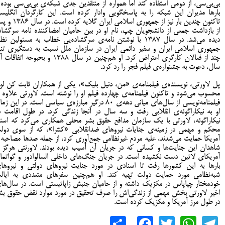
بی‌بی‌سی، از دومی استفاده کند اما همواره از منتقدین جدی شبکه‌ی بی‌بی‌سی بوده 
بارها مدیران این شبکه را به پاسخگویی وادار کرده است. این کارگردان انگلیس
تاکنون چندین بار نیز از جمهوری اسلامی ایران گلایه کرده 
از بازداشت جمعی از دانشجویان چپ، نام او در بین حامیان امضاکننده نامه سرگشاد
دیده می‌شد. در سال ۱۳۸۷ با نوشتن نامه‌ی سرگشاده‌یی خطاب به مسئولین نظ
جمهوری اسلامی ایران و سفیر دائمی ایران در سازمان ملل نسبت به دستگیری تن
چند از فعالان کارگری اعتراض کرد. او هم‌چنین در سال 1388 و بحبوحه اتفا
سال، دعوت به جشنواره‌ی فیلم فجر را رد کرد.
پل لاورتی، نویسنده‌ی فیلمنامه‌ی «من، دنیل بلیک»، یکی از همکاران ثابت کن لو
محسوب می‌شود و تاکنون فیلمنامه‌ی چهارده فیلم او را نوشته است. لاورتی علاوه ب
فیلمنامه‌نویسی از سال‌های میانی دهه‌ی ۸۰ درگیر مبارزه‌ی سیاسی است. در این ز
او به نیکاراگوئه‌ی انقلابی رفت و سه سال در آنجا زندگی کرد. در طول اقامت د
نیکاراگوئه، لاورتی با یک سازمان مدافع حقوق بشر محلی همکاری می‌کرد که اسنا
محکم و مهمی در زمینه‌ی جنایات نیروهای ضدانقلابی «کنترا»، که از سوی دول
آمریکا حمایت می‌شدند، علیه مردم غیرنظامی جمع‌آوری کرد، از جمله صدها مصاحبه ب
شاهدان این جنایت‌ها و کسانی که در جریان آن آسیب دیده بودند. لاورنتی هرگز ا
آمریکای لاتین دست نکشیده است. در جریان جنگ‌های داخلی السالوادور و گواتمال
بارها به این کشورها رفت تا اسنادی در مورد جنایت نیروهای دولتی و نیروها
شبه‌نظامی مورد حمایت دولت تهیه کند. او هم‌چنین سفرهای متعددی به ایال
خودمختار چیاپاس در مکزیک داشته و از حامیان جنبش زاپاتیستی است. در سال‌ها
اخیر لاورتی بخش مهمی از زندگی‌اش را صرف تحقیق در مورد موارد نقض حقوق بش
در طول مرز آمریکا و مکزیک کرده است.
Share
Facebook
WhatsApp
Twitter
Telegram