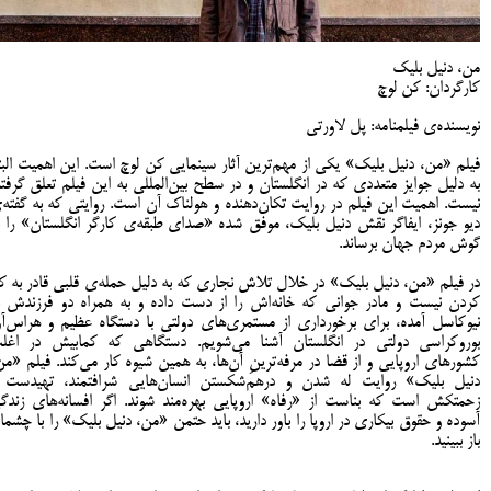
من، دنیل بلیک
کارگردان: کن لوچ
نویسنده‌ی فیلمنامه: پل لاورتی
فیلم «من، دنیل بلیک» یکی از مهم‌ترین آثار سینمایی کن لوچ است. این اهمیت البت
به دلیل جوایز متعددی که در انگلستان و در سطح بین‌المللی به این فیلم تعلق گرفته
نیست. اهمیت این فیلم در روایت تکان‌دهنده و هولناک آن است. روایتی که به گفته‌
دیو جونز، ایفاگر نقش دنیل بلیک، موفق شده «صدای طبقه‌ی کارگر انگلستان» را ب
گوش مردم جهان برساند.
در فیلم «من، دنیل بلیک» در خلال تلاش نجاری که به دلیل حمله‌ی قلبی قادر به کا
کردن نیست و مادر جوانی که خانه‌اش را از دست داده و به همراه دو فرزندش ب
نیوکاسل آمده، برای برخورداری از مستمری‌های دولتی با دستگاه عظیم و هراس‌آو
بوروکراسی دولتی در انگلستان آشنا می‌شویم. دستگاهی که کمابیش در اغل
کشورهای اروپایی و از قضا در مرفه‌ترینِ آن‌ها، به همین شیوه کار می‌کند. فیلم «من
دنیل بلیک» روایت له شدن و درهم‌شکستن انسان‌هایی شرافتمند، تهیدست 
زحمتکش است که بناست از «رفاه» اروپایی بهره‌مند شوند. اگر افسانه‌های زندگ
آسوده و حقوق بیکاری در اروپا را باور دارید، باید حتمن «من، دنیل بلیک» را با چشما
باز ببینید.