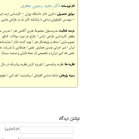
دکتر مجید رحیمی جعفری
نام نویسنده:
سوابق تحصیلی:
– مهندس تکنولوژی نساجی با پایان‎نامه تأثیر مُد در طراحی ماشین آلات.
عرصه فعالیت:
مدیرمسئول مجموعة هنری آکادمی هنر / مدرس مق
مقطع کارشناسی طراحی لباس / طراح دو دوره سوالات کنکور کا
ایران / دبیر اجرایی چندین همایش‎ ع
علمی نقد ادبی ایران) و تخصصی (از جمله فارابی و صنعت سینما)
نظریه ها:
نظریه بیناجسمی /
تئوریزه کردن نظریه بینارسانه در سال 1390 / همکاری با دکتر حمیدرضا شعیری در تئوریزه کردن نظریه ناسرگی 1389
زمینه پژوهش:
نشانه شناسی گفتمانی / بینامتنیت / نقد ادبی / جلوه‎های نمایشی / سینمای آمریکا / فشن آرت / ژانر / سینمای گرایندهاوس / ارتباط تصویری
نوشتن دیدگاه
نام (اجباری)