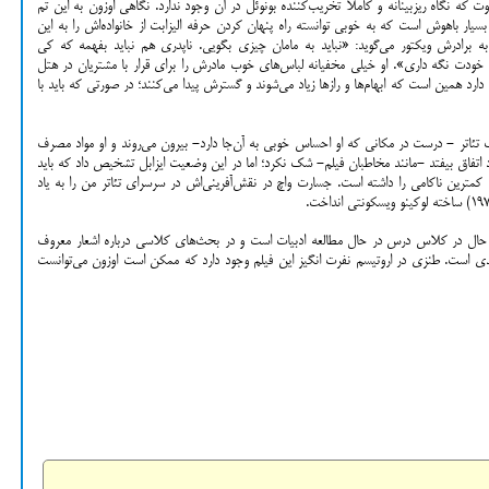
اوت که نگاه ریزبینانه و کاملا تخریب‌کننده بونوئل در آن وجود ندارد. نگاهی اوزون به این تم
یار باهوش است که به خوبی توانسته راه پنهان کردن حرفه الیزابت از خانواده‌اش را به این
ه برادرش ویکتور می‌گوید: «نباید به مامان چیزی بگویی. ناپدری هم نباید بفهمه که کی
یش خودت نگه داری». او خیلی مخفیانه لباس‌های خوب مادرش را برای قرار با مشتریان در هتل
دارد همین است که ابهام‌ها و رازها زیاد می‌شوند و گسترش پیدا می‌کنند؛ در صورتی که باید با
ک تئاتر - درست در مکانی که او احساس خوبی به آن‌جا دارد- بیرون می‌روند و او مواد مصرف
تفاق بیفتد -مانند مخاطبان فیلم- شک نکرد؛ اما در این وضعیت ایزابل تشخیص داد که باید
ترین ناکامی را داشته است. جسارت واچ در نقش‌آفرینی‌اش در سرسرای تئاتر من را به یاد
 حال در کلاس درس در حال مطالعه ادبیات است و در بحث‌های کلاسی درباره اشعار معروف
 جدی است. طنزی در اروتیسم نفرت انگیز این فیلم وجود دارد که ممکن است اوزون می‌توانست
Sh
Fa