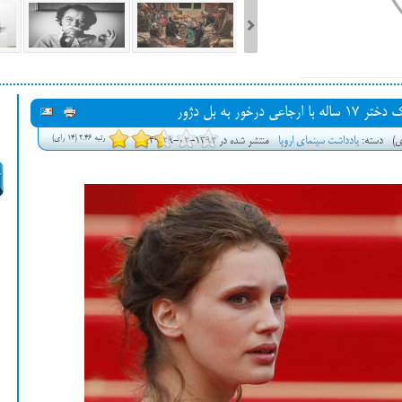
ست فیلم‌های بخش مسابقه جشنواره فیلم ونیز ۲۰۲۲ مشخص شد، سهم پررنگ
ور به بل دژور
ه کن، راه برای مستقل‌ها
رتبه 2.46 (14 رای)
ی)
دسته:
یادداشت سینمای اروپا
منتشر شده در 1392-02-29 00:49