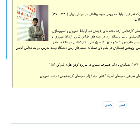
دکتری تئاتر دانشگاه تهران – کارشناس ارشد ادبیات نمایشی با پایان‎نامه بررسی روابط بینامتنی در سینمای ایران (1390-1370)
طع کارشناسی ارشد رشته های پژوهش هنر، ارتباط تصویری و تصویرسازی؛
رشناسی ارشد دانشگاه آزاد در رشته‌های طراحی لباس، ارتباط تصویری و
تصویرسازی / منتقد و پژوهشگر هنر / تهیه کننده تئاتر / نمایشنامه و فیلمنامه‎نویس / عضو سابق گروه پژوهشی نشانه‎شناسی هنر خانة هنرمندان
لمی / همکاری با نشریات علمی-پژوهشی (همکاری در مقام داور فصلنامه جستارهای زبانی دانشگاه تربیت مدرس، روایت شناسی انجمن
قبلی
بعدی