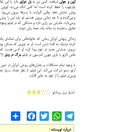
ژون و جولی
شباهت کمی نیز به
بل دوژور
دارد با این تف
چارچوب را حفظ کرده است؛ اما کمی لنگ می‌زند. اوزون بس
روش نمایش دهد. وقتی الیزابت با پسرها بیرون می‌رود ب
برمی‌گردم و تا چه زمانی بیرون هستم. تو باید این را پ
برمی‌دارد. مادرش نیز رازی دارد و مشکلی که در فیلم وجود 
تعلیق سنجیده به مثابه یک معما بیان شوند.
زندگی پنهانی ایزابل زمانی که خانواده‌اش برای تماشای ی
کرده نزدیک به افشا شدن است. او به چیزی که ممکن بود ا
نیروی جسارتی جدید در خود پیدا کرد. او کسی هست که کم
نقش تاژیو با بازی جورن اندرسون در فیلم
مرگ در ونیز
(1971) ساخته لوکینو ویسکونتی انداخت.
با وجود تمام مشکلات و بحران‌های روحی ایزابل در عین
آرتور رمبو شرکت می‌کند. این فیلم، از نظر تضاد، بسیار
وزین‌تر فیلم را از خود به جای گذارد.
امتیاز پیتر بردشاو:
are
cebook
WhatsApp
Twitter
Telegram
درباره نویسنده :