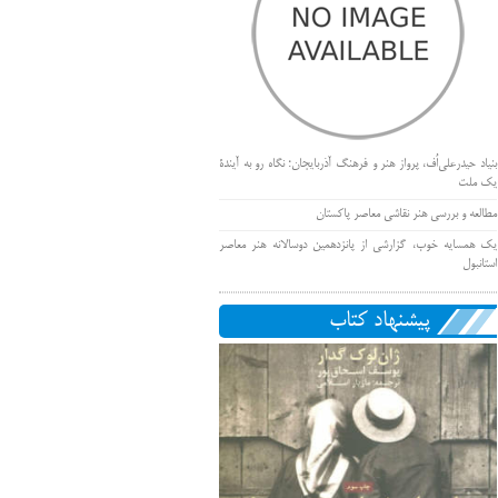
بنیاد حیدرعلی‌اُف، پرواز هنر و فرهنگ آذربایجان؛ نگاه رو به آیندۀ
یک ملت
مطالعه و بررسی هنر نقاشی معاصر پاکستان
یک همسایه خوب، گزارشی از پانزدهمین دوسالانه هنر معاصر
استانبول
پیشنهاد کتاب