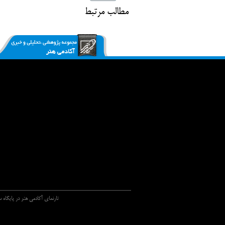
مطالب مرتبط
تارنماي آکادمي هنر در پايگاه