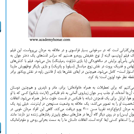
و خوش‌گذرانی است که در سرخوشی بسیار فرانسوی و در علاقه به مردان بی‌پرواست. این فیلم
ک فیلم اروتیسم، البته از نوع خفیفش روبه‌رو هستیم که سراسر لذت‌های یک دختر جوان به
انی یأس‌آور برایش در سالخوردگی (با بازی شارلوت رمپلینگ) بدل می‌شود. فیلم با کنش‌های
الهاس و فدریک پروت در نقش زوج میانسال (سیلویا و پاتریک) و بازی بازیگر نوظهورش مارینا
بر محوریت او استوار است- کامل می‌شود. هم‌چنین در ایفای نقش‌ها باید از فانتین راوه در نقش ویکتور برادر
قطه نظر خود اوزون است؛ یاد کرد.
می‌کنیم که برای تعطیلات به همراه خانواده‌اش؛ برادر، مادر و ناپدری و هم‌چنین دوستان
به آن‌جا آمده‌اند. او جذب پسر جوان زیباروی آلمانی به نام فلیکس (لارنت بلبکیو) کسی که با او
 هوا، ایزابل برای یک قدم‌زدن شبانه با فلیکس در قسمت خلوت ساحل همراه می‌شود. اتفاقات
ز شخصیت او را به تصویر می‌کشد: یک علاقه به وضعیت مستهجن در اینترنت. خیلی زود یک
محافظ کلاس بالا پیدا و در ازای تن‌فروشی در هتل‌ها به مردان ازدواج‌کرده تقریبا مسن 300 یورو دریافت می‌کند. گاهی این افراد مردان خوبی در
ان لیسن) و در روی دیگر گاه آن‌ها در هتل‌های سطح پایین‌تر رفتارهای زننده نیز دارند؛ مانند
 را استفانو کستی ایفا کرده است. اتفاقات داستان ما را به سمت بحرانی روحی و ملودراماتیک