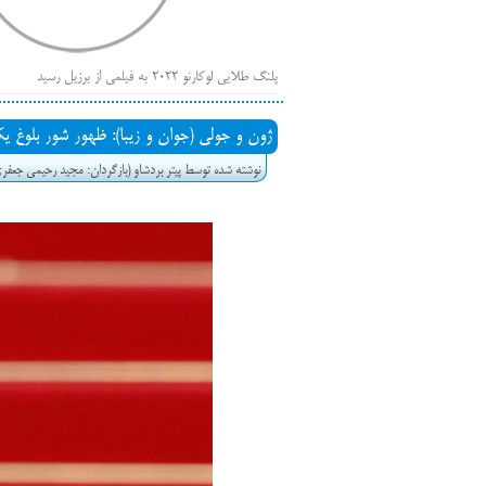
پلنگ طلایی لوکارنو ۲۰۲۲ به فیلمی از برزیل رسید
فهر
ایرانی‌ها
ژون و جولی (جوان و زیبا): ظهور شور بلوغ یک دختر 17 ساله با ارجاعی درخ
بیرون راندن فیلم‌های منتسب به حامیان کرملین از جشنوار
نوشته شده توسط پیتر بردشاو (بازگردان: مجید رحیمی جعفر
باز است