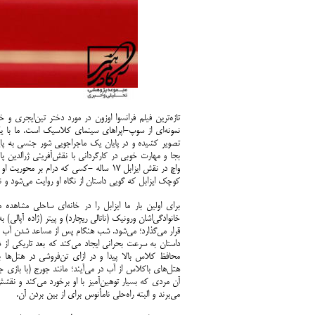
تازه‌ترین فیلم فرانسوا اوزون در مورد دختر تین‌ایجری 
نمونه‌ای از سوپ‌-اپراهای سینمای کلاسیک است. ما با ی
تصویر کشیده و در پایان یک ماجراجویی شور جنسی‌ به پای
بجا و مهارت خوبی در کارگردانی با نقش‌آفرینی ژرالدین پ
واچ در نقش ایزابل 17 ساله -کسی که درام 
کوچک ایزابل که گویی داستان از نگاه او روایت می‌شود و ن
برای اولین بار ما ایزابل را در خانه‌ای ساحلی مشاهده 
خانوادگی‌اشان ورونیک (ناتالی ریچارد) و پیتر (ژاده آپالی) 
قرار می‌گذارد؛ می‌شود. شب هنگام پس از مساعد شدن آب و
داستان به سرعت بحرانی ایجاد می‌کند که بعد تاریکی ا
هتل‌های باکلاس از آب در می‌آیند؛ مانند جورج (با بازی جو
آن مردی که بسیار توهین‌آمیز با او برخورد می‌کند و نقشش
می‌برند و البته راه‌حلی نامأنوس برای از بین بردن آن.