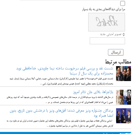
مرا برای دیدگاه‌های بعدی به یاد بسپار
تصویر امنیتی جدید
ارسال
مطالب مرتبط
نشست نقد و بررسی فیلم سرخپوست ساخته نیما جاویدی، خداحافظی نوید
محمدزاده برای یک سال از سینما
نشست خبری فیلم «سرخپوست» با حضور نیما جاویدی (کارگردان)، ستاره پسیانی، حبیب رضایی، آتیلا پسیانی، پریناز ایزدیار، نوید
محمدزاده (بازیگران)، مجید مطلبی (تهیه کننده)، هومن بهمنش (مدیر فیلمبرداری)، رامی ...
بازاجراها، بلای جان تئاتر امروز
در سال‌های گذشته با ورود سرمایه‌گذاران در عرصه تئاتر، سالن‌های خصوصی پا گرفتند و رقابت بیشتری به‌وجود آمد که نوید روزهای
خوبی را می‌داد؛ اما فشار اقتصادی‌ای که در این روزها مردم متحمل شده‌اند، بر عر ...
برندگان جشنواره ونیز معرفی شدند؛ افق‌های ونیز با درخشش بدون تاریخ، بدون
امضا همراه بود
اسامی برندگان هفتاد و چهارمین جشنواره فیلم ونیز، برندگان بخش‌های مختلف این جشنواره تعیین شدند و ایران نیز دو جایزه برد. به
گزارش بخش سینمای آکادمی هنر به نقل از ددلاین، در مراسم اختتامیه جشنواره ...