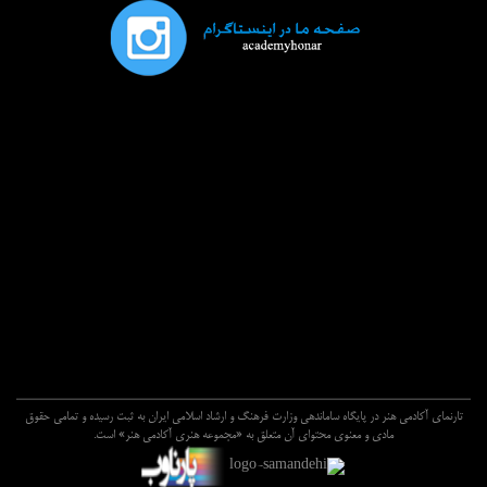
تارنماي آکادمي هنر در پايگاه ساماندهي وزارت فرهنگ و ارشاد اسلامي ايران به ثبت رسيده و تمامي حقوق
مادي و معنوي محتواي آن متعلق به «مجموعه هنري آکادمي هنر» است.