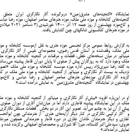
نمایشگاه «گنجینه‌های مشرق‌زمین» دربرگیرنده آثار نگارگری ایران متعلق ب
گنجینه‌های کتابخانه و موزه ملی ملک، موزه هنرهای معاصر اصفهان، موزه رضا عباس
و کاخ‌موزه چهلستون از روز جمعه ۱۲ آذر ۱۴۰۰ خورشیدی (۳ دسام
در موزه هنرهای کلکسیونی شانگهای چین گشایش یافت.
به گزارش روابط عمومی مرکز تجسمی حوزه هنری به نقل ازموسسه کتابخانه و موز
ملی ملک، وقف‌شده بر آستان قدس رضوی، مجموعه‌ای نفیس از آثار نگارگری 
مینیاتور در میان نسخه‌های خطی، قطعات و مرقعات در گنجینه کتابخانه و موزه مل
ملک وجود دارد که به روزگاران پیش از صفوی تا پایان دوران قاجار پیشینه می‌رسانند
به گفته رضا دبیری‌نژاد رییس اداره موزه موسسه کتابخانه و موزه ملی ملک «تصوی
نزدیک به بیست اثر نگارگری و مینیاتور از گنجینه کتابخانه و موزه ملی ملک در کنا
گزیده آثار نگارگری موزه‌های هنرهای معاصر اصفهان و رضا عباسی و کاخ‌موز
چهلستون در نمایشگاه "گنجینه‌های مشرق‌زمین" به نمایش درآمده است.»
او در این‌باره افزود: «بیش‌تر آثار نگارگری و مینیاتور از گنجینه کتابخانه و موزه مل
ملک در این نمایشگاه پیشینه قاجاری دارند اما در میان‌شان آثاری از دوران صفوی 
پیش از آن نیز به چشم می‌آید. تصویر این آثار در دو بخش "قطعات مستقل نگارگری
و "آثار ترکیبی نگارگری در کنار دیگر آرایه‌های هنری" از هنرمندانی چون ابوالحس
غفاری و دیگر هنرمندان خاندان غفاری در دوره قاجار و هنرمندانی همچون میرعل
هروی، سیدعلی‌اکبر گلستانه، میرزا آقا شیرازی و محمدصالح اصفهانی برگزیده شده و ب
نمایش درآمده‌اند.»