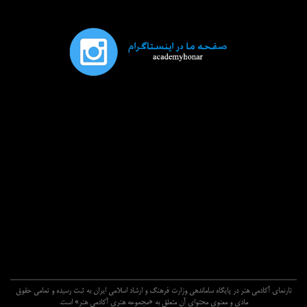
تارنماي آکادمي هنر در پايگاه ساماندهي وزارت فرهنگ و ارشاد اسلامي ايران به ثبت رسيده و تمامي حقوق
مادي و معنوي محتواي آن متعلق به «مجموعه هنري آکادمي هنر» است.