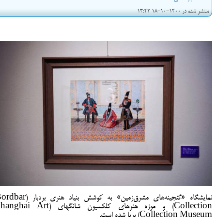
منتشر شده در 1400-10-18 13:42
نمایشگاه «گنجینه‌های مشرق‌زمین» به کوشش بنیاد هنری بردبا
Collection) و موزه هنرهای کلکسیون شانگهای (ghai Art
Collection Museum) برپا شده است.