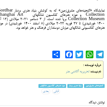
نمایشگاه «گنجینه‌های مشرق‌زمین» که به کوشش بنیاد هنری بردب
Collection و موزه هنرهای کلکسیون شانگهای ghai Art
Collection Museum برپا شده است، از 
۱۴۰۰ خورشیدی) تا ۲۷ فوریه ۲۰۲۲ میلادی (۸ اسفند ۱۴۰۰ خورشیدی) د
هنرهای کلکسیونی شانگهای میزبان دوستداران فرهنگ و هنر خواهد بود.
Share
Facebook
WhatsApp
Twitter
Telegram
درباره نویسنده :
تحریریه آکادمی هنر
نام نویسنده:
گنجینه‌های مشرق‌زمین
بنیاد هنری بردبار
موزه هنرهای کلکسیون شانگهای
قبلی
بعدی
نوشتن دیدگاه