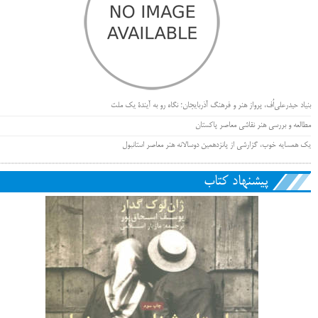
بنیاد حیدرعلی‌اُف، پرواز هنر و فرهنگ آذربایجان؛ نگاه رو به آیندۀ یک ملت
مطالعه و بررسی هنر نقاشی معاصر پاکستان
یک همسایه خوب، گزارشی از پانزدهمین دوسالانه هنر معاصر استانبول
پیشنهاد کتاب