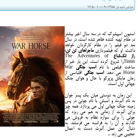
منتشر شده در 1388-09-10 12:50
استیون اسپیلبرگ که در سه سال اخیر بیشتر
در مقام تهیه کننده ظاهر شده است. در سال
بعد دو فیلم را در مقام کارگردان خواهد
داشت. او که فیلمبرداری
ماجراهای تن تن:
راز تک
شاخ
The Adventures of
را شروع کرده است، این بار خبر از
Tintin
ساخت فیلمی با نام
اسب جنگی
War
می دهد.
اسب جنگی
اقتباسی از
Horse
رمان مایکل پرپرگو با حال و هوای جنگ
جهانی اول است.
این رمان به دوستی میان یک پسر جوان
Main Menu
به نام آلبرت و اسبش با نام جوئی در پس
زمینه جنگ جهانی اول می پردازد. همه چیز
Plataforma Steam
برای آلبرت از زمانی به هم می ریزد که
ForoGuate
جوئی را برای سواره نظام به فروش می
ForoCarros
گذارند و آن را به فرانسه می فرستند. به
دنبال این عمل آلبرت دست به اعمال
عجیبی می زند ...