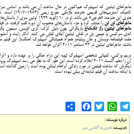
ماجراهای تینتین که اسپیلبرگ هم
اکنون در حال ساخت آن می باشد بر اساس سر
کامیک
استریپ
های قدیمی هنرمند بلژیکی جورج ریمی (1983-1907) 
هنری این هنرمند «هرجی» می باشد. او در 10 ژانویه 1929 اولین سری از داستان
ها
ماجراهای تن تن
را منتشر کرد و جزء داستان
های محبوب آن دوره لقب گرفت. در فیل
ماجراهای تینتین: راز تک
شاخ
بازیگرانی چون دنیل کرگ، کری الویس، سیمون پگ
اندی سرکیس و جیمی بل در نقش تینتین ایفای نقش می کنند. ادگار رایت و استیو
مفت فیلمنامه نویسان و جان ویلیامز همراه همیشگی اسپیلبرگ آهنگساز این فیلم م
باشند. ماجراهای تینتین در 23 دسامبر 2011 اکران خواهد شد.
دریم ورکس، کمپانی شخصی اسپیلبرگ تهیه این درام جنگی را بر عهده دارد و اکرا
آن را دهم آگست 2011 اعلام کرده است. این طور که به نظر می رسد اسپیلبرگ پرو
دیگرش که ساخت فیلمی در مورد زندگی آبراهام لینکن بوده است را زمین گذاشته اس
یا اینکه ساخت آن فیلم شایعه
ای بیش نبوده است.
Share
Facebook
WhatsApp
Twitter
Telegram
درباره نویسنده :
تحریریه آکادمی هنر
نام نویسنده: