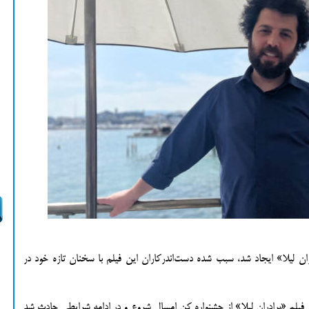
ان لیلا» ایجاد شد، سبب شده دست‌اندرکاران این فیلم با سخنان تازه خود در
یلم «برادران لیلا» از جشنواره کن امسال شروع و در ادامه شرایطی حادث شد