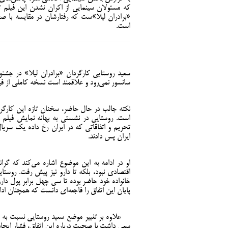
که مسئولان سینمایی از اکران نشدن این فیلم تا
«برادران لیلا»ست که رفتارشان در مقایسه با ص
است.
سعید روستایی کارگردان «برادران لیلا» در جشنو
سانسور نمی‌رود و علاقمند است نسخه کاملی از فیل
نکته جالب در حال حاضر، سخنان تازه این کارگرد
است. روستایی در نشستی به بهانه نمایش فیلم 
تحریم و اتفاقاتی که در ایران رخ داده یک سری
ایران پس دادند.
او در ادامه به این موضوع اشاره می‌کند که گرا
اقتصادی نبود، بلکه تا دارو نیز پیش رفت. روستا
خانواده خود حاضر بوده تا سی چهل برابر پول دارو 
پایان این اتفاق را فاجعه‌ای دانست که همچنان ادام
علاوه بر تغییر موضع سعید روستایی نسبت به ج
سعی داشت با صحبت درباره این اتفاق، فشار ایجادش