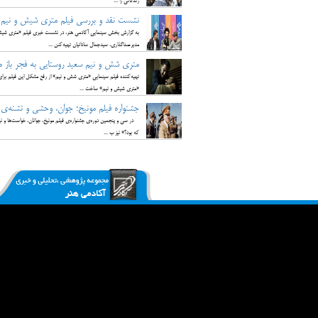
زندگانی را ...
نشست نقد و بررسی فیلم متری شیش و نیم سا
به گزارش بخش سینمایی آکادمی هنر، در نشست خبری فیلم «متری شیش و 
مدیرصداگذاری، سیدجمال ساداتیان تهیه‌کنن ...
متری شش و نیم سعید روستایی به فجر باز م
تهیه‌کننده فیلم سینمایی «متری شش و نیم» از رفع مشکل این فیلم برای 
«متری شیش و نیم» ساخت ...
جشنواره فیلم مونیخ؛ جوان، وحشی و تشنه‌ی
در سی و پنجمین دوره‌ی جشنواره‌ی فیلم مونیخ، جوانان، خواست‌ها و نی
که بود‌؟» نیز ب ...