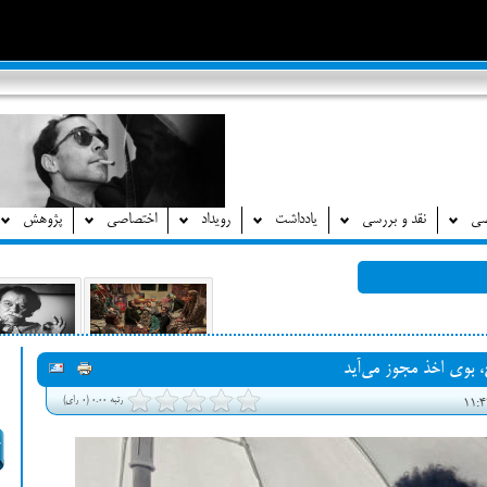
صی
نقد و بررسی
یادداشت
رویداد
اختصاصی
پژوهش
، بوی اخذ مجوز می‌آید
رتبه 0.00 (0 رای)