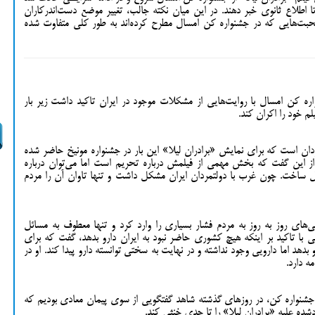
 اطلاع ثانوی خبر دهند. در این میان نکته جالب، تغییر موضع دست‌اندرکاران
حبت‌هایی که در جشنواره کن امسال مطرح کرده‌اند به طور کلی متفاوت شده
اره کن امسال با روایت‌هایی از مشکلات موجود در ایران تاکید داشت زیر بار
م خود را اکران کند.
ان است که برای نمایش «برادران لیلا» این بار در جشنواره مونیخ حاضر شده
از این گفت که بخش مهمی از فیلمش درباره تحریم است اما می‌توان درباره
ال ساخت. چون غرب با دولتمردان ایران مشکل داشت و تنها تاوان آن را مردم
نی‌های روز به روز به مردم فشار بسیاری را وارد کرد و تنها معطوف به مسائل
یی با تاکید بر اینکه هیچ کشوری حاضر نبود به ایران دارو بدهد، گفت که برای
بدهد اما دارویی وجود نداشته و در نهایت به سختی توانسته دارو پیدا کند. او در
ه دارد.
شنواره کن، در روزهای گذشته شاهد گفتگویی از سوی پیمان معادی بودیم که
ده علیه «برادران لیلا» را تا حدی خنثی کند.