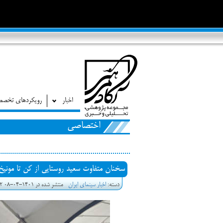
اخبار
رویکردهای تخص
اختصاصی
سخنان متفاوت سعید روستایی از کن تا مونیخ
دسته:
اخبار سینمای ایران
منتشر شده در 1401-04-08 11:42