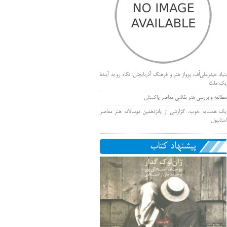
بنیاد حیدرعلی‌اُف، پرواز هنر و فرهنگ آذربایجان؛ نگاه رو به آیندۀ
یک ملت
مطالعه و بررسی هنر نقاشی معاصر پاکستان
یک همسایه خوب، گزارشی از پانزدهمین دوسالانه هنر معاصر
استانبول
پیشنهاد کتاب