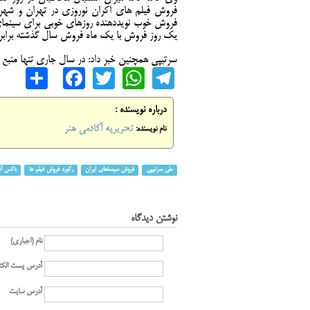
فروش فیلم های اکران نوروزی در تهران و شهرس
یک روز فروش با یک ماه فروش سال گذشته برابر
سرتیپی همچنین خبر داد: در سال جاری تنها منبع
are
cebook
WhatsApp
Twitter
Telegram
درباره نویسنده :
تحریریه آکادمی هنر
نام نویسنده:
علی سرتیپی
فروش سینماهای ایران
رکورد فروش فیلم ها
باکس آف
نوشتن دیدگاه
نام (اجباری)
آدرس پست الکت
آدرس سایت