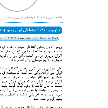
پلنگ طلایی لوکارنو ۲۰۲۲ به فیلمی از برزیل رسید
فهر
ایرانی‌ها
7 فروردین 1397 سینماهای ایران رکورد زدند
بیرون راندن فیلم‌های منتسب به حامیان کرملین از جشنوار
دسته:
اخبار سینمای ایران
منتشر شده در 1397-01-10 03:15
باز است
رییس کانون پخش کنندگان سینما با اشاره فرو
یک میلیارد و هشتصد میلیون تومانی فیلم ها
اکران نوروزی در روز گذشته، این روز را رکورددا
فروش در تاریخ سینمای ایران اعلام کرد.
علی سرتیپی رییس کانون پخش کنندگان سینما
ایران پس از اعلام این خبر گفت: خوشبختانه فرو
هفت روز اخیر آثار سینمایی به نمایش درآمده د
اکران نوروزی نشان داد که میزان فروش فیلم ه
نسبت به سال گذشته با وجود اینکه قیمت بلیت ه
در برخی از سینماها با همان نرخ سال قبل ارایه م
شود، روند رو به افزایشی داشته و استقبال مرد
بسیار گرم تر شده است.
وی ادامه داد: میزان استقبال مخاطبان در روز 