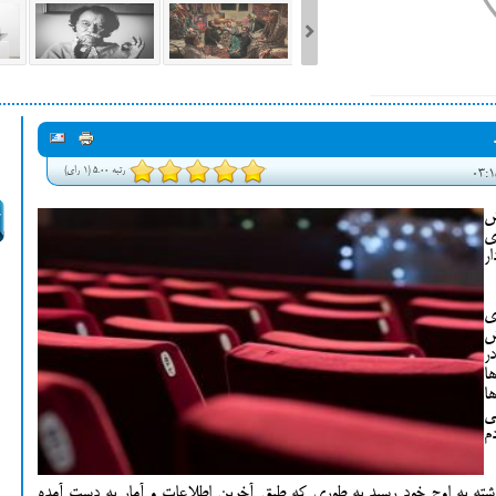
ست فیلم‌های بخش مسابقه جشنواره فیلم ونیز ۲۰۲۲ مشخص شد، سهم پررنگ
ه کن، راه برای مستقل‌ها
رتبه 5.00 (1 رای)
ش
ی
ر
ی
ش
ر
ا
ا
ی
م
گذشته به اوج خود رسید به طوری که طبق آخرین اطلاعات و آمار به دست آمده