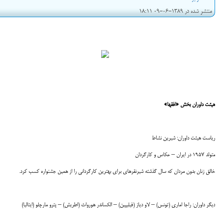
منتشر شده در 1389-06-09 18:11
هیئت داوران بخش «افق
ها»
ریاست هیئت داوران: شیرین نشاط
متولد 1957 در ایران – عکاس و کارگردان
خالق زنان بدون مردان که سال گذشته شیرنقره‎ای برای بهترین کارگردانی را از همین جشنواره کسب کرد.
دیگر داوران: راجا اماری (تونس) – لاو دیاز (فیلیپین) – الکساندر هورواث (اطریش) – پترو مارچلو (ایتالیا)