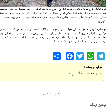
سایر عوامل:
طراح صحنه و لباس: مجید میر‌فخرایی- طراح گریم: امیر اسکندری- مدیر فیلمبرداری: فرشاد گلسفید
صدا‌بردار: محمود خرسند- مدیر تولید: مجتبی امینی- دستیار اول کارگردان: نور‌الدین گودرزی- مدیر برنامه‌ریزی: فروز
جلالی- مدیر تدارکات: علیرضا همت- عکاس‌: بابک برزویه- منشی صحنه: شیدا یوسفی- مدیر روابط عمومی: ال
گودرزی.
در حاشیه:
کارهای مسعود ده نمکی همواره پر از هیاهو است. از آغاز تا لحظه اکران، به خصوص که حال او به فی
دیگری جز اخراجی‌ها روی آورده است. به طور مثال او برای به اکران درآوردن فیلمش در جشنواره در فضای مجا
نظرسنجی کرد و فیلمش را برای جشنواره حاضر کرد. گفته می شود سردار محمد رویانیان مدیرعامل باشگاه ورز
پرسپولیس برای تماشای این فیلم به برج میلاد خواهد رفت.
Share
Facebook
WhatsApp
Twitter
Telegram
درباره نویسنده :
تحریریه آکادمی هنر
نام نویسنده:
قبلی
بعدی
نوشتن دیدگاه