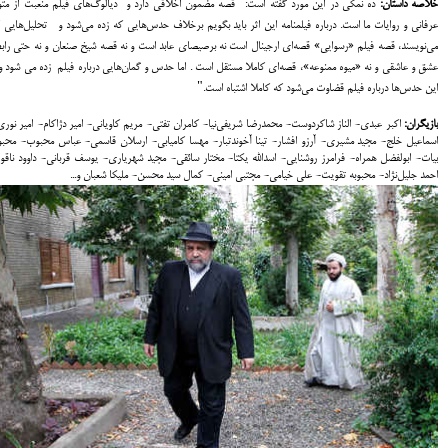
خلاصه داستان:
ده نمکی در این مورد گفته است: "قصه مضمون اخلاقی دارد و دیالوگ‌‌های فیلم منعبت از مت
عرفانی و روایات ما است. درباره فیلمنامه این اثر باید بگویم برخلاف حدس‌هایی که زده می‌شود و تحلیل‌هایی 
می‌نویسند، قصه فیلم «رسوایی» قصه‌ای ارجینال است نه برصیصای عابد است و نه قصه شیخ صنعان و نه حتی راب
عشق و عاشقی و نه «میوه ممنوعه»، قصه‌ای کاملا مستقل است . اما حدس و گمان‌هایی درباره فیلم زده می شود و 
این حدس‌ها درباره فیلم قضاوت می‌شود که کاملا اشتباه است.
"
بازیگران:
اکبر عبدی- الناز شاکردوست- محمد‌رضا شریفی‌نیا- کامران تفتی- مریم کاویانی- امیر دژاکام- امیر نور
اسماعیل خلج- مجید مشیری- آرزو افشار- تینا آخوند‌تبار- مهسا کامیابی- ارسلان قاسمی- عباس محبوب- محبو
بیات- ابولفضل همراه- فرامرز روشنایی- اسدالله یکتا- مختار سائقی- مجید شهریاری- یوسف قربانی- داوود ناقو
احمد جلیل‌نژاد- محبوبه تقویت- علی خیامی- مجتبی امینی- کمال سید محسن- ملیکا شعبان و...