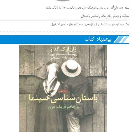
بنیاد حیدرعلی‌اُف، پرواز هنر و فرهنگ آذربایجان؛ نگاه رو به آیندۀ یک ملت
مطالعه و بررسی هنر نقاشی معاصر پاکستان
یک همسایه خوب، گزارشی از پانزدهمین دوسالانه هنر معاصر استانبول
پیشنهاد کتاب