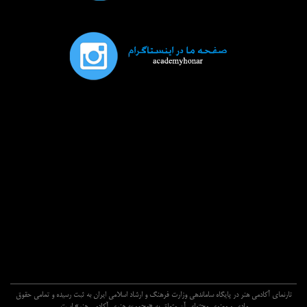
تارنماي آکادمي هنر در پايگاه ساماندهي وزارت فرهنگ و ارشاد اسلامي ايران به ثبت رسيده و تمامي حقوق
مادي و معنوي محتواي آن متعلق به «مجموعه هنري آکادمي هنر» است.