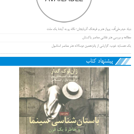
بنیاد حیدرعلی‌اُف، پرواز هنر و فرهنگ آذربایجان؛ نگاه رو به آیندۀ یک ملت
مطالعه و بررسی هنر نقاشی معاصر پاکستان
یک همسایه خوب، گزارشی از پانزدهمین دوسالانه هنر معاصر استانبول
پیشنهاد کتاب