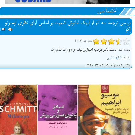
اختصاصی
بررسی ترجمه سه اثر از اریک امانوئل اشمیت بر اساس آرای نظری اومبرتو
اِکو
رتبه 3.50 (3 رای)
نوشته شده توسط دکتر مرضیه اطهاری نیک عزم و رعنا طاهرزاده
دسته:
نشانه‎شناسی
منتشر شده در 1397-05-14 02:20