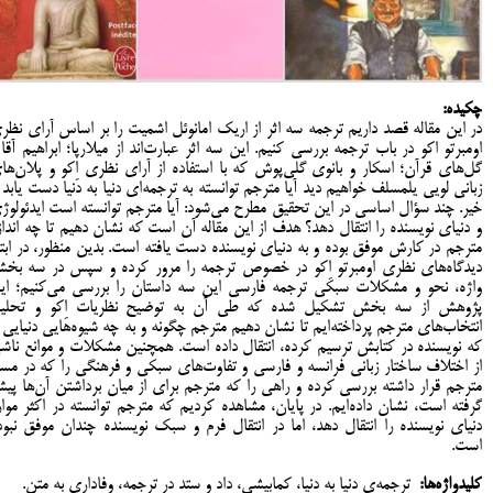
چکیده:
در این مقاله قصد داریم ترجمه سه اثر از اریک امانوئل اشمیت را بر اساس آرای نظر
اومبرتو اکو در باب ترجمه بررسی کنیم. این سه اثر عبارت‌اند از میلارپا؛ ابراهیم آقا 
گل‌های قرآن؛ اسکار و بانوی گلی‌پوش که با استفاده از آرای نظری اِکو و پلان‌ها
زبانی لویی یلمسلف خواهیم دید آیا مترجم توانسته به ترجمه‌ای دنیا به دنیا دست یابد ی
خیر. چند سؤال اساسی در این تحقیق مطرح می‌شود: آيا مترجم توانسته است ایدئولوژ
و دنیای نویسنده را انتقال دهد؟ هدف از اين مقاله آن است كه نشان دهيم تا چه انداز
مترجم در كارش موفق بوده و به دنياي نويسنده دست يافته است. بدین منظور، در ابتد
دیدگاه‌های نظری اومبرتو اِکو در خصوص ترجمه را مرور کرده و سپس در سه بخش
واژه، نحو و مشکلات سبکی ترجمه فارسی این سه داستان را بررسی می‌کنیم؛ ای
پژوهش از سه بخش تشکیل شده که طی آن به توضیح نظریات اِکو و تحلی
انتخاب‌های مترجم پرداخته‌ایم تا نشان دهیم مترجم چگونه و به چه شیوه‌هایی دنیایی ر
که نویسنده در کتابش ترسیم کرده، انتقال داده است. همچنین مشکلات و موانع ناش
از اختلاف ساختار زبانی فرانسه و فارسی و تفاوت‌های سبکی و فرهنگی را که در مسی
مترجم قرار داشته بررسی کرده و راهی را که مترجم برای از میان برداشتن آن‌ها پی
گرفته است، نشان داده‌ایم. در پایان، مشاهده کردیم که مترجم توانسته در اکثر موار
دنیای نویسنده را انتقال دهد، اما در انتقال فرم و سبک نویسنده چندان موفق نبود
است.
کلیدواژه‌ها:
ترجمه‌ی دنیا به دنیا، کمابیشی، داد و ستد در ترجمه، وفاداری به متن.