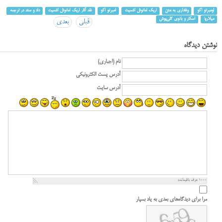
اومبرتو اکو
وفاداری به متن
اریک امانوئل اشمیت
امبرتو اکو
نقد آثار اریک امانوئل اشمیت
داد و ستد در ترجمه
میلارپا
اسکار و بانوی گلی‌پوش
قبلی
بعدی
نوشتن دیدگاه
نام (اجباری)
آدرس پست الکترونیکی
آدرس سایت
1000
حرف باقیمانده
مرا برای دیدگاه‌های بعدی به یاد بسپار