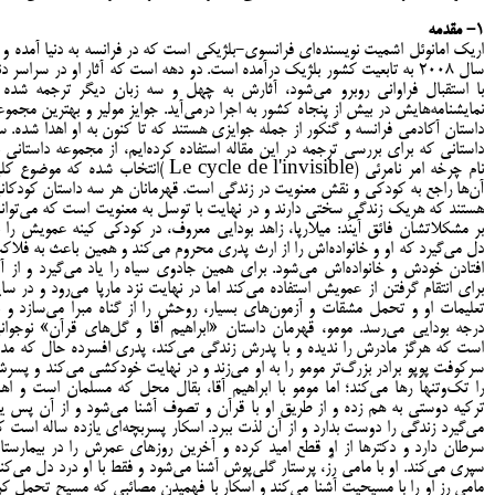
1- مقدمه
اریک امانوئل اشمیت نویسنده‌ای فرانسوی-بلژیکی است که در فرانسه به دنیا آمده و ا
سال 2008 به تابعیت کشور بلژیک درآمده است. دو دهه است که آثار او در سراسر دنی
با استقبال فراوانی روبرو می‌شود، آثارش به چهل و سه زبان دیگر ترجمه شده 
نمایشنامه‌هایش در بیش از پنجاه کشور به اجرا درمی‌آید. جوایز مولیر و بهترین مجموع
داستان آکادمی فرانسه و گنکور از جمله جوایزی هستند که تا کنون به او اهدا شده. س
داستانی که برای بررسی ترجمه در این مقاله استفاده کرده‌ایم، از مجموعه داستانی ب
نام چرخه امر نامرئی (Le cycle
de l'invisible )انتخاب شده که موضوع ک
آن‌ها راجع به کودکی و نقش معنویت در زندگی است. قهرمانان هر سه داستان کودکان
هستند که هریک زندگیِ سختی دارند و در نهایت با توسل به معنویت است که می‌توانن
بر مشکلاتشان فائق آیند: میلارپا، زاهد بودایی معروف، در کودکی کینه عمویش را ب
دل می‌گیرد که او و خانواده‌اش را از ارث پدری محروم می‌کند و همین باعث به فلاک
افتادن خودش و خانواده‌اش می‌شود. برای همین جادوی سیاه را یاد می‌گیرد و از آ
برای انتقام گرفتن از عمویش استفاده می‌کند اما در نهایت نزد مارپا می‌رود و در سای
تعلیمات او و تحمل مشقات و آزمون‌های بسیار، روحش را از گناه مبرا می‌سازد و ب
درجه بودایی می‌رسد. مومو، قهرمان داستان «ابراهیم آقا و گل‌های قرآن» نوجوان
است که هرگز مادرش را ندیده و با پدرش زندگی می‌کند، پدری افسرده حال که مدا
سرکوفت پوپو برادر بزرگ‌تر مومو را به او می‌زند و در نهایت خودکشی می‌کند و پسر
را تک‌وتنها رها می‌کند؛ اما مومو با ابراهیم آقا، بقال محل که مسلمان است و اه
ترکیه دوستی به هم زده و از طریق او با قرآن و تصوف آشنا می‌شود و از آن پس یا
می‌گیرد زندگی را دوست بدارد و از آن لذت ببرد. اسکار پسربچه‌ای یازده ساله است ک
سرطان دارد و دکترها از او قطع امید کرده و آخرین روزهای عمرش را در بیمارستا
سپری می‌کند. او با مامی رُز، پرستار گلی‌پوش آشنا می‌شود و فقط با او درد دل می‌کند
مامی رز او را با مسیحیت آشنا می‌کند و اسکار با فهمیدن مصائبی که مسیح تحمل کر