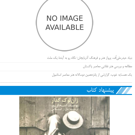
بنیاد حیدرعلی‌اُف، پرواز هنر و فرهنگ آذربایجان؛ نگاه رو به آیندۀ یک ملت
مطالعه و بررسی هنر نقاشی معاصر پاکستان
یک همسایه خوب، گزارشی از پانزدهمین دوسالانه هنر معاصر استانبول
پیشنهاد کتاب