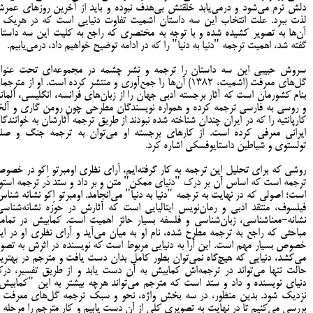
دلش نرم می‌شود و درمی‌یابد خلقتش بی‌هدف نبوده و باید از آخرین روزهای عمر
لذت ببرد. علت انتخاب این سه داستان اشمیت تفاوت دنیایی است که در هریک ا
آن‌ها به تصویر کشیده شده و با توجه به مختصری که راجع به کلیت این سه داستا
گفته شد، اهمیت ترجمه "دنیا به دنیا" را که در ادامه توضیح خواهیم داد، درمی‌یابیم.
سروش حبیبی این سه داستان را ترجمه و نشر چشمه در مجموعه‌ای تحت عنوا
گل‌های معرفت (اشمیت، 1382) آن‌ها را جمع‌آوری و منتشر کرده است. او از مترجم
بنام کشورمان است که آثار برجسته ادبی جهان را از زبان‌های فرانسه، انگلیسی، آلمان
و روسی به فارسی ترجمه کرده و همواره نویسندگان مطرحی چون رومن گاری و آلخ
کارپانتیه را که در ایران چندان شناخته شده نبودند از طریق ترجمه آثارشان به خوانندگا
ایرانی معرفی کرده است. از کارهای برجسته او می‌توان به ترجمه جنگ و صل
تولستوی و شیاطین داستایوفسکی اشاره کرد.
روشی که برای تحلیل این ترجمه به کار گرفته‌ایم، آرای نظری اومبرتو اِکو در خصو
ترجمه است که اساس آن بر درک "دنیای ممکن" متن و بر داد و ستد در ترجمه استوا
است؛ اصولی که در نهایت به ترجمه "دنیا به دنیا" می‌انجامد. اومبرتو اِکو نشانه شناس
فیلسوف، منتقد ادبی و رمان‌نویس ایتالیایی است که آثارش در حوزه نشانه‌شناسی
نشانه-معناشناسی، زبان‌شناسی و فلسفه بسیار حائز اهمیت است. کمابیش در تمام
مباحثی که راجع به ترجمه مطرح شده، نام او به میان می‌آید و آرای نظری او در ای
خصوص بسیار مهم است. این آرا به دنیایی مربوط است که نویسنده در اثرش به تصوی
می‌کشد، دنیایی که هیچ‌گاه نمی‌توان بطور کامل بدان دست یافت و مترجم در بهتری
حالت تنها می‌تواند در ترجمه‌اش کمابیش به آن دست یابد و از طریق تفسیر، در
دنیای نویسنده و داد و ستد است که مترجم می‌تواند هرچه بیشتر به این "کمابیش
نزدیک شود. بدین منظور، در سه بخش واژه، نحو و سبک ترجمه گل‌های معرفت ر
بررسی می‌کنیم تا در نهایت به تصویری کلی از آن دست یابیم و کار مترجم را مرحله ب