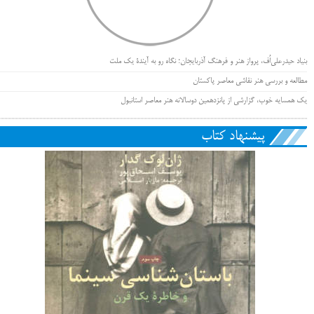
بنیاد حیدرعلی‌اُف، پرواز هنر و فرهنگ آذربایجان؛ نگاه رو به آیندۀ یک ملت
مطالعه و بررسی هنر نقاشی معاصر پاکستان
یک همسایه خوب، گزارشی از پانزدهمین دوسالانه هنر معاصر استانبول
پیشنهاد کتاب