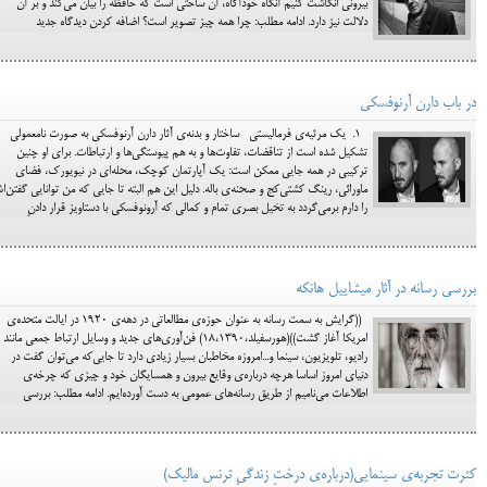
بیرونی انگاشت کنیم آنگاه خودآگاه، آن ساحتی است که حافظه را بیان می‌کند و بر آن
دلالت نیز دارد. ادامه مطلب: چرا همه چیز تصویر است؟ اضافه کردن دیدگاه جدید
در باب دارن آرنوفسکی
1. یک مرثیه‌ی فرمالیستی ساختار و بدنه‌ی آثار دارن آرنوفسکی به صورت نامعمولی
تشکیل شده است از تناقضات، تفاوت‌ها و به هم پیوستگی‌ها و ارتباطات. برای او چنین
ترکیبی در همه جایی ممکن است: یک آپارتمان کوچک، محله‌ای در نیویورک، فضای
ماورائی، رینگ کشتی‌کج و صحنه‌ی باله. دلیل این هم البته تا جایی که من توانایی گفتن‌
را دارم برمی‌گردد به تخیل بصری تمام و کمالی که آرونوفسکی با دستاویز قرار دادنِ
بررسی رسانه در آثار میشاییل هانکه
((گرایش به سمت رسانه به عنوان حوزه‌ی مطالعاتی در دهه‌ی 1920 در ایالت متحده‌ی
امریکا آغاز گشت))(هورسفیلد،18،1390) فن‌آوری‌های جدید و وسایل ارتباط جمعی مانند
رادیو، تلویزیون، سینما و...امروزه مخاطبان بسیار زیادی دارد تا جایی‌که می‌توان گفت در
دنیای امروز اساسا هرچه درباره‌ی وقایع بیرون و همسایگان خود و چیزی که چرخه‌ی
اطلاعات می‌نامیم از طریق رسانه‌های عمومی به دست آورده‌ایم. ادامه مطلب: بررسی
کثرت تجربه‌ی سینمایی(درباره‌ی درختِ زندگیِ ترنس مالیک)