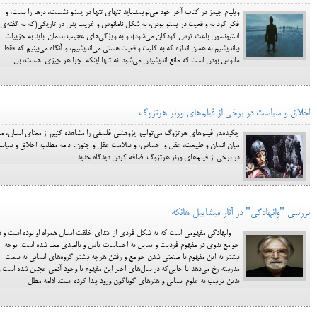
ویلیام جیمز در کتاب آخر خود می‌نویسد:باید تنهای تنها در پستو نشست، درها را بست، و
فکر کرد به واقعیت در پستو بودن، به شکل نامانوس و غریب بدن در تاریکی(که به گفته‌ی
استیونسون باعث ترس کودکان می‌شود)، و به ویژگی‌های عجیب بدنمان. باید به جزییات
بیاندیشیم به همان اندازه که به کلیت واقعیت هستی می‌اندیشیم، و آنگاه می‌بینیم که فقط
مانوس بودن است که مانع اندیشیدن می‌شود. نه تنها اینکه چرا هر چیزی هست، بل
اخلاق و سیاست در برخی از فیلم‌های ورنر هرتزوگ
چکیده:در فیلم‌های هرتزوگ می‌توانیم پژوهشی فلسفی را مشاهده کنیم از معنای انسان، مر
میان انسان و طبیعت، عقل و احساس، و سلامت عقل و جنون. ادامه مطلب: اخلاق و سیا
در برخی از فیلم‌های ورنر هرتزوگ اضافه کردن دیدگاه جدید
بررسی "وانهادگی" در آثار میشاییل هانکه
وانهادگی مفهومی است که به شکل فردی از ابتدای خلقت انسان همراه او بوده است و د
جوامع بدوی در مفهوم فردیت و تمایل به احساسات یاس و ناامیدی معنا شده است. توجه
بیشتر به این مفهوم با صنعتی شدن جوامع و رفتن هرچه بیشتر گروه‌های انسانی به سمت
مدرنیته رخ می‌دهد تا جایی‌که در سال‌های اخیر این مفهوم با وجود آدمی عجین شده است و
بدین ترتیب به علوم انسانی و هنرهای گوناگون ورود پیدا کرده است. ادامه مطل