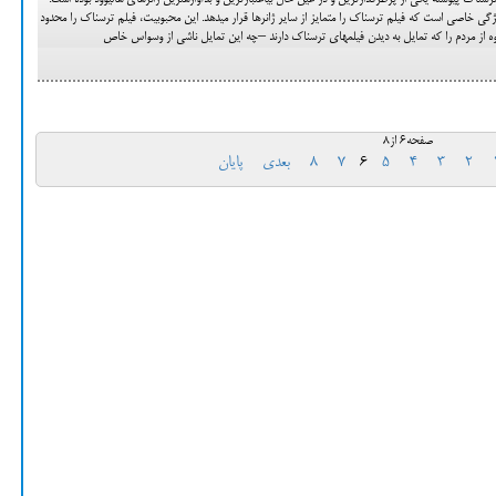
سرمقاله از مجید رحیمی جعفری "فیلم ترسناک پیوسته یکی از پرطرفدارترین و در عین حال بی‎اعتبارترین و بدآوازه‎ترین ژانرهای هالیوود بوده است.
این نوع محبوبیت به خودی خود دارای ویژگی‎ خاصی است که فیلم ترسناک را متمایز از سایر ژانرها قرار می‎دهد. این محبوبیت، فیلم ترسناک را محدود
صفحه6 از8
2
3
4
5
6
7
8
بعدی
پایان