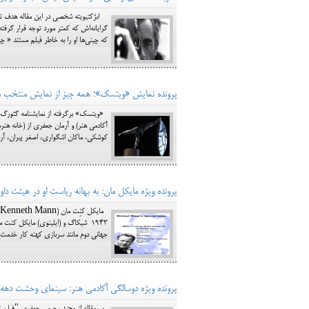
ابژکتیویته شخصی در این مقاله هدف تمرک
که چینی‌ها او را به خاطر فیلم مستند « چین»[1] مورد انتقاد قرار دادند شروع می‌کنم. آنتونیونی توضیح می‌دهد که چر
پرونده نمایش «ویتسک»؛ همه چیز از نمایش منتخب مردم،
«ویتسک» برگرفته از نمایشنامه گئورگ ب
کوشکی، ماکان اشگواری، اصغر پیران، آرم
پرونده ویژه مایکل مان: به بهانه ریاست او در هیئت داور
1943 شیکاگ و (ایلی‎ن
جهانی دوم مانند سربازی کهنه کار خدمت 
پرونده ویژه دوسالگی آکادمی هنر: سینمای وحشت دهه