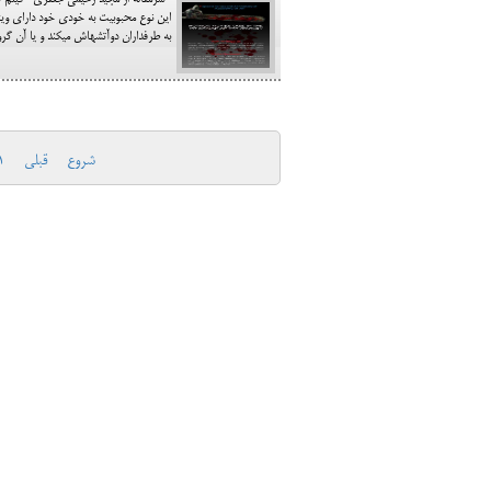
به طرفداران دوآتشه‎اش می‎کند و یا آن گروه از مردم را که تمایل به دیدن فیلم‎های ترسناک دارند –چه این تمایل ناشی از وسواس خاص
شروع
قبلی
1