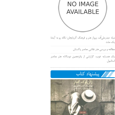
بنیاد حیدرعلی‌اُف، پرواز هنر و فرهنگ آذربایجان؛ نگاه رو به آیندۀ
یک ملت
مطالعه و بررسی هنر نقاشی معاصر پاکستان
یک همسایه خوب، گزارشی از پانزدهمین دوسالانه هنر معاصر
استانبول
پیشنهاد کتاب