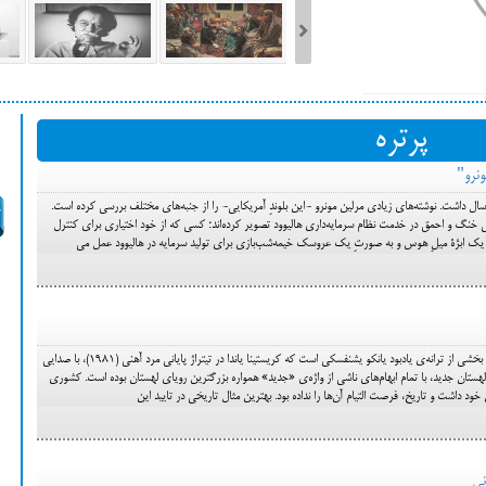
ست فیلم‌های بخش مسابقه جشنواره فیلم ونیز ۲۰۲۲ مشخص شد، سهم پررنگ
پرتره
ه کن، راه برای مستقل‌ها
ونرو"
گر مرلین مونرو زنده بود اکنون88 سال داشت. نوشته‌های زیادی مرلین مونرو -این بلوندِ آمریکایی- را از جنبه‌های مختلف بررسی کرده است.
ی خنگ و احمق در خدمت نظام سرمایه‌داری هالیوود تصویر کرده‌اند؛ کسی که از خود اختیاری برای کنترل
ت یک ابژة میلِ هوس و به صورتِ یک عروسک خیمه‌شب‌بازی برای تولید سرمایه در هالیوود عمل می
«برای آزادی، نان و لهستان جدید». این بخشی از ترانه‌ی یادبود یانکو یشنفسکی است که کریستینا یاندا در تیتراژ پایانی مرد آهنی (1981)، با صدایی
ستان جدید، با تمام ابهام‌های ناشی از واژه‌ی «جدید» همواره بزرگترین رویای لهستان بوده است. کشوری
د داشت و تاریخ، فرصت التیام آن‌ها را نداده بود. بهترین مثال ‌تاریخی در تایید این
نی