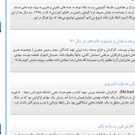
ز بر مضامین و فلسفه آنتونیونی نیست بلکه توجه به جنبه های تجربی و هنری به ویژه جنبه های مستند
گرایانه‌اش که کمتر مورد توجه قرار گرفته است. از مصاحبه نه چندان معروف او با گیدئون باچمن در «فیلم کوارترلی» که در 1975، سه سال بعد از این
ا هرگز در این
 منتقدان و جشنواره تئاتر فجر در سال 91
وشنر نویسنده، کارگردان و طراح صحنه: رضا ثروتی تهیه کنندگان: مجید رحیمی جعفری از (مجموعه هنری
آکادمی هنر) و آرمان جعفری از (خانه هنرهای شهری) بازیگران: مرتضی اسماعیل کاشی، پانته‎آ پناهی‎ها، بابک حمیدیان/شهرام حقیقت دوست، مهدی
ین هایراپتیان/آریا مظلوم زاده و حمیدرضا الله بخش/رضا سجادی ادامه مطلب: پرونده نمایش «ویتسک»؛
ان جشنواره فیلم ونیز
مایکل کنِت مان (Michael Kenneth Mann) کارگردان، فیلمنامه نویس، تهیه کننده و عضو هیئت علمی دانشگاه فیلم لندن متولد: 5 فوریه
وی) مایکل کنت مان در شیکاگو در یک خانواده یهودی خواربارفروش به دنیا آمد. پدرش یک مهاجر اوکراینی بود که در جنگ
کرد. مادرش متعلق به یک خانواده محلی شیکاگویی بود. مان رابطه نزدیکی با پدر و پدربزرگش داشت. او د
 آغازین قرن بیست و یکم