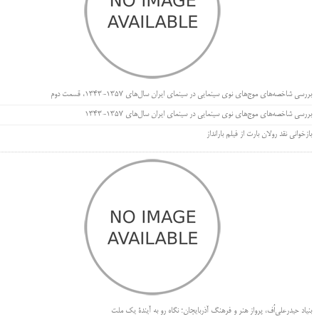
بررسی شاخصه‌های موج‌های نوی سینمایی در سینمای ایران سال‌های 1357-1343، قسمت دوم
بررسی شاخصه‌های موج‌های نوی سینمایی در سینمای ایران سال‌های 1357-1343
بازخوانی نقد رولان بارت از فیلم بارانداز
بنیاد حیدرعلی‌اُف، پرواز هنر و فرهنگ آذربایجان؛ نگاه رو به آیندۀ یک ملت