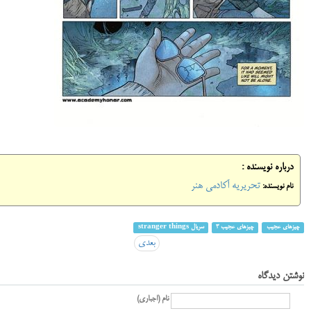
درباره نویسنده :
تحریریه آکادمی هنر
نام نویسنده:
چیزهای عجیب
چیزهای عجیب 3
سریال stranger things
بعدی
نوشتن دیدگاه
نام (اجباری)