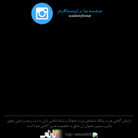
تارنماي آکادمي هنر در پايگاه ساماندهي وزارت فرهنگ و ارشاد اسلامي ايران به ثبت رسيده و تمامي حقوق
مادي و معنوي محتواي آن متعلق به «مجموعه هنري آکادمي هنر» است.