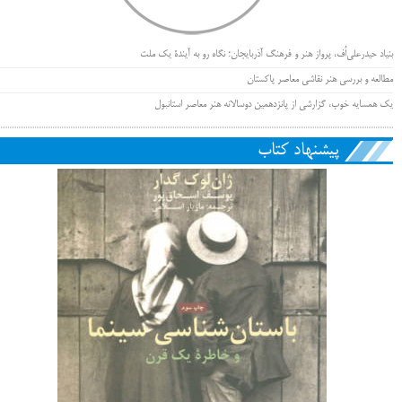
بنیاد حیدرعلی‌اُف، پرواز هنر و فرهنگ آذربایجان؛ نگاه رو به آیندۀ یک ملت
مطالعه و بررسی هنر نقاشی معاصر پاکستان
یک همسایه خوب، گزارشی از پانزدهمین دوسالانه هنر معاصر استانبول
پیشنهاد کتاب