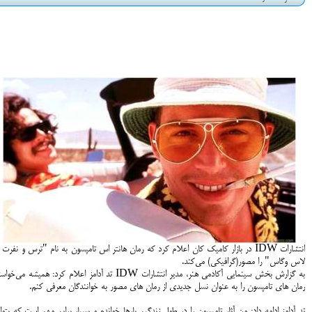
انتشارات IDW در بازار کامیک کان اعلام کرد که رمان هانتر اس تامپسون به نام "ترس و نفرت 
لاس وگاس" را مصور(گرافیکی) می‌کند.
به گزارش بخش سینمایی آکادمی هنر، مدیر انتشارات IDW تد آدامز اعلام کرد: همیشه می‌خو
رمان های تامپسون را به عنوان نسل جدیدی از رمان های مصور به خوانندگان معرفی کنم.
تد آدامز ادامه داد: من آثار تامپسون را در طول زندگیم بارها خواندم و بسیار برایم مهم است که بتوا