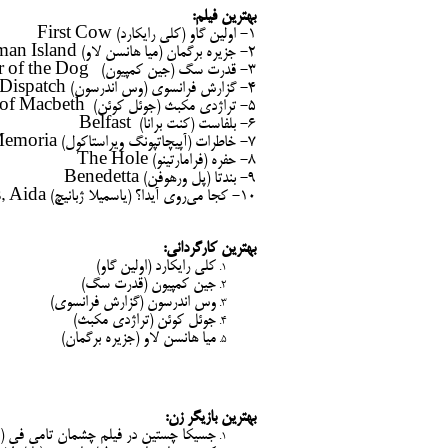
بهترین فیلم:
۱- اولین گاو (کلی رایکارد) First Cow
۲- جزیره برگمان (میا هانسن لاو) Bergman Island
۳- قدرت سگ (جین کمپیون) The Power of the Dog
۴- گزارش فرانسوی (وس اندرسون) The French Dispatch
۵- تراژدی مکبث (جوئل کوئن) The Tragedy of Macbeth
۶- بلفاست (کنت برانا) Belfast
۷- خاطرات (آپیچاتپونگ ویراستاکول) Memoria
۸- حفره (فرامارتینو) The Hole
۹- بندتا (پل ورهوفن) Benedetta
۱۰- کجا می‌روی آیدا؟ (یاسمیلا ژبانیچ) Quo Vadis, Aida؟
بهترین کارگردانی:
کلی رایکارد (اولین گاو)
جین کمپیون (قدرت سگ)
وس اندرسون (گزارش فرانسوی)
جوئل کوئن (تراژدی مکبث)
میا هانسن لاو (جزیره برگمان)
بهترین بازیگر زن:
جسیکا چستین در فیلم چشمان تامی فی (م