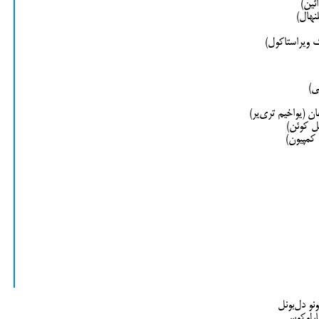
ئین)
نهال)
گ ویراستاکول)
ی)
ن (یواخیم تری‌یر)
ل کوئن)
کمپیون)
نو دل‌بونل
بارلوکوس