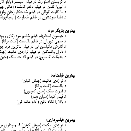
کریستن استوارت در فیلم اسپنسر (پابلو لارا
الیویا کلمن در فیلم دختر گمشده (مگی جیل
مارگارت کوالی در فیلم خدمتکار (جان ولز)
تیلدا سوئینتون در فیلم خاطرات (آپیچاتپون
بهترین بازیگر مرد:
جیسون استاتهام فیلم خشم مرد (گای ریچ
جیمی دورنان در فیلم بلفاست (کنت برانا)
آندرش دانیلسن لی در فیلم بدترین فرد جها
دنزل واشنگتن در فیلم تراژدی مکبث (جوئ
بندیکت کامبربچ در فیلم قدرت سگ (جین 
بهترین فیلمنامه:
تراژدی مکبث (جوئل کوئن)
بلفاست (کنت برانا)
قدرت سگ (جین کمپیون)
فیلم کودا (سیان هدر)
بالا را نگاه نکن (آدام مک کی)
بهترین فیلمبرداری:
تراژدی مکبث (جوئل کوئن) فیلمبرداری برو
بلفاست (کنت برانا) فیلمبرداری هریس زام