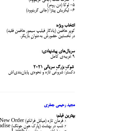
۵- لوکا (دن رومر)
۶- لیکریش پیتزا (جانی گرینوود)
انتخاب ویژه:
کوپر هافمن (یادگارِ فیلیپ سیمور هافمنِ فقید)
در نخستین حضورش به‌عنوانِ بازیگر.
سریال‌های پیشنهادی:
۹ غریبه‌ی کامل
شوکِ بزرگِ سریالیِ ۲۰۲۱
دکستر: شروعی تازه و نحوه‌ی پایان‌بندی‌اش
مجید رحیمی جعفری
بهترین فیلم:
فرمان تازه (میکل فرانکو) New Order
شب در بهشت (پارک هون جونگ) Night in Paradise