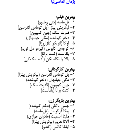
پژمان الماسی‌نیا
بهترین فیلم:
۱- تل‌ماسه (دنی ویلنوو)
۲- لیکریش پیتزا (پل توماس اندرسن)
۳- قدرت سگ (جین کمپیون)
۴- دختر گم‌شده (مگی جیلنهال)
۵- لوکا (انریکو کازاروزا)
۶- کوچه‌ی کابوس (گیرمو دل تورو)
۷- بلفاست (کنت برانا)
۸- بالا را نگاه نکن (آدام مک‌کی)
بهترین کارگردانی:
۱- پل توماس اندرسن (لیکریش پیتزا)
۲- مگی جیلنهال (دختر گم‌شده)
۳- جین کمپیون (قدرت سگ)
۴- کنت برانا (بلفاست)
بهترین بازیگر زن:
1- جسی باکلی (دختر گم‌شده)
2- ربکا فرگوسن (تل‌ماسه)
3- ملینا اسمیت (مادران موازی)
4- آلانا هایم (لیکریش پیتزا)
5- ایلکا گاشی (کندو)