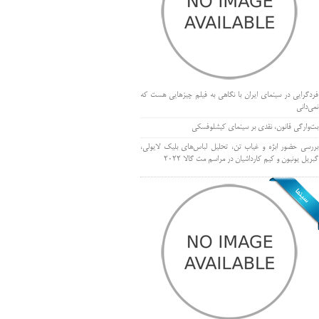
فردگرایی در سینمای ایران با نگاهی به فیلم چیزهایی هست که
نمی‌دانی
بت‌وارگی قانون، نقدی بر سینمای کیشلوفسکی
بررسی حضور ابژه و غیاب تن، تحلیل لباس‌های بلیک لایولی،
گبریل یونیون و کیم کارداشیان در مراسم مت گالا ۲۰۲۲