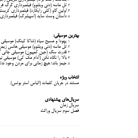
تل ماسه (دنی ویلنوو) فیلمبرداری گرگ فری
اولین گاو (کلی رایکارد) فیلمبرداری کریست
داستان وست ساید (اسپیلبرگ) فیلمبرداری
بهترین موسیقی:
یهودا و مسیح سیاه (شاکا کینگ) موسیقی 
تل ماسه (دنی ویلنوو) موسیقی هانس زیمر
قدرت سگ (جین کمپیون) موسیقی جانی گر
بالا را نگاه نکن (آدام مک کی) موسیقی ن
جیمز باند؛ هیچ زمانی برای مردن وجود ندا
انتخاب ویژه
مستند در جریان کلمات (الیاس استر بوتس)
سریال‌های پیشنهادی
سریال زمان
فصل سوم سریال وراثت