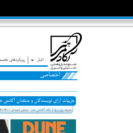
اخبار
رویکردهای تخص
اختصاصی
جزییات آرای نویسندگان و منتقدان آکادمی هنر 
دسته:
بهترین‎ها از نگاه آکادمی هنر
منتشر شده در 1400-12-24 03:18