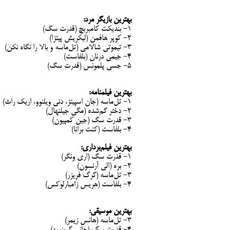
بهترین بازیگر مرد:
1- بندیکت کامبربچ (قدرت سگ)
2- کوپر هافمن (لیکریش پیتزا)
3- تیموتی شالامی (تل‌ماسه و بالا را نگاه نکن)
4- جیمی درنان (بلفاست)
5- جسی پلمونس (قدرت سگ)
بهترین فیلمنامه:
۱- تل‌ماسه (جان اسپیتز، دنی ویلنوو، اریک راث)
۲- دختر گم‌شده (مگی جیلنهال)
۳- قدرت سگ (جین کمپیون)
۴- بلفاست (کنت برانا)
بهترین فیلم‌برداری:
۱- قدرت سگ (اری ونگر)
۲- بره (الی آرنسون)
۳- تل‌ماسه (گرگ فریزر)
۴- بلفاست (هریس زامبارلوکس)
بهترین موسیقی:
۳- تل‌ماسه (هانس زیمر)
۴- قدرت سگ (جانی گرینوود)