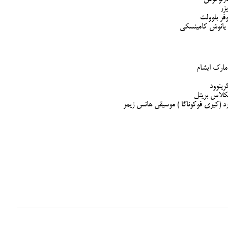
زر
وفر بلوولت
 یانوش کامینسکی
مارک ایشام
ینوود
یکلاس بریتل
رد (کیری فوکوناگا ) موسیقی هانس زیمر