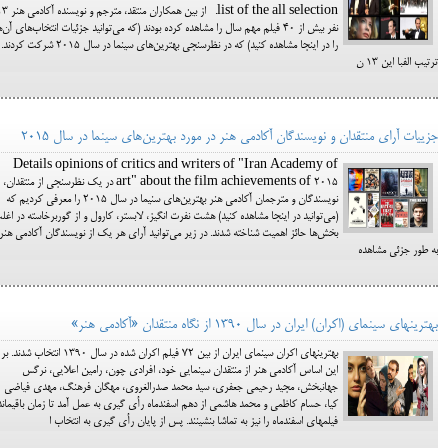
list of the all selection. از بین همکاران منتقد، متر
نفر بیش از 40 فیلم مهم سال را مشاهده کرده بودند (که می‌توانید جزئیات انتخاب‌های آن‌ه
را در اینجا مشاهده کنید) که در نظرسنجی بهترین‌های سینما در سال 2015 شرک
ترتیب الفبا این 13 ن
جزییات آرای منتقدان و نویسندگان آکادمی هنر در مورد بهترین‌های سینما در سال 2015
Details opinions of critics and writers of "Iran Academy of
art" about the film achievements of 2015 در یک نظرسنجی از منتقدان،
نویسندگان و مترجمان آکادمی هنر بهترین‌های سنیما در سال 2015 را معرفی کردیم که
(می‌توانید در اینجا مشاهده کنید) هشت نفرت انگیز، لابستر، کارول و از گوربرخاسته در اغل
بخش‌ها حائز اهمیت شناخته شدند. در زیر می‌توانید آرای هر یک از نویسندگان آکادمی هنر 
به طور جزئی مشاهده
بهترین‎های سینمای (اکران) ایران در سال 1390 از نگاه منتقدان «آکادمی هنر»
بهترین‎های اکران سینمای ایران از بین 72 فیلم اکران شده در سال 1390 انتخاب شدند. بر
این اساس آکادمی هنر از منتقدان سینمایی خود، افرادی چون، رامین اعلایی، نرگس
جهانبخش، مجید رحیمی جعفری، سید محمد صدرالغروی، مهگان فرهنگ، مهدی فیاضی
کیا، حسام کاظمی و محمد هاشمی از دهم اسفندماه رأی گیری
فیلم‎های اسفندماه را نیز به تماشا بنشینند. پس از پایان رأی گیری به انتخاب ا