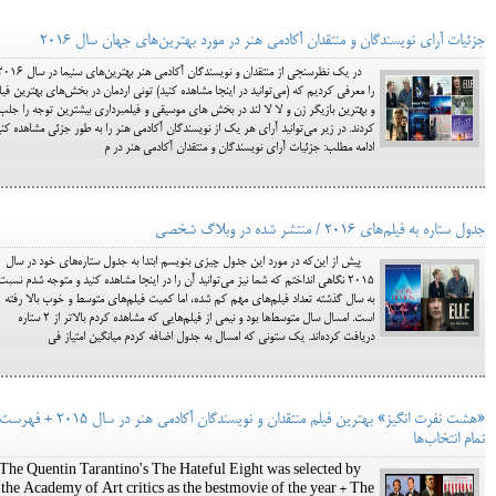
جزئیات آرای نویسندگان و منتقدان آکادمی هنر در مورد بهترین‌های جهان سال 2016
در یک نظرسنجی از منتقدان و نویسندگان آکادمی هنر بهترین‌های سنیما در
را معرفی کردیم که (می‌توانید در اینجا مشاهده کنید) تونی اردمان در بخش‌های بهترین فیل
و بهترین بازیگر زن و لا لا لند در بخش های موسیقی و فیلمبرداری بیشترین توجه را جلب
کردند. در زیر می‌توانید آرای هر یک از نویسندگان آکادمی هنر را به طور جزئی مشاهده کنی
ادامه مطلب: جزئیات آرای نویسندگان و منتقدان آکادمی هنر در م
جدول ستاره به فیلم‌های 2016 / منتشر شده در وبلاگ شخصی
پیش از این‌که در مورد این جدول چیزی بنویسم ابتدا به جدول ستاره‌های خود در سال
2015 نگاهی انداختم که شما نیز می‌توانید آن را در اینجا مشاهده کنید و متوجه شدم نسبت
به سال گذشته تعداد فیلم‌های مهم کم شده، اما کمیت فیلم‌های متوسط و خوب بالا رفته
است. امسال سال متوسط‌ها بود و نیمی از فیلم‌هایی که مشاهده کردم بالاتر از 2 ستاره
دریافت کرده‌اند. یک ستونی که امسال به جدول اضافه کردم میانگین امتیاز فی
«هشت نفرت انگیز» بهترین فیلم منتقدان و نویسندگان آکادمی هنر در سال 2015 + فهرس
تمام انتخاب‌ها
The Quentin Tarantino's The Hateful Eight was selected by
the Academy of Art critics as the bestmovie of the year + The