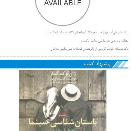
بنیاد حیدرعلی‌اُف، پرواز هنر و فرهنگ آذربایجان؛ نگاه رو به آیندۀ یک ملت
مطالعه و بررسی هنر نقاشی معاصر پاکستان
یک همسایه خوب، گزارشی از پانزدهمین دوسالانه هنر معاصر استانبول
پیشنهاد کتاب