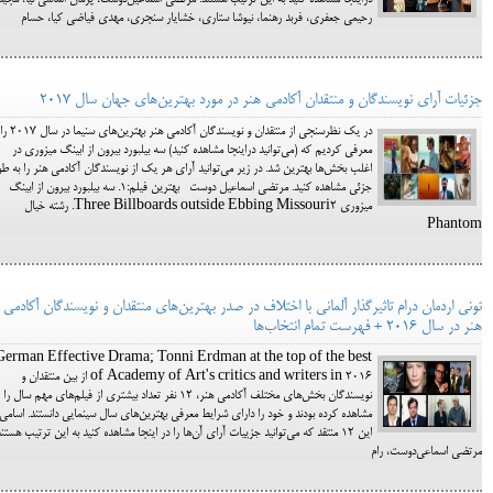
دراینجا مشاهده کنید به این ترتیب هستند: مرتضی اسماعیل‌دوست، پژمان الماسی نیا، مجید
رحیمی جعفری، فربد رهنما، نیوشا ستاری، خشایار سنجری، مهدی فیاضی کیا، حسام
جزئیات آرای نویسندگان و منتقدان آکادمی هنر در مورد بهترین‌های جهان سال 2017
در یک نظرسنجی از منتقدان و نویسندگان آکادمی هنر بهترین‌های سنیما در سال 2017 را
معرفی کردیم که (می‌توانید دراینجا مشاهده کنید) سه بیلبورد بیرون از ابینگ میزوری در
اغلب بخش‌ها بهترین شد. در زیر می‌توانید آرای هر یک از نویسندگان آکادمی هنر را به طو
جزئی مشاهده کنید. مرتضی اسماعیل دوست بهترین فیلم:1. سه بیلبورد بیرون از ابینگ
میزوری Three Billboards outside Ebbing Missouri2. رشته خیال
Phantom
تونی اردمان درام تاثیرگذار آلمانی با اختلاف در صدر بهترین‌های منتقدان و نویسندگان آکادمی
هنر در سال 2016 + فهرست تمام انتخاب‌ها
German Effective Drama; Tonni Erdman at the top of the best
of Academy of Art's critics and writers in 2016 از بین منتقدان و
نویسندگان بخش‌های مختلف آکادمی هنر، 12 نفر تعداد بیشتری از فیلم‌های مهم سال را
مشاهده کرده بودند و خود را دارای شرایط معرفی بهترین‌های سال سینمایی دانستند. اسامی
این 12 منتقد که می‌توانید جزییات آرای آن‌ها را در اینجا مشاهده کنید به این ترتیب هستند
مرتضی اسماعی‌دوست، رام