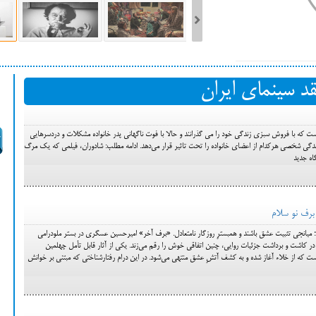
ست فیلم‌های بخش مسابقه جشنواره فیلم ونیز ۲۰۲۲ مشخص شد، سهم پررنگ
قد سینمای ایران
ه کن، راه برای مستقل‌ها
است که با فروش سبزی زندگی خود را می گذرانند و حالا با فوت ناگهانی پدر خانواده مشکلات و دردسرهایی
 زندگی شخصی هرکدام از اعضای خانواده را تحت تاثیر قرار می‌دهد. ادامه مطلب: شادوران، فیلمی که یک مرگ
اه جدید
 برف نو سلام
یانجی تثبیت عشق باشند و همبسترِ روزگار نامتعادل. «برف آخر» امیرحسین عسگری در بستر ملودرامی
 در کاشت و برداشت جزئیات روایی، چنین اتفاقی خوش را رقم می‌زند. یکی از آثار قابل تأمل چهلمین
است که از خلاء آغاز شده و به کشف آتشِ عشق منتهی می‌شود. در این درام رفتارشناختی که مبتنی بر خوانش