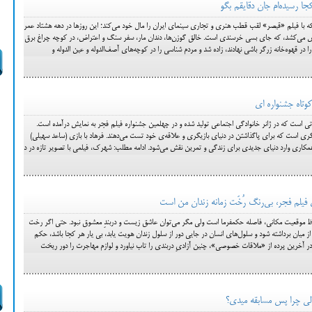
ا رسیده‌ام جان دقایقم بگو
 با فیلم «قیصر» لقب قطب هنری و تجاری سینمای ایران را مال خود می‌کند؛ این روزها در دهه هشتاد عمر
س می‌کشد، که جای بسی خرسندی است. خالق گوزن‌ها، دندان مار، سفر سنگ و اعتراض، در کوچه چراغ برق
 در قهوه‌خانه زرگر باشی نهادند، زاده شد و مردم شناسی را در کوچه‌های آصف‌الدوله و عین الدوله و
کوتاه جشنواره ای
است که در ژانر خانوادگی اجتماعی تولید شده و در چهلمین جشنواره فیلم فجر به نمایش درآمده است.
گری است که برای پاگذاشتن در دنیای بازیگری و علاقه‌ی خود تست می‌دهند. فرهاد با بازی (ساعد سهیلی)
کاری وارد دنیای جدیدی برای زندگی و تمرین نقش می‌شود. ادامه مطلب: شهرک، فیلمی با تصویر تازه در د
فیلم فجر، بی‌رنگ رُخَت زمانه زندان من است
 موقعیت مکانی، فاصله حکمفرما است ولی مگر می‌توان عاشق زیست و دربندِ معشوق نبود. حتی اگر رخت
ا از میان برداشته شود و سلول‌های انسان در جایی دور از سلول زندان هویت یابد، بی یار هر کجا باشد، حکم
ر آخرین پرده از «ملاقات خصوصی»، چنین آزادیِ دربندی را تاب نیاورد و لوازم مهاجرت را دور ریخت
ولی چرا پس مسابقه میدی؟