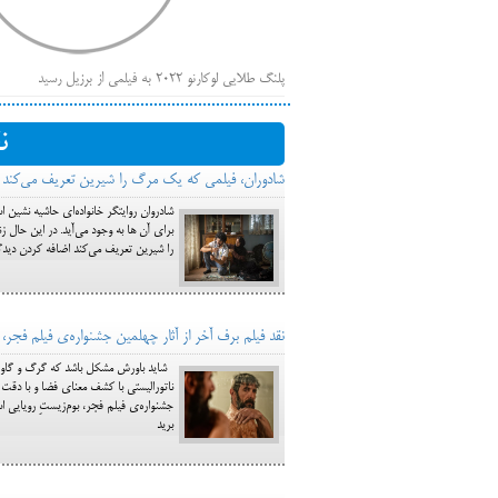
پلنگ طلایی لوکارنو ۲۰۲۲ به فیلمی از برزیل رسید
فهر
ایرانی‌ها
ن
بیرون راندن فیلم‌های منتسب به حامیان کرملین از جشنوار
شادوران، فیلمی که یک مرگ را شیرین تعریف می‌کند
باز است
شادروان روایتگر خانواده‌ای حاشیه نشین 
برای آن ها به وجود می‌آید. در این حال
را شیرین تعریف می‌کند اضافه کردن دیدگ
نقد فیلم برف آخر از آثار چهلمین جشنواره‌ی فیلم فجر،
شاید باورش مشکل باشد که گرگ و گاو؛ م
ناتورالیستی با کشف معنای فضا و با دقت
جشنواره‌ی فیلم فجر، بوم‌زیستِ رویایی 
برید