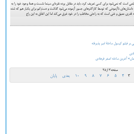
فیلمی است که نمی‌شود برای کسی تعریف کرد، باید در مقابل پرده‌ نقره‌ای سینما نشست و همۀ وجود خود را به
 داستان‌های ناآزمودنی که توسط کاراکتر‌های جسور آزموده می‌شود گذاشت و دست‌ِکم برای یکبار هم که شده
ه قدری عمیق و غنی است که به راحتی مخاطب را در خود غرق می‌کند اما این اتفاق به این راح
شتی بر فیلم کپسول ساختۀ امیر پذیرفته
ادی
رمان» آخرین ساخته اصغر فرهادی
صفحه3 از25
3
4
5
6
7
8
9
10
بعدی
پایان