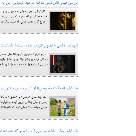
بررسی فیلم خائن‌کشی ساخته‌ مسعود کیمیایی، من به کج
کارگردان بدیع و جوان دهه چهل ایران که
خود همچنان در اتمسفر سینمای ایران نف
( چراغ گاز)، همان‌جایی که سینماتوگراف را
شهرک، فیلمی با تصویر تازه در دنیای سینما، یادداشت 
فیلم شهرک دومین فیلم بلند علی حضرتی 
داستان فیلم روایگتر چند جوان عشق بازی
در این تست قبول شده و با قبول شروط هم
نقد فیلم «ملاقات خصوصی» از آثار چهلمین جشنواره‌ی 
هر چند میان «زندان» و «عشق» به لحاظ
زندان از جان زندانی بیرون آورند و دیواره
حبس خواهد بود؛ همان‌گونه که «فرهاد» د
نقد فیلم تومان ساخته مرتضی فرشباف، تو که همیشه ا