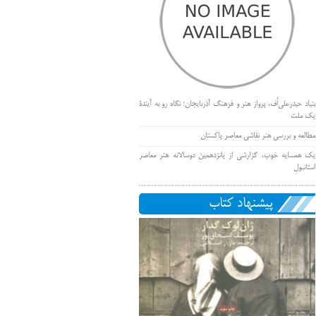
بنیاد حیدرعلی‌اُف، پرواز هنر و فرهنگ آذربایجان؛ نگاه رو به آیندۀ
یک ملت
مطالعه و بررسی هنر نقاشی معاصر پاکستان
یک همسایه خوب، گزارشی از پانزدهمین دوسالانه هنر معاصر
استانبول
پیشنهاد کتاب