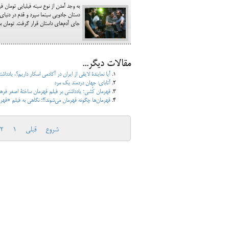
به وجد آمدن از نوع سینه فیلیایی تومان 
دستان جادویی سینما سپرد و قدم در دنیای
جای آدم‌های داستان قرار گرفت. تومان ب
مقالات دیگر...
آیا نمایندۀ لایقی از ایران در آکادمی اسکار داریم؟، یاددا
آتابای: جهان دردمند یک مرد
قهرمان کُشی؛ یادداشتی بر فیلم قهرمان ساختۀ اصغر فره
قهرمان‌ها چگونه قهرمان می‌شوند؟!؛ نگاهی به فیلم «قه
شروع
قبلی
1
2