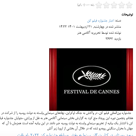
رتبه 0.00 (0 رای)
توضیحات
دسته:
اخبار جشنواره فیلم کن
منتشر شده در چهارشنبه, 21 ارديبهشت 1401 14:22
نوشته شده توسط تحریریه آکادمی هنر
بازدید: 3662
جشنواره بین‌المللی فیلم کن، در واکنش به جنگ اوکراین، نهادهای سینمایی وابسته به دولت روسیه را از شرکت در
هفتادو پنجمین دوره این رویداد منع کرد. به گزارش بخش سینمایی آکادمی هنر به نقل از ورایتی، متولیان جشنواره فیل
کن با انتشار یک بیانیه از تحریم سینمای وابسته به دولت روسیه خبر دادند. در این بیانیه آمده است: همزمان با آن که
جهان با بحران سنگینی روبه‌رو شده که در خلال آن بخشی از اروپا زیر آتش
سعید روستای در کنار بزرگان سینما به بخش مسابقه جشنواره کن ۲۰۲۲ راه یافت