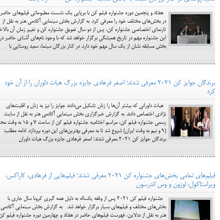
هفتاد و پنجمین دوره جشنواره فیلم کن با برپایی یک نشست مطبوعاتی فیلم‌های حاضر
در بخش‌های مختلف خود را معرفی کرد. به گزارش بخش سینمایی آکادمی هنر به نقل از
تارنمای اختصاصی جشنواره کن، پس از دو سال تعویق جشنواره کن و تغییر زمان آن بالاخ
این جشنواره مهم در تاریخ همیشگی برگزار خواهد شد که با وجود نام‌های آشنای حاضر در
بخش مسابقه نشان از یک سال مهم خود دارد. در کنار بزرگان سینما، سعید روستایی با
برندگان جوایز کن 2021 معرفی شدند؛ اصغر فرهادی جایزه بزرگ هیات داوران را از آن خود
کرد
هیات داورانی که بیشتر آن‌ها را زنان تشکیل می‌دادند جوایز را نیز به زنان و اقلیت‌های
نژادی اختصاص دادند. به گزارش خبرگزاری بخش سینمایی آکادمی هنر به نقل از سایت
رسمی جشنواره فیلم کن، مراسم اختتامیه جشنواره فیلم کن از ساعت ۷ و 
(۹ و نیم به وقت ایران) شروع شد تا به معرفی بهترین‌های این دوره بپردازد. ادامه مطلب:
برندگان جوایز کن 2021 معرفی شدند؛ اصغر فرهادی جایزه بزرگ هیات داوران
فیلم‌های تمامی بخش‌های جشنواره کن 2021 معرفی شدند؛ فیلم‌هایی از فرهادی، کاراکس،
ویراستاکول، اوزون و وس اندرسون
جشنواره فیلم کن 2021 پس از وقفه یکساله به دلیل همه گیری کرونا سال جاری با
بخش‌های مختلف و فیلم‌های بسیار برگزار خواهد شد. به گزارش بخش سینمایی آکادمی
هنر به نقل از ددلاین، فهرست فیلم‌های حاضر در هفتاد و چهارمین دوره جشنواره فیلم کن