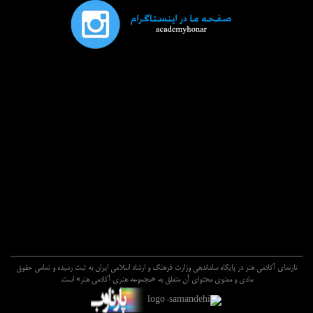
تارنماي آکادمي هنر در پايگاه ساماندهي وزارت فرهنگ و ارشاد اسلامي ايران به ثبت رسيده و تمامي حقوق
مادي و معنوي محتواي آن متعلق به «مجموعه هنري آکادمي هنر» است.