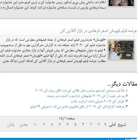
اعلام شد. ساعتی پیش پی‌یر لسکور رییس جشنواره کن و تیری فرمو مدیر این جشنواره در
سینما نرماندی پاریس در نشست رسانه‌ای جشنواره شرکت کردند. این جشنواره امسال به د
عرضه فیلم قهرمان اصغر فرهادی در بازار آنلاین کن
«قهرمان» جدیدترین فیلم اصغر فرهادی از جمله فیلم‌های مطرحی است که در بازار
جشنواره فیلم کن ۲۰۲۰ ارایه خواهد شد. به گزارش خبرگزاری مهر به نقل از سینه‌یوروپ،
۴ فیلم به عنوان فیلم‌های مطرحی که پیش فروش آنها در بازار مجازی جشنواره فیلم کن
امسال ارایه می‌شود نام برده شده که یکی از آنها فیلم «قهرمان» اصغر فرهادی است. ادامه
مطلب: عرضه فیلم قهرمان اصغر فرهادی در بازار آنلاین کن اضافه کردن دیدگاه جدی
مقالات دیگر...
بالاخره سینمای کره هم صاحب نخل طلای کن شد؛ انگل برنده کن 2019
دو خبر خوب از کن 2019: فیلم‌های تارانتینو و کشیشه نیز رسیدند
داوران کن ۲۰۱۹ معرفی شدند، ترکیب جذاب
دو هفته کارگردانان کن 2019 از خالق هالووین تقدیر می‌کند + معرفی 24 فیلم
صفحه1 از15
شروع
قبلی
1
2
3
4
5
6
7
8
9
10
بعدی
پایان