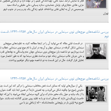
فجر به نمایش درآمد. سعید خانی، تهیه‌کنندگی فیلم را بر عهده دارد و بازیگرانی همچون جو
عزتی، هادی حجازی‌فر، پژمان جمشیدی، ستاره پسیانی، مانی حقیقی و استاد سعید
پورصمیمی در آن به ایفای نقش پرداخته‌اند. فیلم، زندگی یک پدر و پسر در جنوب شهر
تهران
بررسی شاخصه‌های موج‌های نوی سینمایی در سینمای ایران سال‌های 1357-1343، قسمت
دوم
در قسمت قبلی مقاله که می‌توانید آن را در اینجا مطالعه کنید، به تفاوت‌های موج‌های
سینمایی شکل گرفته در سینمای جهان و آن‌چه در ایران با نام موج نوی سینمایی خطاب ش
است بپردازیم. دو شاخصه بارز موج‌های نوی سینمای جهان عدم وابستگی به نهادهای قدر
و حتی جریان غالب سینمایی زمانه خود و مباحث نظری سینما بود که به طور اختصار مورد
تحلیل قرار گرفت. حال در این قسمت به دو شاخصه مهم دیگر خواهیم پرداخت.
بررسی شاخصه‌های موج‌های نوی سینمایی در سینمای ایران سال‌های 1357-1343
یکی از سوال‌های اولیه که ممکن است ذهن مخاطب سینمایی را درگیر کند این است چنی
عناوینی (موج نو) چگونه شکل می‌گیرند و چه اهمیتی دارند؟ در همین ابتدا باید گفت عنوان‌ه
یا از یک بیانیه و حول یک محور مشترک برای گروه سینمایی ایجاد می‌شوند یا این‌که تنها
خاصیت ژورنالیستی دارند که ممکن است نو یا به تقلید روی چیزی گذاشته شده باشند. عنوا
«موج نو» اولین بار در پژوهشی جامعه‌شناسانه –که ارتباطی نیز با سی