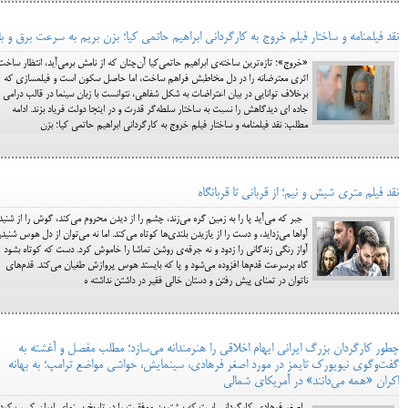
نقد فیلمنامه و ساختار فیلم خروج به کارگردانی ابراهیم حاتمی کیا؛ بزن بریم به سرعت برق و با
«خروج»؛ تازه‌ترین ساخته‌ی ابراهیم حاتمی‌کیا آن‌چنان که از نامش برمی‌آید، انتظار ساخت
اثری معترضانه را در دل مخاطبش فراهم ساخت، اما حاصل سکون است و فیلمسازی که
برخلاف توانایی در بیان اعتراضات به شکل شفاهی، نتوانست با زبان سینما در قالب درامی
جاده ای دیدگاهش را نسبت به ساختار سلطه‌گر قدرت ‌و در اینجا دولت‌ فریاد بزند. ادامه
مطلب: نقد فیلمنامه و ساختار فیلم خروج به کارگردانی ابراهیم حاتمی کیا؛ بزن
نقد فیلم متری شیش و نیم؛ از قربانی تا قربانگاه
جبر که می‌آید پا را به زمین گره می‌زند، چشم را از دیدن محروم می‌کند، گوش را از شنی
آواها می‌زداید، و دست را از یازیدن بلندی‌ها کوتاه می‌کند. اما نه می‌توان از دل هوس شنید
آواز رنگی زندگانی را زدود و نه جرقه‌ی روشن تماشا را خاموش کرد. دست که کوتاه بشود
گاه برسرعت قدم‌ها افزوده می‌شود و پا که بایستد هوس پروازش طغیان می‌کند. قدم‌های
ناتوان در تمنای پیش رفتن و دستان خالی فقیر در داشتن نداشته ه
چطور کارگردان بزرگ ایرانی ایهام اخلاقی را هنرمندانه می‌سازد؛ مطلب مفصل و آغشته به
گفت‌وگوی نیویورک تایمز در مورد اصغر فرهادی، سینمایش، حواشی مواضع ترامپ؛ به بهانه
اکران «همه می‌دانند» در آمریکای شمالی