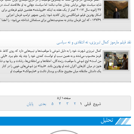
اصغر فرهادی کارگردانی است که بیشترین موفقیت را در تاریخ سینمای ایران کسب کرده
شاید سیاست جهانی برایش چندان جذاب نباشد؛ اما سیاست جهانی به او علاقه‌مند است. در
27 ژانویه سال 2017 کمتر از یک هفته به اینکه «فروشنده» هفتمین فیلم فرهادی برای
اسکار بهترین فیلم غیرانگلیسی زبان کاندید شود؛ رئیس جمهور ترامپ فرمان اجرایی
13769 -که این فرمان بیشتر به ممنوعیت‌هایی برای مسلمانان شناخته می‌شود- را امضا کر
نقد فیلم مارموز کمال تبریزی، نه انتقادی و نه سیاسی
کمال تبریزی شهرت خود را به دلیل شوخی با موقعیت‌ها و تیپ‌هایی دارد که روی کاغذ خ
قرمز محسوب می‌شدند و به همین سبب او توانست کمدی خود را چند پله جلو ببرد. «لیلی ب
من است» اوج شوخی با موقعیت رزمندگان، اعتقادها و بی‌اعتقادی‌ها، رشادت و ریا بود و شا
هنوز در میان کارهای اکران شده او بهترین باشد. «شیدا» نیز شوخی‌های خوبی را در کنار
یک داستان عاشقانه میان مجروح جنگ و پرستار داشت و «مارمولک» موقعیت او
صفحه1 از5
شروع
قبلی
1
2
3
4
5
بعدی
پایان
تحلیل