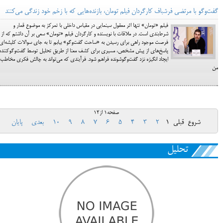
گفت‌وگو با مرتضی فرشباف کارگردان فیلم تومان، بازنده‌هایی که با زخم خود زندگی می‌کنند
فیلم «تومان» تنها اثر معقول سینمایی در مقیاس داخلی با تمرکز به موضوع قمار و
شرط‌بندی است. در ملاقات با نویسنده و کارگردان فیلم «تومان» سعی بر آن داشتم که از
فرصت موجود راهی برای رسیدن به «ساحت گفت‌و‌گو» بیابم تا به جای سوالات کلیشه‌ای
پاسخ‌های از پیش مشخص، مسیری برای کشف معنا از طریق تحلیل توسط گفت‌و‌گوکننده 
ایجاد انگیزه نزد گفت‌و‌گو‌شونده فراهم شود. فرآیندی که می‌تواند به چالش فکری مخاطب
من
صفحه1 از12
شروع
قبلی
1
2
3
4
5
6
7
8
9
10
بعدی
پایان
تحلیل