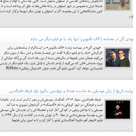
دانشجویان رشته‌های تجسمی در اصفهان مشغول است. آقایی چند سالی با الهام از منابع هن
عامیانۀ ایران به‌خصوص در شهر اصفهان در رشتۀ نقاشی‌خط به خلق اثر پرداخته است و تا
کنون نمایشگاه‌هایی از این مجموعه آثار در اصفهان و تهران دیگر شهرها برگزار کرده است
او د
وودی آلن در مصاحبه با الک بالدووین، تنها یک یا دو فیلم دیگر می سازم
«وودی آلن» در مصاحبه زنده با «الک بالدوین» در اینستاگرام از برنامه‌هایش برای
کارگردانی «یک یا دو فیلم دیگر» گفت. این فیلمساز هشتاد و شش ساله از سوی دیگر
می‌گوید هیجان دیدن فیلم‌ها در سالن‌های سینما از بین رفته است. آلن بی‌آنکه جزئیاتی از
پروژه جدیدش فاش کند می‌گوید از اواخر تابستان یا اوایل پاییز، یک فیلم دیگر در پاریس
فیلمبرداری خواهد کرد. آخرین فیلم آلن تحت عنوان «فستیوال ریفکین» (Rifkin
روایت تاریخ از زبان موسیقی، به مناسبت هشتاد و چهارمین سالروز تولد فرهاد فخرالدینی
فرهاد فخرالدینی، متولد ۱۳۱۶، آهنگساز، موسیقی‌دان و رهبر ارکستر است. او در خانواده‌
ادیب و فرهنگی، در شهر کوچکی به نام «گَده‌بیگ» در آذربایجان شوروی به دنیا آمد.
موسیقی را با نواختن ویلون در کودکی آغاز کرد و تحصیلاتش را در هنرستان عالی موسیقی
ملی و مؤسسۀ موسیقی‌شناسی در دهۀ ۴۰ در تهران پشت سر گذاشت. او از سال ۱۳۴۷ با
فیلم «شوهر آهو خانم» آهنگ‌سازی فیلم را آغاز کرد و تا به امروز برای فیلم‌ها