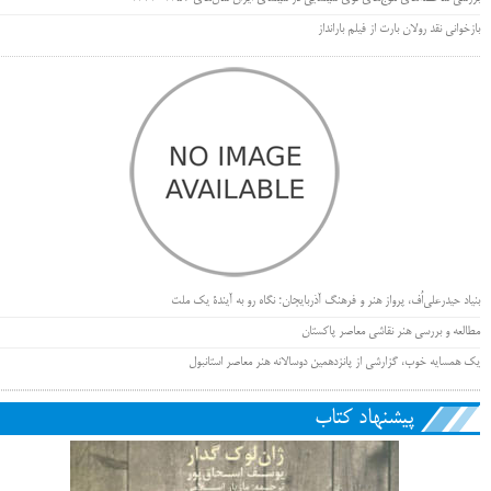
بازخوانی نقد رولان بارت از فیلم بارانداز
بنیاد حیدرعلی‌اُف، پرواز هنر و فرهنگ آذربایجان؛ نگاه رو به آیندۀ یک ملت
مطالعه و بررسی هنر نقاشی معاصر پاکستان
یک همسایه خوب، گزارشی از پانزدهمین دوسالانه هنر معاصر استانبول
پیشنهاد کتاب