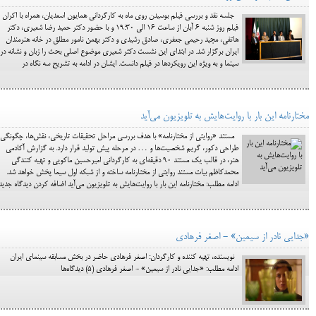
جلسه نقد و بررسی فیلم بوسیدن روی ماه به کارگردانی همایون اسعدیان، همراه با اکران
فیلم روز شنبه ۶ آبان از ساعت 16 الی 19:30 و با حضور دکتر حمید رضا شعیری، دکتر
هاتفی، مجید رحیمی جعفری، صادق رشیدی و دکتر بهمن نامور مطلق در خانه هنرمندان
ایران برگزار شد. در ابتدای این نشست دکتر شعیر­ی موضوع اصلی بحث را زبان و نشانه در
سینما و به ویژه این رویکردها در فیلم دانست. ایشان در ادامه به تشریح سه نگاه در
مختارنامه این بار با روایت‌هایش به تلویزیون می‌آید
مستند «روایتی از مختارنامه» با هدف بررسی مراحل تحقیقات تاریخی، نقش‌ها، چگونگی
طراحی دکور، گریم شخصیت‌ها و … در مرحله پیش تولید قرار دارد. به گزارش آکادمی
هنر، در قالب یک مستند ۹۰ دقیقه‌ای به کارگردانی امیرحسین ماکویی و تهیه کنندگی
محمدکاظم بیات مستند روایتی از مختارنامه ساخته و از شبکه اول سیما پخش خواهد شد.
ادامه مطلب: مختارنامه این بار با روایت‌هایش به تلویزیون می‌آید اضافه کردن دیدگاه جدید
«جدایی نادر از سیمین» - اصغر فرهادی
نویسنده، تهیه کننده و کارگردان: اصغر فرهادی حاضر در بخش مسابقه سینمای ایران
ادامه مطلب: «جدایی نادر از سیمین» - اصغر فرهادی (5) دیدگاه‌ها