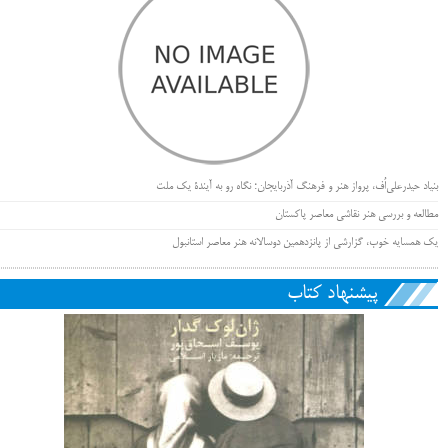
بنیاد حیدرعلی‌اُف، پرواز هنر و فرهنگ آذربایجان؛ نگاه رو به آیندۀ یک ملت
مطالعه و بررسی هنر نقاشی معاصر پاکستان
یک همسایه خوب، گزارشی از پانزدهمین دوسالانه هنر معاصر استانبول
پیشنهاد کتاب