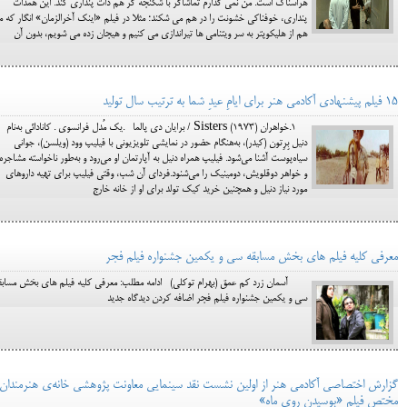
هراسناک است. من نمی گذارم تماشاگر با شکنجه گر هم ذات پنداری کند. این همذات
پنداری، خوفناکی خشونت را در هم می شکند؛ مثلا در فیلم «اینک آخرالزمان» انگار که ما
هم از هلیکوپتر به سر ویتنامی ها تیراندازی می کنیم و هیجان زده می شویم، بدون آن
15 فیلم پیشنهادی آکادمی هنر برای ایامِ عیدِ شما به ترتیب سال تولید
1.خواهران (1973) Sisters / برایان دی پالما .یک مُدل فرانسوی . کانادائی به‌نام
دنیل بِرِتون (کیدر)، به‌هنگام حضور در نمایشی تلویزیونی با فیلیپ وود (ویلسن)، جوانی
سیاه‌پوست آشنا می‌شود. فیلیپ همراه دنیل به آپارتمان او می‌رود و به‌طور ناخواسته مشاجره 
و خواهر دوقلویش، دومینیک را می‌شنود.فردای آن شب، وقتی فیلیپ برای تهیه داروهای
مورد نیاز دنیل و همچنین خرید کیک تولد برای او از خانه خارج
معرفی کلیه فیلم های بخش مسابقه سی و یکمین جشنواره فیلم فجر
آسمان زرد کم عمق (بهرام توکلی) ادامه مطلب: معرفی کلیه فیلم های بخش مسابق
سی و یکمین جشنواره فیلم فجر اضافه کردن دیدگاه جدید
گزارش اختصاصی آکادمی هنر از اولین نشست نقد سینمایی معاونت پژوهشی خانه‌ی هنرمندان
مختص فیلم «بوسیدن روی ماه»