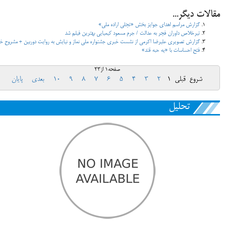
مقالات دیگر...
گزارش مراسم اهداي جوايز بخش «تجلي اراده ملي»
تیرخلاص داوران فجر به عدالت / جرم مسعود کیمیایی بهترین فیلم شد
گزارش تصویری علیرضا اکرمی از نشست خبری جشنواره ملی نماز و نیایش به روایت دوربین + مشروح خب
فتح احساسات با «یه حبه قند»
صفحه1 از23
شروع
قبلی
1
2
3
4
5
6
7
8
9
10
بعدی
پایان
تحلیل