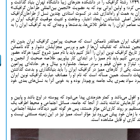
و نورپردازی تئاتر را نیز تجربه کرد. ممیز در سال ۱۳۴۹ رشتۀ گرافیک را در دانشکده هنرهای زیبا دانشگاه تهران بنیاد گذاشت و
 تأسیس کرد؛ و اولین ایرانی بود که به عضویت «انجمن بین‌المللی طراحان گرافیک»
ک ایران به همت او راه‌اندازی شد. در کسوت استادی چندین نسل از طراحان‌گرافیک‌
 عامل اصلی شناساندن، ایجاد اعتبار، وجاهت و تثبیت موقعیت گرافیک ایران در
معاصر ایران را به خاطر تلاش‌ها، بدعت‌ها و وجه‌ای که به گرافیک ایران را به
فیک ایران همانقدر ناممکن است که صحبت پيرامون گرافيک ايران بدون نام
و عجين شده‌اند که تفکيک آن‌ها از هم و بررسی مجزایشان دشوار و گاه ناممکن
 تاريخ گرافيک نوین ايران را آغاز کنيم بايد با نام مميز شروع کنيم؛ هرگاه حضور
ررسی کنيم بايد نام مميز را در ابتدای کار بياوريم. خلاصه صحبت از انجمن و
تيتراژ و عنوان فيلم و سردر سینما، جشنواره و بينال و هر حادثه‌ای پيرامون
ست. يکی از کارهای مميز در گرافيک ايران را بايد بنيانگذاری و بدعت گذاشتن
جهات دانست. همين مسأله است که نام او را مصادف عبارت گرافيک نوين ايران
رد سواد بصری يک جامعه پرچم‌دار بوده و به خوبی آنرا به نسل‌های بعدی خود
 افول می‌باشد و کمتر هنرمندی پيدا می‌شود که پيوسته در اوج باشد و پايين و
در کارهايش نداشته باشد. از آنجا که جامعه، مسائل اجتماعی و محيط اطراف يک
 مستقيم بر روند کاری‌اش مؤثر هستند، پس هر گونه تغيير ديدگاه، سليقۀ اجتماعی،
 با زمان خود پيش مي‌رود نیز مؤثر است. ممیز نیز در این زمینه مستثنی نیست و
وند کاری او قابل مشاهده است.