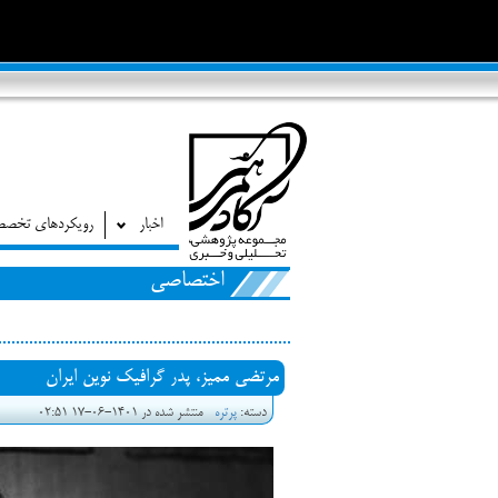
اخبار
رویکردهای تخص
اختصاصی
مرتضی ممیز، پدر گرافیک نوین ایران
دسته:
پرتره
منتشر شده در 1401-06-17 02:51