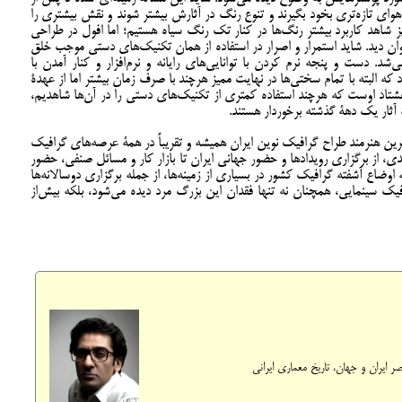
وای تازه‌تری بخود بگيرند و تنوع رنگ در آثارش بيشتر شوند و نقش بيشتری را
 نيز شاهد کاربرد بيشتر رنگ‌ها در کنار تک رنگ سياه هستيم؛ اما افول در طراحی
وان ديد. شايد استمرار و اصرار در استفاده از همان تکنيک‌های دستی موجب خلق
د. دست و پنجه نرم کردن با توانایی‌های رایانه و نرم‌افزار و کنار آمدن با
ه البته با تمام سختی‌ها در نهايت مميز هرچند با صرف زمان بیشتر اما از عهدۀ
 هشتاد اوست که هرچند استفاده کمتری از تکنيک‌های دستی را در آن‌ها شاهدیم،
 آثار یک دهۀ گذشته برخوردار هستند.
ین هنرمند طراح گرافیک نوین ایران همیشه و تقریباً در همۀ عرصه‌های گرافیک
دی، از برگزاری رویدادها و حضور جهانی ایران تا بازار کار و مسائل صنفی، حضور
ه اوضاع آشفته گرافیک کشور در بسیاری از زمینه‌ها، از جمله برگزاری دوسالانه‌ها
ک سینمایی، همچنان نه تنها فقدان این بزرگ مرد دیده می‌شود، بلکه بیش‌از
Sh
Fa
ایران و جهان، تاریخ معماری ایرانی