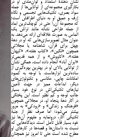
نشان دهندۀ استعداد و توان‌مندی او در
بکارگيری مجموعه‌ای از توانایی‌ها از جمله
سواد بصری، تکنيک‌هايی تجسمی و نگاه
ژرف و عمیق او به دنیای اطرافش است؛
که مجموعۀ آن‌را حتی در کوچک‌ترین ابعاد
از جمله طراحی نشانه مانند تراش یک
الماس به صورت خلاقه‌ای ارائه می‌دهد. به
عنوان مثال تصويرسازی‌هايی که او در دهۀ
چهل برای قرآن، شاهنامه يا مجلاتی
همچون «نگين»، «کتاب هفته»، «کيهان
هفته»، «کاووش» و از همه قديمي‌تر
«ايران آباد» انجام داده است، همگی نشان
از توانايی بالای او در بهترین بهره‌گيری از
ساده‌ترين ابزارهاست. با توجه به کمبود
امکانات چاپی، عکاسی و تکنولوژی‌های
ديگر، ابداعات مميز در جهت تأمين
نيازهای تکنيکی‌اش در نوع خود بسيار
جالب توجه و کم‌ نظير است. اين پختگی
در آثار دهۀ پنجاه او، در مجلاتی همچون
«فرهنگ و زندگی» و «رودکی» به مرور
بيشتر می‌شود؛ اما صرف نظر از جنبۀ
تکنيکی آثار، درونمايه و مفهوم آن‌ها نيز
خود بسيار قابل تأمل است. ديدگاه‌هايی که
نسبت به داستان‌ها و قصه‌ها در کارهای او
مطرح شده است حتی تا امروز نیز همچنان