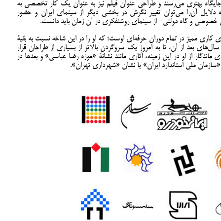
 جايگاه بهتری می‌رسند و طراحی عنوان فيلم نيز به عنوان يک کار تخصصی به
دلايل آن‌را می‌توان تغيير نگرش در بخشی دیگر از سينمای ايران و حضور
خصوصی و گاه دولتی- از سینمای روشنفکری در آن زمان باید دانست.
 کاری مميز در تمام دوران حرفه‌ای اوست؛ که او را در اين شاخه نسبت به بقيۀ
ل‌های بعد از آن، تا به امروز يک سروگردن بالاتر از بسیاری از طراحان قرار
ماندگار از او در اين زمينه، آثاری مانند نشانۀ «موزه رضا عباسی» و بعدها در
سازمان ملی استاندارد ایران» یا نشان «شهرداری تهران».