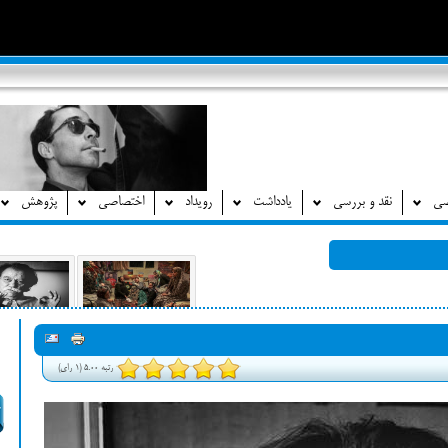
صی
نقد و بررسی
یادداشت
رویداد
اختصاصی
پژوهش
رتبه 5.00 (1 رای)