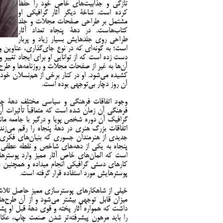
تازگی و جذابيت‌های خاص خود را حفظ
کرده است. شاخۀ ديگر آثار گرافيکی او
مشتمل بر طراحی صفحات مجلات و جلد
کتاب‌هاست. در دهۀ پنجاه تعداد آثار
طراحی روی جلدهايش بسیار زیاد و پربار
است؛ به گونه‌ای که در نوع جاي‌گذاری، عناوين 
دست زده است که از توانايی او برای ايجاد تغییر و
آن‌ها به غير از صفحات مجلات و روزنامه‌ها و طرح ج
کشيده می‌شود. او در کنار برخی از هم‌نسلان خود گ
آن روز دچار بی‌توجهی بوده است.
وجود اتفاقات فرهنگی و سياسی مختلف دهۀ چ
فرهنگی آن زمان شده است که متعاقباً تأثيرات آ
گرافيک آن دوره شخص پويا و درگير با جامعه ما
اتفاقات بزرگ هنری در دهۀ پنجاه را رقم می‌زن
جدیدی از هنرمندان جسوری که بنیان‌های فکری خ
پنجاه به یکی از دهه‌های شاخص و نقطه عطفی د
است که المان‌های خاص آثار مميز وارد پوسترها
کارهای دستی گرافيکی انجام ميداده و همچنين ع
پوسترهایش مورد استفاده قرار گرفته است.
خيلی از شاهکارهای پوسترسازی مميز حاصل تلاش 
ميزان قابل توجهی بيشتر مي‌شود و از آن طرح‌ه
داشت که همواره آثار پخته و قوی دهۀ قبل او پشتو
را بايد مرهون پيشرفته‌تر شدن صنعت چاپ، عکا