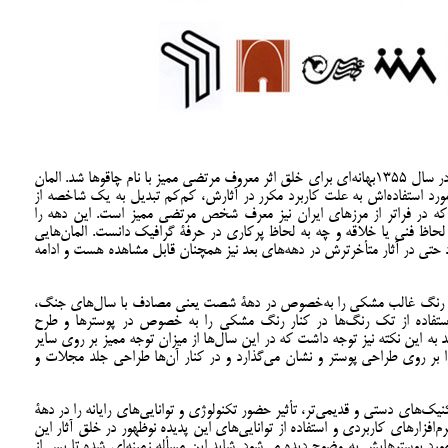
برگزاری نمايشگاه کانسپچوال آرت (هنر مفهومی) در سال 1355بهانه‌ای برای خلق اثر معروف مرتضی مميز با نام چاقوها شد. المان
رد استفاده‌اش به علت کاربرد مکرر در آثارش، کم‌کم تبديل به يک شاخصه از
ان که در فراتر از مرزهای ايران نيز معرف شخص مرتضی مميز است. این دهه را
حاظ فنی یا خلاقه و چه به لحاظ پرکاری در حرفۀ گرافيک دانست. المان‌هایی
 حتی در آثار متأخرترش در دهه‌های بعد نیز همچنان قابل مشاهده هست و ادامه
او به رنگ غالب مشکی را به‌خصوص در دهۀ شصت يعنی مصادف با سال‌های جنگ،
تفاده از تک رنگ‌ها در کنار رنگ مشکی را به خصوص در پوسترها و طرح
 به اين نکته نيز توجه داشت که در اين سال‌ها از ميزان توجه مميز بر روی ساير
 بر روی طراحی پوستر و نشان می‌گذارد و در کنار آن‌ها طراحی جلد مجلات و
کنيک‌های دستی و قدیمی‌تر، تأثير حضور تکنولوژی و توانایی‌های رایانه را در دهۀ
نرم‌افزارهای کاربردی و استفاده از توانايی‌های این پدیده نوظهور در خلق آثار اين
ورد پوسترهايش به وضوح ديده می‌شود. شايد اين مسأله زمينه‌ای شده تا پس از