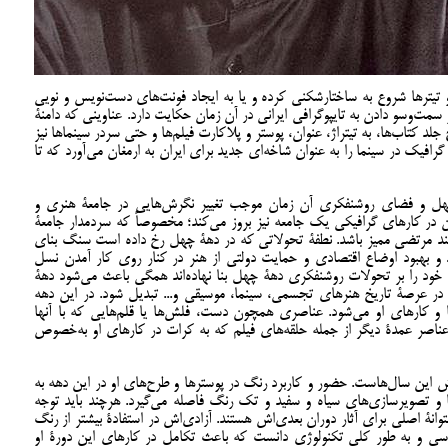
و تيترها شروع به ساختارشکنی کرده و يا به ايجاد فونت‌های دست‌نویس و نويی
 سمت‌وسو دادن به تايپوگرافی ايرانی در آن زمان حکایت دارد. عناوينی که دامنۀ
لد کتاب‌ها، به تيتراژ، عنوان، پوستر و پلاکارت فيلم‌ها و حتی سردر سينماها نيز
رافيک در سينما را به عنوان شاخه‌ای جديد برای ايران به ارمغان مي‌آورد که تا
هل و فضای روشنفکری آن زمان موجب تغيير نگرش‌هايی در جامعۀ هنری و
ن در کارهای گرافيکی يک جامعه نيز بروز مي‌کند؛ مخصوصاً که سردمدار جامعۀ
نند مرتضی مميز باشد. نطفۀ تحولاتی که در دهۀ چهل رخ داده است سنگ بنای
د و بهبود اوضاع اقتصادی و حمایت دولتی از هنر در کنار روی کار آمدن نسل
ود را بر تحولات روشنفکری دهۀ چهل بنا نهاده‌اند همگی باعث می‌شود دهۀ
ر عرصۀ تاریخ هنرهای تجسمی، سینما، موسیقی و... تبدیل شود. در اين دهه
 و کارهای او می‌شود. عناصری همچون دست، فلش‌ها یا قلم‌هايی که با آنها
ناصر عمدۀ ديگر از جمله حلقه‌های فيلم که به کرات در کارهای او به‌خصوص
اين سال‌هاست. حضور و کاربرد رنگ در پوسترها و طرح‌های او در اين دهه به
ا و تصويرسازی‌های سياه و سفيد و تک رنگ فاصله مي‌گيرد. هرچند باید توجه
انۀ اصلی برای آثار دوران بعدی‌اش هستند. آزادی‌اش در استفادۀ بيشتر از رنگ
سی و به طور کلی تکنولوژی دانست که باعث تکامل در کارهای اين دورۀ او