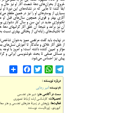
خروج از بحران‌های دهۀ شصت آثار او نيز حال و ه
ايفا کنند؛ تا جايي که در نشانه‌های اين دورۀ او
بسياری از پوسترهای او را نيز در همین مقطع می‌ت
آثاری بهتر و قوی‌تر همچون سال‌های قبل او می‌ش
تکنولوژی جديد در اين سن و سال کار دشواری بود ک
آن نیز برآمد و نتيجۀ آن خلق آثار گرانبهای دهۀ
اما تکنيک‌های رایانه‌ای از پختگی بهتری نسبت به
در نهایت باید گفت مرتضی ممیز به‌عنوان شاخص‌تر
از خلق آثار خلاق و ماندگار تا آموزش نسل‌های بع
مؤثر و تعیین کننده داشته است؛ و امروز با توجه ب
و مسائل صنفی تا بحث خوشنویسی ایرانی و گرافی
پیش نیز احساس می‌شود.
are
cebook
WhatsApp
Twitter
Telegram
درباره نویسنده :
امیر رجایی
نام نویسنده:
سمت در آکادمی هنر:
دبیر هنر تجسمی
تحصیلات:
کارشناسی ارشد ارتباط تصویری
فعالیت‌ها:
پژوهش در زمینۀ هنرهای تجسمی و هنر معاصر 
کیوریتور، ژورنالیست، نویسنده