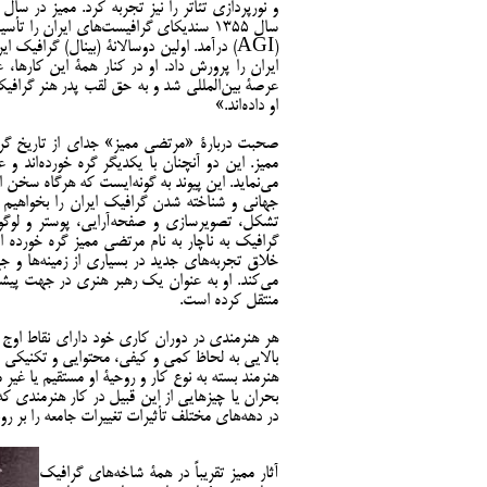
سال 1355 سندیکای گرافیست‌های ایران را
(AGI) درآمد. اولین دوسالانۀ (بینال) گرافی
ایران را پرورش داد. او در کنار همۀ این کارها،
عرصۀ بین‌المللی شد و به حق لقب پدر هنر گرافیک 
او داده‌اند.»
صحبت دربارۀ «مرتضی مميز» جدای از تاریخ گرا
ممیز. اين دو آنچنان با يکديگر گره خورده‌اند 
می‌نماید. این پیوند به گونه‌ایست که هرگاه سخن از
جهانی و شناخته شدن گرافيک ايران را بخواهيم ب
تشکل، تصويرسازی و صفحه‌آرايی، پوستر و لوگو، 
گرافيک به ناچار به نام مرتضی مميز گره خورده ا
خلاق تجربه‌های جديد در بسياری از زمينه‌ها و 
مي‌کند. او به عنوان يک رهبر هنری در جهت پيشب
منتقل کرده است.
هر هنرمندی در دوران کاری خود دارای نقاط اوج و
بالايی به لحاظ کمی و کيفی، محتوايی و تکنيکی 
هنرمند بسته به نوع کار و روحيۀ او مستقيم يا غير
بحران يا چيزهايی از اين قبيل در کار هنرمندی که
در دهه‌های مختلف تأثیرات تغییرات جامعه را بر ر
آثار مميز تقریباً در همۀ شاخه‌های گرافيک