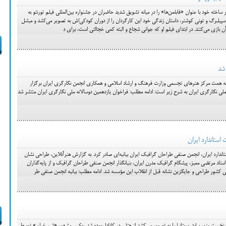
 ساخته خود با عنوان «فابلمن‌ها» را در میانه تشویق شدید حاضران در جشنواره بین‌المللی فیلم تورنتو به
اسپیلبرگ و تونی کوشنر، داستان زندگی خود این کارگردان را از دوران کودکی‌اش به تصویر می‌کشد و میشل
ر آن بازی می‌کنند. در ابتدای فیلم او که جوانی شجاع و البته کمی خجالتی است، برای د
 شد
به همت مرکز هنر‌های تجسمی وزارت فرهنگ و ارشاد اسلامی و همکاری انجمن نگارگری ایران برگزار
ملی نگارگری ایران به شرح زیر است: ادامه مطلب: فراخوان یازدهمین دوسالانه ملی نگارگری ایران منتشر شد
استاندارد ایران
تاندارد ایران، انجمن صنفی طراحان گرافیک ایران بیانیه‌ای صادر کرد. به گزارش هنرآنلاین، طراحی نشان
تاندارد ایران سال ۱۳۶۴ توسط استاد مرتضی ممیز، پیشگام گرافیک مدرن ایران، بنیانگذار انجمن صنفی طراحان گرافیک و از پایه‌گذاران
شور طراحی و جایگزین نشانه‌ قبل از انقلاب این مؤسسه شد. ادامه مطلب: بیانیه‌ انجمن صنفی طر