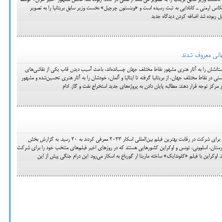
وزیر سابق بریتانیا را به تصویر می‌کشد از هتلی در کانادا ربوده شد. عکس مشهور «شیر غران» توسط
ف کارش» (Yousuf Karsh) عکاس ارمنی ـ کانادایی به ثبت رسیده است و «وینستون چرچیل» نخست‌ وزیر سابق بریتانیا را به تصویر
 ربوده شد اضافه کردن دیدگاه جدید
نی معروف شدند
نشان را به آثار هنری مشهور نقاط مختلف جهان چسبانده‌اند، باعث آسیب دیدن قاب یکی از نقاشی‌های
ی در نقاط مختلف جهان، از بریتانیا گرفته تا ایتالیا و آلمان، خودشان را به آثار هنری تحسین‌شده و مشهور
 در مرکز توجه قرار دهند: مطالبه پایان دادن به پروژه‌های جدید استخراج نفت و گاز. ادام
شمار کشورهایی که فیلم منتخب خود را برای شرکت در رقابت بهترین فیلم بین‌المللی اسکار ۲۰۲۳ معرفی کردند به ۲۰ رسید. به گزارش بخش
جارستان، اسلوونی، تونس و اوکراین کشورهایی هستند که در روزهای اخیر فیلم‌های منتخب خود را برای شرکت
. اوکراین با فیلم «کلوندایک» ساخته مارینا ار گورباخ به اسکار می‌رود. این درام جنگی پیش از این