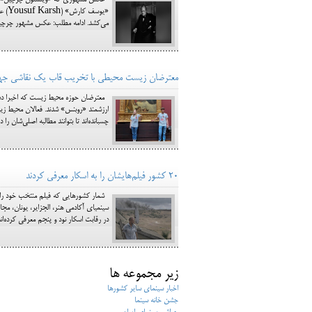
عکس مشهوری که «وینستون چرچیل» نخست‌ 
«یوس
می‌کشد. ادامه مطلب: عکس مشهور چرچیل
معترضان زیست محیطی با تخریب قاب یک نقاشی جها
معترضان حوزه محیط زیست که اخیرا دستا
ارزشمند «روبنس» شدند. فعالان محیط ‌زیست
چسبانده‌اند تا بتوانند مطالبه اصلی‌شان را
۲۰ کشور فیلم‌هایشان را به اسکار معرفی کردند
سینمیای آکادمی هنر، الجزایر، یونان، م
در رقابت اسکار نود و پنجم معرفی کرده‌اند
زیر مجموعه ها
اخبار سینمای سایر کشورها
جشن خانه سینما