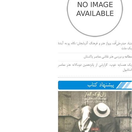
بنیاد حیدرعلی‌اُف، پرواز هنر و فرهنگ آذربایجان؛ نگاه رو به آیندۀ
یک ملت
مطالعه و بررسی هنر نقاشی معاصر پاکستان
یک همسایه خوب، گزارشی از پانزدهمین دوسالانه هنر معاصر
استانبول
پیشنهاد کتاب