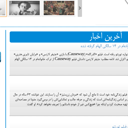
ست فیلم‌های بخش مسابقه جشنواره فیلم ونیز ۲۰۲۲ مشخص شد، سهم پررنگ
آخرین اخبار
ه کن، راه برای مستقل‌ها
لارنس برای اکران فیلم «گذرگاه» به جشنواره تورنتو رفته است. فیلم «گذرگاه» (Causeway) با بازی «جنیفر لارنس» و «برایان تایری هنری»
شنبه این هفته در جشنواره بین‌المللی تورنتو اکران شد. ادامه مطلب: جنیفر لارنس: داستان فیلم Causeway از ترک خانواده‌ام در ۱۴ سالگی الهام
مدونا می‌گوید در حال نوشتن و کارگردانی فیلم زندگی‌نامه خود است تا مانع آن شود که «مردان زن‌ستیز» آن را بسازنند. این خواننده ۶۳ ساله در حال
بر اساس زندگینامه‌اش است که زندگی و حرفه جالب و تماشایی‌اش را در برمی‌گیرد. مدونا در مصاحبه‌ای
 تهیه صحبت کرد و اینکه چرا «هیچ‌کس غیر از خودم داستانم را تعریف نخواهد کرد». او گفت:
فیلم تورنتو