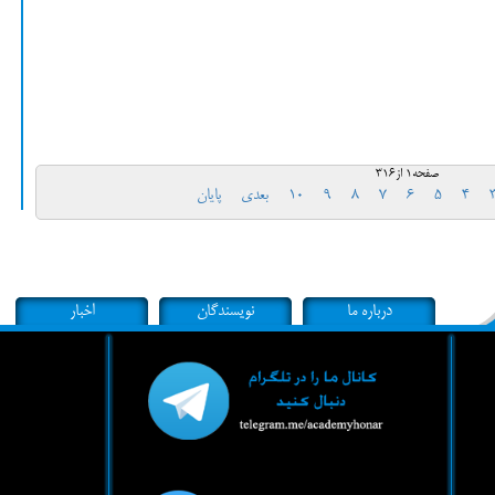
صفحه1 از316
4
5
6
7
8
9
10
بعدی
پایان
درباره ما
نویسندگان
اخبار