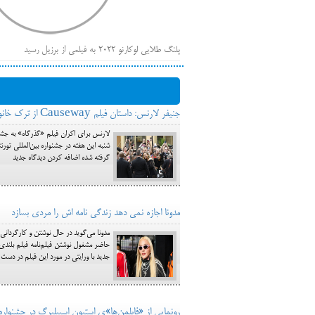
پلنگ طلایی لوکارنو ۲۰۲۲ به فیلمی از برزیل رسید
فهر
ایرانی‌ها
بیرون راندن فیلم‌های منتسب به حامیان کرملین از جشنوار
جنیفر لارنس: داستان فیلم Causeway از ترک خانواده‌ام در ۱۴ سالگی الهام گرفته شده
باز است
گرفته شده اضافه کردن دیدگاه جدید
مدونا اجازه نمی دهد زندگی نامه اش را مردی بسازد
حاضر مشغول نوشتن فیلم‌نامه فیلم بلندی 
جدید با ورایتی در مورد این فیلم در دست
رونمایی از «فابلمن‌ها»ی استیون اسپیلبرگ در جشنواره 