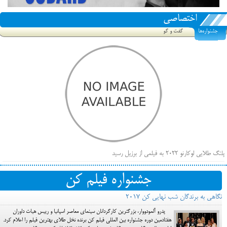
اختصاصی
جشنواره‌ها
گفت و گو
پلنگ طلایی لوکارنو ۲۰۲۲ به فیلمی از برزیل رسید
فهرست فیلم‌های بخش مسابقه جشنواره فیلم ونیز ۲۰۲۲ مشخص شد، سهم پررنگ ایرانی‌ها
جشنواره فیلم کن
بیرون راندن فیلم‌های منتسب به حامیان کرملین از جشنواره کن، راه برای مستقل‌ها باز است
نگاهی به برندگان شب نهایی کن 2017
پدرو آلمودووار، بزرگترین کارگردانان سینمای معاصر اسپانیا و رییس هیات داوران
هفتادمین دوره جشنواره بین المللی فیلم کن برنده نخل طلای بهترین فیلم را اعلام کرد.