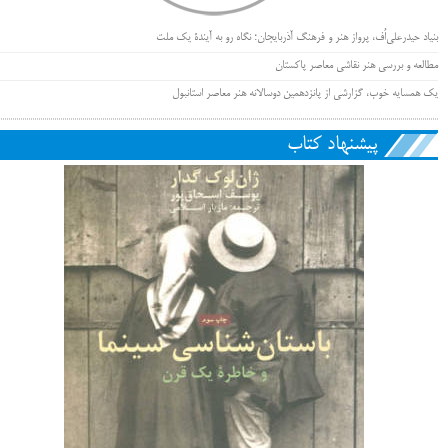
بنیاد حیدرعلی‌اُف، پرواز هنر و فرهنگ آذربایجان؛ نگاه رو به آیندۀ یک ملت
مطالعه و بررسی هنر نقاشی معاصر پاکستان
یک همسایه خوب، گزارشی از پانزدهمین دوسالانه هنر معاصر استانبول
پیشنهاد کتاب