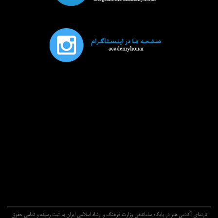
تارنماي آکادمي هنر در پايگاه ساماندهي وزارت فرهنگ و ارشاد اسلامي ايران به ثبت رسيده و تمامي حقوق