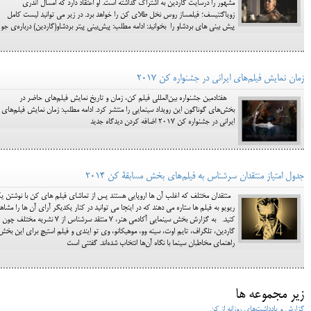
مشهور را درسایت گاردین به اشتراک گذاشته است. او اعتقاد دارد که امسال آندری
زویاگتنیسف؛ فیلمساز روس نخل طلای کن را خواهد برد. در زیر می توانید لیست کامل
پیش بینی های بردشاو را بخوانید: ادامه مطلب: پیش‌بینی پیتر بردشاو(گاردین) درباره‌ی جو
زمان نمایش فیلم‌های ایرانی در جشنواره کن ۲۰۱۷
هفتادمین جشنواره بین‌المللی فیلم کن، زمان و تاریخ نمایش فیلم‌های حاضر در
بخش‌های گوناگون این رویداد سینمایی را منتشر کرد. ادامه مطلب: زمان نمایش فیلم‌های
ایرانی در جشنواره کن ۲۰۱۷ اضافه کردن دیدگاه جدید
جدول امتیاز منتقدان سرشناس به فیلم‌های بخش مسابقة کن 2014
منتقدان مختلف که اغلب آن ها اروپایی هستند پس از تماشای فیلم های کن با نوشتن 
ریویو به فیلم ها ستاره می دهند که در اینجا می توانید در کنار یکدیگر آرای آن ها را مشاه
کنید. به گزارش بخش سینمایی آکادمی هنر، 7 منتقد سرشناس از 7 نشریه‌ مختلف چون
گاردین، تلگراف، تایم اوت، سینه وو، موهیکانو، وی تو ایندی و فیلم استیچ برای این بخش
راهنمای مخاطبان سینما با نگاه آن‌ها انتخاب شده‌اند. گفتنی است
زیر مجموعه ها
گزارش و یادداشت‌های روزانه از کن