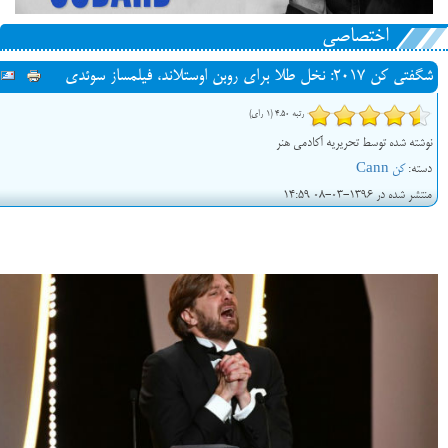
اختصاصی
شگفتی کن ۲۰۱۷: نخل طلا برای روبن اوستلاند، فیلمساز سوئدی
رتبه 4.50 (1 رای)
نوشته شده توسط تحریریه آکادمی هنر
دسته:
کن Cann
منتشر شده در 1396-03-08 14:59