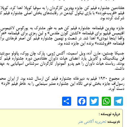
هفتادمین جشنواره فیلم کن جایزه بهترین کارگردان را به سوفیا کوپلا اهدا کرد. کوپلا ب
فیلم «فریب‌خورده» با بازی نیکول کیدمن در رقابت‌های بخش اصلی جشنواره فیلم ک
شرکت کرده بود.
جایزه بهترین فیلمنامه جشنواره فیلم کن هم به طور مشترک به یورگوس لانتیموس 
افتیمیس فیلیپو برای فیلمنامه «کشتن گوزن مقدس» و لین رمزی برای فیلمنامه «هرگ
واقعا اینجا نبودی» اهدا شد. در شصت و نهمین جشنواره فیلم کن اصغر فرهادی برا
فیلمنامه «فروشنده» برنده این جایزه شده بود.
جسیکا چستین، مارن آده، ویل اسمیت، آگنس ژویی، پارک چان ووک، پائولو سورنتینو
فن بینگ‌بینگ و گابریل یارد اعضای هیات داوران هفتادمین دوره جشنواره فیلم ک
بودند. ریاست هیات داوران را هم پدرو آلمودوار کارگردان سرشناس اسپانیایی به عهد
داشت.
در مجموع ۱۹۳۰ فیلم به دبیرخانه جشنواره فیلم کن ارسال شده بود. از ایران مح
رسول‌اف جایزه بخش نوعی نگاه این جشنواره معتبر سینمایی را به خاطر فیلم «لرد» ب
دست آورد.
Share
Facebook
WhatsApp
Twitter
Telegram
درباره نویسنده :
تحریریه آکادمی هنر
نام نویسنده: