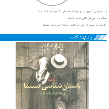
بنیاد حیدرعلی‌اُف، پرواز هنر و فرهنگ آذربایجان؛ نگاه رو به آیندۀ یک ملت
مطالعه و بررسی هنر نقاشی معاصر پاکستان
یک همسایه خوب، گزارشی از پانزدهمین دوسالانه هنر معاصر استانبول
پیشنهاد کتاب