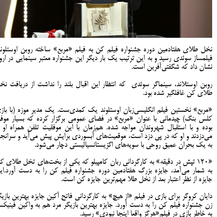
نخل طلای هفتادمین دوره جشنواره فیلم کن به فیلم «مربع» ساخته روبن اوستلوند
فیلمساز سوئدی رسید و به این ترتیب یک بار دیگر این جشنواره معتبر سینمایی در اروپ
نشان داد که شگفتی‌آفرین است.
روبن اوستلاند، سینماگر سوئدی که انتظار این اقبال بلند را نداشت از دریافت نخ
طلای کن غافلگیر شده بود.
«مربع» نخستین فیلم انگلیسی‌زبان اوستلوند یک کمدی‌ست. یک مدیر موزه (با باز
کلس بنگ) چیدمانی با عنوان «مربع» در فضای عمومی برگزار کرده که بسیار موف
بوده و با استقبال شهروندان مواجه شده. هم‌زمان با این موفقیت تلفن همراه او ر
می‌دزدند و او که در پی دزد است، موقعیت‌های آبسوردی برایش پیش می‌آید و سرانجا
به یک بحران عمیق روحی با سویه‌های اگزیستانسیالیستی دچار می‌شود.
«۱۲۰ تپش در دقیقه» به کارگردانی ربان کامپیلو که یکی از بخت‌های تخل طلای ک
به شمار می‌آمد، جایزه بزرگ هفتادمین دوره جشنواره فیلم کن را به دست آورد.ای
جایزه از نظر اعتبار بعد از نخل طلا مهم‌ترین جایزه کن است.
دایان کروگر برای بازی در فیلم «از هیچ» به کارگردانی فاتح آکین جایزه بهترین بازیگ
زن جشنواره فیلم کن را به دست آورد. جایزه بهترین بازیگر مرد هم به واکین فینیک
به خاطر بازی در فیلم«هرگز واقعا اینجا نبودی» رسید.