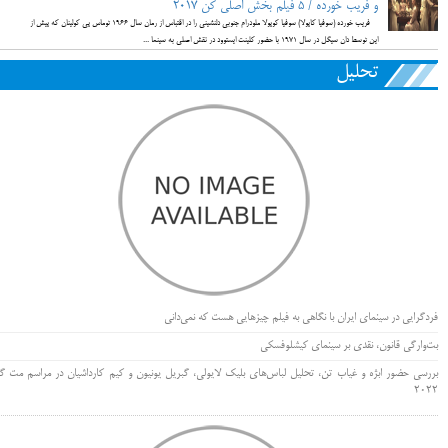
و فریب خورده / 5 فیلم بخش اصلی کن 2017
فریب خورده (سوفیا کاپولا) سوفیا كوپولا ملودرام جنوبی دلنشینی را در اقتباس از رمان سال 1966 توماس پی كولینان كه پیش از
این توسط دان سیگل در سال 1971 با حضور كلینت ایستوود در نقش اصلی به سینما ...
تحلیل
فردگرایی در سینمای ایران با نگاهی به فیلم چیزهایی هست که نمی‌دانی
بت‌وارگی قانون، نقدی بر سینمای کیشلوفسکی
بررسی حضور ابژه و غیاب تن، تحلیل لباس‌های بلیک لایولی، گبریل یونیون و کیم کارداشیان در مراسم مت گا
۲۰۲۲