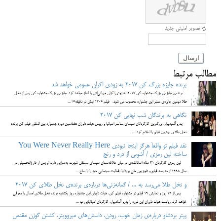
تصویر امنیتی جدید
ارسال
مطالب مرتبط
برنده جایزه بزرگ کن 2017 به زودی اکران عمومی خواهد شد
برنده‌ی جایزه‌ی بزرگ جشنواره کن 2017 به زودی اکران جهانی‌اش را آغاز خواهد کرد. جایزه‌ی بزرگ جشنواره کن پس از نخل
طلا دومین جایزه‌ی معتبر این جشنواره محسوب می شود. فیلم «۱۲۰ تپش در دقیقه» ا ...
نگاهی به برندگان شب نهایی کن 2017
پدرو آلمودووار، بزرگترین کارگردانان سینمای معاصر اسپانیا و رییس هیات داوران هفتادمین دوره جشنواره بین المللی فیلم کن برنده
نخل طلای بهترین فیلم را اعلام کرد. ...
نقد فیلم تو واقعاً هرگز اینجا نبودی You Were Never Really Here
ساخته لین رمزی / آشوبی از درد و رنج
لین رمزی کارگردان 41 ساله اسکاتلندی در میان علاقه‌مندان سینمای مستقل شهرت به‌سزایی دارد. او پس از فارغ‌التحصیلی در
سال 1995 از مدرسه فیلم و تلویزیون ملی بریتانیا، فعالیت سینمایی خود را با ساخ ...
و نخل طلا می‌رسد به ... / گمانه‌زنی‌ها درباره‌ی برنده‌ی نخل طلای کن 2017
پس از ۱۲ روز و نمایش ۱۹ فیلم در جشنواره فیلم کن، هیات داوران این جشنواره روز یکشنبه برنده نخل طلای امسال را معرفی
خواهد کرد. ریاست هیات داوران این دوره را پدرو آلمادووار، کارگردان اسپانیایی ب ...
پیتر بردشاو درباره‌ی زمان خوب، رودن، داستان‌های میروویتز، کشتن گوزن مقدس